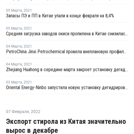
05 Марта
,
2021
Запасы ПЭ и ПП в Китае упали в конце февраля на 8,4%
05 Марта
,
2021
Средняя загрузка заводов окиси пропилена в Китае снизилась в конце февраля на 2,3%
04 Марта
,
2021
PetroChina Jinxi Petrochemical провела внеплановую профилактику на заводе ПП в Ляонине
04 Марта
,
2021
Zhejiang Huahong в середине марта закроет установку дегидрирования пропана в Китае на плановый ремонт
03 Марта
,
2021
Oriental Energy-Ninbo запустила новую установку дегидрирования пропана в Нинбо
07 Февраля
,
2022
Экспорт стирола из Китая значительно
вырос в декабре