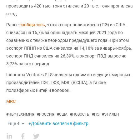
производить 420 тыс. тонн этилена и 20 тыс. тонн пропилена
в год.
Ранее
сообщалось
, что экспорт полиэтилена (ПЭ) из США
снизился на 16,7% за одиннадцать месяцев 2021 года по
сравнению с тем же периодом предыдущего года. При этом
экспорт ЛПНП из США снизился на 14,18% за январь-ноябрь,
экспорт ПНД снизился на 26,39%, а экспорт ПВД вырос на
3,73% за этот период.
Indorama Ventures PLS является одним из ведущих мировых
производителей ПЭТ, ТФК, МЭГ (в США), а также
полиэфирных нитей и волокон.
MRC
#
НЕФТЕХИМИЯ
#
РОССИЯ
#
США
#
НОВОСТЬ
#
ПЭ
#
ЭТИЛЕН
Еще
4
+Добавить все теги в фильтр