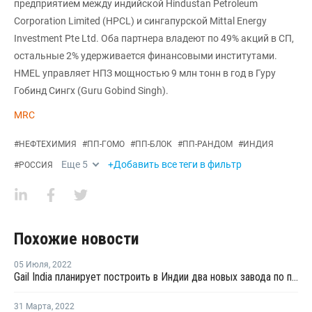
предприятием между индийской Hindustan Petroleum
Corporation Limited (HPCL) и сингапурской Mittal Energy
Investment Pte Ltd. Оба партнера владеют по 49% акций в СП,
остальные 2% удерживается финансовыми институтами.
HMEL управляет НПЗ мощностью 9 млн тонн в год в Гуру
Гобинд Сингх (Guru Gobind Singh).
MRC
#
НЕФТЕХИМИЯ
#
ПП-ГОМО
#
ПП-БЛОК
#
ПП-РАНДОМ
#
ИНДИЯ
Еще
5
+Добавить все теги в фильтр
#
РОССИЯ
Похожие новости
05 Июля
,
2022
Gail India планирует построить в Индии два новых завода по производству ПП
31 Марта
,
2022