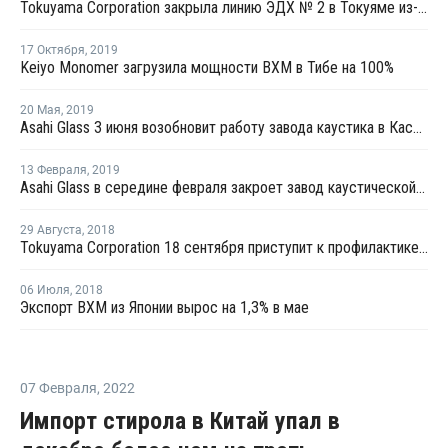
Tokuyama Corporation закрыла линию ЭДХ № 2 в Токуяме из-за технических проблем
17 Октября
,
2019
Keiyo Monomer загрузила мощности ВХМ в Тибе на 100%
20 Мая
,
2019
Asahi Glass 3 июня возобновит работу завода каустика в Касиме после плановой профилактики
13 Февраля
,
2019
Asahi Glass в середине февраля закроет завод каустической соды в Тибе на плановую профилактику
29 Августа
,
2018
Tokuyama Corporation 18 сентября приступит к профилактике на линии ВХМ в Токуяме
06 Июля
,
2018
Экспорт ВХМ из Японии вырос на 1,3% в мае
07 Февраля
,
2022
Импорт стирола в Китай упал в