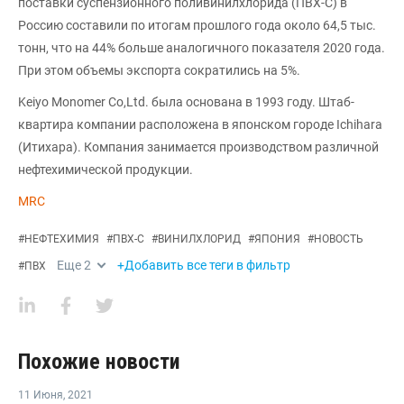
поставки суспензионного поливинилхлорида (ПВХ-С) в
Россию составили по итогам прошлого года около 64,5 тыс.
тонн, что на 44% больше аналогичного показателя 2020 года.
При этом объемы экспорта сократились на 5%.
Keiyo Monomer Co,Ltd. была основана в 1993 году. Штаб-
квартира компании расположена в японском городе Ichihara
(Итихара). Компания занимается производством различной
нефтехимической продукции.
MRC
#
НЕФТЕХИМИЯ
#
ПВХ-С
#
ВИНИЛХЛОРИД
#
ЯПОНИЯ
#
НОВОСТЬ
Еще
2
+Добавить все теги в фильтр
#
ПВХ
Похожие новости
11 Июня
,
2021