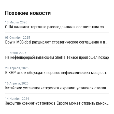
Похожие новости
13 Марта
,
2026
США начинают торговые расследования в соответствии со статьей 301 в отношении 16 стран, включая ЕС и Китай
03 Октября
,
2025
Dow и MEGlobal расширяют стратегическое соглашение о поставках этилена
11 Июня
,
2025
На нефтеперерабатывающем Shell в Техасе произошел пожар
28 Апреля
,
2025
В КНР стали обсуждать перенос нефтехимических мощностей в США из-за пошлин
16 Апреля
,
2025
Китайские установки каткрекига и крекинг-установок столкнулись нехваткой сырья после ответных пошлин
14 Ноября
,
2024
Закрытие крекинг-установок в Европе может открыть рынок для экспорта этилена из США