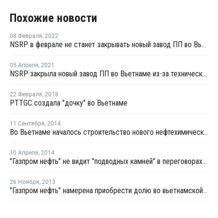
Похожие новости
08 Февраля
,
2022
NSRP в феврале не станет закрывать новый завод ПП во Вьетнаме
05 Апреля
,
2021
NSRP закрыла новый завод ПП во Вьетнаме из-за технических проблем
22 Февраля
,
2018
PTTGC создала "дочку" во Вьетнаме
11 Сентября
,
2014
Во Вьетнаме началось строительство нового нефтехимического комплекса
10 Апреля
,
2014
"Газпром нефть" не видит "подводных камней" в переговорах с вьетнамской PetroVietnam
26 Ноября
,
2013
"Газпром нефть" намерена приобрести долю во вьетнамской Binh Son Refining and Petrochemical Co.