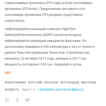
гомополимера пропилена (ПП-гомо) и блок-сополимера
пропилена (ПП-блок). Предложение литьевого стат-
сополимера пропилена (ПП-рандом) существенно
сократилось.
Нефтеперерабатывающий комплекс Nghi Son
Refinery&Petrochemicals (NSRP) является вторым
нефтеперерабатывающим заводом во Вьетнаме. Он
расположен примерно в 200 километрах к югу от Ханоя в
районе Тинь-Гия провинции Тхань-Хоа. Строительство
началось 23 октября 2013 года, запущен в 2017 год.
Мощность составляет 200 тыс. баррелей в сутки.
MRC
#
НЕФТЕХИМИЯ
#
ПП-ГОМО
#
ПП-БЛОК
#
ПП-РАНДОМ
#
ВЬЕТНАМ
Еще
5
+Добавить все теги в фильтр
#
НОВОСТЬ