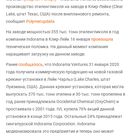
производство этиленгликоля на заводе в Клир-Лейке (Clear
Lake, штат Техас, США) после внепланового ремонта,
сообщает
Polymerupdate
.
На заводе мощностью 355 тыс. тонн этиленгликоля в год
компании Indorama в Клир-Лейк 16 января
произошла
техническая поломка. На данный момент компания
наращивает загрузку на данном заводе.
Ранее
сообщалось
, что Indorama Ventures 31 января 2020
года получила коммерческую продукцию на новой газовой
крекинг-установке в Лейк-Чарльз (Lake Charles, штат
Луизиана, США). Данная крекинг-установка, которая могла
выпускать 370 тыс. тонн этилена и 30 тыс. тонн пропилена в
год, ранее принадлежала Occidental Chemical (OxyChem) и
простаивала с 2001 года. IVL купила 76% акций данной
установки в конце 2015 года. Остальные 24% принадлежат
сингапурской Indorama Corporation. Indorama
модернизировала это предприятие и теперь оно может