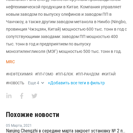
нефтехимической продукции в Китае. Компания управляет
новым заводом по выпуску олефинов и заводом ПП в
Чанчжоу, а также другим заводом метанола в Нинбо (Ningbo,
провинция Чжэцзян, Китай) мощностью 600 тыс. тонн в год с
сопутствующими заводами: заводом ПП мощностью 400
тыс. тонн в год и предприятием по выпуску
моноэтиленгликоля (МЭГ) мощностью 500 тыс. тонн в год.
MRC
#
НЕФТЕХИМИЯ
#
ПП-ГОМО
#
ПП-БЛОК
#
ПП-РАНДОМ
#
КИТАЙ
Еще
4
+Добавить все теги в фильтр
#
НОВОСТЬ
Похожие новости
05 Марта
,
2021
Nanjing Chengzhi в середине марта закроет установку № 2 по выпуску олефинов в Нанкине