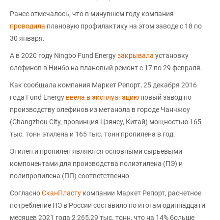
Ранее отмечалось, что в минувшем году компания
проводила
плановую профилактику на этом заводе с 18 по
30 января.
А в 2020 году Ningbo Fund Energy
закрывала
установку
олефинов в Нинбо на плановый ремонт с 17 по 29 февраля.
Как сообщала компания Маркет Репорт, 25 декабря 2016
года Fund Energy
ввела в эксплуатацию
новый завод по
производству олефинов из метанола в городе Чанчжоу
(Changzhou City, провинция Цзянсу, Китай) мощностью 165
тыс. тонн этилена и 165 тыс. тонн пропилена в год.
Этилен и пропилен являются основными сырьевыми
компонентами для производства полиэтилена (ПЭ) и
полипропилена (ПП) соответственно.
Согласно
СканПласту
компании Маркет Репорт, расчетное
потребление ПЭ в России составило по итогам одиннадцати
месяцев 2021 года 2 265,29 тыс. тонн, что на 14% больше