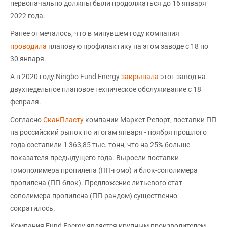
первоначально должны были продолжаться до 16 января
2022 года.
Ранее отмечалось, что в минувшем году компания
проводила
плановую профилактику на этом заводе с 18 по
30 января.
А в 2020 году Ningbo Fund Energy
закрывала
этот завод на
двухнедельное плановое техническое обслуживание с 18
февраля.
Согласно
СканПласту
компании Маркет Репорт, поставки ПП
на российский рынок по итогам января - ноября прошлого
года составили 1 363,85 тыс. тонн, что на 25% больше
показателя предыдущего года. Выросли поставки
гомополимера пропилена (ПП-гомо) и блок-сополимера
пропилена (ПП-блок). Предложение литьевого стат-
сополимера пропилена (ПП-рандом) существенно
сократилось.
Компания Fund Energy является крупным производителем