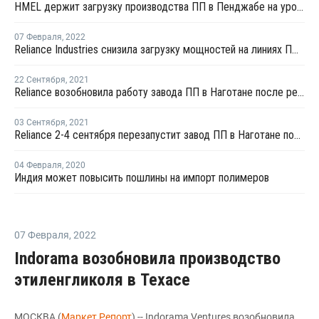
HMEL держит загрузку производства ПП в Пенджабе на уровне 50-60%
07 Февраля
,
2022
Reliance Industries снизила загрузку мощностей на линиях ПП в Джамнагаре на 20-30%
22 Сентября
,
2021
Reliance возобновила работу завода ПП в Наготане после ремонта
03 Сентября
,
2021
Reliance 2-4 сентября перезапустит завод ПП в Наготане после ремонта
04 Февраля
,
2020
Индия может повысить пошлины на импорт полимеров
07 Февраля
,
2022
Indorama возобновила производство
этиленгликоля в Техасе
МОСКВА (
Маркет Репорт
) -- Indorama Ventures возобновила