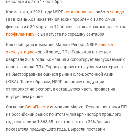
неполадки с 7 по 17 октября.
Кроме того, в 2021 году NSRP
останавливала
работу
завода
ПП в Тхань Хоа из-за технических проблем с 13 по 27-28
февраля и с 30 марта по 12 апреля, а также закрывала его на
профилактику
- с 24 августа по середину сентября.
Как сообщала компания Маркет Репорт, NSRP
ввела в
эксплуатацию
новый завод ПП в Тхань Хоа в третьем
квартале 2018 года. Компания экспортирует выпускаемый с
нового завода ПП в Европу наряду с отгрузками материала
на быстроразвивающиеся рынки Юго-Восточной Азии
(ЮВА). Таким образом, NSRP половину продукции
отправляет на экспорт, а оставшуюся часть продает на
внутреннем рынке.
Согласно
СканПласту
компании Маркет Репорт, поставки ПП
на российский рынок по итогам января - ноября прошлого
года составили 1 363,85 тыс. тонн, что на 25% больше
показателя предыдущего года. Выросли поставки