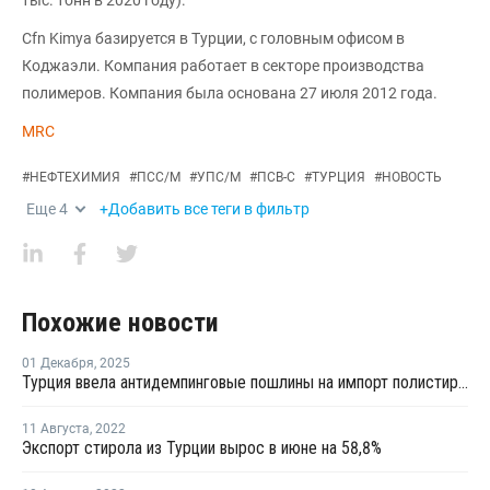
Cfn Kimya базируется в Турции, с головным офисом в
Коджаэли. Компания работает в секторе производства
полимеров. Компания была основана 27 июля 2012 года.
MRC
#
НЕФТЕХИМИЯ
#
ПСС/М
#
УПС/М
#
ПСВ-С
#
ТУРЦИЯ
#
НОВОСТЬ
Еще
4
+Добавить все теги в фильтр
Похожие новости
01 Декабря
,
2025
Турция ввела антидемпинговые пошлины на импорт полистирола из РФ, КНР, Индии и Тайланда
11 Августа
,
2022
Экспорт стирола из Турции вырос в июне на 58,8%