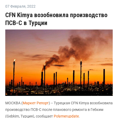
07 Февраля
,
2022
CFN Kimya возобновила производство
ПСВ-С в Турции
МОСКВА (
Маркет Репорт
) -- Турецкая CFN Kimya возобновила
производство ПСВ-С после планового ремонта в Гебким
(Gebkim, Турция), сообщает
Polymerupdate
.