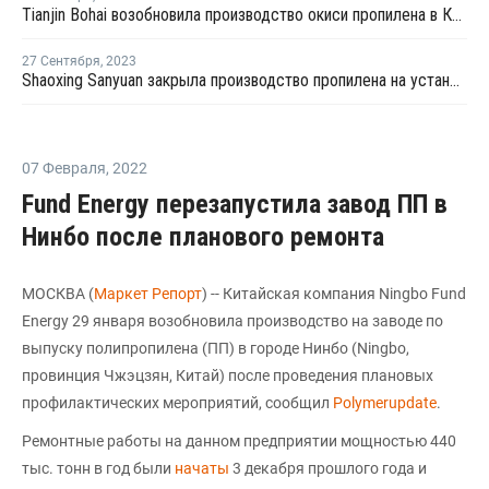
Tianjin Bohai возобновила производство окиси пропилена в Китае после ремонта
27 Сентября
,
2023
Shaoxing Sanyuan закрыла производство пропилена на установке каткрекинга в Шанхае
07 Февраля
,
2022
Fund Energy перезапустила завод ПП в
Нинбо после планового ремонта
МОСКВА (
Маркет Репорт
) -- Китайская компания Ningbo Fund
Energy 29 января возобновила производство на заводе по
выпуску полипропилена (ПП) в городе Нинбо (Ningbo,
провинция Чжэцзян, Китай) после проведения плановых
профилактических мероприятий, сообщил
Polymerupdate
.
Ремонтные работы на данном предприятии мощностью 440
тыс. тонн в год были
начаты
3 декабря прошлого года и