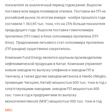
показателя за аналогичный период годом ранее. Выросли
поставки всех видов полимеров этилена. Поставки же ПП на
российский рынок по итогам января - ноября прошлого года
составили 1 363,85 тыс. тонн, что на 25% больше показателя
предыдущего года. Выросли поставки гомополимера
пропилена (ПП-гомо) и блок-сополимера пропилена (ПП-
блок). Предложение литьевого стат-сополимера пропилена
(ПП-рандом) существенно сократилось.
Компания Fund Energy является крупным производителем
нефтехимической продукции в Китае. Компания управляет
новым заводом по выпуску олефинов и заводом ПП в
Чанчжоу, а также другим заводом метанола в Нинбо (Ningbo,
провинция Чжэцзян, Китай) мощностью 600 тыс. тонн в год с
сопутствующими заводами: заводом ПП мощностью 400
тыс. тонн в год и предприятием по выпуску
моноэтиленгликоля (МЭГ) мощностью 500 тыс. тонн в год.
MRC