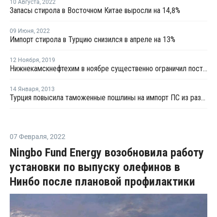
10 Августа
,
2022
Запасы стирола в Восточном Китае выросли на 14,8%
09 Июня
,
2022
Импорт стирола в Турцию снизился в апреле на 13%
12 Ноября
,
2019
Нижнекамскнефтехим в ноябре существенно ограничил поставки ПС на украинский рынок
14 Января
,
2013
Турция повысила таможенные пошлины на импорт ПС из развивающихся стран на 3%
07 Февраля
,
2022
Ningbo Fund Energy возобновила работу
установки по выпуску олефинов в
Нинбо после плановой профилактики