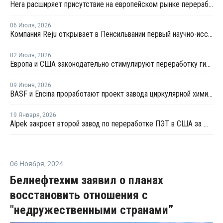
Hera расширяет присутствие на европейском рынке переработки пластика благодаря приобретению в Польше
06 Июля
,
2026
Компания Reju открывает в Пенсильвании первый научно-исследовательский центр по переработке текстиля
02 Июля
,
2026
Европа и США законодательно стимулируют переработку гибкой пластиковой упаковки
09 Июня
,
2026
BASF и Encina проработают проект завода циркулярной химии в США
19 Января
,
2026
Alpek закроет второй завод по переработке ПЭТ в США за шесть месяцев
06 Ноября
,
2024
Белнефтехим заявил о планах
восстановить отношения с
"недружественными странами”