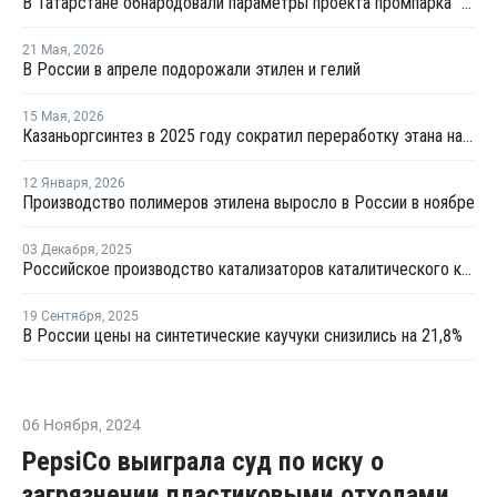
В Татарстане обнародовали параметры проекта промпарка "Этилен-600"
21 Мая
,
2026
В России в апреле подорожали этилен и гелий
15 Мая
,
2026
Казаньоргсинтез в 2025 году сократил переработку этана на 5%, сжиженного газа – на 24%
12 Января
,
2026
Производство полимеров этилена выросло в России в ноябре
03 Декабря
,
2025
Российское производство катализаторов каталитического крекинга достигло 12 тыс. тонн в год
19 Сентября
,
2025
В России цены на синтетические каучуки снизились на 21,8%
06 Ноября
,
2024
PepsiCo выиграла суд по иску о
загрязнении пластиковыми отходами