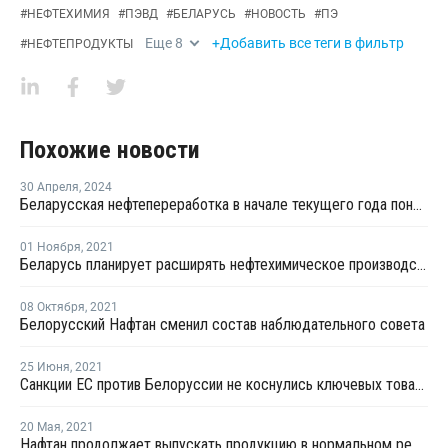
#
НЕФТЕХИМИЯ
#
ПЭВД
#
БЕЛАРУСЬ
#
НОВОСТЬ
#
ПЭ
Еще
8
+Добавить все теги в фильтр
#
НЕФТЕПРОДУКТЫ
Похожие новости
30 Апреля
,
2024
Беларусская нефтепереработка в начале текущего года понесла огромные убытки
01 Ноября
,
2021
Беларусь планирует расширять нефтехимическое производство в условиях санкций
08 Октября
,
2021
Белорусский Нафтан сменил состав наблюдательного совета
25 Июня
,
2021
Санкции ЕС против Белоруссии не коснулись ключевых товаров
20 Мая
,
2021
Нафтан продолжает выпускать продукцию в нормальном режиме