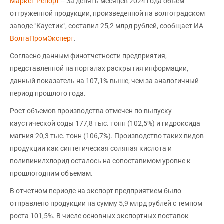
Маркет Репорт
-- За девять месяцев 2024 года объем
отгруженной продукции, произведенной на волгоградском
заводе "Каустик", составил 25,2 млрд рублей, сообщает ИА
ВолгаПромЭксперт
.
Согласно данным финотчетности предприятия,
представленной на порталах раскрытия информации,
данный показатель на 107,1% выше, чем за аналогичный
период прошлого года.
Рост объемов производства отмечен по выпуску
каустической соды 177,8 тыс. тонн (102,5%) и гидроксида
магния 20,3 тыс. тонн (106,7%). Производство таких видов
продукции как синтетическая соляная кислота и
поливинилхлорид осталось на сопоставимом уровне к
прошлогодним объемам.
В отчетном периоде на экспорт предприятием было
отправлено продукции на сумму 5,9 млрд рублей с темпом
роста 101,5%. В числе основных экспортных поставок