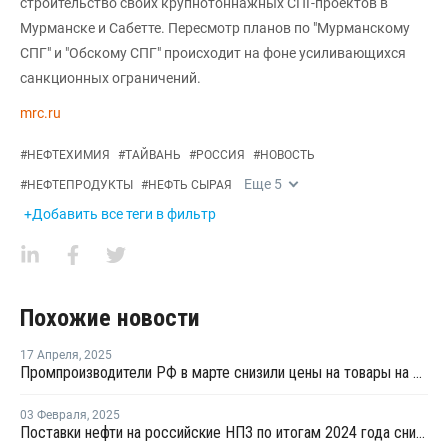
строительство своих крупнотоннажных СПГ-проектов в
Мурманске и Сабетте. Пересмотр планов по "Мурманскому
СПГ" и "Обскому СПГ" происходит на фоне усиливающихся
санкционных ограничений.
mrc.ru
#
НЕФТЕХИМИЯ
#
ТАЙВАНЬ
#
РОССИЯ
#
НОВОСТЬ
Еще
5
#
НЕФТЕПРОДУКТЫ
#
НЕФТЬ СЫРАЯ
+Добавить все теги в фильтр
Похожие новости
17 Апреля
,
2025
Промпроизводители РФ в марте снизили цены на товары на 1,5%
03 Февраля
,
2025
Поставки нефти на российские НПЗ по итогам 2024 года снизились на 2,5%