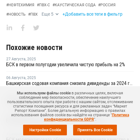
#
НЕФТЕХИМИЯ
#
ПВХ-С
#
КАУСТИЧЕСКАЯ СОДА
#
РОССИЯ
Еще
5
+Добавить все теги в фильтр
#
НОВОСТЬ
#
ПВХ
Похожие новости
27 Августа
,
2025
БСК в первом полугодии увеличила чистую прибыль на 2%
06 Августа
,
2025
Башкирская содовая компания снизила дивиденды за 2024 год на 39%
Мы используем файлы cookie
в различных целях, включая
30 Июля
,
2025
соблюдение мер безопасности, обеспечение наилучшего
Саянскхимпласт остановился на плановый ремонт
пользовательского опыта при работе с нашим сайтом, отслеживание
статистики посещения ресурса и для рекламных задач “Маркет
Репорт Компани”. Более детальную информацию о правилах
использования файлов cookie вы найдёте на странице "
Политика
23 Июля
,
2025
конфиденциальности GDPR
".
БСК модернизировала установку дегазации ПВХ
Настройки Cookie
Принять Все Cookie
11 Июня
,
2025
БСК модернизировала оборудование и улучшила качество выпускаемого ПВХ