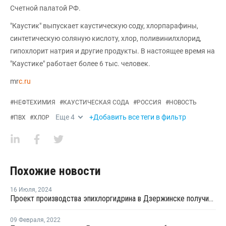
Счетной палатой РФ.
"Каустик" выпускает каустическую соду, хлорпарафины,
синтетическую соляную кислоту, хлор, поливинилхлорид,
гипохлорит натрия и другие продукты. В настоящее время на
"Каустике" работает более 6 тыс. человек.
mr
c.ru
#
НЕФТЕХИМИЯ
#
КАУСТИЧЕСКАЯ СОДА
#
РОССИЯ
#
НОВОСТЬ
Еще
4
+Добавить все теги в фильтр
#
ПВХ
#
ХЛОР
Похожие новости
16 Июля
,
2024
Проект производства эпихлоргидрина в Дзержинске получил положительные заключения
09 Февраля
,
2022