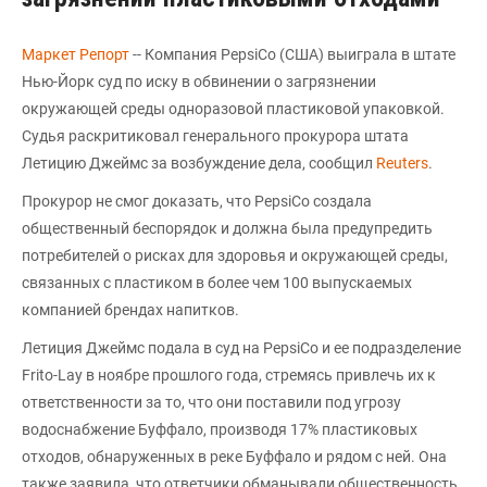
Маркет Репорт
-- Компания PepsiCo (США) выиграла в штате
Нью-Йорк суд по иску в обвинении о загрязнении
окружающей среды одноразовой пластиковой упаковкой.
Судья раскритиковал генерального прокурора штата
Летицию Джеймс за возбуждение дела, сообщил
Reuters
.
Прокурор не смог доказать, что PepsiCo создала
общественный беспорядок и должна была предупредить
потребителей о рисках для здоровья и окружающей среды,
связанных с пластиком в более чем 100 выпускаемых
компанией брендах напитков.
Летиция Джеймс подала в суд на PepsiCo и ее подразделение
Frito-Lay в ноябре прошлого года, стремясь привлечь их к
ответственности за то, что они поставили под угрозу
водоснабжение Буффало, производя 17% пластиковых
отходов, обнаруженных в реке Буффало и рядом с ней. Она
также заявила, что ответчики обманывали общественность