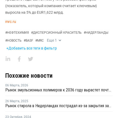
(показатель, который компания считает ключевым)
выросла на 5% до EUR1,622 млрд.
mrc.ru
#
НЕФТЕХИМИЯ
#
ДИСПЕРСИОННЫЙ КРАСИТЕЛЬ
#
НИДЕРЛАНДЫ
Еще
1
#
НОВОСТЬ
#
BASF
#
MRC
+Добавить все теги в фильтр
Похожие новости
06 Марта
,
2026
Рынок эмульсионных полимеров к 2036 году вырастет почти вдвое
26 Марта
,
2025
Рынок стирола в Нидерландах пострадал из-за закрытия заводов LyondellBasell и Covestro
23 Октября
,
2024