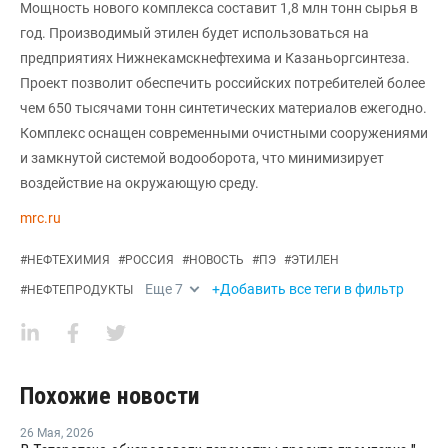
Мощность нового комплекса составит 1,8 млн тонн сырья в
год. Производимый этилен будет использоваться на
предприятиях Нижнекамскнефтехима и Казаньоргсинтеза.
Проект позволит обеспечить российских потребителей более
чем 650 тысячами тонн синтетических материалов ежегодно.
Комплекс оснащен современными очистными сооружениями
и замкнутой системой водооборота, что минимизирует
воздействие на окружающую среду.
mrc.ru
#
НЕФТЕХИМИЯ
#
РОССИЯ
#
НОВОСТЬ
#
ПЭ
#
ЭТИЛЕН
Еще
7
+Добавить все теги в фильтр
#
НЕФТЕПРОДУКТЫ
Похожие новости
26 Мая
,
2026