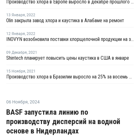
Производство хлора в Европе выросло в декабре прошлого года
13 Января
,
2022
Olin закрыла завод хлора и каустика в Алабаме на ремонт
12 Января
,
2022
INOVYN возобновила поставки хлорщелочной продукции на заводе в Ранкорне
09 Декабря
,
2021
Shintech планирует повысить цены каустика в США в январе
15 Ноября
,
2021
Производство хлора в Бразилии выросло на 25% за восемь месяцев
06 Ноября
,
2024
BASF запустила линию по
производству дисперсий на водной
основе в Нидерландах