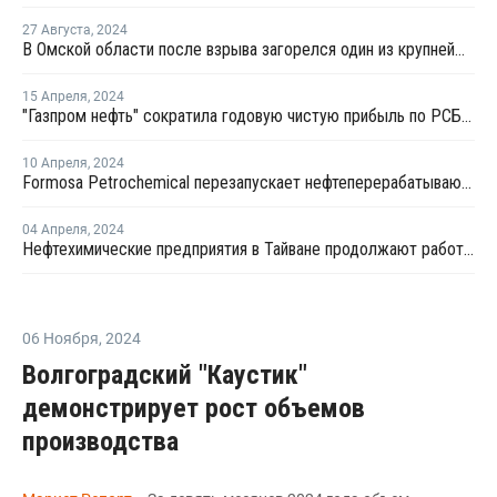
27 Августа
,
2024
В Омской области после взрыва загорелся один из крупнейших НПЗ России
15 Апреля
,
2024
"Газпром нефть" сократила годовую чистую прибыль по РСБУ на 16%
10 Апреля
,
2024
Formosa Petrochemical перезапускает нефтеперерабатывающий завод в Майляо и производство
04 Апреля
,
2024
Нефтехимические предприятия в Тайване продолжают работать в нормальном режиме
06 Ноября
,
2024
Волгоградский "Каустик"
демонстрирует рост объемов
производства