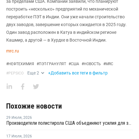
за пределами США. Компании заявили, что планируют
построить «несколько» предприятий по механической
переработке ПЭТ в Индии. Они уже начали строительство
двух заводов, завершение которых ожидается в 2025 году.
Один завод расположен в Катуа в индийском регионе
Кашмир, а другой — в Хурдхе в Восточной Индии.
mrc.ru
#
НЕФТЕХИМИЯ
#
ПЭТ-ГРАНУЛЯТ
#
США
#
НОВОСТЬ
#
MRC
Еще
2
+Добавить все теги в фильтр
#
PEPSICO
Похожие новости
29 Июля
,
2026
Производители полистирола США объединяют усилия для защиты рынка от экологических ограничений
17 Июля
,
2026