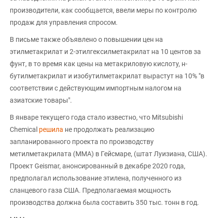
производители, как сообщается, ввели меры по контролю
продаж для управления спросом.
В письме также объявлено о повышении цен на
этилметакрилат и 2-этилгексилметакрилат на 10 центов за
фунт, в то время как цены на метакриловую кислоту, н-
бутилметакрилат и изобутилметакрилат вырастут на 10% "в
соответствии с действующим импортным налогом на
азиатские товары".
В январе текущего года стало известно, что Mitsubishi
Chemical
решила
не продолжать реализацию
запланированного проекта по производству
метилметакрилата (ММА) в Гейсмаре, (штат Луизиана, США).
Проект Geismar, анонсированный в декабре 2020 года,
предполагал использование этилена, полученного из
сланцевого газа США. Предполагаемая мощность
производства должна была составить 350 тыс. тонн в год.