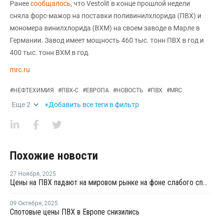
Ранее
сообщалось
, что Vestolit в конце прошлой недели
сняла форс-мажор на поставки поливинилхлорида (ПВХ) и
мономера винилхлорида (ВХМ) на своем заводе в Марле в
Германии. Завод имеет мощность 460 тыс. тонн ПВХ в год и
400 тыс. тонн ВХМ в год.
mrc.ru
#
НЕФТЕХИМИЯ
#
ПВХ-С
#
ЕВРОПА
#
НОВОСТЬ
#
ПВХ
#
MRC
Еще
2
+Добавить все теги в фильтр
Похожие новости
27 Ноября
,
2025
Цены на ПВХ падают на мировом рынке на фоне слабого спроса и высокого давления на рынки
09 Октября
,
2025
Спотовые цены ПВХ в Европе снизились