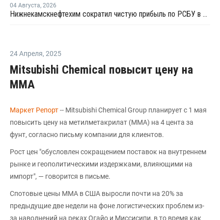
04 Августа
,
2026
Нижнекамскнефтехим сократил чистую прибыль по РСБУ в 15 раз в первом полугодии
24 Апреля
,
2025
Mitsubishi Chemical повысит цену на
ММА
Маркет Репорт
-- Mitsubishi Chemical Group планирует с 1 мая
повысить цену на метилметакрилат (ММА) на 4 цента за
фунт, согласно письму компании для клиентов.
Рост цен "обусловлен сокращением поставок на внутреннем
рынке и геополитическими издержками, влияющими на
импорт", — говорится в письме.
Спотовые цены ММА в США выросли почти на 20% за
предыдущие две недели на фоне логистических проблем из-
за наводнений на реках Огайо и Миссисипи, в то время как