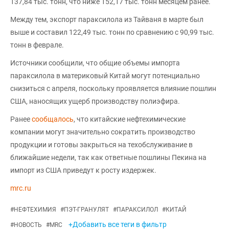
137,84 тыс. тонн, что ниже 152,17 тыс. тонн месяцем ранее.
Между тем, экспорт параксилола из Тайваня в марте был
выше и составил 122,49 тыс. тонн по сравнению с 90,99 тыс.
тонн в феврале.
Источники сообщили, что общие объемы импорта
параксилола в материковый Китай могут потенциально
снизиться с апреля, поскольку проявляется влияние пошлин
США, наносящих ущерб производству полиэфира.
Ранее
сообщалось
, что китайские нефтехимические
компании могут значительно сократить производство
продукции и готовы закрыться на техобслуживание в
ближайшие недели, так как ответные пошлины Пекина на
импорт из США приведут к росту издержек.
mrc.ru
#
НЕФТЕХИМИЯ
#
ПЭТ-ГРАНУЛЯТ
#
ПАРАКСИЛОЛ
#
КИТАЙ
+Добавить все теги в фильтр
#
НОВОСТЬ
#
MRC