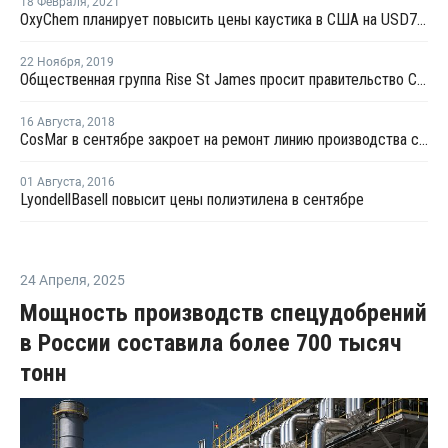
18 Февраля
,
2021
OxyChem планирует повысить цены каустика в США на USD75 за тонну
22 Ноября
,
2019
Общественная группа Rise St James просит правительство США воспрепятствовать строительству НПЗ компании Formosa
16 Августа
,
2018
CosMar в сентябре закроет на ремонт линию производства стирола в Карвилле
01 Августа
,
2016
LyondellBasell повысит цены полиэтилена в сентябре
24 Апреля
,
2025
Мощность производств спецудобрений
в России составила более 700 тысяч
тонн