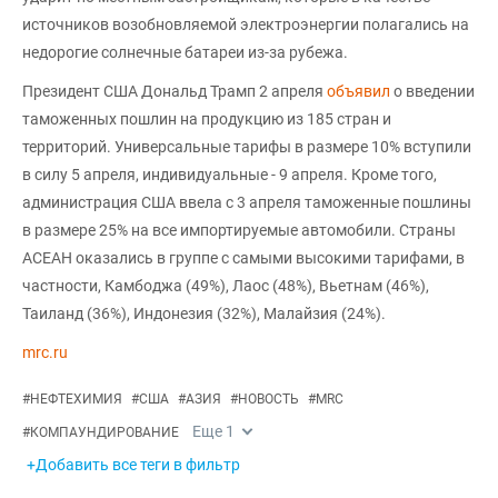
источников возобновляемой электроэнергии полагались на
недорогие солнечные батареи из-за рубежа.
Президент США Дональд Трамп 2 апреля
объявил
о введении
таможенных пошлин на продукцию из 185 стран и
территорий. Универсальные тарифы в размере 10% вступили
в силу 5 апреля, индивидуальные - 9 апреля. Кроме того,
администрация США ввела с 3 апреля таможенные пошлины
в размере 25% на все импортируемые автомобили. Страны
АСЕАН оказались в группе с самыми высокими тарифами, в
частности, Камбоджа (49%), Лаос (48%), Вьетнам (46%),
Таиланд (36%), Индонезия (32%), Малайзия (24%).
mrc.ru
#
НЕФТЕХИМИЯ
#
США
#
АЗИЯ
#
НОВОСТЬ
#
MRC
Еще
1
#
КОМПАУНДИРОВАНИЕ
+Добавить все теги в фильтр