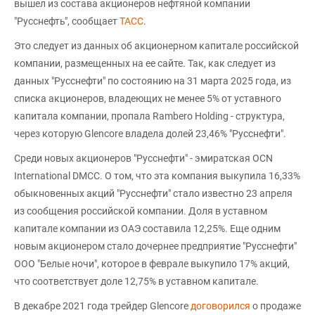
вышел из состава акционеров нефтяной компании
"Русснефть", сообщает
ТАСС
.
Это следует из данных об акционерном капитале российской
компании, размещенных на ее сайте. Так, как следует из
данных "Русснефти" по состоянию на 31 марта 2025 года, из
списка акционеров, владеющих не менее 5% от уставного
капитала компании, пропала Rambero Holding - структура,
через которую Glencore владела долей 23,46% "Русснефти".
Среди новых акционеров "Русснефти" - эмиратская OCN
International DMCC. О том, что эта компания выкупила 16,33%
обыкновенных акций "Русснефти" стало известно 23 апреля
из сообщения российской компании. Доля в уставном
капитале компании из ОАЭ составила 12,25%. Еще одним
новым акционером стало дочернее предприятие "Русснефти"
ООО "Белые ночи", которое в феврале выкупило 17% акций,
что соответствует доле 12,75% в уставном капитале.
В декабре 2021 года трейдер Glencore
договорился
о продаже