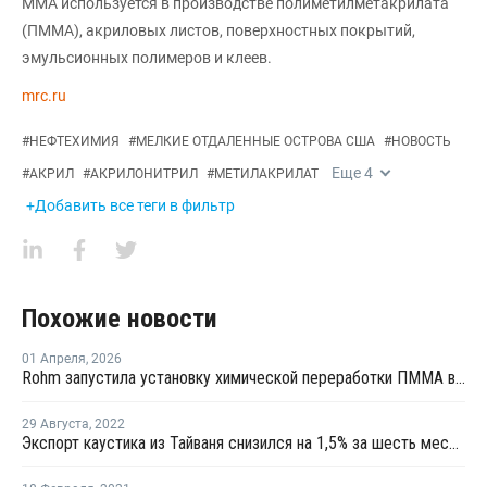
ММА используется в производстве полиметилметакрилата
(ПММА), акриловых листов, поверхностных покрытий,
эмульсионных полимеров и клеев.
mrc.ru
#
НЕФТЕХИМИЯ
#
МЕЛКИЕ ОТДАЛЕННЫЕ ОСТРОВА США
#
НОВОСТЬ
Еще
4
#
АКРИЛ
#
АКРИЛОНИТРИЛ
#
МЕТИЛАКРИЛАТ
+Добавить все теги в фильтр
Похожие новости
01 Апреля
,
2026
Rohm запустила установку химической переработки ПММА в Вормсе
29 Августа
,
2022
Экспорт каустика из Тайваня снизился на 1,5% за шесть месяцев