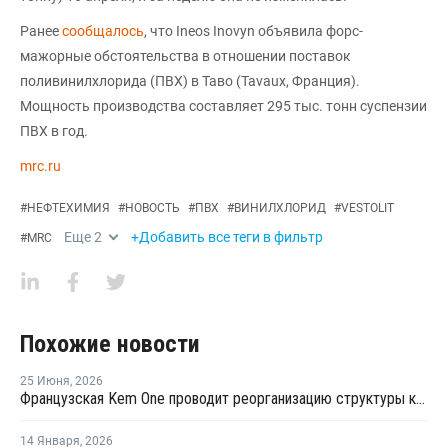
Ранее
сообщалось
, что Ineos Inovyn объявила форс-
мажорные обстоятельства в отношении поставок
поливинилхлорида (ПВХ) в Таво (Tavaux, Франция).
Мощность производства составляет 295 тыс. тонн суспензии
ПВХ в год.
mrc.ru
#
НЕФТЕХИМИЯ
#
НОВОСТЬ
#
ПВХ
#
ВИНИЛХЛОРИД
#
VESTOLIT
Еще
2
+Добавить все теги в фильтр
#
MRC
Похожие новости
25 Июня
,
2026
Французская Kem One проводит реорганизацию структуры капитала и состава собственников
14 Января
,
2026