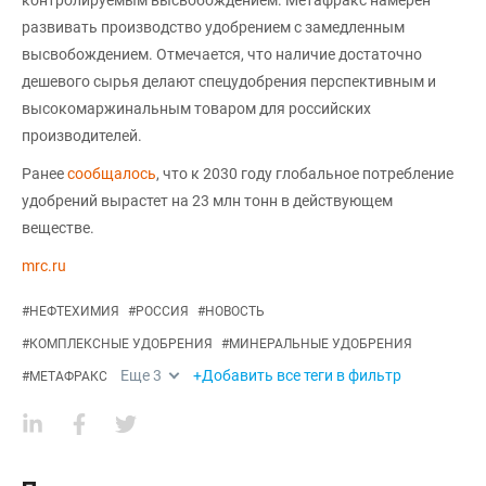
контролируемым высвобождением. Метафракс намерен
развивать производство удобрением с замедленным
высвобождением. Отмечается, что наличие достаточно
дешевого сырья делают спецудобрения перспективным и
высокомаржинальным товаром для российских
производителей.
Ранее
сообщалось
, что к 2030 году глобальное потребление
удобрений вырастет на 23 млн тонн в действующем
веществе.
mrc.ru
#
НЕФТЕХИМИЯ
#
РОССИЯ
#
НОВОСТЬ
#
КОМПЛЕКСНЫЕ УДОБРЕНИЯ
#
МИНЕРАЛЬНЫЕ УДОБРЕНИЯ
Еще
3
+Добавить все теги в фильтр
#
МЕТАФРАКС