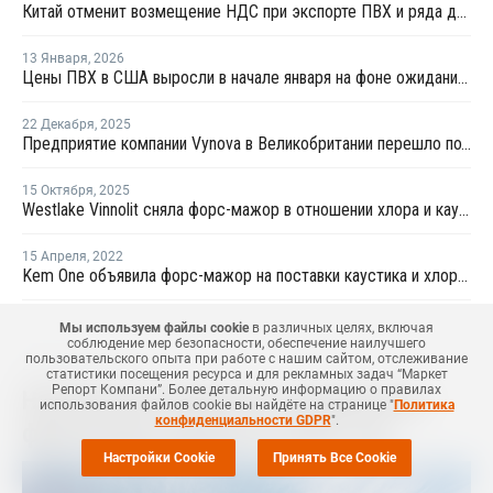
Китай отменит возмещение НДС при экспорте ПВХ и ряда других химикатов с 1 апреля
13 Января
,
2026
Цены ПВХ в США выросли в начале января на фоне ожиданий сокращения поставок
22 Декабря
,
2025
Предприятие компании Vynova в Великобритании перешло под внешнее управление
15 Октября
,
2025
Westlake Vinnolit сняла форс-мажор в отношении хлора и каустической соды в Германии
15 Апреля
,
2022
Kem One объявила форс-мажор на поставки каустика и хлора во Франции
Мы используем файлы cookie
в различных целях, включая
соблюдение мер безопасности, обеспечение наилучшего
пользовательского опыта при работе с нашим сайтом, отслеживание
24 Апреля
,
2025
статистики посещения ресурса и для рекламных задач “Маркет
Репорт Компани”. Более детальную информацию о правилах
Нижнекамскнефтехим опубликовал
использования файлов cookie вы найдёте на странице "
Политика
конфиденциальности GDPR
".
финансовые данные за 2024 год
Настройки Cookie
Принять Все Cookie