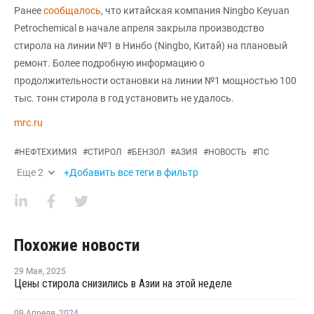
Ранее
сообщалось
, что китайская компания Ningbo Keyuan
Petrochemical в начале апреля закрыла производство
стирола на линии №1 в Нинбо (Ningbo, Китай) на плановый
ремонт. Более подробную информацию о
продолжительности остановки на линии №1 мощностью 100
тыс. тонн стирола в год установить не удалось.
mrc.ru
#
НЕФТЕХИМИЯ
#
СТИРОЛ
#
БЕНЗОЛ
#
АЗИЯ
#
НОВОСТЬ
#
ПС
Еще
2
+Добавить все теги в фильтр
Похожие новости
29 Мая
,
2025
Цены стирола снизились в Азии на этой неделе
09 Апреля
,
2024