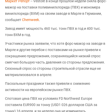
Маркет Репорт
-- Vestolit в конце прошлой недели сняла форс-
мажор на поставки поливинилхлорида (ПВХ) и мономера
винилхлорида (ВХМ) на своем заводе в Марле в Германии,
сообщает
Chemweek
.
Завод имеет мощность 460 тыс. тонн ПВХ в год и 400 тыс.
тонн ВХМ в год.
Участники рынка заявили, что хотя форс-мажор на заводе в
Марле и другие перебои с поставками на рынке привели к
сокращению предложения, сохраняющийся низкий спрос
смягчил большую часть давления со стороны предложения.
Сезонный спрос со стороны строительной отрасли еще не
материализовался в апреле.
Пасхальные праздники также привели к снижению
активности на европейском рынке ПВХ.
Спотовая цена ПВХ на условиях FD Northwest Europe
составила EUR900 за тонну (USD1 026 долларов США за
тонну) 16 апреля, и за неделю она не изменилась.