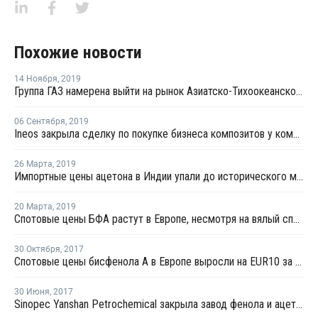
Похожие новости
14 Ноября
,
2019
Группа ГАЗ намерена выйти на рынок Азиатско-Тихоокеанского региона
06 Сентября
,
2019
Ineos закрыла сделку по покупке бизнеса композитов у компании Ashland
26 Марта
,
2019
Импортные цены ацетона в Индии упали до исторического минимума
20 Марта
,
2019
Спотовые цены БФА растут в Европе, несмотря на вялый спрос
30 Октября
,
2017
Спотовые цены бисфенола А в Европе выросли на EUR10 за тонну
30 Июня
,
2017
Sinopec Yanshan Petrochemical закрыла завод фенола и ацетона на ремонт раньше намеченного срока