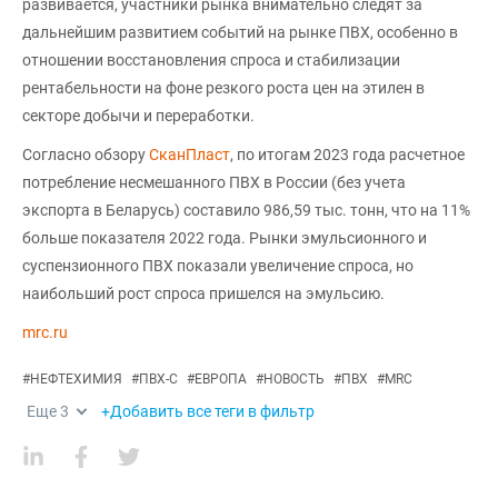
развивается, участники рынка внимательно следят за
дальнейшим развитием событий на рынке ПВХ, особенно в
отношении восстановления спроса и стабилизации
рентабельности на фоне резкого роста цен на этилен в
секторе добычи и переработки.
Согласно обзору
СканПласт
, по итогам 2023 года расчетное
потребление несмешанного ПВХ в России (без учета
экспорта в Беларусь) составило 986,59 тыс. тонн, что на 11%
больше показателя 2022 года. Рынки эмульсионного и
суспензионного ПВХ показали увеличение спроса, но
наибольший рост спроса пришелся на эмульсию.
mrc.ru
#
НЕФТЕХИМИЯ
#
ПВХ-С
#
ЕВРОПА
#
НОВОСТЬ
#
ПВХ
#
MRC
Еще
3
+Добавить все теги в фильтр