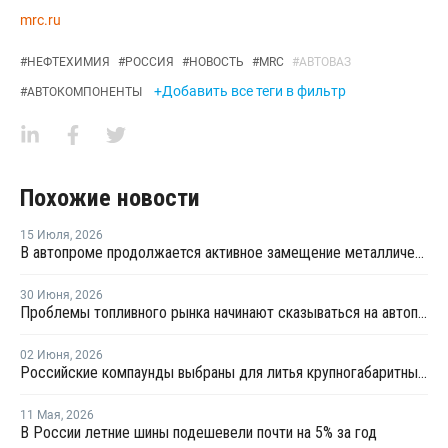
mrc.ru
#
НЕФТЕХИМИЯ
#
РОССИЯ
#
НОВОСТЬ
#
MRC
#
АВТОВАЗ
+Добавить все теги в фильтр
#
АВТОКОМПОНЕНТЫ
Похожие новости
15 Июля
,
2026
В автопроме продолжается активное замещение металлических компонентов конструкционными полимерами
30 Июня
,
2026
Проблемы топливного рынка начинают сказываться на автоперевозках
02 Июня
,
2026
Российские компаунды выбраны для литья крупногабаритных автокомпонентов BELGEE
11 Мая
,
2026
В России летние шины подешевели почти на 5% за год