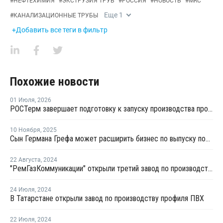
#
НЕФТЕХИМИЯ
#
ЭКСТРУЗИЯ ТРУБ
#
РОССИЯ
#
НОВОСТЬ
#
MRC
Еще
1
#
КАНАЛИЗАЦИОННЫЕ ТРУБЫ
+Добавить все теги в фильтр
Похожие новости
01 Июля
,
2026
РОСТерм завершает подготовку к запуску производства противопожарных труб "ГОРЫНЫЧ"
10 Ноября
,
2025
Сын Германа Грефа может расширить бизнес по выпуску полимерных труб
22 Августа
,
2024
"РемГазКоммуникации" открыли третий завод по производству полимерных труб
24 Июля
,
2024
В Татарстане открыли завод по производству профиля ПВХ
22 Июля
,
2024