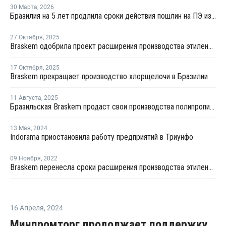
30 Марта
,
2026
Бразилия на 5 лет продлила сроки действия пошлин на ПЭ из США и Канады
27 Октября
,
2025
Braskem одобрила проект расширения производства этилена и ПЭ в Бразилии
17 Октября
,
2025
Braskem прекращает производство хлорщелочи в Бразилии
11 Августа
,
2025
Бразильская Braskem продаст свои производства полипропилена в США
13 Мая
,
2024
Indorama приостановила работу предприятий в Триунфо
09 Ноября
,
2022
Braskem перенесла сроки расширения производства этилена на 2023 год
16 Апреля
,
2024
Минпромторг продолжает поддержку