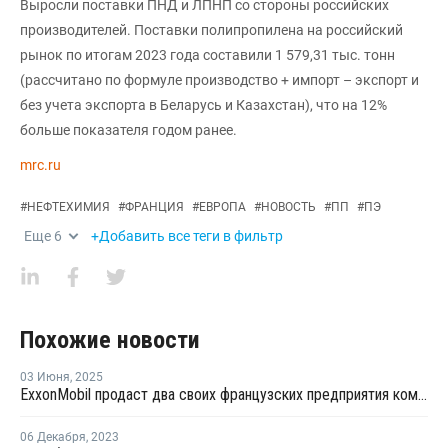
Выросли поставки ПНД и ЛПНП со стороны российских
производителей. Поставки полипропилена на российский
рынок по итогам 2023 года составили 1 579,31 тыс. тонн
(рассчитано по формуле производство + импорт – экспорт и
без учета экспорта в Беларусь и Казахстан), что на 12%
больше показателя годом ранее.
mrc.ru
#
НЕФТЕХИМИЯ
#
ФРАНЦИЯ
#
ЕВРОПА
#
НОВОСТЬ
#
ПП
#
ПЭ
Еще
6
+Добавить все теги в фильтр
Похожие новости
03 Июня
,
2025
ExxonMobil продаст два своих французских предприятия компании North Atlantic
06 Декабря
,
2023