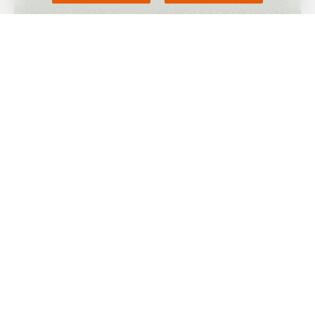
Маркет Репорт
-- Компания Sumitomo Bakelite Co., Ltd.
завершила строительство нового завода по выпуску
фенопласта на своем китайском филиале Sumitomo Bakelite
(Nantong) Co., Ltd., говорится в сообщении компании.
Компания ожидает, что китайский рынок фенольных
формовочных смесей в будущем будет расширяться.
Поэтому компания построила новый завод на своем
комплексе в Наньтуне. Строительство нового завода
стартовало в 2021 году. Таким образом, мощности компании
по выпуску фенольных формовочных смесей с запуском
данного завода вырастут в два раза до 25 тыс. тонн в год.
Компания рассчитывает начать коммерческое
производство на данном заводе в июне 2024 года.