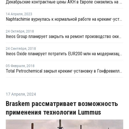
Декабрьские контрактные цены АКН в Европе снизились на EUR28 за тонну
14 Апреля
,
2023
Naphtachimie вурнулась к нормальной работе на крекинг-установке в Лавере
24 Октября
,
2018
Ineos Group планирует закрыть на ремонт производство окиси этилена в Лавере
24 Сентября
,
2018
Ineos Oxide планирует потратить EUR200 млн на модернизацию производства окиси этилена в Европе
05 Февраля
,
2018
Total Petrochemical закрыл крекинг-установку в Гонфревилле из-за поломки
17 Апреля
,
2024
Braskem рассматривает возможность
применения технологии Lummus