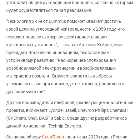
установит общие руководящие принципы, согласно которым
будет осуществляться такая реализация.
"Технология SRT-e от Lummus поможет Braskem достичь
своей цели по углеродной нейтральности к 2050 году, что
поможет повысить энергоэффективность наших
крекинговых установок", — сказал Антонио Кейрос, вице-
президент Braskem по инновациям, технологиям и
устойчивому развитию. "Расширение использования
возобновляемой электроэнергии и возобновляемых
материалов позволит Braskem сократить выбросы
углекислого газа при производстве этилена, пропилена и
других химикатов".
Другие производители олефинов, реализующие аналогичные
проекты, включают LyondellBasell, Chevron Phillips Chemical
(CPChem), Shell, BASF и Sabic. Среди других разработчиков
данной технологии - Technip Energies.
Согласно обзору
СканПласт
, по итогам 2023 года в России