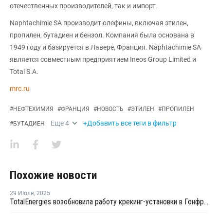
отечественных производителей, так и импорт.
Naphtachimie SA производит олефины, включая этилен,
пропилен, бутадиен и бензол. Компания была основана в
1949 году и базируется в Лавере, Франция. Naphtachimie SA
является совместным предприятием Ineos Group Limited и
Total S.A.
mrc.ru
#
НЕФТЕХИМИЯ
#
ФРАНЦИЯ
#
НОВОСТЬ
#
ЭТИЛЕН
#
ПРОПИЛЕН
Еще
4
+Добавить все теги в фильтр
#
БУТАДИЕН
Похожие новости
29 Июля
,
2025
TotalEnergies возобновила работу крекинг-установки в Гонфревиле