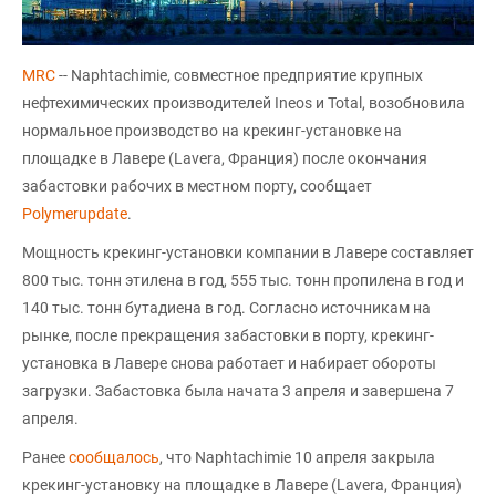
MRC
-- Naphtachimie, совместное предприятие крупных
нефтехимических производителей Ineos и Total, возобновила
нормальное производство на крекинг-установке на
площадке в Лавере (Lavera, Франция) после окончания
забастовки рабочих в местном порту, сообщает
Polymerupdate
.
Мощность крекинг-установки компании в Лавере составляет
800 тыс. тонн этилена в год, 555 тыс. тонн пропилена в год и
140 тыс. тонн бутадиена в год. Согласно источникам на
рынке, после прекращения забастовки в порту, крекинг-
установка в Лавере снова работает и набирает обороты
загрузки. Забастовка была начата 3 апреля и завершена 7
апреля.
Ранее
сообщалось
, что Naphtachimie 10 апреля закрыла
крекинг-установку на площадке в Лавере (Lavera, Франция)