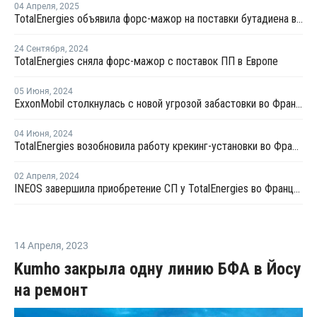
04 Апреля
,
2025
TotalEnergies объявила форс-мажор на поставки бутадиена во Франции
24 Сентября
,
2024
TotalEnergies сняла форс-мажор с поставок ПП в Европе
05 Июня
,
2024
ExxonMobil столкнулась с новой угрозой забастовки во Франции
04 Июня
,
2024
TotalEnergies возобновила работу крекинг-установки во Франции
02 Апреля
,
2024
INEOS завершила приобретение СП у TotalEnergies во Франции
14 Апреля
,
2023
Kumho закрыла одну линию БФА в Йосу
на ремонт