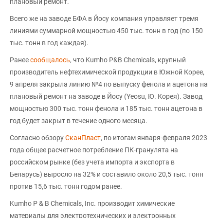
плановый ремонт.
Всего же на заводе БФА в Йосу компания управляет тремя
линиями суммарной мощностью 450 тыс. тонн в год (по 150
тыс. тонн в год каждая).
Ранее
сообщалось
, что Kumho P&B Chemicals, крупный
производитель нефтехимической продукции в Южной Корее,
9 апреля закрыла линию №4 по выпуску фенола и ацетона на
плановый ремонт на заводе в Йосу (Yeosu, Ю. Корея). Завод
мощностью 300 тыс. тонн фенола и 185 тыс. тонн ацетона в
год будет закрыт в течение одного месяца.
Согласно обзору
СканПласт
, по итогам января-февраля 2023
года общее расчетное потребление ПК-гранулята на
российском рынке (без учета импорта и экспорта в
Беларусь) выросло на 32% и составило около 20,5 тыс. тонн
против 15,6 тыс. тонн годом ранее.
Kumho P & B Chemicals, Inc. производит химические
материалы для электротехнических и электронных