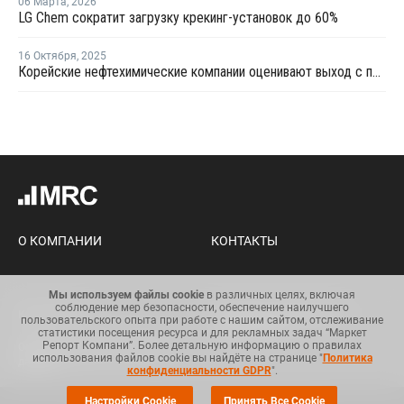
06 Марта
,
2026
LG Chem сократит загрузку крекинг-установок до 60%
16 Октября
,
2025
Корейские нефтехимические компании оценивают выход с постоянно перенасыщенного убыточного рынка
О КОМПАНИИ
КОНТАКТЫ
Мы используем файлы cookie
в различных целях, включая
соблюдение мер безопасности, обеспечение наилучшего
Карта сайта
Условия использования
пользовательского опыта при работе с нашим сайтом, отслеживание
информации
статистики посещения ресурса и для рекламных задач “Маркет
Репорт Компани”. Более детальную информацию о правилах
Общий регламент по защите
использования файлов cookie вы найдёте на странице "
Политика
данных
конфиденциальности GDPR
".
Настройки Cookie
Принять Все Cookie