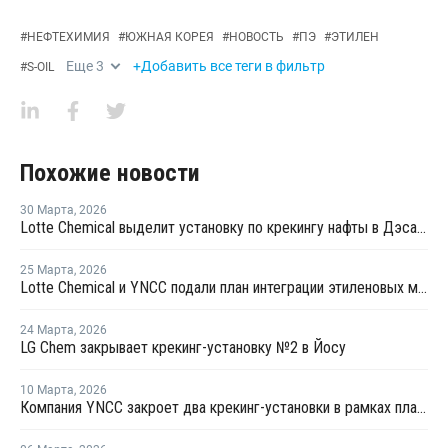
#
НЕФТЕХИМИЯ
#
ЮЖНАЯ КОРЕЯ
#
НОВОСТЬ
#
ПЭ
#
ЭТИЛЕН
Еще
3
+Добавить все теги в фильтр
#
S-OIL
Похожие новости
30 Марта
,
2026
Lotte Chemical выделит установку по крекингу нафты в Дэсане и объединится с HD Hyundai Chemical
25 Марта
,
2026
Lotte Chemical и YNCC подали план интеграции этиленовых мощностей в Йосу
24 Марта
,
2026
LG Chem закрывает крекинг-установку №2 в Йосу
10 Марта
,
2026
Компания YNCC закроет два крекинг-установки в рамках плана рационализации производства этилена в Южной Корее