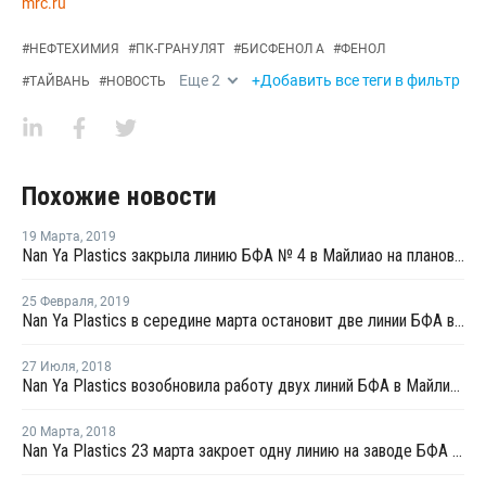
mrc.ru
#
НЕФТЕХИМИЯ
#
ПК-ГРАНУЛЯТ
#
БИСФЕНОЛ А
#
ФЕНОЛ
Еще
2
+Добавить все теги в фильтр
#
ТАЙВАНЬ
#
НОВОСТЬ
Похожие новости
19 Марта
,
2019
Nan Ya Plastics закрыла линию БФА № 4 в Майлиао на плановый ремонт
25 Февраля
,
2019
Nan Ya Plastics в середине марта остановит две линии БФА в Майлиао на ремонт
27 Июля
,
2018
Nan Ya Plastics возобновила работу двух линий БФА в Майлиао после планового ремонта
20 Марта
,
2018
Nan Ya Plastics 23 марта закроет одну линию на заводе БФА в Майлиао на плановый ремонт