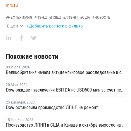
mrc.ru
#
НЕФТЕХИМИЯ
#
ПЭНД
#
ПЭВД
#
ЛПЭНП
#
США
#
НОВОСТЬ
Еще
4
+Добавить все теги в фильтр
Похожие новости
03 Июля
,
2026
Великобритания начала антидемпинговое расследование в отношении импорта ЛПНП из США
20 Мая
,
2024
Dow ожидает увеличения EBITDA на USD500 млн за счет переработки отходов к 2030 году
25 Декабря
,
2023
Dow остановила производство ЛПНП на ремонт
15 Ноября
,
2023
Производство ЛПНП в США и Канаде в октябре выросло на 7%