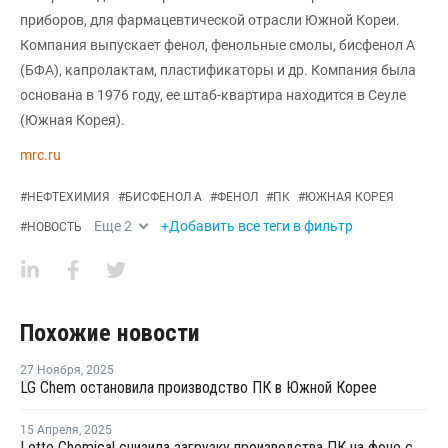
приборов, для фармацевтической отрасли Южной Кореи.
Компания выпускает фенол, фенольные смолы, бисфенол А
(БФА), капролактам, пластификаторы и др. Компания была
основана в 1976 году, ее штаб-квартира находится в Сеуле
(Южная Корея).
mrc.ru
#
НЕФТЕХИМИЯ
#
БИСФЕНОЛ А
#
ФЕНОЛ
#
ПК
#
ЮЖНАЯ КОРЕЯ
Еще
2
+Добавить все теги в фильтр
#
НОВОСТЬ
Похожие новости
27 Ноября
,
2025
LG Chem остановила производство ПК в Южной Корее
15 Апреля
,
2025
Lotte Chemical снизила загрузку производства ПК на фоне снижения спроса после введения пошлин