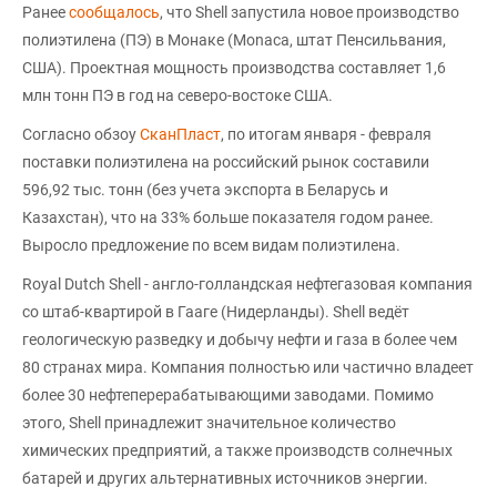
Ранее
сообщалось
, что Shell запустила новое производство
полиэтилена (ПЭ) в Монаке (Monaca, штат Пенсильвания,
США). Проектная мощность производства составляет 1,6
млн тонн ПЭ в год на северо-востоке США.
Согласно обзоу
СканПласт
, по итогам января - февраля
поставки полиэтилена на российский рынок составили
596,92 тыс. тонн (без учета экспорта в Беларусь и
Казахстан), что на 33% больше показателя годом ранее.
Выросло предложение по всем видам полиэтилена.
Royal Dutch Shell - англо-голландская нефтегазовая компания
со штаб-квартирой в Гааге (Нидерланды). Shell ведёт
геологическую разведку и добычу нефти и газа в более чем
80 странах мира. Компания полностью или частично владеет
более 30 нефтеперерабатывающими заводами. Помимо
этого, Shell принадлежит значительное количество
химических предприятий, а также производств солнечных
батарей и других альтернативных источников энергии.