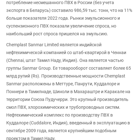
потребление несмешанного ПВХ в России (без учета
экспорта в Беларусь) составило 986,59 тыс. тонн, что на 11%
больше показателя 2022 года. Рынки эмульсионного и
суспензионного ПВХ показали увеличение спроса, но
наибольший рост спроса пришелся на эмульсию.
Chemplast Sanmar Limited является индийской
нефтехимической компанией со штаб-квартирой в Ченнаи
(Chennai, штат Тамил Наду, Индия). Она является частью
группы Sanmar Group. Ее товарооборот составляет более 65
млрд рупий (Rs). Производственные мощности Chemplast
Sanmar расположены в Меттуре, Панрути, Куддалоре и
Поннери в Тамилнаде, Шиноли в Махараштре и Каракале на
территории Союза Пудучерри. Это крупный производитель
смол ПВХ, хлорохимических и трубопроводных систем.
Нефтехимический комплекс по производству ПВХ в
Куддалоре (Cuddalore, Индия), введенный в эксплуатацию в
сентябре 2009 года, является крупнейшим подобным
проектом в Тамил Наду.