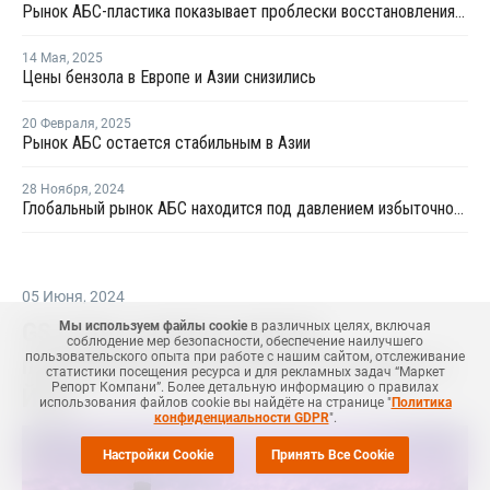
Рынок АБС-пластика показывает проблески восстановления на фоне избыточного предложения
14 Мая
,
2025
Цены бензола в Европе и Азии снизились
20 Февраля
,
2025
Рынок АБС остается стабильным в Азии
28 Ноября
,
2024
Глобальный рынок АБС находится под давлением избыточного предложения и слабого спроса
05 Июня
,
2024
GS Caltex снизила загрузку
Мы используем файлы cookie
в различных целях, включая
соблюдение мер безопасности, обеспечение наилучшего
пользовательского опыта при работе с нашим сайтом, отслеживание
производства на крекинг-установке в
статистики посещения ресурса и для рекламных задач “Маркет
Репорт Компани”. Более детальную информацию о правилах
Йосу
использования файлов cookie вы найдёте на странице "
Политика
конфиденциальности GDPR
".
Настройки Cookie
Принять Все Cookie