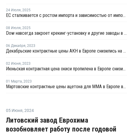
24 Июля
,
2025
ЕС сталкивается с ростом импорта и зависимостью от импортных химикатов
08 Июля
,
2025
Dow навсегда закроет крекинг-установку и другие заводы в Германии и Великобритании
06 Декабря
,
2023
Декабрьские контрактные цены АКН в Европе снизились на EUR28 за тонну
02 Июня
,
2023
Июньская контрактная цена окиси пропилена в Европе снизилась на EUR64 за тонну
01 Марта
,
2023
Мартовские контрактные цены ацетона для ММА в Европе выросли на фоне роста цен сырья
05 Июня
,
2024
Литовский завод Еврохима
возобновляет работу после годовой