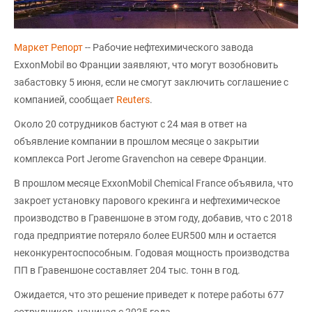
Маркет Репорт
-- Рабочие нефтехимического завода
ExxonMobil во Франции заявляют, что могут возобновить
забастовку 5 июня, если не смогут заключить соглашение с
компанией, сообщает
Reuters
.
Около 20 сотрудников бастуют с 24 мая в ответ на
объявление компании в прошлом месяце о закрытии
комплекса Port Jerome Gravenchon на севере Франции.
В прошлом месяце ExxonMobil Chemical France объявила, что
закроет установку парового крекинга и нефтехимическое
производство в Гравеншоне в этом году, добавив, что с 2018
года предприятие потеряло более EUR500 млн и остается
неконкурентоспособным. Годовая мощность производства
ПП в Гравеншоне составляет 204 тыс. тонн в год.
Ожидается, что это решение приведет к потере работы 677
сотрудников, начиная с 2025 года.