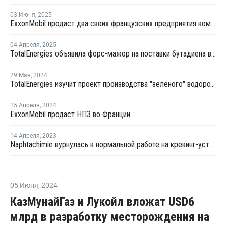
03 Июня
,
2025
ExxonMobil продаст два своих французских предприятия компании North Atlantic
04 Апреля
,
2025
TotalEnergies объявила форс-мажор на поставки бутадиена во Франции
29 Мая
,
2024
TotalEnergies изучит проект производства "зеленого" водорода в Тунисе
15 Апреля
,
2024
ExxonMobil продаст НПЗ во Франции
14 Апреля
,
2023
Naphtachimie вурнулась к нормальной работе на крекинг-установке в Лавере
05 Июня
,
2024
КазМунайГаз и Лукойл вложат USD6
млрд в разработку месторождения на