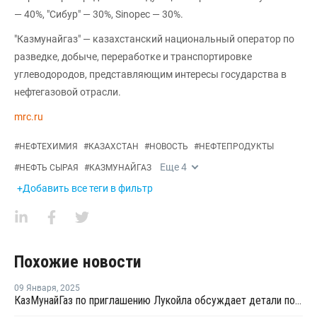
— 40%, "Сибур" — 30%, Sinopec — 30%.
"Казмунайгаз" — казахстанский национальный оператор по
разведке, добыче, переработке и транспортировке
углеводородов, представляющим интересы государства в
нефтегазовой отрасли.
mrc.ru
#
НЕФТЕХИМИЯ
#
КАЗАХСТАН
#
НОВОСТЬ
#
НЕФТЕПРОДУКТЫ
Еще
4
#
НЕФТЬ СЫРАЯ
#
КАЗМУНАЙГАЗ
+Добавить все теги в фильтр
Похожие новости
09 Января
,
2025
КазМунайГаз по приглашению Лукойла обсуждает детали покупки НПЗ в Болгарии