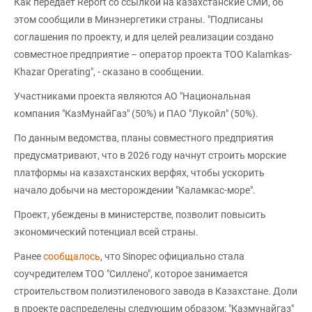
Как передает Report со ссылкой на казахстанские СМИ, об
этом сообщили в Минэнергетики страны. "Подписаны
соглашения по проекту, и для целей реализации создано
совместное предприятие – оператор проекта ТОО Kalamkas-
Khazar Operating", - сказано в сообщении.
Участниками проекта являются АО "Национальная
компания "КазМунайГаз" (50%) и ПАО "Лукойл" (50%).
По данным ведомства, планы совместного предприятия
предусматривают, что в 2026 году начнут строить морские
платформы на казахстанских верфях, чтобы ускорить
начало добычи на месторождении "Каламкас-море".
Проект, убеждены в министерстве, позволит повысить
экономический потенциал всей страны.
Ранее
сообщалось
, что Sinopec официально стала
соучредителем ТОО "Силлено", которое занимается
строительством полиэтиленового завода в Казахстане. Доли
в проекте распределены следующим образом: "Казмунайгаз"