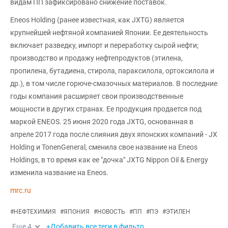
видам ПП зафиксировано снижение поставок.
Eneos Holding (ранее известная, как JXTG) является
крупнейшей нефтяной компанией Японии. Ее деятельность
включает разведку, импорт и переработку сырой нефти;
производство и продажу нефтепродуктов (этилена,
пропилена, бутадиена, стирола, параксилола, ортоксилола и
др.), в том числе горюче-смазочных материалов. В последние
годы компания расширяет свои производственные
мощности в других странах. Ее продукция продается под
маркой ENEOS. 25 июня 2020 года JXTG, основанная в
апреле 2017 года после слияния двух японских компаний - JX
Holding и TonenGeneral, сменила свое название на Eneos
Holdings, в то время как ее "дочка" JXTG Nippon Oil & Energy
изменила название на Eneos.
mrc.ru
#
НЕФТЕХИМИЯ
#
ЯПОНИЯ
#
НОВОСТЬ
#
ПП
#
ПЭ
#
ЭТИЛЕН
Еще
4
+Добавить все теги в фильтр