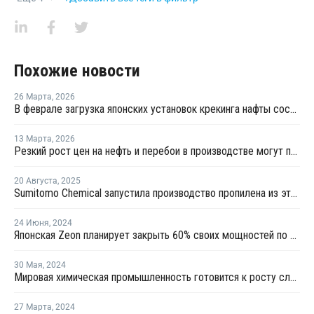
Похожие новости
26 Марта
,
2026
В феврале загрузка японских установок крекинга нафты составила 75,7%
13 Марта
,
2026
Резкий рост цен на нефть и перебои в производстве могут поддержать прибыль американских производителей этилена
20 Августа
,
2025
Sumitomo Chemical запустила производство пропилена из этанола
24 Июня
,
2024
Японская Zeon планирует закрыть 60% своих мощностей по производству эластомеров в Токуяме
30 Мая
,
2024
Мировая химическая промышленность готовится к росту слияний и поглощений в Японии и Индии в 2024 году
27 Марта
,
2024