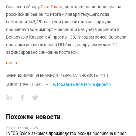
Согласно обзору
СканПласт
, поставки полипропилена на
российский рынок по итогам января текущего года
составили 143,25 тыс. тонн (рассчитано по формуле
производство + импорт – экспорт и без учета экспорта в
Беларусь и Казахстан) против 138,19 годом ранее. Выросли
поставки исключительно ПП-блок, по другим видам ПП
зафиксировано снижение поставок.
mrc.ru
#
НЕФТЕХИМИЯ
#
ГЕРМАНИЯ
#
ЕВРОПА
#
НОВОСТЬ
#
ПП
Еще
3
+Добавить все теги в фильтр
#
ПРОПИЛЕН
Похожие новости
22 Сентября
,
2025
INEOS Oxide закрыла производство оксида пропилена и пропиленгликолей в Германии