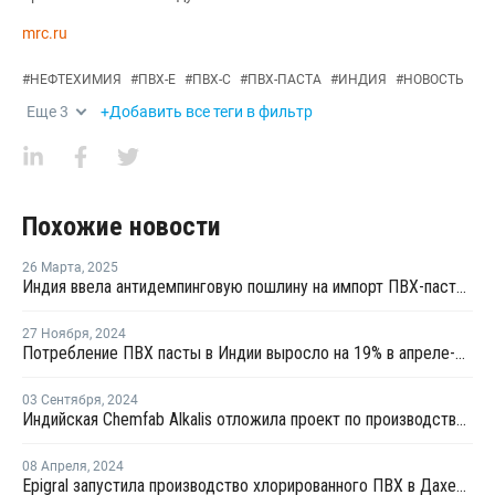
mrc.ru
#
НЕФТЕХИМИЯ
#
ПВХ-Е
#
ПВХ-С
#
ПВХ-ПАСТА
#
ИНДИЯ
#
НОВОСТЬ
Еще
3
+Добавить все теги в фильтр
Похожие новости
26 Марта
,
2025
Индия ввела антидемпинговую пошлину на импорт ПВХ-пасты из Китая и пяти других стран
27 Ноября
,
2024
Потребление ПВХ пасты в Индии выросло на 19% в апреле-сентябре
03 Сентября
,
2024
Индийская Chemfab Alkalis отложила проект по производству каустической соды
08 Апреля
,
2024
Epigral запустила производство хлорированного ПВХ в Дахедже