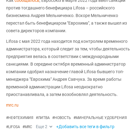
Как
сообщалось
, Евросоюз в марте 2022 года ввел санкции
против тогдашнего бенефициара Lifosa – российского
бизнесмена Андрея Мельниченко. Вскоре Мельниченко
перестал быть бенефициаром "Еврохима", а также вышел из
совета директоров компании.
Lifosa с мая 2022 года находится под контролем временного
администратора, который следит за тем, чтобы деятельность
предприятия велась в соответствии с международными
санкциями. В середине октября временный администратор
компании одобрил назначение главой Lifosa бывшего топ-
менеджера "Еврохима" Андрея Савчука. За время работы
временной администрации Lifosa неоднократно
приостанавливала, а затем возобновлял деятельность.
mrc.ru
#
НЕФТЕХИМИЯ
#
ЛИТВА
#
НОВОСТЬ
#
МИНЕРАЛЬНЫЕ УДОБРЕНИЯ
Еще
2
+Добавить все теги в фильтр
#
LIFOSA
#
MRC