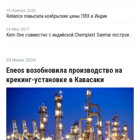
10 Ноября
,
2020
Reliance повысила ноябрьские цены ПВХ в Индии
24 Мая
,
2017
Kem One совместно с индийской Chemplast Sanmar построит завод хлорированного ПВХ в Индии
05 Июня
,
2024
Eneos возобновила производство на
крекинг-установке в Кавасаки