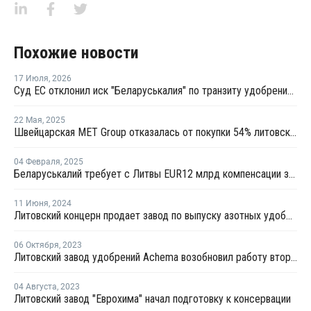
Похожие новости
17 Июля
,
2026
Суд ЕС отклонил иск "Беларуськалия" по транзиту удобрений через Литву
22 Мая
,
2025
Швейцарская MET Group отказалась от покупки 54% литовской Achemos grupe
04 Февраля
,
2025
Беларуськалий требует с Литвы EUR12 млрд компенсации за остановку транзита удобрений
11 Июня
,
2024
Литовский концерн продает завод по выпуску азотных удобрений инвестору из Швейцарии
06 Октября
,
2023
Литовский завод удобрений Achema возобновил работу второго цеха аммиака
04 Августа
,
2023
Литовский завод "Еврохима" начал подготовку к консервации