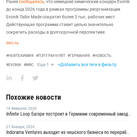
Ранее
сообщалось
, что немецкий химический концерн Evonik
до конца 2026 года в рамках программы реорганизации
Evonik Tailor Made сократит более 3 тыс. рабочих мест.
Действующая программа ставит целью значительно
сократить расходы в долгосрочной перспективе.
mrc.ru
#
НЕФТЕХИМИЯ
#
ПЭТ-ГРАНУЛЯТ
#
ГЕРМАНИЯ
#
НОВОСТЬ
Еще
1
+Добавить все теги в фильтр
#
EVONIK
#
MRC
Похожие новости
16 Февраля
,
2026
Infinite Loop Europe построит в Германии современный завод по переработке ПЭТ
27 Января
,
2026
Indorama Ventures выходит из чешского бизнеса по переработке отходов на фоне дефицита немецкого сырья