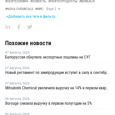
#
НЕФТЕХИМИЯ
#
НОВОСТЬ
#
НЕФТЕПРОДУКТЫ
#
BOREALIS
Еще
2
#
NOVA CHEMICALS
#
MRC
+Добавить все теги в фильтр
Похожие новости
07 Августа
,
2026
Белоруссия обнулила экспортные пошлины на СУГ
07 Августа
,
2026
Новый регламент по химпродукции вступит в силу в сентябре 2027 года
07 Августа
,
2026
Mitsubishi Chemical увеличила выручку на 14% в первом квартале японского финансового года
06 Августа
,
2026
Borouge снизила выручку в первом полугодии на 5%
06 Августа
,
2026