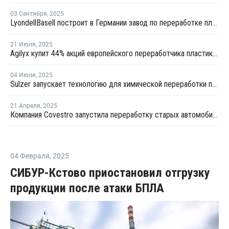
03 Сентября
,
2025
LyondellBasell построит в Германии завод по переработке пластиковых отходов
21 Июля
,
2025
Agilyx купит 44% акций европейского переработчика пластика GreenDot Global
04 Июля
,
2025
Sulzer запускает технологию для химической переработки полистирола
21 Апреля
,
2025
Компания Covestro запустила переработку старых автомобильных фар в поликарбонаты
04 Февраля
,
2025
СИБУР-Кстово приостановил отгрузку
продукции после атаки БПЛА