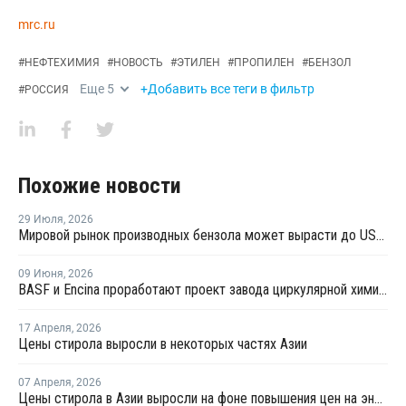
mrc.ru
#
НЕФТЕХИМИЯ
#
НОВОСТЬ
#
ЭТИЛЕН
#
ПРОПИЛЕН
#
БЕНЗОЛ
Еще
5
+Добавить все теги в фильтр
#
РОССИЯ
Похожие новости
29 Июля
,
2026
Мировой рынок производных бензола может вырасти до USD69,3 млрд к 2032 году за счет спроса на стирольные полимеры
09 Июня
,
2026
BASF и Encina проработают проект завода циркулярной химии в США
17 Апреля
,
2026
Цены стирола выросли в некоторых частях Азии
07 Апреля
,
2026
Цены стирола в Азии выросли на фоне повышения цен на энергоносители и сырье