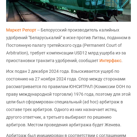
Маркет Репорт
-- Белорусский производитель калийных
удобрений "Беларуськалий" в иске против Литвы, поданном в
Постоянную палату третейского суда (Permanent Court of
Arbitration), требует компенсации USD12 млрд ущерба из-за
приостановки транзита удобрений, сообщает
Интерфакс
.
Иск подан 2 декабря 2024 года. Взыскивается ущерб по
состоянию на 27 ноября 2024 года. Спор между сторонами
рассматривается по правилам ЮНСИТРАЛ (Комиссии ООН по
праву международной торговли) 1976 года, поэтому для этой
цели был сформирован специальный (ad hoc) арбитраж в
составе трех арбитров. Одного из них назначает истец,
другого ответчик, а третьего выбирают по решению
арбитров. Местом проведения арбитража будет Женева.
Арбитраж был инициирован в соответствии с соглашением