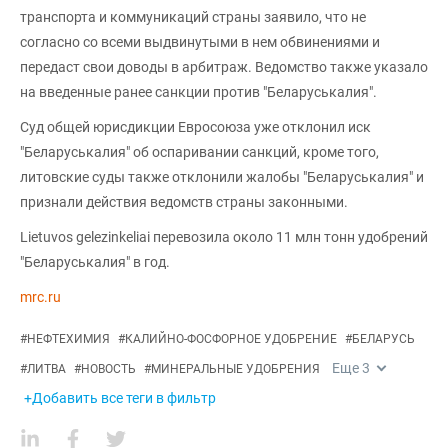
транспорта и коммуникаций страны заявило, что не
согласно со всеми выдвинутыми в нем обвинениями и
передаст свои доводы в арбитраж. Ведомство также указало
на введенные ранее санкции против "Беларуськалия".
Суд общей юрисдикции Евросоюза уже отклонил иск
"Беларуськалия" об оспаривании санкций, кроме того,
литовские суды также отклонили жалобы "Беларуськалия" и
признали действия ведомств страны законными.
Lietuvos gelezinkeliai перевозила около 11 млн тонн удобрений
"Беларуськалия" в год.
mrc.ru
#
НЕФТЕХИМИЯ
#
КАЛИЙНО-ФОСФОРНОЕ УДОБРЕНИЕ
#
БЕЛАРУСЬ
Еще
3
#
ЛИТВА
#
НОВОСТЬ
#
МИНЕРАЛЬНЫЕ УДОБРЕНИЯ
+Добавить все теги в фильтр