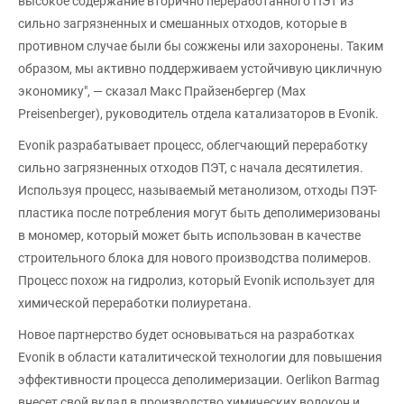
высокое содержание вторично переработанного ПЭТ из
сильно загрязненных и смешанных отходов, которые в
противном случае были бы сожжены или захоронены. Таким
образом, мы активно поддерживаем устойчивую цикличную
экономику", — сказал Макс Прайзенбергер (Max
Preisenberger), руководитель отдела катализаторов в Evonik.
Evonik разрабатывает процесс, облегчающий переработку
сильно загрязненных отходов ПЭТ, с начала десятилетия.
Используя процесс, называемый метанолизом, отходы ПЭТ-
пластика после потребления могут быть деполимеризованы
в мономер, который может быть использован в качестве
строительного блока для нового производства полимеров.
Процесс похож на гидролиз, который Evonik использует для
химической переработки полиуретана.
Новое партнерство будет основываться на разработках
Evonik в области каталитической технологии для повышения
эффективности процесса деполимеризации. Oerlikon Barmag
внесет свой вклад в производство химических волокон и