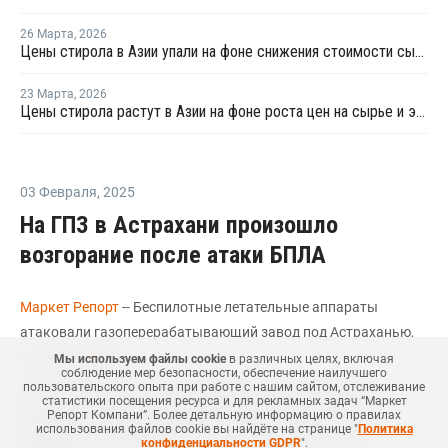
26 Марта
,
2026
Цены стирола в Азии упали на фоне снижения стоимости сырья
23 Марта
,
2026
Цены стирола растут в Азии на фоне роста цен на сырье и энергоносители
03 Февраля
,
2025
На ГПЗ в Астрахани произошло
возгорание после атаки БПЛА
Маркет Репорт
-- Беспилотные летательные аппараты
атаковали газоперерабатывающий завод под Астраханью,
сообщает
Rupec
.
Мы используем файлы cookie
в различных целях, включая
соблюдение мер безопасности, обеспечение наилучшего
пользовательского опыта при работе с нашим сайтом, отслеживание
Как отметил губернатор Астраханской области Игорь
статистики посещения ресурса и для рекламных задач “Маркет
Репорт Компани”. Более детальную информацию о правилах
Бабушкин, средства РЭБ и ПВО отработали в штатном
использования файлов cookie вы найдёте на странице "
Политика
режиме, но при падении одного из БПЛА произошло
конфиденциальности GDPR
".