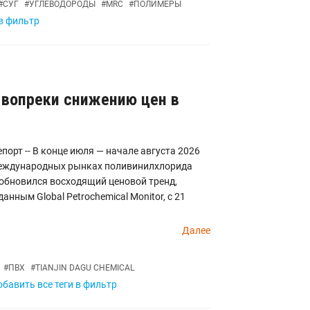
#
СУГ
#
УГЛЕВОДОРОДЫ
#
MRC
#
ПОЛИМЕРЫ
 в фильтр
 вопреки снижению цен в
порт -- В конце июля — начале августа 2026
международных рынках поливинилхлорида
обновился восходящий ценовой тренд,
данным Global Petrochemical Monitor, с 21
Далее
#
ПВХ
#
TIANJIN DAGU CHEMICAL
бавить все теги в фильтр