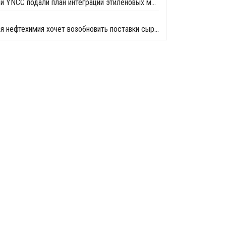
Lotte Chemical и YNCC подали план интеграции этиленовых мощностей в Йосу
Южнокорейская нефтехимия хочет возобновить поставки сырья из России