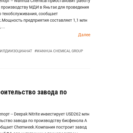
порт -- Wanhua Chemical приостановит работу
 производству МДИ в Яньтае для проведения
о техобслуживания, сообщает
.Мощность предприятия составляет 1,1 млн
...
Далее
ИЛДИИЗОЦИАНАТ
#
WANHUA CHEMICAL GROUP
троительство завода по
порт -- Deepak Nitrite инвестирует USD262 млн
льство завода по производству бисфенола А
ообщает Chemweek.Компания построит завод