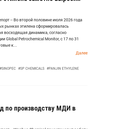
порт -- Во второй половине июля 2026 года
ых рынках этилена сформировалась
ая восходящая динамика, согласно
и Global Petrochemical Monitor, с 17 по 31
овые к...
Далее
#
SINOPEC
#
SP CHEMICALS
#
PANJIN ETHYLENE
од по производству МДИ в