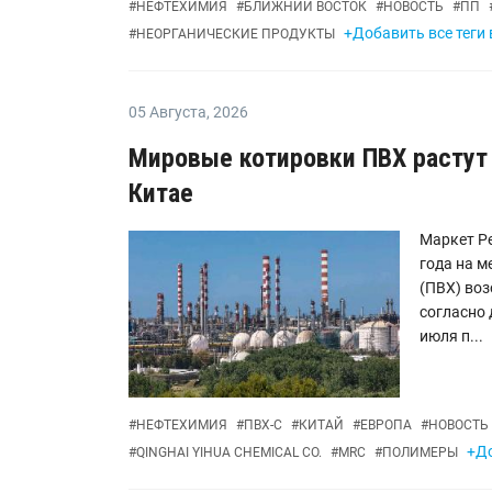
#
НЕФТЕХИМИЯ
#
БЛИЖНИЙ ВОСТОК
#
НОВОСТЬ
#
ПП
+Добавить все теги
#
НЕОРГАНИЧЕСКИЕ ПРОДУКТЫ
05 Августа
,
2026
Мировые котировки ПВХ растут
Китае
Маркет Ре
года на 
(ПВХ) воз
согласно 
июля п...
#
НЕФТЕХИМИЯ
#
ПВХ-С
#
КИТАЙ
#
ЕВРОПА
#
НОВОСТЬ
+До
#
QINGHAI YIHUA CHEMICAL CO.
#
MRC
#
ПОЛИМЕРЫ