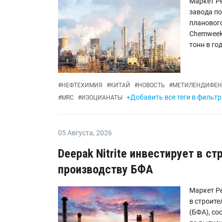
Маркет Ре
завода по
плановог
Chemweek
тонн в год.
#
НЕФТЕХИМИЯ
#
КИТАЙ
#
НОВОСТЬ
#
МЕТИЛЕНДИФЕН
+Добавить все теги в фильтр
#
MRC
#
ИЗОЦИАНАТЫ
05 Августа
,
2026
Deepak Nitrite инвестирует в с
производству БФА
Маркет Ре
в строите
(БФА), с