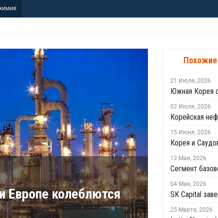
ХИМИЯ
Похожие
21 Июля
,
2026
02 Июля
,
2026
15 Июня
,
2026
12 Мая
,
2026
04 Мая
,
2026
 и Европе колеблются
SK Capital за
25 Марта
,
2026