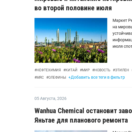
во второй половине июля
Маркет Ре
на миров
устойчив
информаци
июля спот
#
НЕФТЕХИМИЯ
#
КИТАЙ
#
МИР
#
НОВОСТЬ
#
ЭТИЛЕН
+Добавить все теги в фильтр
#
MRC
#
ОЛЕФИНЫ
05 Августа
,
2026
Wanhua Chemical остановит зав
Яньтае для планового ремонта