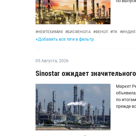
по выпуск
#
НЕФТЕХИМИЯ
#
БИСФЕНОЛ А
#
ФЕНОЛ
#
ПК
#
ИНДИЯ
+Добавить все теги в фильтр
05 Августа
,
2026
Sinostar ожидает значительног
Маркет Ре
объявила,
по итогам
прежде вс