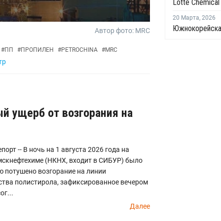
20 Марта
,
2026
Автор фото: MRC
#
ПП
#
ПРОПИЛЕН
#
PETROCHINA
#
MRC
тр
й ущерб от возгорания на
порт -- В ночь на 1 августа 2026 года на
скнефтехиме (НКНХ, входит в СИБУР) было
ю потушено возгорание на линии
ства полистирола, зафиксированное вечером
 июля, сог...
Далее