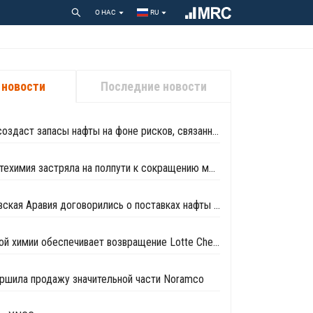
О НАС
RU
 новости
Последние новости
Южная Корея создаст запасы нафты на фоне рисков, связанных с поставками с Ближнего Востока
Корейская нефтехимия застряла на полпути к сокращению мощностей
Корея и Саудовская Аравия договорились о поставках нафты до конца 2026 года
Сегмент базовой химии обеспечивает возвращение Lotte Chemical к прибыли
вершила продажу значительной части Noramco