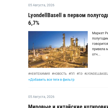
05 Августа
,
2026
LyondellBasell в первом полуго
6,7%
Маркет Ре
полугодии
говоритс
привела 
отч...
#
НЕФТЕХИМИЯ
#
НОВОСТЬ
#
ПП
#
ПЭ
#
LYONDELLBASEL
+Добавить все теги в фильтр
05 Августа
,
2026
Мировые и китайские котировк