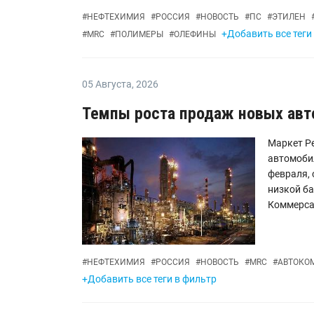
#
НЕФТЕХИМИЯ
#
РОССИЯ
#
НОВОСТЬ
#
ПС
#
ЭТИЛЕН
+Добавить все теги
#
MRC
#
ПОЛИМЕРЫ
#
ОЛЕФИНЫ
05 Августа
,
2026
Темпы роста продаж новых авт
Маркет Ре
автомоби
февраля, 
низкой ба
Коммерсан
#
НЕФТЕХИМИЯ
#
РОССИЯ
#
НОВОСТЬ
#
MRC
#
АВТОКО
+Добавить все теги в фильтр