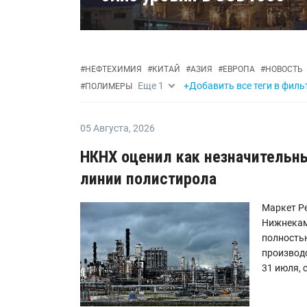
#
НЕФТЕХИМИЯ
#
КИТАЙ
#
АЗИЯ
#
ЕВРОПА
#
НОВОСТЬ
Еще
1
+Добавить все теги в филь
#
ПОЛИМЕРЫ
05 Августа
,
2026
НКНХ оценил как незначительны
линии полистирола
Маркет Ре
Нижнекам
полность
производ
31