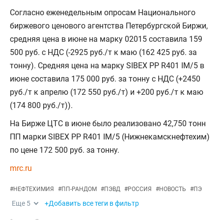
Согласно еженедельным опросам Национального
биржевого ценового агентства Петербургской Биржи,
средняя цена в июне на марку 02015 составила 159
500 руб. с НДС (-2925 руб./т к маю (162 425 руб. за
тонну). Средняя цена на марку SIBEX PP R401 IM/5 в
июне составила 175 000 руб. за тонну с НДС (+2450
руб./т к апрелю (172 550 руб./т) и +200 руб./т к маю
(174 800 руб./т)).
На Бирже ЦТС в июне было реализовано 42,750 тонн
ПП марки SIBEX PP R401 IM/5 (Нижнекамскнефтехим)
по цене 172 500 руб. за тонну.
mrc.ru
#
НЕФТЕХИМИЯ
#
ПП-РАНДОМ
#
ПЭВД
#
РОССИЯ
#
НОВОСТЬ
#
ПЭ
Еще
5
+Добавить все теги в фильтр