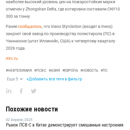
наиболее высокий уровень цен на пожаростойкие марки
отмечен у Zhongshan Delta, где котировки составили CNY10
300 за тонну.
Ранее
сообщалось
, что Ineos Styrolution (входит в Ineos)
закроет свой завод по производству полистирола (ПС) в
Чаннахоне (штат Иллинойс, США) к четвертому кварталу
2026 года.
mrc.ru
#
НЕФТЕХИМИЯ
#
ПСВ-С
#
АЗИЯ
#
ЕВРОПА
#
НОВОСТЬ
#
ПС
Еще
5
+Добавить все теги в фильтр
Похожие новости
02 Апреля
,
2025
Рынок ПСВ-С в Китае демонстрирует смешанные настроения