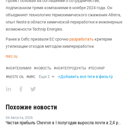
Проект основан на соглашении о сотрудничестве,
подписанном тремя компаниями в ноябре 2024 года. Он
объединяет технологию термохимического сжижения Alterra,
опыт Neste в области химической переработки и инженерные
возможности Technip Energies.
Ранее в Сefic призвали ЕС срочно
разработать
критерии
утилизации отходов методом химпереработки.
mrc.ru
#
НЕФТЕХИМИЯ
#
НОВОСТЬ
#
НЕФТЕПРОДУКТЫ
#
TECHNIP
Еще
2
+Добавить все теги в фильтр
#
NESTE OIL
#
MRC
Похожие новости
04 Августа
,
2026
Чистая прибыль Chevron в I полугодии выросла почти в 2,4 раза