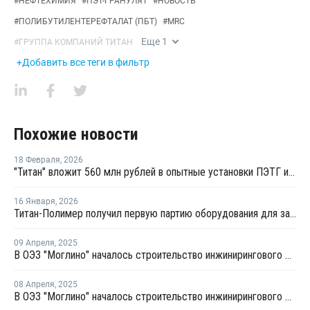
#
НЕФТЕХИМИЯ
#
ПЭТ-ГРАНУЛЯТ
#
НОВОСТЬ
#
ПОЛИБУТИЛЕНТЕРЕФТАЛАТ (ПБТ)
#
MRC
Еще
1
#
ГРУППА КОМПАНИЙ ТИТАН
+Добавить все теги в фильтр
Похожие новости
18 Февраля
,
2026
"Титан" вложит 560 млн рублей в опытные установки ПЭТГ и компаундов ПБТ
16 Января
,
2026
Титан-Полимер получил первую партию оборудования для завода ПЭТ и ПБТ
09 Апреля
,
2025
В ОЭЗ "Моглино" началось строительство инжинирингового центра ГК "Титан"
08 Апреля
,
2025
В ОЭЗ "Моглино" началось строительство инжинирингового центра ГК "Титан"