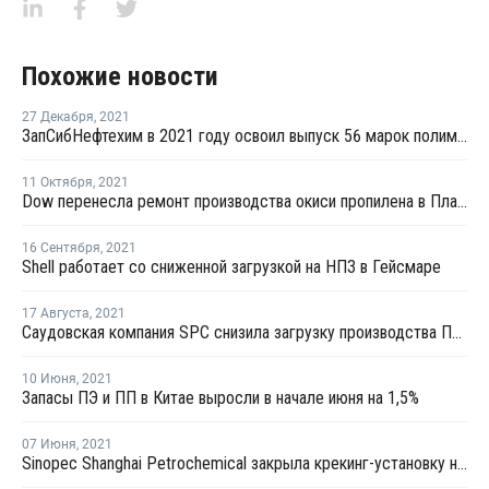
Похожие новости
27 Декабря
,
2021
ЗапСибНефтехим в 2021 году освоил выпуск 56 марок полимеров
11 Октября
,
2021
Dow перенесла ремонт производства окиси пропилена в Плакемине на ноябрь
16 Сентября
,
2021
Shell работает со сниженной загрузкой на НПЗ в Гейсмаре
17 Августа
,
2021
Саудовская компания SPC снизила загрузку производства ПП в Аль-Джубайле
10 Июня
,
2021
Запасы ПЭ и ПП в Китае выросли в начале июня на 1,5%
07 Июня
,
2021
Sinopec Shanghai Petrochemical закрыла крекинг-установку на внеплановый ремонт