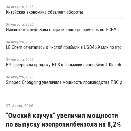
04 Августа
,
2026
Китайская экономика сбавляет обороты
04 Августа
,
2026
Нижнекамскнефтехим сократил чистую прибыль по РСБУ в 15 раз в первом полугодии
04 Августа
,
2026
LG Chem отчиталась о чистой прибыли в USD46,9 млн по итогам второго квартала 2026 года
04 Августа
,
2026
BP завершила продажу НПЗ в Германии европейской Klesch Group
04 Августа
,
2026
Sinopec Chongqing увеличила мощность производства ПВС до 210 тысяч тонн
07 Июля
,
2026
"Омский каучук" увеличил мощности
по выпуску изопропилбензола на 8,2%