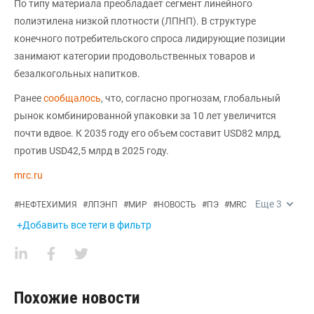
По типу материала преобладает сегмент линейного
полиэтилена низкой плотности (ЛПНП). В структуре
конечного потребительского спроса лидирующие позиции
занимают категории продовольственных товаров и
безалкогольных напитков.
Ранее
сообщалось
, что, согласно прогнозам, глобальный
рынок комбинированной упаковки за 10 лет увеличится
почти вдвое. К 2035 году его объем составит USD82 млрд,
против USD42,5 млрд в 2025 году.
mrc.ru
Еще
3
#
НЕФТЕХИМИЯ
#
ЛПЭНП
#
МИР
#
НОВОСТЬ
#
ПЭ
#
MRC
+Добавить все теги в фильтр
Похожие новости