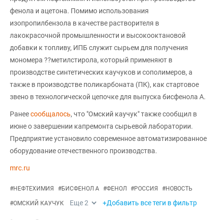
фенола и ацетона. Помимо использования
изопропилбензола в качестве растворителя в
лакокрасочной промышленности и высокооктановой
добавки к топливу, ИПБ служит сырьем для получения
мономера ??метилстирола, который применяют в
производстве синтетических каучуков и сополимеров, а
также в производстве поликарбоната (ПК), как стартовое
звено в технологической цепочке для выпуска бисфенола А.
Ранее
сообщалось
, что "Омский каучук" также сообщил в
июне о завершении капремонта сырьевой лаборатории.
Предприятие установило современное автоматизированное
оборудование отечественного производства.
mrc.ru
#
НЕФТЕХИМИЯ
#
БИСФЕНОЛ А
#
ФЕНОЛ
#
РОССИЯ
#
НОВОСТЬ
Еще
2
+Добавить все теги в фильтр
#
ОМСКИЙ КАУЧУК