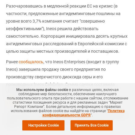
Разочаровавшись в медленной реакции ЕС на кризис (в
частности, предложенные антидемпинговые пошлины на
уровне всего 3,7% компания считает "совершенно
неэффективными"), Ineos решила действовать
самостоятельно. Корпорация инициировала десять крупных
антидемпинговых расследований в Европейской комиссии с
целью защиты местных производителей и поставщиков.
Ранее
сообщалось
, что Ineos Enterprises (входит в группу
Ineos) завершила продажу своего предприятия по
производству сверхчистого диоксида серы и его
производных Ineos Calabrian. Сумма сделки составила
Мы используем файлы cookie
в различных целях, включая
USD190 млн.
соблюдение мер безопасности, обеспечение наилучшего
пользовательского опыта при работе с нашим сайтом, отслеживание
mrc.ru
статистики посещения ресурса и для рекламных задач “Маркет
Репорт Компани”. Более детальную информацию о правилах
использования файлов cookie вы найдёте на странице "
Политика
конфиденциальности GDPR
".
#
НЕФТЕХИМИЯ
#
КИТАЙ
#
ЕВРОПА
#
НОВОСТЬ
#
НЕФТЕПРОДУКТЫ
Еще
3
+Добавить все теги в фильтр
#
INEOS
Настройки Cookie
Принять Все Cookie