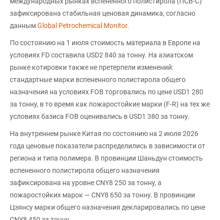
международных рынках вспененного полистирола (ПСВ-С)
зафиксирована стабильная ценовая динамика, согласно
данным
Global Petrochemical Monitor
.
По состоянию на 1 июля стоимость материала в Европе на
условиях FD составила USD2 840 за тонну. На азиатском
рынке котировки также не претерпели изменений:
стандартные марки вспененного полистирола общего
назначения на условиях FOB торговались по цене USD1 280
за тонну, в то время как пожаростойкие марки (F-R) на тех же
условиях базиса FOB оценивались в USD1 380 за тонну.
На внутреннем рынке Китая по состоянию на 2 июля 2026
года ценовые показатели распределились в зависимости от
региона и типа полимера. В провинции Шаньдун стоимость
вспененного полистирола общего назначения
зафиксирована на уровне CNY8 250 за тонну, а
пожаростойких марок — CNY8 650 за тонну. В провинции
Цзянсу марки общего назначения декларировались по цене
CNY8 450 за тонну.