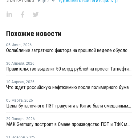
Еще
2
+Добавить все теги в фильтр
#
ПЭТ-БУТЫЛКИ
Похожие новости
05 Июня
,
2026
Ослабление затратного фактора на прошлой неделе обусловило нисходящую динамику мировых цен ТФК
30 Апреля
,
2026
Правительство выделит 50 млрд рублей на проект Татнефти по производству ПЭТ
10 Апреля
,
2026
Что ждет российскую нефтехимию после полимерного бума
05 Марта
,
2026
Цены бутылочного ПЭТ гранулята в Китае были смешанными в феврале
29 Января
,
2026
MAK Germany построит в Омане производство ПЭТ и ТФК мощностью 1,5 млн тонн
21 Ноября
,
2025