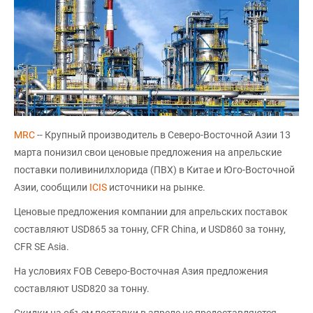
MRC
-- Крупный производитель в Северо-Восточной Азии 13
марта понизил свои ценовые предложения на апрельские
поставки поливинилхлорида (ПВХ) в Китае и Юго-Восточной
Азии, сообщили
ICIS
источники на рынке.
Ценовые предложения компании для апрельских поставок
составляют USD865 за тонну, CFR China, и USD860 за тонну,
CFR SE Asia.
На условиях FOB Северо-Восточная Азия предложения
составляют USD820 за тонну.
Скидки на объем поставки в апреле не предоставляются.