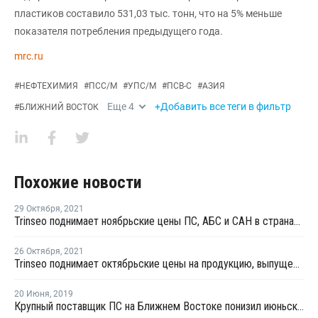
пластиков составило 531,03 тыс. тонн, что на 5% меньше
показателя потребления предыдущего года.
mrc.ru
#
НЕФТЕХИМИЯ
#
ПСС/М
#
УПС/М
#
ПСВ-С
#
АЗИЯ
Еще
4
+Добавить все теги в фильтр
#
БЛИЖНИЙ ВОСТОК
Похожие новости
29 Октября
,
2021
Trinseo поднимает ноябрьские цены ПС, АБС и САН в странах Европы, Ближнего Востока и Африки
26 Октября
,
2021
Trinseo поднимает октябрьские цены на продукцию, выпущенную в странах Европы, Ближнего Востока и Африки
20 Июня
,
2019
Крупный поставщик ПС на Ближнем Востоке понизил июньские цены ПС в регионе