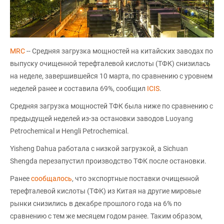
MRC
-- Средняя загрузка мощностей на китайских заводах по
выпуску очищенной терефталевой кислоты (ТФК) снизилась
на неделе, завершившейся 10 марта, по сравнению с уровнем
неделей ранее и составила 69%, сообщил
ICIS
.
Средняя загрузка мощностей ТФК была ниже по сравнению с
предыдущей неделей из-за остановки заводов Luoyang
Petrochemical и Hengli Petrochemical.
Yisheng Dahua работала с низкой загрузкой, а Sichuan
Shengda перезапустил производство ТФК после остановки.
Ранее
сообщалось
, что экспортные поставки очищенной
терефталевой кислоты (ТФК) из Китая на другие мировые
рынки снизились в декабре прошлого года на 6% по
сравнению с тем же месяцем годом ранее. Таким образом,