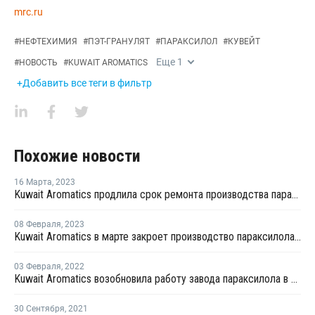
mrc.ru
#
НЕФТЕХИМИЯ
#
ПЭТ-ГРАНУЛЯТ
#
ПАРАКСИЛОЛ
#
КУВЕЙТ
Еще
1
#
НОВОСТЬ
#
KUWAIT AROMATICS
+Добавить все теги в фильтр
Похожие новости
16 Марта
,
2023
Kuwait Aromatics продлила срок ремонта производства параксилола в Кувейте до конца марта
08 Февраля
,
2023
Kuwait Aromatics в марте закроет производство параксилола в Кувейте на профилактику
03 Февраля
,
2022
Kuwait Aromatics возобновила работу завода параксилола в Кувейте после профилактики
30 Сентября
,
2021