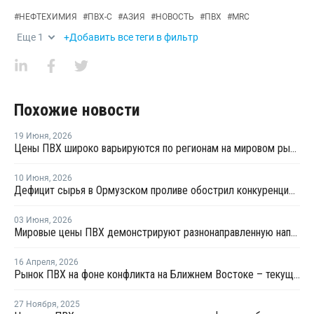
#
НЕФТЕХИМИЯ
#
ПВХ-С
#
АЗИЯ
#
НОВОСТЬ
#
ПВХ
#
MRC
Еще
1
+Добавить все теги в фильтр
Похожие новости
19 Июня
,
2026
Цены ПВХ широко варьируются по регионам на мировом рынке
10 Июня
,
2026
Дефицит сырья в Ормузском проливе обострил конкуренцию на рынке ПВХ в Азии
03 Июня
,
2026
Мировые цены ПВХ демонстрируют разнонаправленную направленность
16 Апреля
,
2026
Рынок ПВХ на фоне конфликта на Ближнем Востоке – текущая ситуация и прогноз мирового рынка ПВХ
27 Ноября
,
2025