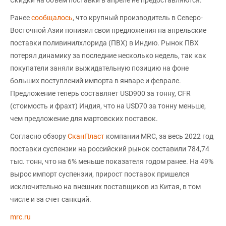
Ранее
сообщалось
, что крупный производитель в Северо-
Восточной Азии понизил свои предложения на апрельские
поставки поливинилхлорида (ПВХ) в Индию. Рынок ПВХ
потерял динамику за последние несколько недель, так как
покупатели заняли выжидательную позицию на фоне
больших поступлений импорта в январе и феврале.
Предложение теперь составляет USD900 за тонну, CFR
(стоимость и фрахт) Индия, что на USD70 за тонну меньше,
чем предложение для мартовских поставок.
Согласно обзору
СканПласт
компании MRC, за весь 2022 год
поставки суспензии на российский рынок составили 784,74
тыс. тонн, что на 6% меньше показателя годом ранее. На 49%
вырос импорт суспензии, прирост поставок пришелся
исключительно на внешних поставщиков из Китая, в том
числе и за счет санкций.
mrc.ru