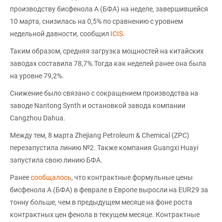
производству бисфенола А (БФА) на неделе, завершившейся
10 марта, снизилась на 0,5% по сравнению с уровнем
недельной давности, сообщил
ICIS
.
Таким образом, средняя загрузка мощностей на китайских
заводах составила 78,7%.Тогда как неделей ранее она была
на уровне 79,2%.
Снижение было связано с сокращением производства на
заводе Nantong Synth и остановкой завода компании
Cangzhou Dahua.
Между тем, 8 марта Zhejiang Petroleum & Chemical (ZPC)
перезапустила линию №2. Также компания Guangxi Huayi
запустила свою линию БФА.
Ранее
сообщалось
, что контрактные формульные цены
бисфенола А (БФА) в феврале в Европе выросли на EUR29 за
тонну больше, чем в предыдущем месяце на фоне роста
контрактных цен фенола в текущем месяце. Контрактные