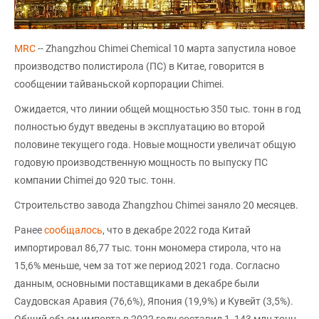
MRC
-- Zhangzhou Chimei Chemical 10 марта запустила новое
производство полистирола (ПС) в Китае, говорится в
сообщении тайваньской корпорации Chimei.
Ожидается, что линии общей мощностью 350 тыс. тонн в год
полностью будут введены в эксплуатацию во второй
половине текущего года. Новые мощности увеличат общую
годовую производственную мощность по выпуску ПС
компании Chimei до 920 тыс. тонн.
Строительство завода Zhangzhou Chimei заняло 20 месяцев.
Ранее
сообщалось
, что в декабре 2022 года Китай
импортировал 86,77 тыс. тонн мономера стирола, что на
15,6% меньше, чем за тот же период 2021 года. Согласно
данным, основными поставщиками в декабре были
Саудовская Аравия (76,6%), Япония (19,9%) и Кувейт (3,5%).
Общий объем импорта в 2022 году составил 1, 143 млн тонн,