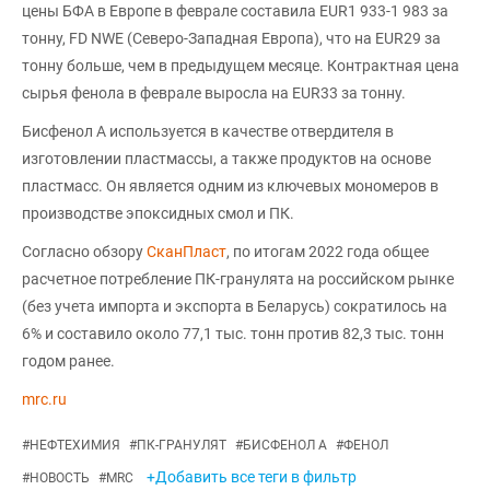
цены БФА в Европе в феврале составила EUR1 933-1 983 за
тонну, FD NWE (Cеверо-Западная Европа), что на EUR29 за
тонну больше, чем в предыдущем месяце. Контрактная цена
сырья фенола в феврале выросла на EUR33 за тонну.
Бисфенол А используется в качестве отвердителя в
изготовлении пластмассы, а также продуктов на основе
пластмасс. Он является одним из ключевых мономеров в
производстве эпоксидных смол и ПК.
Согласно обзору
СканПласт
, по итогам 2022 года общее
расчетное потребление ПК-гранулята на российском рынке
(без учета импорта и экспорта в Беларусь) сократилось на
6% и составило около 77,1 тыс. тонн против 82,3 тыс. тонн
годом ранее.
mrc.ru
#
НЕФТЕХИМИЯ
#
ПК-ГРАНУЛЯТ
#
БИСФЕНОЛ А
#
ФЕНОЛ
+Добавить все теги в фильтр
#
НОВОСТЬ
#
MRC