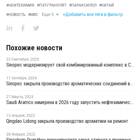
#
НЕФТЕХИМИЯ
#
ПЭТ-ГРАНУЛЯТ
#
ПАРАКСИЛОЛ
#
КИТАЙ
Еще
3
+Добавить все теги в фильтр
#
НОВОСТЬ
#
MRC
Похожие новости
23 Сентября
,
2025
Sinopec модернизирует свой комбинированный комплекс в Синьцзяне
11 Октября
,
2024
Sinopec закрыла производство ароматических соединений в Китае из-за механического сбоя
27 Марта
,
2023
Saudi Aramco намерена в 2026 году запустить нефтехимический комплекс в Китае
13 Апреля
,
2022
Qingdao Lidong закрыла производство ароматики на ремонт
28 Января
,
2022
Sinochem Quanzhou перезапустила завод стирола в провинции Фуцзянь после ремонта