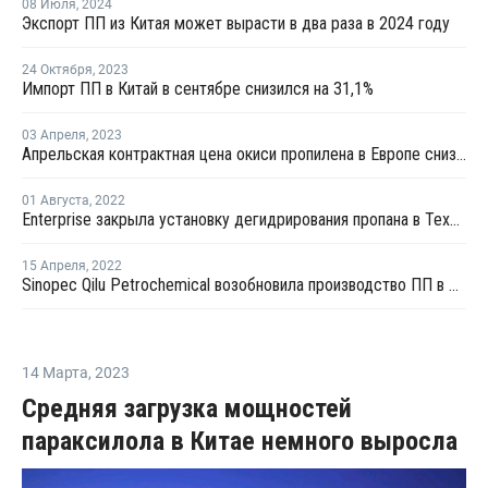
08 Июля
,
2024
Экспорт ПП из Китая может вырасти в два раза в 2024 году
24 Октября
,
2023
Импорт ПП в Китай в сентябре снизился на 31,1%
03 Апреля
,
2023
Апрельская контрактная цена окиси пропилена в Европе снизилась на EUR32 за тонну
01 Августа
,
2022
Enterprise закрыла установку дегидрирования пропана в Техасе на внеплановый ремонт
15 Апреля
,
2022
Sinopec Qilu Petrochemical возобновила производство ПП в Китае
14 Марта
,
2023
Средняя загрузка мощностей
параксилола в Китае немного выросла