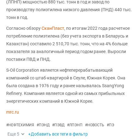
(ЛПНП) мощностью 880 тыс. тонн в год и завод по
производству полиэтилена низкого давления (ПНД) 440 тыс.
тонн в год.
Согласно обзору
СканПласт
, по итогам 2022 года расчетное
потребление полиэтилена (без учета экспорта в Беларусь и
Казахстан) составило 2 510,70 тыс. тонн, что на 4% больше
показателя за аналогичный период годом ранее. Выросли
поставки ПВД и ПНД.
S-Oil Corporation является нефтеперерабатывающей
компанией со штаб-квартирой в Сеуле, Южная Корея. Она
была создана в 1976 году и ранее называлась SsangYong
Refinery. Компания является одной из самых прибыльных
энергетических компаний в Южной Корее.
mrc.ru
#
НЕФТЕХИМИЯ
#
ПЭНД
#
ПЭВД
#
ЛПЭНП
#
НОВОСТЬ
#
ПЭ
Еще
5
+Добавить все теги в фильтр