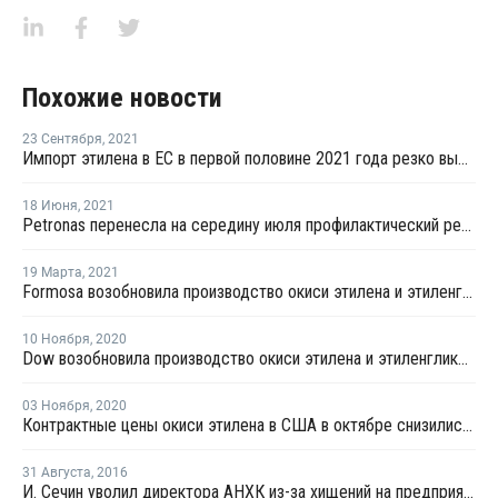
Похожие новости
23 Сентября
,
2021
Импорт этилена в ЕС в первой половине 2021 года резко вырос
18 Июня
,
2021
Petronas перенесла на середину июля профилактический ремонт крекинг-установки в Кертехе
19 Марта
,
2021
Formosa возобновила производство окиси этилена и этиленгликоля в Пойнт-Комфорт
10 Ноября
,
2020
Dow возобновила производство окиси этилена и этиленгликоля в Техасе
03 Ноября
,
2020
Контрактные цены окиси этилена в США в октябре снизились на USD13 за тонну
31 Августа
,
2016
И. Сечин уволил директора АНХК из-за хищений на предприятии - СМИ