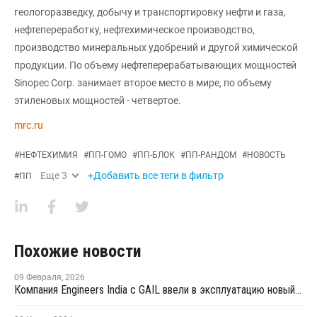
геологоразведку, добычу и транспортировку нефти и газа,
нефтепереработку, нефтехимическое производство,
производство минеральных удобрений и другой химической
продукции. По объему нефтеперерабатывающих мощностей
Sinopec Corp. занимает второе место в мире, по объему
этиленовых мощностей - четвертое.
mrc.ru
#
НЕФТЕХИМИЯ
#
ПП-ГОМО
#
ПП-БЛОК
#
ПП-РАНДОМ
#
НОВОСТЬ
Еще
3
+Добавить все теги в фильтр
#
ПП
Похожие новости
09 Февраля
,
2026
Компания Engineers India с GAIL ввели в эксплуатацию новый завод по производству ПП