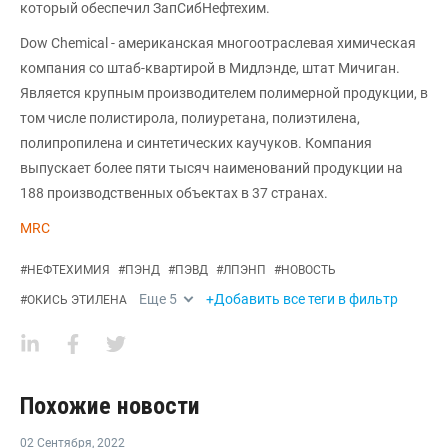
который обеспечил ЗапСибНефтехим.
Dow Chemical - американская многоотраслевая химическая
компания со штаб-квартирой в Мидлэнде, штат Мичиган.
Является крупным производителем полимерной продукции, в
том числе полистирола, полиуретана, полиэтилена,
полипропилена и синтетических каучуков. Компания
выпускает более пяти тысяч наименований продукции на
188 производственных объектах в 37 странах.
MRC
#
НЕФТЕХИМИЯ
#
ПЭНД
#
ПЭВД
#
ЛПЭНП
#
НОВОСТЬ
Еще
5
+Добавить все теги в фильтр
#
ОКИСЬ ЭТИЛЕНА
Похожие новости
02 Сентября
,
2022