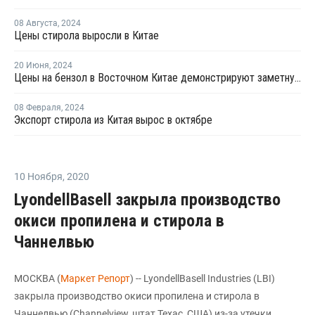
08 Августа
,
2024
Цены стирола выросли в Китае
20 Июня
,
2024
Цены на бензол в Восточном Китае демонстрируют заметную тенденцию к росту
08 Февраля
,
2024
Экспорт стирола из Китая вырос в октябре
10 Ноября
,
2020
LyondellBasell закрыла производство
окиси пропилена и стирола в
Чаннелвью
МОСКВА (
Маркет Репорт
) -- LyondellBasell Industries (LBI)
закрыла производство окиси пропилена и стирола в
Чаннелвью (Channelview, штат Техас, США) из-за утечки,