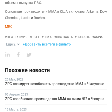
объемы выпуска ПВХ.
Основные производители ММА в США включают Arkema, Dow
Chemical, Lucite и Roehm.
MRC
#
НЕФТЕХИМИЯ
#
ПВХ-Е
#
ПВХ-С
#
ПВХ-ПАСТА
#
НОВОСТЬ
#
АКРИЛ
Еще
2
+Добавить все теги в фильтр
Похожие новости
25 Мая
,
2023
ZPC планирует возобновить производство ММА в Чжоушане
06 Апреля
,
2023
ZPC возобновила производство ММА на линии №2 в Чжоушане
16 Марта
,
2023