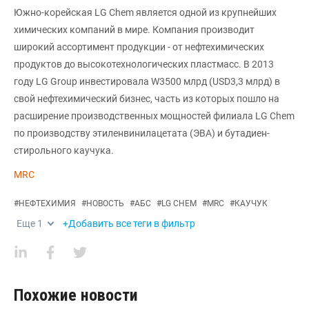
Южно-корейская LG Chem является одной из крупнейших
химических компаний в мире. Компания производит
широкий ассортимент продукции - от нефтехимических
продуктов до высокотехнологических пластмасс. В 2013
году LG Group инвестировала W3500 млрд (USD3,3 млрд) в
свой нефтехимический бизнес, часть из которых пошло на
расширение производственных мощностей филиала LG Chem
по производству этиленвинилацетата (ЭВА) и бутадиен-
стирольного каучука.
MRC
#
НЕФТЕХИМИЯ
#
НОВОСТЬ
#
АБС
#
LG CHEM
#
MRC
#
КАУЧУК
Еще
1
+Добавить все теги в фильтр
Похожие новости