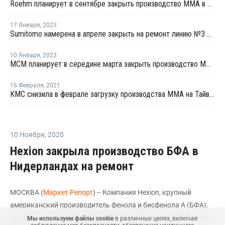
Roehm планирует в сентябре закрыть производство ММА в Германии
17 Января
,
2023
Sumitomo намерена в апреле закрыть на ремонт линию №3 ММА в Сингапуре
10 Января
,
2023
MCM планирует в середине марта закрыть производство ММА на ремонт в Сингапуре
16 Февраля
,
2021
KMC снизила в феврале загрузку производства ММА на Тайване на 20%
10 Ноября
,
2020
Hexion закрыла производство БФА в
Нидерландах на ремонт
МОСКВА (
Маркет Репорт
) -- Компания Hexion, крупный
американский производитель фенола и бисфенола А (БФА),
закрыла производство БФА в Пернис (Pernis, Нидерланды)
Мы используем файлы cookie
в различных целях, включая