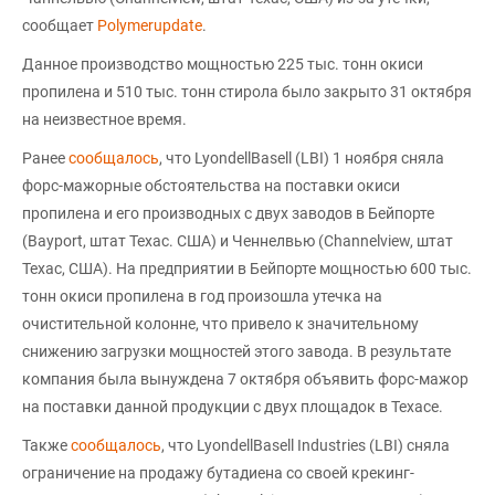
сообщает
Polymerupdate
.
Данное производство мощностью 225 тыс. тонн окиси
пропилена и 510 тыс. тонн стирола было закрыто 31 октября
на неизвестное время.
Ранее
сообщалось
, что LyondellBasell (LBI) 1 ноября сняла
форс-мажорные обстоятельства на поставки окиси
пропилена и его производных с двух заводов в Бейпорте
(Bayport, штат Техас. США) и Ченнелвью (Channelview, штат
Техас, США). На предприятии в Бейпорте мощностью 600 тыс.
тонн окиси пропилена в год произошла утечка на
очистительной колонне, что привело к значительному
снижению загрузки мощностей этого завода. В результате
компания была вынуждена 7 октября объявить форс-мажор
на поставки данной продукции с двух площадок в Техасе.
Также
сообщалось
, что LyondellBasell Industries (LBI) сняла
ограничение на продажу бутадиена со своей крекинг-