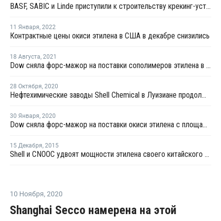
BASF, SABIC и Linde приступили к строительству крекинг-установки парового крекинга с использованием электрических печей
11 Января
,
2022
Контрактные цены окиси этилена в США в декабре снизились
18 Августа
,
2021
Dow сняла форс-мажор на поставки сополимеров этилена в Северной Америке
28 Октября
,
2020
Нефтехимические заводы Shell Chemical в Луизиане продолжают работать перед ураганом "Зета"
30 Января
,
2020
Dow сняла форс-мажор на поставки окиси этилена с площадке в Луизиане
15 Декабря
,
2015
Shell и CNOOC удвоят мощности этилена своего китайского СП
10 Ноября
,
2020
Shanghai Secco намерена на этой