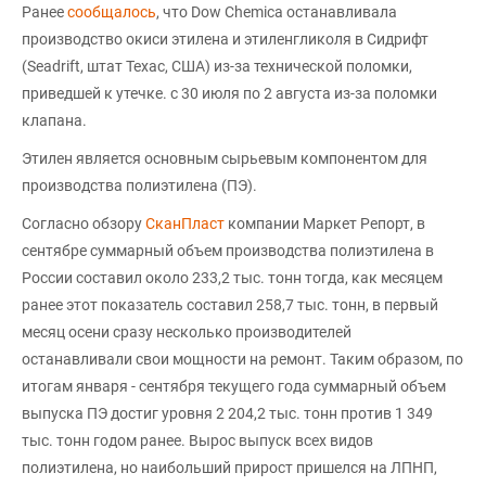
Ранее
сообщалось
, что Dow Chemica останавливала
производство окиси этилена и этиленгликоля в Сидрифт
(Seadrift, штат Техас, США) из-за технической поломки,
приведшей к утечке. с 30 июля по 2 августа из-за поломки
клапана.
Этилен является основным сырьевым компонентом для
производства полиэтилена (ПЭ).
Согласно обзору
СканПласт
компании Маркет Репорт, в
сентябре суммарный объем производства полиэтилена в
России составил около 233,2 тыс. тонн тогда, как месяцем
ранее этот показатель составил 258,7 тыс. тонн, в первый
месяц осени сразу несколько производителей
останавливали свои мощности на ремонт. Таким образом, по
итогам января - сентября текущего года суммарный объем
выпуска ПЭ достиг уровня 2 204,2 тыс. тонн против 1 349
тыс. тонн годом ранее. Вырос выпуск всех видов
полиэтилена, но наибольший прирост пришелся на ЛПНП,