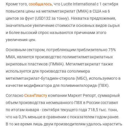
Кроме того,
сообщалось
, что Lucite International с 1 октября
повысила цены на метилметакрилат (MMA) в США на 6
центов за фунт (USD132 за тонну). Нехватка предложения,
значительное увеличение стоимости основных видов сырья
и более высокий спрос называются причинами этого
увеличения цен.
Основным сектором, потребляющим приблизительно 75%
ММА, является производство полиметилметакрилатных
акриловых пластиков (ПММА). Метилметакрилат также
используется для производства сополимера
метилметакрилат-бутадиен-стирола (МБС), используемого в
качестве модификатора для поливинилхлорида (ПВХ).
Согласно
СканПласту
компании Маркет Репорт, суммарный
объем производства несмешанного ПВХ в России составил
по итогам января - сентября текущего года 718,5 тыс. тонн,
что на 0,3% меньше в сравнении с показателем годом ранее.
В то же время лишь двум производителям удалось нарастить