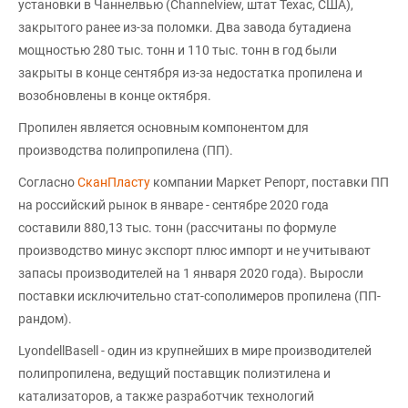
установки в Чаннелвью (Channelview, штат Техас, США),
закрытого ранее из-за поломки. Два завода бутадиена
мощностью 280 тыс. тонн и 110 тыс. тонн в год были
закрыты в конце сентября из-за недостатка пропилена и
возобновлены в конце октября.
Пропилен является основным компонентом для
производства полипропилена (ПП).
Согласно
СканПласту
компании Маркет Репорт, поставки ПП
на российский рынок в январе - сентябре 2020 года
составили 880,13 тыс. тонн (рассчитаны по формуле
производство минус экспорт плюс импорт и не учитывают
запасы производителей на 1 января 2020 года). Выросли
поставки исключительно стат-сополимеров пропилена (ПП-
рандом).
LyondellBasell - один из крупнейших в мире производителей
полипропилена, ведущий поставщик полиэтилена и
катализаторов, а также разработчик технологий