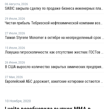
06 Августа
,
2026
SABIC закрыла сделку по продаже бизнеса инженерных пластиков компании Mutares за USD450 млн
29 Июля
,
2026
Чистая прибыль Тебризской нефтехимической компании возросла
27 Июля
,
2026
Taiwan Styrene Monomer в октябре на неопределенный срок остановит установку EBSM
15 Июля
,
2026
Ловушка гигроскопичности: как отсутствие жестких ГОСТов на АБС-пластик превращает дефекты логистики в арбитражные споры
26 Июня
,
2026
В США выросло количество закрытых химических предприятий
27 Мая
,
2026
Европейский АБС дорожает, азиатские котировки остаются более стабильными
10 Ноября
,
2020