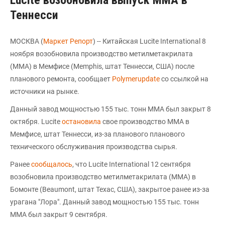
Lucite возобновила выпуск ММА в
Теннесси
МОСКВА (
Маркет Репорт
) -- Китайская Lucite International 8
ноября возобновила производство метилметакрилата
(ММА) в Мемфисе (Memphis, штат Теннесси, США) после
планового ремонта, сообщает
Polymerupdate
со ссылкой на
источники на рынке.
Данный завод мощностью 155 тыс. тонн ММА был закрыт 8
октября. Lucite
остановила
свое производство MMA в
Мемфисе, штат Теннесси, из-за планового планового
технического обслуживания производства сырья.
Ранее
сообщалось
, что Lucite International 12 сентября
возобновила производство метилметакрилата (ММА) в
Бомонте (Beaumont, штат Техас, США), закрытое ранее из-за
урагана "Лора". Данный завод мощностью 155 тыс. тонн
ММА был закрыт 9 сентября.