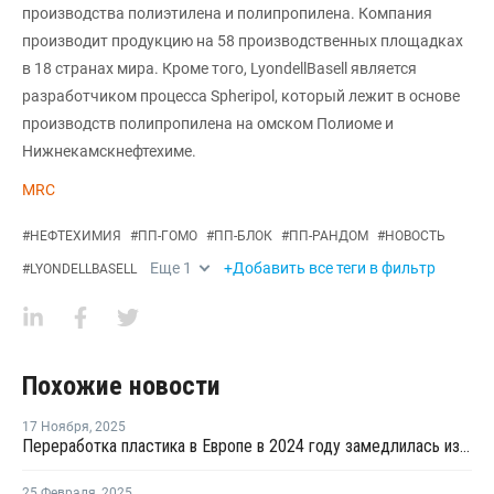
производства полиэтилена и полипропилена. Компания
производит продукцию на 58 производственных площадках
в 18 странах мира. Кроме того, LyondellBasell является
разработчиком процесса Spheripol, который лежит в основе
производств полипропилена на омском Полиоме и
Нижнекамскнефтехиме.
MRC
#
НЕФТЕХИМИЯ
#
ПП-ГОМО
#
ПП-БЛОК
#
ПП-РАНДОМ
#
НОВОСТЬ
Еще
1
+Добавить все теги в фильтр
#
LYONDELLBASELL
Похожие новости
17 Ноября
,
2025
Переработка пластика в Европе в 2024 году замедлилась из-за роста импорта и слабого спроса
25 Февраля
,
2025