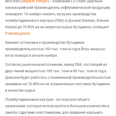
МОСКВА (
Маркет Репорт
) -- Компания LG Chem, крупный
южнокорейский производитель нефтехимической продукции,
планирует 10 ноября снизить загрузку производства
полибутадиенового каучука (ПБК) в Дэсане (Daesan, Южная
Корея) до 70-80% из-за нехватки сырья бутадиена, сообщает
Polymerupdate
.
Крекинг-установка и производство бутадиена
производительностью 160 тыс. тонн в год в Йосу закрыты
из-за пожара в начале ноября.
Согласно рыночным источникам, завод ПБК, состоящий из
двух линий мощностью 180 тыс. тонн и 80 тыс. тонн в год в
Даесане будет работать с пониженной производительностью
примерно на 70-80% из-за ограниченных поставок бутадиена
в качестве сырья.
Полибутадиеновые каучуки - это каучуки общего
назначения, которые используются в большом количестве в
смесях с другими эластомерами, для придания хорошего