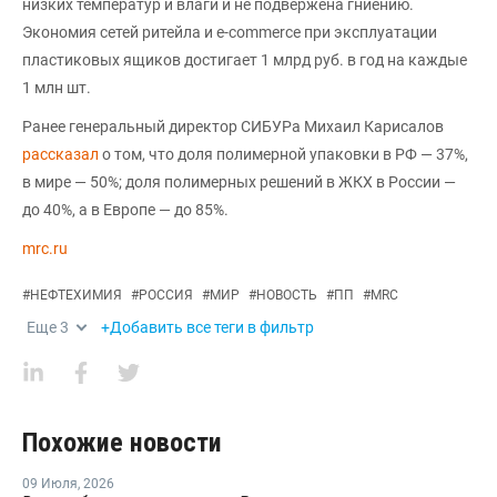
низких температур и влаги и не подвержена гниению.
Экономия сетей ритейла и e-commerce при эксплуатации
пластиковых ящиков достигает 1 млрд руб. в год на каждые
1 млн шт.
Ранее генеральный директор СИБУРа Михаил Карисалов
рассказал
о том, что доля полимерной упаковки в РФ — 37%,
в мире — 50%; доля полимерных решений в ЖКХ в России —
до 40%, а в Европе — до 85%.
mrc.ru
#
НЕФТЕХИМИЯ
#
РОССИЯ
#
МИР
#
НОВОСТЬ
#
ПП
#
MRC
Еще
3
+Добавить все теги в фильтр
Похожие новости
09 Июля
,
2026