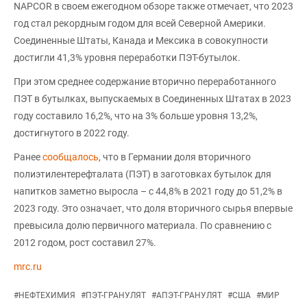
NAPCOR в своем ежегодном обзоре также отмечает, что 2023
год стал рекордным годом для всей Северной Америки.
Соединенные Штаты, Канада и Мексика в совокупности
достигли 41,3% уровня переработки ПЭТ-бутылок.
При этом среднее содержание вторично переработанного
ПЭТ в бутылках, выпускаемых в Соединенных Штатах в 2023
году составило 16,2%, что на 3% больше уровня 13,2%,
достигнутого в 2022 году.
Ранее
сообщалось
, что в Германии доля вторичного
полиэтилентерефталата (ПЭТ) в заготовках бутылок для
напитков заметно выросла – с 44,8% в 2021 году до 51,2% в
2023 году. Это означает, что доля вторичного сырья впервые
превысила долю первичного материала. По сравнению с
2012 годом, рост составил 27%.
mrc.ru
#
НЕФТЕХИМИЯ
#
ПЭТ-ГРАНУЛЯТ
#
АПЭТ-ГРАНУЛЯТ
#
США
#
МИР