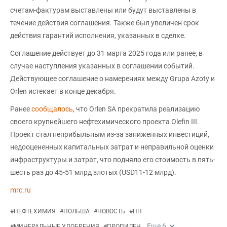
счетам-фактурам выставлены или будут выставлены в
течение действия соглашения. Также был увеличен срок
действия гарантий исполнения, указанных в сделке.
Соглашение действует до 31 марта 2025 года или ранее, в
случае наступления указанных в соглашении событий.
Действующее соглашение о намерениях между Grupa Azoty и
Orlen истекает в конце декабря.
Ранее
сообщалось
, что Orlen SA прекратила реализацию
своего крупнейшего нефтехимического проекта Olefin III.
Проект стал неприбыльным из-за заниженных инвестиций,
недооцененных капитальных затрат и неправильной оценки
инфраструктуры и затрат, что подняло его стоимость в пять-
шесть раз до 45-51 млрд злотых (USD11-12 млрд).
mrc.ru
#
НЕФТЕХИМИЯ
#
ПОЛЬША
#
НОВОСТЬ
#
ПП
Еще
6
#
МИНЕРАЛЬНЫЕ УДОБРЕНИЯ
#
ПРОПИЛЕН