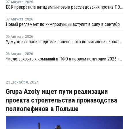
07 Августа
,
2026
ЕЭК прекратила антидемпинговые расследования против ПЭ и ПП из Азербайджана и Туркменистана
07 Августа
,
2026
Новый регламент по химпродукции вступит в силу в сентябре 2027 года
06 Августа
,
2026
Удмуртский производитель вспененного полиэтилена нарастит выпуск на 15%
06 Августа
,
2026
Число закрытых компаний в ПФО в первом полугодии 2026 года вдвое превысило число новых
23 Декабря
,
2024
Grupa Azoty ищет пути реализации
проекта строительства производства
полиолефинов в Польше