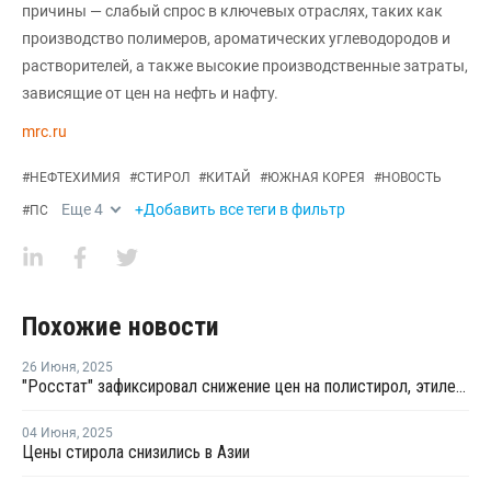
причины — слабый спрос в ключевых отраслях, таких как
производство полимеров, ароматических углеводородов и
растворителей, а также высокие производственные затраты,
зависящие от цен на нефть и нафту.
mrc.ru
#
НЕФТЕХИМИЯ
#
СТИРОЛ
#
КИТАЙ
#
ЮЖНАЯ КОРЕЯ
#
НОВОСТЬ
Еще
4
+Добавить все теги в фильтр
#
ПС
Похожие новости
26 Июня
,
2025
"Росстат" зафиксировал снижение цен на полистирол, этилен и пропилен
04 Июня
,
2025
Цены стирола снизились в Азии