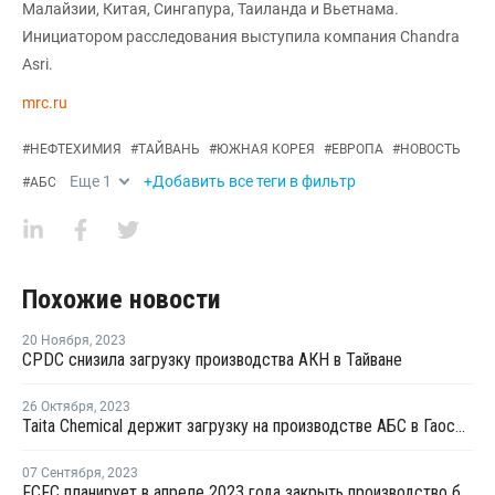
Малайзии, Китая, Сингапура, Таиланда и Вьетнама.
Инициатором расследования выступила компания Chandra
Asri.
mrc.ru
#
НЕФТЕХИМИЯ
#
ТАЙВАНЬ
#
ЮЖНАЯ КОРЕЯ
#
ЕВРОПА
#
НОВОСТЬ
Еще
1
+Добавить все теги в фильтр
#
АБС
Похожие новости
20 Ноября
,
2023
CPDC снизила загрузку производства АКН в Тайване
26 Октября
,
2023
Taita Chemical держит загрузку на производстве АБС в Гаосюне на уровне 75-80%
07 Сентября
,
2023
FCFC планирует в апреле 2023 года закрыть производство бензола в Майлиао на ремонт