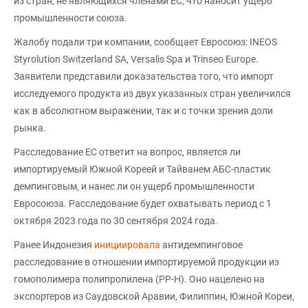
из стран, не являющихся членами ЕС, что наносит ущерб
промышленности союза.
Жалобу подали три компании, сообщает Евросоюз: INEOS
Styrolution Switzerland SA, Versalis Spa и Trinseo Europe.
Заявители представили доказательства того, что импорт
исследуемого продукта из двух указанных стран увеличился
как в абсолютном выражении, так и с точки зрения доли
рынка.
Расследование ЕС ответит на вопрос, является ли
импортируемый Южной Кореей и Тайванем АБС-пластик
демпинговым, и нанес ли он ущерб промышленности
Евросоюза. Расследование будет охватывать период с 1
октября 2023 года по 30 сентября 2024 года.
Ранее Индонезия
инициировала
антидемпинговое
расследование в отношении импортируемой продукции из
гомополимера полипропилена (PP-H). Оно нацелено на
экспортеров из Саудовской Аравии, Филиппин, Южной Кореи,