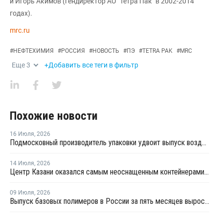
и Игорь Акимов (гендиректор АО "Тетра Пак" в 2002-2014
годах).
mrc.ru
#
НЕФТЕХИМИЯ
#
РОССИЯ
#
НОВОСТЬ
#
ПЭ
#
TETRA PAK
#
MRC
Еще
3
+Добавить все теги в фильтр
Похожие новости
16 Июля
,
2026
Подмосковный производитель упаковки удвоит выпуск воздушно-пузырчатой пленки до 30 млн кв. метров в год
14 Июля
,
2026
Центр Казани оказался самым неоснащенным контейнерами раздельного сбора отходов
09 Июля
,
2026
Выпуск базовых полимеров в России за пять месяцев вырос на 3,8%