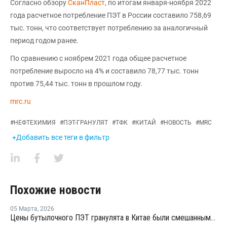
Согласно обзору
СканПласт
, по итогам января-ноября 2022
года расчетное потребление ПЭТ в России составило 758,69
тыс. тонн, что соответствует потреблению за аналогичный
период годом ранее.
По сравнению с ноябрем 2021 года общее расчетное
потребление выросло на 4% и составило 78,77 тыс. тонн
против 75,44 тыс. тонн в прошлом году.
mrc.ru
#
НЕФТЕХИМИЯ
#
ПЭТ-ГРАНУЛЯТ
#
ТФК
#
КИТАЙ
#
НОВОСТЬ
#
MRC
+Добавить все теги в фильтр
Похожие новости
05 Марта
,
2026
Цены бутылочного ПЭТ гранулята в Китае были смешанными в феврале