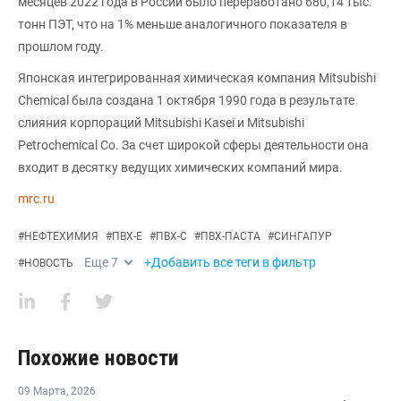
месяцев 2022 года в России было переработано 680,14 тыс.
тонн ПЭТ, что на 1% меньше аналогичного показателя в
прошлом году.
Японская интегрированная химическая компания Mitsubishi
Chemical была создана 1 октября 1990 года в результате
слияния корпораций Mitsubishi Kasei и Mitsubishi
Petrochemical Co. За счет широкой сферы деятельности она
входит в десятку ведущих химических компаний мира.
mrc.ru
#
НЕФТЕХИМИЯ
#
ПВХ-Е
#
ПВХ-С
#
ПВХ-ПАСТА
#
СИНГАПУР
Еще
7
+Добавить все теги в фильтр
#
НОВОСТЬ
Похожие новости
09 Марта
,
2026