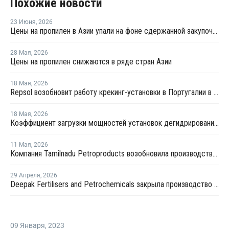
Похожие новости
23 Июня
,
2026
Цены на пропилен в Азии упали на фоне сдержанной закупочной активности
28 Мая
,
2026
Цены на пропилен снижаются в ряде стран Азии
18 Мая
,
2026
Repsol возобновит работу крекинг-установки в Португалии в июне
18 Мая
,
2026
Коэффициент загрузки мощностей установок дегидрированию пропана в Китае в мае снизится примерно до 50%
11 Мая
,
2026
Компания Tamilnadu Petroproducts возобновила производство окиси пропилена
29 Апреля
,
2026
Deepak Fertilisers and Petrochemicals закрыла производство изопропилового спирта из-за перебоев в поставках пропилена
09 Января
,
2023