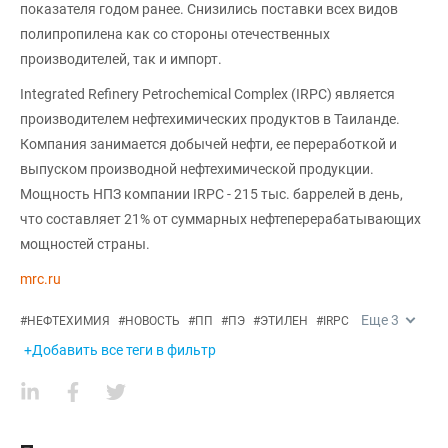
показателя годом ранее. Снизились поставки всех видов
полипропилена как со стороны отечественных
производителей, так и импорт.
Integrated Refinery Petrochemical Complex (IRPC) является
производителем нефтехимических продуктов в Таиланде.
Компания занимается добычей нефти, ее переработкой и
выпуском производной нефтехимической продукции.
Мощность НПЗ компании IRPC - 215 тыс. баррелей в день,
что составляет 21% от суммарных нефтеперерабатывающих
мощностей страны.
mrc.ru
Еще
3
#
НЕФТЕХИМИЯ
#
НОВОСТЬ
#
ПП
#
ПЭ
#
ЭТИЛЕН
#
IRPC
+Добавить все теги в фильтр