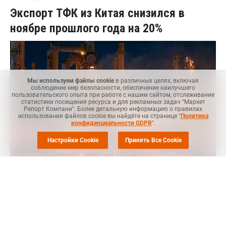
Экспорт ТФК из Китая снизился в
ноябре прошлого года на 20%
Мы используем файлы cookie
в различных целях, включая
соблюдение мер безопасности, обеспечение наилучшего
пользовательского опыта при работе с нашим сайтом, отслеживание
статистики посещения ресурса и для рекламных задач “Маркет
Репорт Компани”. Более детальную информацию о правилах
использования файлов cookie вы найдёте на странице "
Политика
конфиденциальности GDPR
".
Настройки Cookie
Принять Все Cookie
MRC
-- Экспортные поставки очищенной терефталевой
кислоты (ТФК) из Китая на другие мировые рынки снизились
в ноябре прошлого года на 20% по сравнению с тем же
месяцем годом ранее, сообщил
ICIS
.