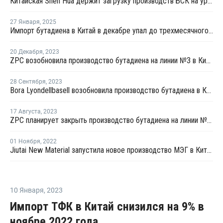
Китайская Shen Hua держит загрузку производств БСК на уровне 80%
27 Января
,
2025
Импорт бутадиена в Китай в декабре упал до трехмесячного минимума
20 Декабря
,
2023
ZPC возобновила производство бутадиена на линии №3 в Китае
28 Сентября
,
2023
Bora Lyondellbasell возобновила производство бутадиена в Китае после ремонта
17 Августа
,
2023
ZPC планирует закрыть производство бутадиена на линии №3 в Китае
01 Ноября
,
2022
Jiutai New Material запустила новое производство МЭГ в Китае
10 Января
,
2023
Импорт ТФК в Китай снизился на 9% в
ноябре 2022 года