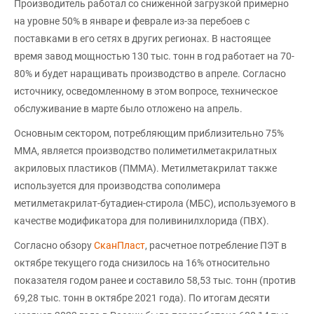
Производитель работал со сниженной загрузкой примерно
на уровне 50% в январе и феврале из-за перебоев с
поставками в его сетях в других регионах. В настоящее
время завод мощностью 130 тыс. тонн в год работает на 70-
80% и будет наращивать производство в апреле. Согласно
источнику, осведомленному в этом вопросе, техническое
обслуживание в марте было отложено на апрель.
Основным сектором, потребляющим приблизительно 75%
ММА, является производство полиметилметакрилатных
акриловых пластиков (ПММА). Метилметакрилат также
используется для производства сополимера
метилметакрилат-бутадиен-стирола (МБС), используемого в
качестве модификатора для поливинилхлорида (ПВХ).
Согласно обзору
СканПласт
, расчетное потребление ПЭТ в
октябре текущего года снизилось на 16% относительно
показателя годом ранее и составило 58,53 тыс. тонн (против
69,28 тыс. тонн в октябре 2021 года). По итогам десяти