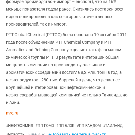
формуле производство + импорт – экспорт), что на 16%
меньше показателя годом ранее. Снизились поставки всех
видов полипропилена как со стороны отечественных
производителей, так и импорт.
PTT Global Chemical (PTTGC) была основана 19 октября 2011
года после объединения PTT Chemical Company и PTT
Aromatics and Refining Company с целью стать флагманом
химической группы PTT. В результате интеграции общая
мощность компании по производству олефинов и
ароматических соединений достигла 8,2 млн. тонн в год, а
нефтепродуктов - 280 тыс. баррелей в день, что делает ее
крупнейшей интегрированной нефтехимической и
нефтеперерабатывающей компанией не только Таиланда, но
и Азии.
mrc.ru
#
НЕФТЕХИМИЯ
#
ПП-ГОМО
#
ПП-БЛОК
#
ПП-РАНДОМ
#
ТАИЛАНД
Еще
8
+Добавить все теги в фильтр
#
НОВОСТЬ