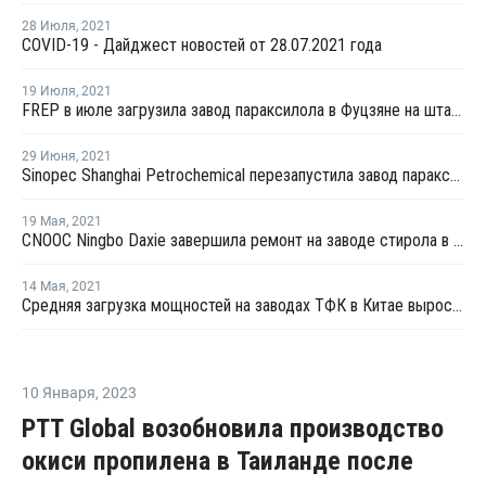
28 Июля
,
2021
COVID-19 - Дайджест новостей от 28.07.2021 года
19 Июля
,
2021
FREP в июле загрузила завод параксилола в Фуцзяне на штатном уровне
29 Июня
,
2021
Sinopec Shanghai Petrochemical перезапустила завод параксилола № 1 после планового ремонта
19 Мая
,
2021
CNOOC Ningbo Daxie завершила ремонт на заводе стирола в Нинбо
14 Мая
,
2021
Средняя загрузка мощностей на заводах ТФК в Китае выросла в начале мая на 3%
10 Января
,
2023
PTT Global возобновила производство
окиси пропилена в Таиланде после