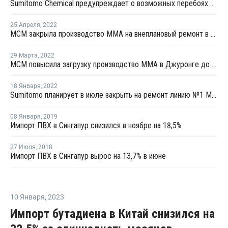
Sumitomo Chemical предупреждает о возможных перебоях в поставках метилметакрилата из Сингапура
25 Апреля
,
2022
MCM закрыла производство ММА на внеплановый ремонт в Сингапуре
29 Марта
,
2022
MCM повысила загрузку производство ММА в Джуронге до 70-80%
18 Января
,
2022
Sumitomo планирует в июле закрыть на ремонт линию №1 ММА в Сингапуре
08 Января
,
2019
Импорт ПВХ в Сингапур снизился в ноябре на 18,5%
27 Июля
,
2018
Импорт ПВХ в Сингапур вырос на 13,7% в июне
10 Января
,
2023
Импорт бутадиена в Китай снизился на