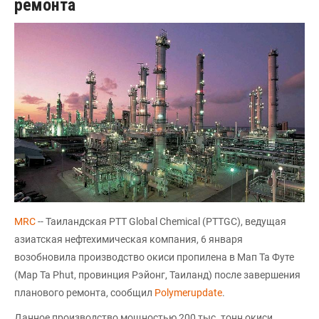
ремонта
MRC
-- Таиландская PTT Global Chemical (PTTGC), ведущая
азиатская нефтехимическая компания, 6 января
возобновила производство окиси пропилена в Мап Та Футе
(Map Ta Phut, провинция Рэйонг, Таиланд) после завершения
планового ремонта, сообщил
Polymerupdate
.
Данное производство мощностью 200 тыс. тонн окиси