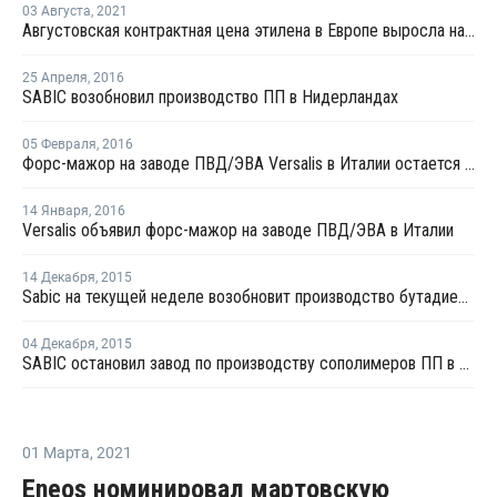
03 Августа
,
2021
Августовская контрактная цена этилена в Европе выросла на EUR53 за тонну
25 Апреля
,
2016
SABIC возобновил производство ПП в Нидерландах
05 Февраля
,
2016
Форс-мажор на заводе ПВД/ЭВА Versalis в Италии остается в силе
14 Января
,
2016
Versalis объявил форс-мажор на заводе ПВД/ЭВА в Италии
14 Декабря
,
2015
Sabic на текущей неделе возобновит производство бутадиена в Великобритании
04 Декабря
,
2015
SABIC остановил завод по производству сополимеров ПП в Нидерландах
01 Марта
,
2021
Eneos номинировал мартовскую