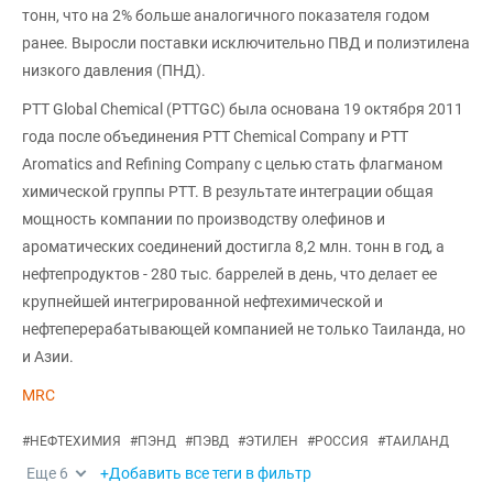
тонн, что на 2% больше аналогичного показателя годом
ранее. Выросли поставки исключительно ПВД и полиэтилена
низкого давления (ПНД).
PTT Global Chemical (PTTGC) была основана 19 октября 2011
года после объединения PTT Chemical Company и PTT
Aromatics and Refining Company с целью стать флагманом
химической группы PTT. В результате интеграции общая
мощность компании по производству олефинов и
ароматических соединений достигла 8,2 млн. тонн в год, а
нефтепродуктов - 280 тыс. баррелей в день, что делает ее
крупнейшей интегрированной нефтехимической и
нефтеперерабатывающей компанией не только Таиланда, но
и Азии.
MRC
#
НЕФТЕХИМИЯ
#
ПЭНД
#
ПЭВД
#
ЭТИЛЕН
#
РОССИЯ
#
ТАИЛАНД
Еще
6
+Добавить все теги в фильтр