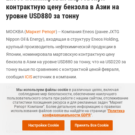
контрактную цену бензола в Азии на
уровне USD880 за тонну
МОСКВА (
Маркет Репорт
) -- Компания Eneos (ранее JXTG
Nippon Oil & Energy), входящая в структуру Eneos Holding,
крупный производитель нефтехимической продукции в
Японии, номинировала мартовскую контрактную цену
бензола в Азии на уровне USD880 за тонну, что на USD220 за
тонну выше по сравнению с контрактной ценой февраля,
сообщил
ICIS
источник в компании.
Цена была номинирована на условиях поставки CFR Азия.
Мы используем файлы cookie
в различных целях, включая
соблюдение мер безопасности, обеспечение наилучшего
Февральская же контрактная цена бензола в Азии была
пользовательского опыта при работе с нашим сайтом, отслеживание
статистики посещения ресурса и для рекламных задач “Маркет
установлена
на уровне USD660 за тонну, что на USD25 за
Репорт Компани”. Более детальную информацию о правилах
использования файлов cookie вы найдёте на странице "
Политика
тонну выше по сравнению с контрактной ценой января.
конфиденциальности GDPR
".
Бензол является сырьем для производства стирола,
Настройки Cookie
Принять Все Cookie
который, в свою очередь, служит основным сырьевым