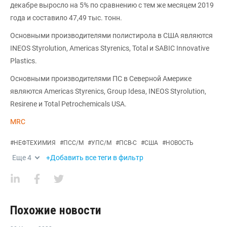
декабре выросло на 5% по сравнению с тем же месяцем 2019
года и составило 47,49 тыс. тонн.
Основными производителями полистирола в США являются
INEOS Styrolution, Americas Styrenics, Total и SABIC Innovative
Plastics.
Основными производителями ПС в Северной Америке
являются Americas Styrenics, Group Idesa, INEOS Styrolution,
Resirene и Total Petrochemicals USA.
MRC
#
НЕФТЕХИМИЯ
#
ПСС/М
#
УПС/М
#
ПСВ-С
#
США
#
НОВОСТЬ
Еще
4
+Добавить все теги в фильтр
Похожие новости