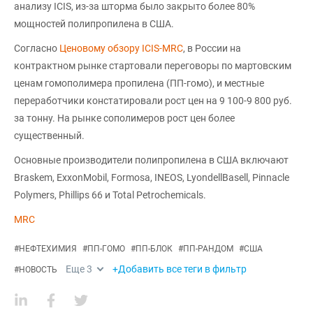
анализу ICIS, из-за шторма было закрыто более 80%
мощностей полипропилена в США.
Согласно
Ценовому обзору ICIS-MRC
, в России на
контрактном рынке стартовали переговоры по мартовским
ценам гомополимера пропилена (ПП-гомо), и местные
переработчики констатировали рост цен на 9 100-9 800 руб.
за тонну. На рынке сополимеров рост цен более
существенный.
Основные производители полипропилена в США включают
Braskem, ExxonMobil, Formosa, INEOS, LyondellBasell, Pinnacle
Polymers, Phillips 66 и Total Petrochemicals.
MRC
#
НЕФТЕХИМИЯ
#
ПП-ГОМО
#
ПП-БЛОК
#
ПП-РАНДОМ
#
США
Еще
3
+Добавить все теги в фильтр
#
НОВОСТЬ