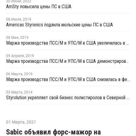
30 Июня
,
2022
AmSty повысила цены ПС в США
08 Июля
,
2019
Americas Styrenics подянла июльские цены ПС в США
08 Мая
,
2019
Маржа производства ПСC/М и УПС/М в США увеличилась в апреле
09 Апреля
,
2019
Маржа производства ПСC/М и УПС/М в США демонстрировала разнонаправленный тренд в марте
06 Марта
,
2019
Маржа производства ПСC/М и УПС/М в США снизилась в феврале
03 Марта
,
2014
Styrolution укрепляет свой бизнес полистиролов в Северной Америке
01 Марта
,
2021
Sabic объявил форс-мажор на