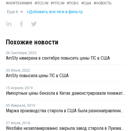
#
НЕФТЕХИМИЯ
#
ПСС/М
#
УПС/М
#
ПСВ-С
#
США
#
НОВОСТЬ
Еще
6
+Добавить все теги в фильтр
Похожие новости
06 Сентября
,
2023
AmSty намерена в сентябре повысить цены ПС в США
30 Июня
,
2022
AmSty повысила цены ПС в США
15 Апреля
,
2019
Импортные цены бензола в Китае демонстрировали понижательный тренд на прошлой неделе
05 Февраля
,
2019
Маржа производства стирола в США была разнонаправленной в январе
27 Июля
,
2018
Westlake незапланированно закрыла завод стирола в Луизиане