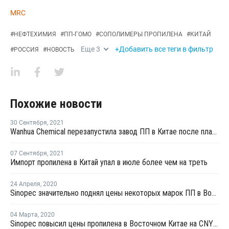
MRC
#
НЕФТЕХИМИЯ
#
ПП-ГОМО
#
СОПОЛИМЕРЫ ПРОПИЛЕНА
#
КИТАЙ
Еще
3
+Добавить все теги в фильтр
#
РОССИЯ
#
НОВОСТЬ
Похожие новости
30 Сентября
,
2021
Wanhua Chemical перезапустила завод ПП в Китае после плановой профилактики
07 Сентября
,
2021
Импорт пропилена в Китай упал в июле более чем на треть
24 Апреля
,
2020
Sinopec значительно поднял цены некоторых марок ПП в Восточном Китае
04 Марта
,
2020
Sinopec повысил цены пропилена в Восточном Китае на CNY100 за тонну