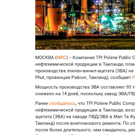
МОСКВА (
MRC
) -- Компания TPI Polene Publi
нефтехимической продукции в Таиланде, плани
производства этилен-винил-ацетата (ЭВА) на
Phut, провинция Рэйонг, Таиланд), сообщает
P
Мощность производства ЭВА составляет 93 ты
снижено на 14 дней, поскольку завод ЭВА/П
Ранее
сообщалось
, что TPI Polene Public Co
нефтехимической продукции в Таиланде, воз
ацетата (ЭВА) на заводе ПВД/ЭВА в Мап Та Фу
Таиланд) после внепланового ремонта. По сл
после более длительного, чем ожидалось, р