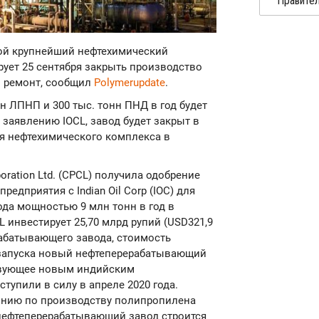
торой крупнейший нефтехимический
рует 25 сентября закрыть производство
й ремонт, сообщил
Polymerupdate
.
 ЛПНП и 300 тыс. тонн ПНД в год будет
заявлению IOCL, завод будет закрыт в
я нефтехимического комплекса в
poration Ltd. (CPCL) получила одобрение
едприятия с Indian Oil Corp (IOC) для
да мощностью 9 млн тонн в год в
 инвестирует 25,70 млрд рупий (USD321,9
рабатывающего завода, стоимость
е запуска новый нефтеперерабатывающий
ствующее новым индийским
тупили в силу в апреле 2020 года.
линию по производству полипропилена
 нефтеперерабатывающий завод строится