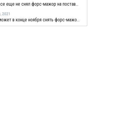
Versalis все еще не снял форс-мажор на поставки ПСС/М с завода в Мантуе
я
,
2021
Versalis может в конце ноября снять форс-мажор на поставки ПСС/М с завода в Мантуе