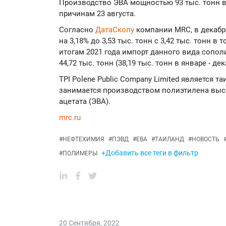
Производство ЭВА мощностью 93 тыс. тонн в
причинам 23 августа.
Согласно
ДатаСкопу
компании MRC, в декабр
на 3,18% до 3,53 тыс. тонн с 3,42 тыс. тонн в
итогам 2021 года импорт данного вида сополи
44,72 тыс. тонн (38,19 тыс. тонн в январе - дек
TPI Polene Public Company Limited является т
занимается производством полиэтилена высо
ацетата (ЭВА).
mrc.ru
#
НЕФТЕХИМИЯ
#
ПЭВД
#
ЕВА
#
ТАИЛАНД
#
НОВОСТЬ
+Добавить все теги в фильтр
#
ПОЛИМЕРЫ
20 Сентября
,
2022