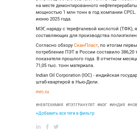
на месте демонтированного нефтеперерабаты
мощностью 1 млн тонн в год компании CPCL. 
июню 2025 года.
МЭГ, наряду с терефталевой кислотой (ТФК),
составляющих для производства полиэтилент
Согласно обзору
СканПласт
, по итогам перв
потребление ПЭТ в России составило 386,20 
показателя прошлого года. В отчетном меся
71,05 тыс. тонн материала.
Indian Oil Corporation (IOC) - индийская госу
штаб-квартирой в Нью-Дели.
mrc.ru
#
НЕФТЕХИМИЯ
#
ПЭТ-ГРАНУЛЯТ
#
МЭГ
#
ИНДИЯ
#
НОВ
+Добавить все теги в фильтр