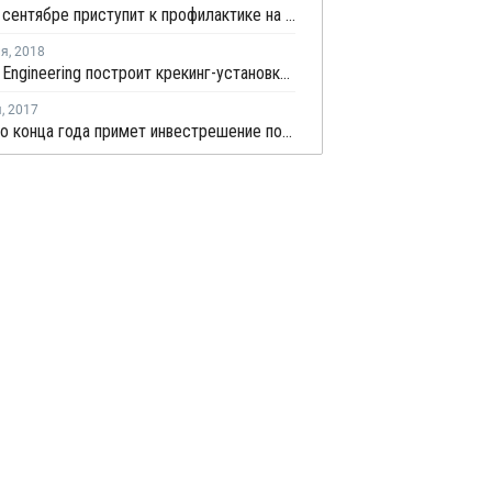
PTTGC в сентябре приступит к профилактике на крекинг-установке № 1 в Таиланде
ля
,
2018
Samsung Engineering построит крекинг-установку для PTTGC в Таиланде
я
,
2017
PTTGC до конца года примет инвестрешение по строительству крекинг-установки в Таиланде