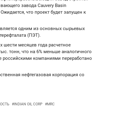
вающего завода Cauvery Basin
Ожидается, что проект будет запущен к
 является одним из основных сырьевых
ерефталата (ПЭТ).
ых шести месяцев года расчетное
тыс. тонн, что на 6% меньше аналогичного
це российскими компаниями переработано
дарственная нефтегазовая корпорация со
ОСТЬ
#
INDIAN OIL CORP
#
MRC