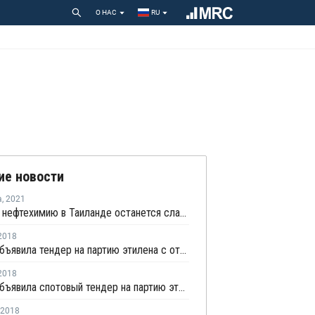
О НАС
RU
ие новости
а
,
2021
Спрос на нефтехимию в Таиланде останется слабым из-за вспышки коронавируса
2018
PTTGC объявила тендер на партию этилена с отгрузкой во второй половине июля
2018
PTTGC объявила спотовый тендер на партию этилена с отгрузкой в конце июня - начале июля
2018