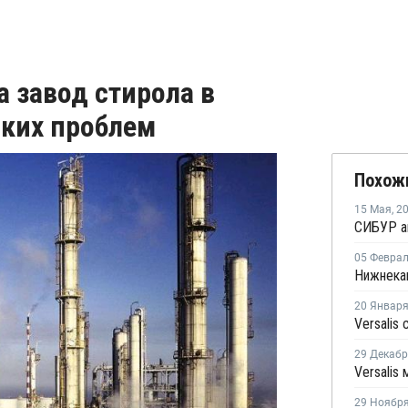
ла завод стирола в
ских проблем
Похож
15 Мая
,
2
05 Февра
20 Январ
29 Декаб
29 Ноябр