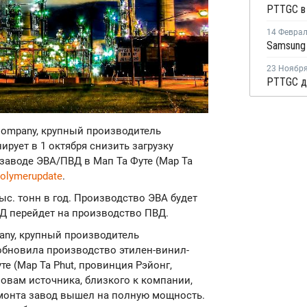
14 Февра
23 Ноябр
c Company, крупный производитель
рует в 1 октября снизить загрузку
 заводе ЭВА/ПВД в Мап Та Футе (Map Ta
olymerupdate
.
с. тонн в год. Производство ЭВА будет
ВД перейдет на производство ПВД.
mpany, крупный производитель
обновила производство этилен-винил-
те (Map Ta Phut, провинция Рэйонг,
овам источника, близкого к компании,
емонта завод вышел на полную мощность.