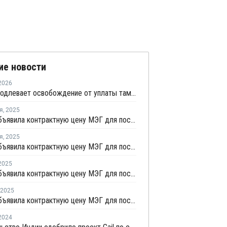
ие новости
2026
Индия продлевает освобождение от уплаты таможенных пошлин на импорт нефтехимии на фоне конфликта на Ближнем Востоке
я
,
2025
Equate объявила контрактную цену МЭГ для поставок в ноябре
я
,
2025
Equate объявила контрактную цену МЭГ для поставок в октябре
2025
Equate объявила контрактную цену МЭГ для поставок в августе
2025
Equate объявила контрактную цену МЭГ для поставок в марте
2024