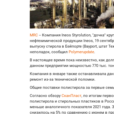
MRC
-- Компания Ineos Styrolution, "дочка" к
нефтехимической продукции Ineos, 19 сентяб
выпуску стирола в Бэйпорте (Bayport, штат Те
неполадок, сообщил
Polymerupdate
.
В настоящее время пока неизвестно, как дол
данном предприятии мощностью 770 тыс. тонн
Компания в январе также останавливала да
ремонт из-за технической поломки.
Общие поставки полистирола за первые семь
Согласно обзору
СканПласт
, по итогам перв
полистирола и стирольных пластиков в России
меньше аналогичного показателя 2021 года. 
снизилось на 5% по сравнению с июнем в про