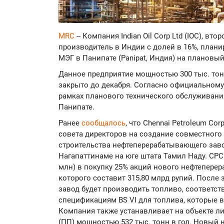
MRC
-- Компания Indian Oil Corp Ltd (IOC), в
производитель в Индии с долей в 16%, плани
МЭГ в Панипате (Panipat, Индия) на плановы
Данное предприятие мощностью 300 тыс. тонн
закрыто до декабря. Согласно официальному 
рамках планового технического обслуживани
Панипате.
Ранее
сообщалось
, что Chennai Petroleum Cor
совета директоров на создание совместного пр
строительства нефтеперерабатывающего заво
Нагапаттинаме на юге штата Тамил Наду. CPCL
млн) в покупку 25% акций нового нефтепере
которого составит 315,80 млрд рупий. Посл
завод будет производить топливо, соответ
спецификациям BS VI для топлива, которые вс
Компания также устанавливает на объекте 
(ПП) мощностью 532 тыс. тонн в год. Новый