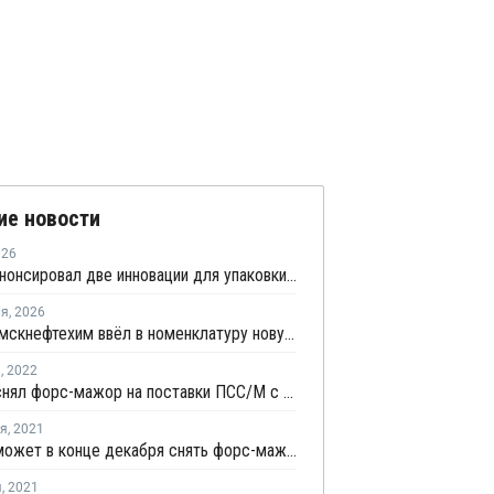
ие новости
026
СИБУР анонсировал две инновации для упаковки и производства бытовой техники
ля
,
2026
Нижнекамскнефтехим ввёл в номенклатуру новую марку полистирола
я
,
2022
Versalis снял форс-мажор на поставки ПСС/М с завода в Мантуе
ря
,
2021
Versalis может в конце декабря снять форс-мажор на поставки ПСС/М с завода в Мантуе
я
,
2021