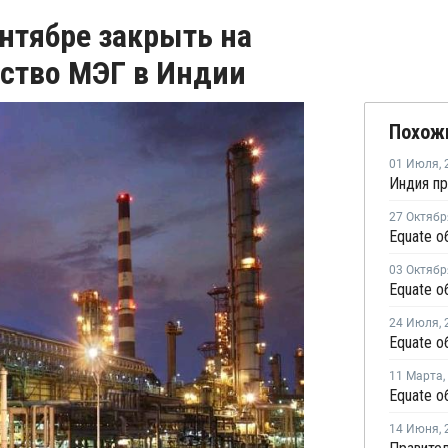
сентябре закрыть на
ство МЭГ в Индии
Похож
01 Июля
,
27 Октябр
03 Октябр
24 Июля
,
11 Марта
,
14 Июня
,