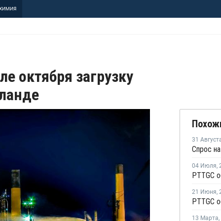
ХИМИЯ
але октября загрузку
иланде
Похож
31 Август
04 Июля
,
21 Июня
,
13 Марта
,