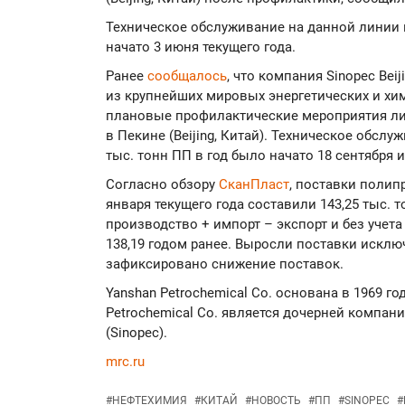
Техническое обслуживание на данной линии 
начато 3 июня текущего года.
Ранее
сообщалось
, что компания Sinopec Beij
из крупнейших мировых энергетических и хим
плановые профилактические мероприятия л
в Пекине (Beijing, Китай). Техническое обс
тыс. тонн ПП в год было начато 18 сентября 
Согласно обзору
СканПласт
, поставки полип
января текущего года составили 143,25 тыс. 
производство + импорт – экспорт и без учета
138,19 годом ранее. Выросли поставки исклю
зафиксировано снижение поставок.
Yanshan Petrochemical Co. основана в 1969 го
Petrochemical Co. является дочерней компание
(Sinopec).
mrc.ru
#
НЕФТЕХИМИЯ
#
КИТАЙ
#
НОВОСТЬ
#
ПП
#
SINOPEC
#