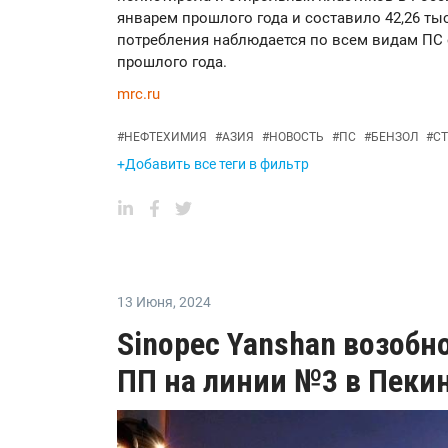
январем прошлого года и составило 42,26 ты
потребления наблюдается по всем видам ПС 
прошлого года.
mrc.ru
#
НЕФТЕХИМИЯ
#
АЗИЯ
#
НОВОСТЬ
#
ПС
#
БЕНЗОЛ
#
С
+Добавить все теги в фильтр
13 Июня
,
2024
Sinopec Yanshan возобн
ПП на линии №3 в Пеки