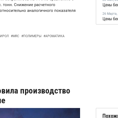
с. тонн. Снижение расчетного
Цены бе
относительно аналогичного показателя
26 Марта
,
ТИРОЛ
#
MRC
#
ПОЛИМЕРЫ
#
АРОМАТИКА
овила производство
не
Похож