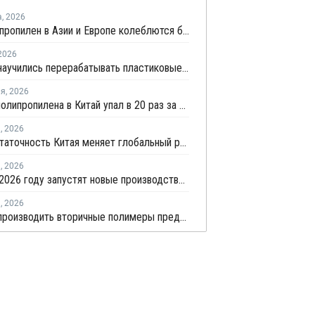
а
,
2026
Цены на пропилен в Азии и Европе колеблются близ уровня в USD1000
2026
В Китае научились перерабатывать пластиковые отходы в реактивное топливо с эффективностью 82%
ля
,
2026
Импорт полипропилена в Китай упал в 20 раз за пять лет
я
,
2026
Самодостаточность Китая меняет глобальный рынок полипропилена
я
,
2026
В КНР в 2026 году запустят новые производства ПП совокупной мощностью 4,9 млн тонн
я
,
2026
В Китае производить вторичные полимеры предложили по принципу конструкторов LEGO