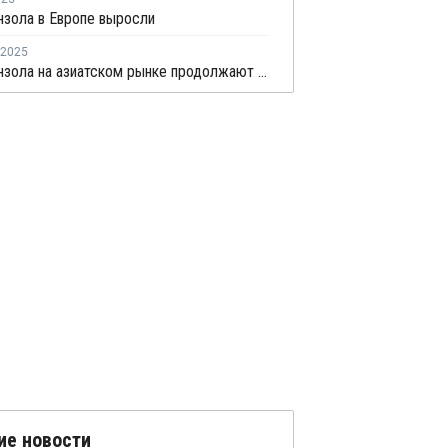
нзола в Европе выросли
2025
Цены бензола на азиатском рынке продолжают снижаться
ие новости