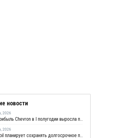
ие новости
а
,
2026
Чистая прибыль Chevron в I полугодии выросла почти в 2,4 раза
а
,
2026
ExxonMobil планирует сохранять долгосрочное присутствие в Казахстане