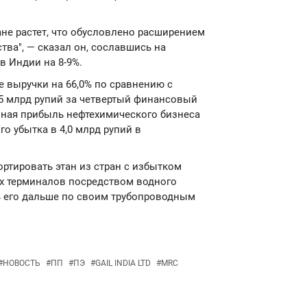
не растет, что обусловлено расширением
ва", — сказал он, сославшись на
в Индии на 8-9%.
е выручки на 66,0% по сравнению с
5 млрд рупий за четвертый финансовый
нная прибыль нефтехимического бизнеса
о убытка в 4,0 млрд рупий в
ортировать этан из стран с избытком
ых терминалов посредством водного
ь его дальше по своим трубопроводным
#
НОВОСТЬ
#
ПП
#
ПЭ
#
GAIL INDIA LTD
#
MRC