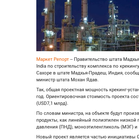
Маркет Репорт
-- Правительство штата Мадхь
India по строительству комплекса по крекинг
Сахоре в штате Мадхья-Прадеш, Индия, сооб
министр штата Мохан Ядав.
Так, общая проектная мощность крекинг-устан
год. Ориентировочная стоимость проекта сос
(USD7,1 млрд).
По словам министра, на объекте будут произ
продукты, как линейный полиэтилен низкой 
давления (ПНД), моноэтиленгликоль (МЭГ) и
Новый проект является частью инициативы 