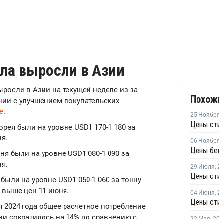
ла выросли в Азии
ыросли в Азии на текущей неделе из-за
Похож
нии с улучшением покупательских
e
.
25 Ноябр
Цены сти
орея были на уровне USD1 170-1 180 за
ня.
06 Ноябр
ня были на уровне USD1 080-1 090 за
ня.
29 Июля
,
были на уровне USD1 050-1 060 за тонну
у выше цен 11 июня.
04 Июня
,
Цены сти
ря 2024 года общее расчетное потребление
ии сократилось на 14% по сравнению с
22 Мая
,
2