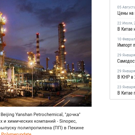
05 Август
22 Июля
,
10 Февра
29 Январ
29 Январ
23 Январ
Beijing Yanshan Petrochemical, "дочка"
 и химических компаний - Sinopec,
выпуску полипропилена (ПП) в Пекине
л
Polymerupdate
.