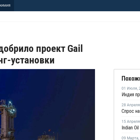
ХИМИЯ
обрило проект Gail
нг-установки
Похож
01 Июля
,
28 Апреля
15 Апреля
09 Марта
,