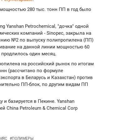
мощностью 280 тыс. тонн ПП в год было
ing Yanshan Petrochemical, "дочка" одной
ических компаний - Sinopec, закрыла на
инию №2 по выпуску полипропилена (ПП)
луживание на данной линии мощностью 60
и продлилось один месяц.
ропилена на российский рынок по итогам
тонн (рассчитано по формуле
 экспорта в Беларусь и Казахстан) против
чительно ПП-блок, по другим видам ПП
ду и базируется в Пекине. Yanshan
й China Petroleum & Chemical Corp
MRC
#
ПОЛИМЕРЫ