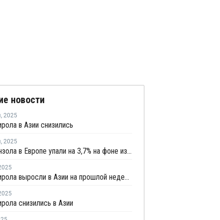
ие новости
я
,
2025
рола в Азии снизились
я
,
2025
Цены бензола в Европе упали на 3,7% на фоне избыточного предложения и слабого спроса
2025
Цены стирола выросли в Азии на прошлой неделе
2025
рола снизились в Азии
025