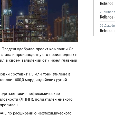
20 Январ
06 Декаб
я-Прадеш одобрило проект компании Gail
у этана и производству его производных в
щил в своем заявлении от 7 июня главный
овки составит 1,5 млн тонн этилена в
тавляет 600,0 млрд индийских рупий
водиться такие нефтехимические
плотности (ЛПНП), полиэтилен низкого
 пропилен.
GAIL по расширению нефтехимического