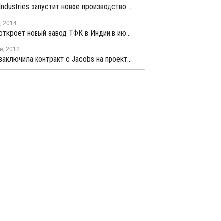
Reliance Industries запустит новое производство МЭГ в первом квартале 2017 года
я
,
2014
Reliance откроет новый завод ТФК в Индии в июне-июле 2014 года
ря
,
2012
Reliance заключила контракт с Jacobs на проектные работы завода по производству МЭГ в Индии