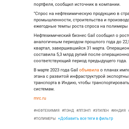
портфеля, сообщил источник в компании.
"Спрос на нефтехимическую продукцию в стра
промышленности, строительства и производст
ежегодные темпы роста спроса на полимеры 
Нефтехимический бизнес Gail сообщил о рост
аналогичным периодом прошлого года до 22,
квартал, завершившийся 31 марта. Операцио
составила 5,3 млрд рупий после операционног
соответствующий период предыдущего года.
В марте 2023 года Gail
объявила
о планах имп
этана с развитой инфраструктурой экспортн
транспорта в Индию, чтобы транспортироват
системам.
mrc.ru
#
НЕФТЕХИМИЯ
#
ПЭНД
#
ЛПЭНП
#
ЭТИЛЕН
#
ИНДИЯ
+Добавить все теги в фильтр
#
ПОЛИМЕРЫ