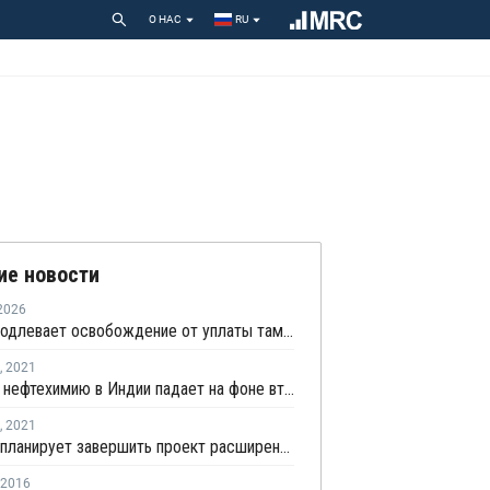
О НАС
RU
ие новости
2026
Индия продлевает освобождение от уплаты таможенных пошлин на импорт нефтехимии на фоне конфликта на Ближнем Востоке
,
2021
Спрос на нефтехимию в Индии падает на фоне второй волны COVID-19
,
2021
Indian Oil планирует завершить проект расширения НПЗ в Гуджарате к октябрю 2024 года
2016