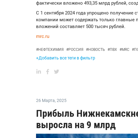
фактически вложено 493,35 млрд рублей, созд
С 1 сентября 2024 года упрощено получение с
компании может содержать только главные 
вложений составляет 500 тысяч рублей.
mrc.ru
#
НЕФТЕХИМИЯ
#
РОССИЯ
#
НОВОСТЬ
#
ПВХ
#
MRC
#
П
+Добавить все теги в фильтр
26 Марта
,
2025
Прибыль Нижнекамскне
выросла на 9 млрд