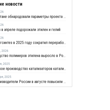
ие новости
026
В Татарстане обнародовали параметры проекта промпарка "Этилен-600"
026
 в апреле подорожали этилен и гелий
026
Казаньоргсинтез в 2025 году сократил переработку этана на 5%, сжиженного газа – на 24%
я
,
2026
Производство полимеров этилена выросло в России в ноябре
ря
,
2025
Российское производство катализаторов каталитического крекинга достигло 12 тыс. тонн в год
ря
,
2025
Промпроизводители России в августе повысили цены на товары на 1,1%