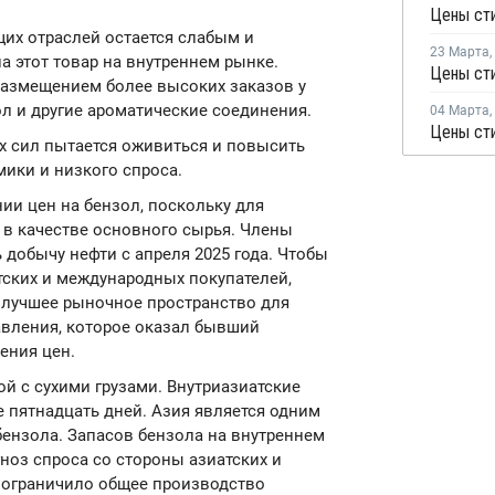
их отраслей остается слабым и
23 Марта
,
а этот товар на внутреннем рынке.
размещением более высоких заказов у
ол и другие ароматические соединения.
04 Марта
,
Цены сти
х сил пытается оживиться и повысить
ики и низкого спроса.
ии цен на бензол, поскольку для
 в качестве основного сырья. Члены
добычу нефти с апреля 2025 года. Чтобы
тских и международных покупателей,
т лучшее рыночное пространство для
авления, которое оказал бывший
ения цен.
й с сухими грузами. Внутриазиатские
 пятнадцать дней. Азия является одним
бензола. Запасов бензола на внутреннем
ноз спроса со стороны азиатских и
 ограничило общее производство