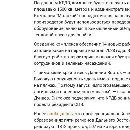
По данным КРДВ, комплекс будет включать 
площадью 1500 кв. метров и административно
Компания "Молокай" сосредоточится на вып
производства будут использоваться передов
оборудование, включая промышленный 3D-при
тепловой пресс для спайки.
Создание комплекса обеспечит 14 новых рабо
запланирован на первый квартал 2028 года. 
благоустройство территории, включая обустр
сотрудников и зеленых насаждений.
"Приморский край и весь Дальний Восток — 
Высокую популярность здесь имеют водные в
на пляжах. Поэтому запуск импортозамещаю
логичным и своевременным шагом", — сказа
Дунаев. Он также подчеркнул, что КРДВ зан
проекта резидента СПВ.
Ранее
сообщалось
, что преференциальный р
образованиях пяти регионов Дальнего Восто
реализуют 1813 проектов, 507 из которых вве