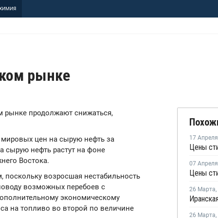
ХИМИЯ
ском рынке
ом рынке продолжают снижаться,
Похож
17 Апреля
мировых цен на сырую нефть за
Цены сти
а сырую нефть растут на фоне
него Востока.
07 Апреля
, поскольку возросшая нестабильность
поводу возможных перебоев с
26 Марта
,
 дополнительному экономическому
са на топливо во второй по величине
26 Марта
,