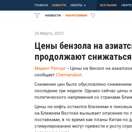
ГЛАВНАЯ
НОВОСТИ
ОБЗОРЫ
ВСЕ РЫНКИ
НЕФТЕ
#
НОВОСТИ
#
НЕФТЕХИМИЯ
26 Марта
,
2025
Цены бензола на азиат
продолжают снижаться
Маркет Репорт
-- Цены на бензол на азиатск
сообщает
Chemanalyst
.
Снижение цен было обусловлено снижением 
последние три недели. Однако сейчас цены н
политического напряжения со странами Ближ
Цены на нефть остаются близкими к пиковым
на Ближнем Востоке вызывает опасения по 
поставками, в то время как планы Китая по
стимулированию могут привести к росту спро