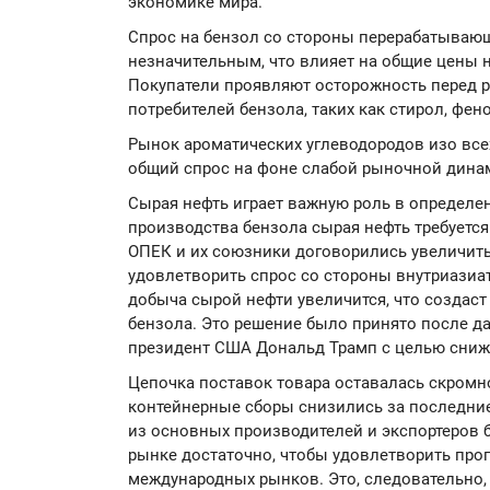
экономике мира.
Спрос на бензол со стороны перерабатывающ
незначительным, что влияет на общие цены н
Покупатели проявляют осторожность перед 
потребителей бензола, таких как стирол, фен
Рынок ароматических углеводородов изо все
общий спрос на фоне слабой рыночной динам
Сырая нефть играет важную роль в определен
производства бензола сырая нефть требуется
ОПЕК и их союзники договорились увеличить 
удовлетворить спрос со стороны внутриазиа
добыча сырой нефти увеличится, что создас
бензола. Это решение было принято после д
президент США Дональд Трамп с целью сниж
Цепочка поставок товара оставалась скромно
контейнерные сборы снизились за последние
из основных производителей и экспортеров 
рынке достаточно, чтобы удовлетворить прог
международных рынков. Это, следовательно,