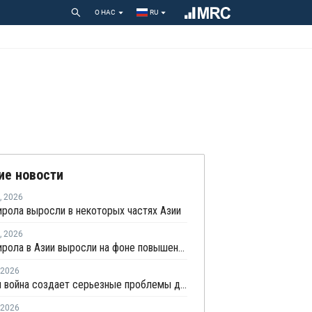
О НАС
RU
ие новости
,
2026
рола выросли в некоторых частях Азии
,
2026
Цены стирола в Азии выросли на фоне повышения цен на энергоносители и сырье
2026
Иранская война создает серьезные проблемы для рынков полимеров
2026