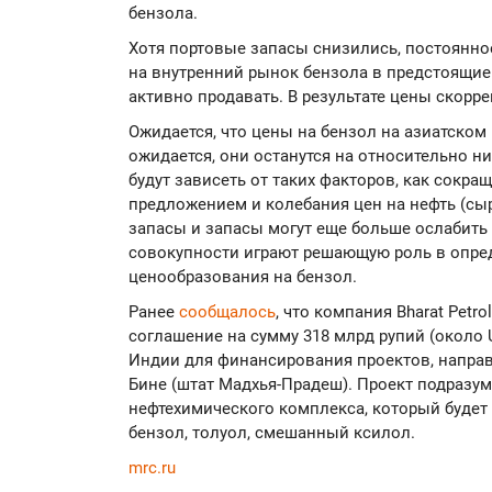
бензола.
Хотя портовые запасы снизились, постоянно
на внутренний рынок бензола в предстоящи
активно продавать. В результате цены скор
Ожидается, что цены на бензол на азиатском р
ожидается, они останутся на относительно 
будут зависеть от таких факторов, как сокр
предложением и колебания цен на нефть (сыр
запасы и запасы могут еще больше ослабить
совокупности играют решающую роль в опре
ценообразования на бензол.
Ранее
сообщалось
, что компания Bharat Petr
соглашение на сумму 318 млрд рупий (около 
Индии для финансирования проектов, напра
Бине (штат Мадхья-Прадеш). Проект подразум
нефтехимического комплекса, который будет
бензол, толуол, смешанный ксилол.
mrc.ru