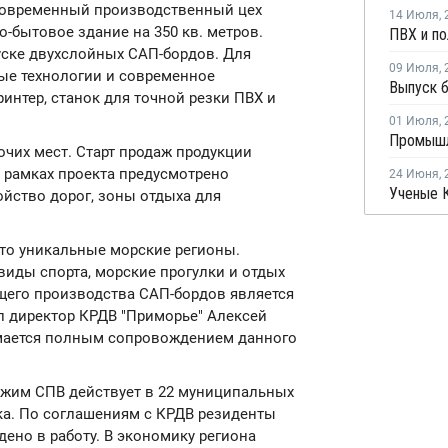
современный производственный цех
14 Июля
,
-бытовое здание на 350 кв. метров.
уске двухслойных САП-бордов. Для
09 Июля
,
ые технологии и современное
нтер, станок для точной резки ПВХ и
01 Июля
,
чих мест. Старт продаж продукции
В рамках проекта предусмотрено
24 Июня
,
ойство дорог, зоны отдыха для
это уникальные морские регионы.
иды спорта, морские прогулки и отдых
щего производства САП-бордов является
л директор КРДВ "Приморье" Алексей
имается полным сопровождением данного
ежим СПВ действует в 22 муниципальных
ка. По соглашениям с КРДВ резиденты
дено в работу. В экономику региона