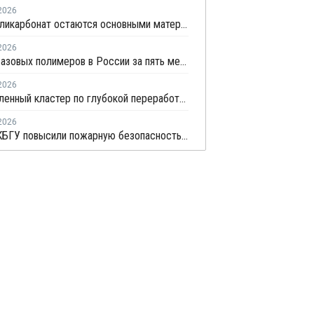
2026
ПВХ и поликарбонат остаются основными материалами для производства банковских карт
2026
Выпуск базовых полимеров в России за пять месяцев вырос на 3,8%
2026
Промышленный кластер по глубокой переработке полимеров намерены создать в Приангарье
2026
Ученые КБГУ повысили пожарную безопасность пластиковых стройматериалов