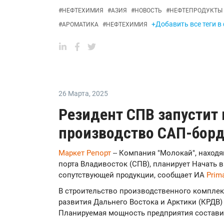
#
НЕФТЕХИМИЯ
#
АЗИЯ
#
НОВОСТЬ
#
НЕФТЕПРОДУКТЫ
+Добавить все теги в
#
АРОМАТИКА
#
НЕФТЕХИМИЯ
26 Марта
,
2025
Резидент СПВ запустит
производство САП-борд
Маркет Репорт
-- Компания "Молокай", наход
порта Владивосток (СПВ), планирует Начать 
сопутствующей продукции, сообщает ИА
Prim
В строительство производственного комплек
развития Дальнего Востока и Арктики (КРДВ)
Планируемая мощность предприятия составит