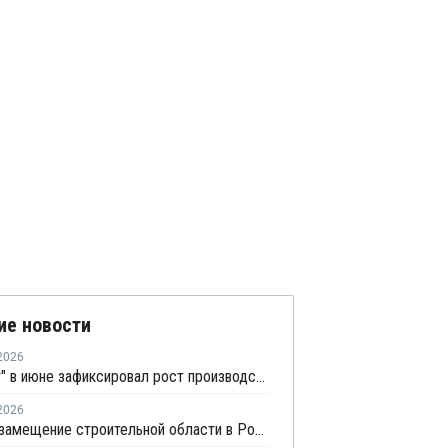
ие новости
2026
"Росстат" в июне зафиксировал рост производства в основных группах пластмасс
2026
Импортозамещение строительной области в России превышает 98%