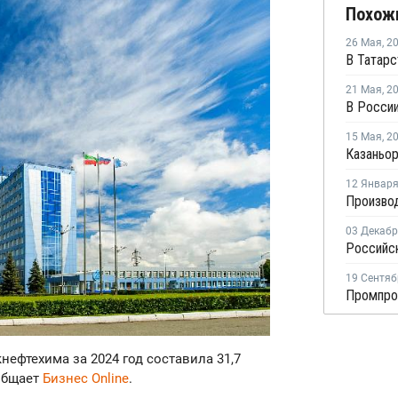
Похож
26 Мая
,
2
21 Мая
,
2
В России
15 Мая
,
2
12 Январ
03 Декаб
19 Сентяб
нефтехима за 2024 год составила 31,7
ообщает
Бизнес Online
.