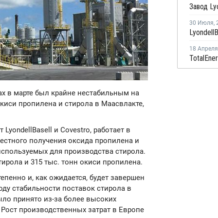
30 Июля
,
18 Апреля
ах в марте был крайне нестабильным на
киси пропилена и стирола в Маасвлакте,
yondellBasell и Covestro, работает в
местного получения оксида пропилена и
используемых для производства стирола.
тирола и 315 тыс. тонн окиси пропилена.
епенно и, как ожидается, будет завершен
воду стабильности поставок стирола в
было принято из-за более высоких
Рост производственных затрат в Европе