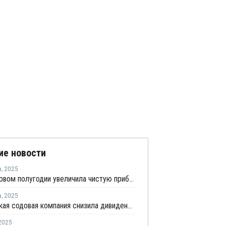
ие новости
а
,
2025
БСК в первом полугодии увеличила чистую прибыль на 2%
а
,
2025
Башкирская содовая компания снизила дивиденды за 2024 год на 39%
2025