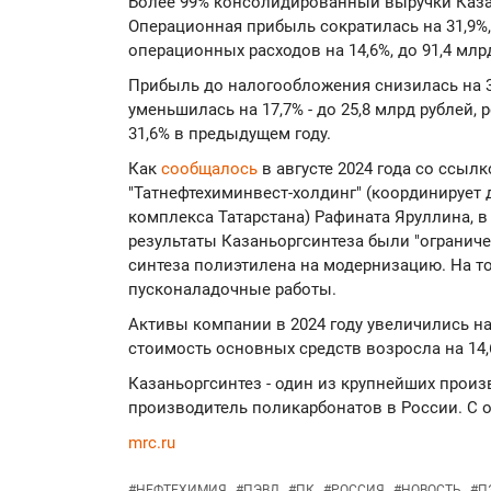
Более 99% консолидированный выручки Казан
Операционная прибыль сократилась на 31,9%, 
операционных расходов на 14,6%, до 91,4 млр
Прибыль до налогообложения снизилась на 34
уменьшилась на 17,7% - до 25,8 млрд рублей, 
31,6% в предыдущем году.
Как
сообщалось
в августе 2024 года со ссыл
"Татнефтехиминвест-холдинг" (координирует 
комплекса Татарстана) Рафината Яруллина, 
результаты Казаньоргсинтеза были "ограниче
синтеза полиэтилена на модернизацию. На т
пусконаладочные работы.
Активы компании в 2024 году увеличились на 
стоимость основных средств возросла на 14,6
Казаньоргсинтез - один из крупнейших прои
производитель поликарбонатов в России. С о
mrc.ru
#
НЕФТЕХИМИЯ
#
ПЭВД
#
ПК
#
РОССИЯ
#
НОВОСТЬ
#
П