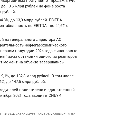
ьоргсинтеза поступает от продаж в РФ.
до 13,5 млрд рублей на фоне роста
д рублей.
,8%, до 13,9 млрд рублей. EBITDA
рентабельность по EBITDA - до 24,6% с
кой на генерального директора АО
деятельность нефтегазохимического
в первом полугодии 2024 года финансовые
ны" из-за остановки одного из реакторов
от момент на объекте завершались
9,1%, до 182,3 млрд рублей. В том числе
%, до 147,5 млрд рублей.
зводителей полиэтилена и единственный
ктября 2021 года входит в СИБУР.
Э
#
КАЗАНЬОРГСИНТЕЗ
#
СИБУР ХОЛДИНГ
#
MRC