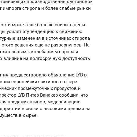
остаивающих производственных установок
т импорта стирола и более слабые рынки
ости может еще больше снизить цены.
ы усилят эту тенденцию к снижению.
турные изменения в источниках стирола
 этого решения еще не развернулось. На
твительным к колебаниям спроса и
о влияние на долгосрочную доступность
тия предшествовало объявление LYB в
воих европейских активов в сфере
ических промежуточных продуктов и
иректор LYB Питер Ванакер сообщил, что
чая продажу активов, модернизацию
едприятий в связи с высокими ценами на
муществ в сырье.