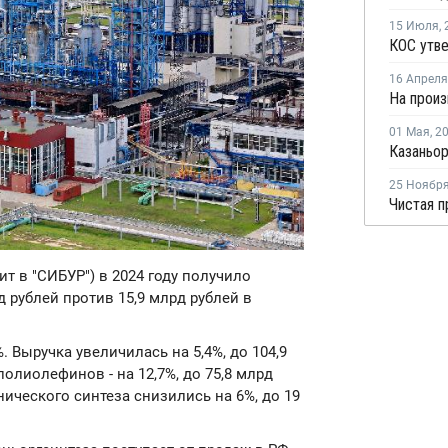
15 Июля
,
16 Апреля
01 Мая
,
2
25 Ноябр
ит в "СИБУР") в 2024 году получило
 рублей против 15,9 млрд рублей в
. Выручка увеличилась на 5,4%, до 104,9
олиолефинов - на 12,7%, до 75,8 млрд
ического синтеза снизились на 6%, до 19