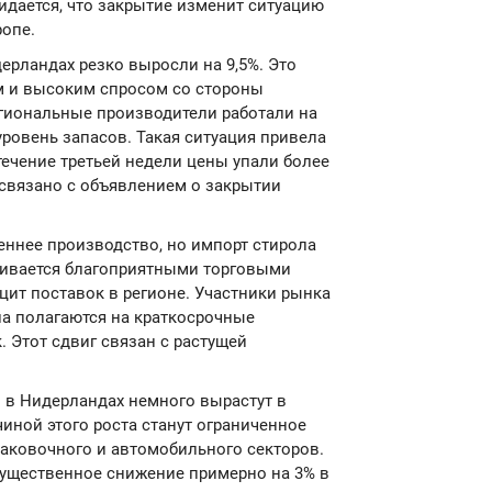
идается, что закрытие изменит ситуацию
ропе.
ерландах резко выросли на 9,5%. Это
м и высоким спросом со стороны
гиональные производители работали на
ровень запасов. Такая ситуация привела
течение третьей недели цены упали более
 связано с объявлением о закрытии
еннее производство, но импорт стирола
живается благоприятными торговыми
ит поставок в регионе. Участники рынка
ла полагаются на краткосрочные
 Этот сдвиг связан с растущей
л в Нидерландах немного вырастут в
чиной этого роста станут ограниченное
аковочного и автомобильного секторов.
 существенное снижение примерно на 3% в