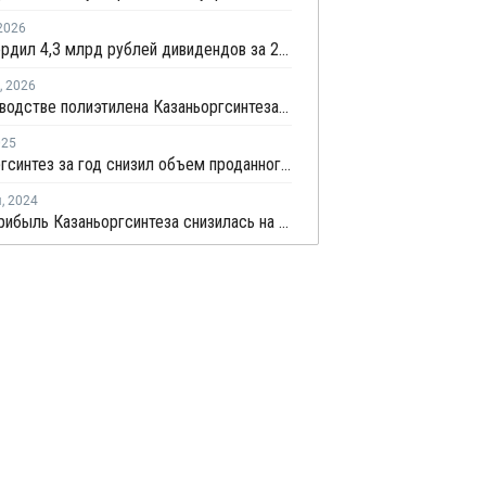
2026
КОС утвердил 4,3 млрд рублей дивидендов за 2025 год
,
2026
На производстве полиэтилена Казаньоргсинтеза начался плановый ремонт
025
Казаньоргсинтез за год снизил объем проданного поликарбоната на 16%
я
,
2024
Чистая прибыль Казаньоргсинтеза снизилась на 31% за девять месяцев