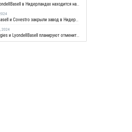
Завод LyondellBasell в Нидерландах находится на грани закрытия
2024
LyondellBasell и Covestro закрыли завод в Нидерландах
,
2024
TotalEnergies и LyondellBasell планируют отменить форс-мажор на поставку стирола и полиолефинов