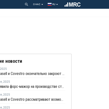
О НАС
RU
ие новости
2025
LyondellBasell и Covestro окончательно закроют производство стирола и окиси пропилена в Нидерландах
ля
,
2025
Shell объявила форс-мажор на производстве стирола и окиси пропилена в Нидерландах
ля
,
2025
LyondellBasell и Covestro рассматривают возможность реструктуризации совместного завода в Нидерландах
ля
,
2025