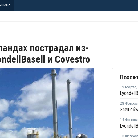
ХИМИЯ
ландах пострадал из-
ndellBasell и Covestro
Похож
19 Марта
,
28 Февра
14 Февра
13 Февра