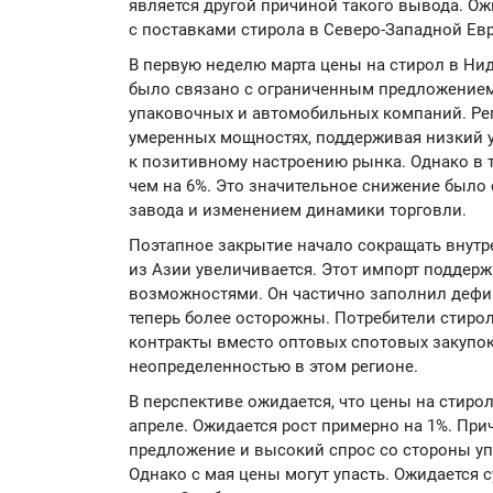
является другой причиной такого вывода. Ож
с поставками стирола в Северо-Западной Ев
В первую неделю марта цены на стирол в Нид
было связано с ограниченным предложение
упаковочных и автомобильных компаний. Ре
умеренных мощностях, поддерживая низкий у
к позитивному настроению рынка. Однако в 
чем на 6%. Это значительное снижение было
завода и изменением динамики торговли.
Поэтапное закрытие начало сокращать внутр
из Азии увеличивается. Этот импорт поддер
возможностями. Он частично заполнил дефиц
теперь более осторожны. Потребители стиро
контракты вместо оптовых спотовых закупок.
неопределенностью в этом регионе.
В перспективе ожидается, что цены на стиро
апреле. Ожидается рост примерно на 1%. При
предложение и высокий спрос со стороны уп
Однако с мая цены могут упасть. Ожидается