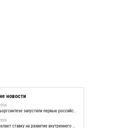
ие новости
2026
На Казаньоргсинтезе запустили первые российские закалочно-испарительные аппараты
2026
СИБУР делает ставку на развитие внутреннего рынка: как холдинг стимулирует спрос на полимеры в ритейле