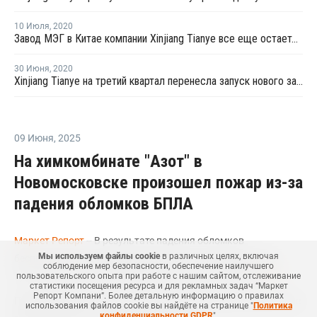
10 Июля
,
2020
Завод МЭГ в Китае компании Xinjiang Tianye все еще остается закрытым в июле
30 Июня
,
2020
Xinjiang Tianye на третий квартал перенесла запуск нового завода МЭГ в Китае
09 Июня
,
2025
На химкомбинате "Азот" в
Новомосковске произошел пожар из-за
падения обломков БПЛА
Маркет Репорт
-- В результате падения обломков
Мы используем файлы cookie
в различных целях, включая
беспилотника на химкомбинате "Азот" в Новомосковске
соблюдение мер безопасности, обеспечение наилучшего
Тульской области произошло возгорание, сообщает
РБК
.
пользовательского опыта при работе с нашим сайтом, отслеживание
статистики посещения ресурса и для рекламных задач “Маркет
Репорт Компани”. Более детальную информацию о правилах
Превышений допустимых уровней загрязняющих веществ не
использования файлов cookie вы найдёте на странице "
Политика
конфиденциальности GDPR
".