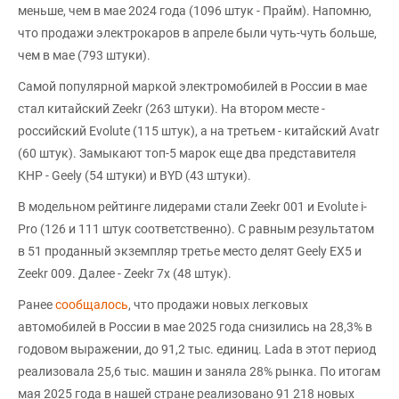
меньше, чем в мае 2024 года (1096 штук - Прайм). Напомню,
что продажи электрокаров в апреле были чуть-чуть больше,
чем в мае (793 штуки).
Самой популярной маркой электромобилей в России в мае
стал китайский Zeekr (263 штуки). На втором месте -
российский Evolute (115 штук), а на третьем - китайский Avatr
(60 штук). Замыкают топ-5 марок еще два представителя
КНР - Geely (54 штуки) и BYD (43 штуки).
В модельном рейтинге лидерами стали Zeekr 001 и Evolute i-
Pro (126 и 111 штук соответственно). С равным результатом
в 51 проданный экземпляр третье место делят Geely EX5 и
Zeekr 009. Далее - Zeekr 7x (48 штук).
Ранее
сообщалось
, что продажи новых легковых
автомобилей в России в мае 2025 года снизились на 28,3% в
годовом выражении, до 91,2 тыс. единиц. Lada в этот период
реализовала 25,6 тыс. машин и заняла 28% рынка. По итогам
мая 2025 года в нашей стране реализовано 91 218 новых