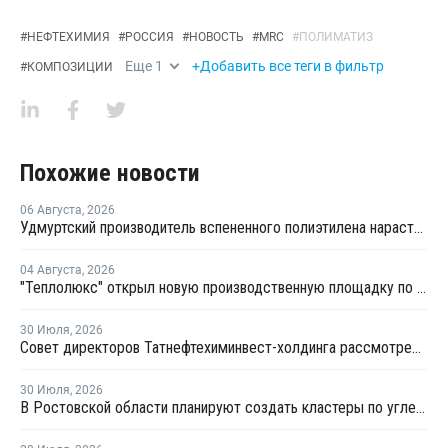
#
НЕФТЕХИМИЯ
#
РОССИЯ
#
НОВОСТЬ
#
MRC
#
ПОЛИМАТИЗ
Еще
1
+Добавить все теги в фильтр
#
КОМПОЗИЦИИ
Похожие новости
06 Августа
,
2026
Удмуртский производитель вспененного полиэтилена нарастит выпуск на 15%
04 Августа
,
2026
"Теплолюкс" открыл новую производственную площадку по выпуску инженерных систем
30 Июля
,
2026
Совет директоров Татнефтехиминвест-холдинга рассмотрел инновационные решения для разных сфер экономики
30 Июля
,
2026
В Ростовской области планируют создать кластеры по углехимии и переработке полимеров