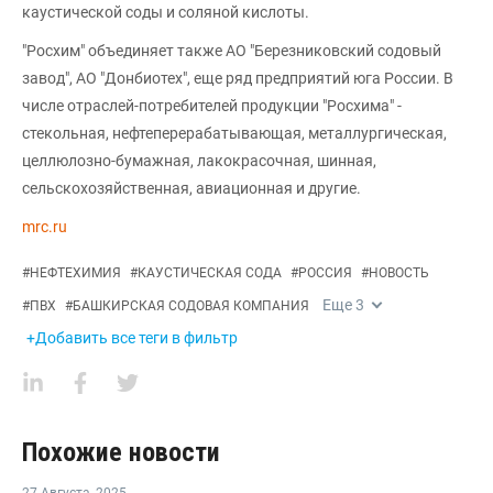
каустической соды и соляной кислоты.
"Росхим" объединяет также АО "Березниковский содовый
завод", АО "Донбиотех", еще ряд предприятий юга России. В
числе отраслей-потребителей продукции "Росхима" -
стекольная, нефтеперерабатывающая, металлургическая,
целлюлозно-бумажная, лакокрасочная, шинная,
сельскохозяйственная, авиационная и другие.
mrc.ru
#
НЕФТЕХИМИЯ
#
КАУСТИЧЕСКАЯ СОДА
#
РОССИЯ
#
НОВОСТЬ
Еще
3
#
ПВХ
#
БАШКИРСКАЯ СОДОВАЯ КОМПАНИЯ
+Добавить все теги в фильтр
Похожие новости
27 Августа
,
2025