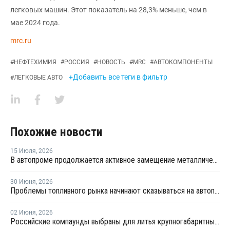
легковых машин. Этот показатель на 28,3% меньше, чем в
мае 2024 года.
mrc.ru
#
НЕФТЕХИМИЯ
#
РОССИЯ
#
НОВОСТЬ
#
MRC
#
АВТОКОМПОНЕНТЫ
+Добавить все теги в фильтр
#
ЛЕГКОВЫЕ АВТО
Похожие новости
15 Июля
,
2026
В автопроме продолжается активное замещение металлических компонентов конструкционными полимерами
30 Июня
,
2026
Проблемы топливного рынка начинают сказываться на автоперевозках
02 Июня
,
2026
Российские компаунды выбраны для литья крупногабаритных автокомпонентов BELGEE