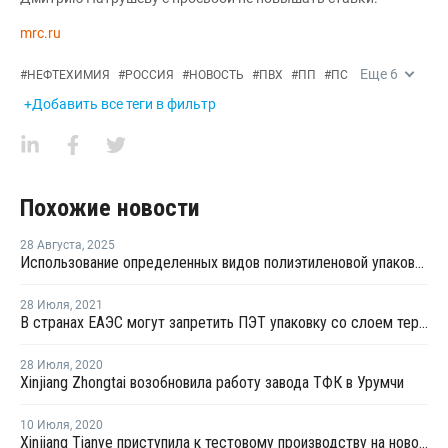
mrc.ru
Еще
6
#
НЕФТЕХИМИЯ
#
РОССИЯ
#
НОВОСТЬ
#
ПВХ
#
ПП
#
ПС
+Добавить все теги в фильтр
Похожие новости
28 Августа
,
2025
Использование определенных видов полиэтиленовой упаковки запретят в Хабаровском крае
28 Июля
,
2021
В странах ЕАЭС могут запретить ПЭТ упаковку со слоем термоусадочной ПВХ-пленки
28 Июля
,
2020
Xinjiang Zhongtai возобновила работу завода ТФК в Урумчи
10 Июля
,
2020
Xinjiang Tianye приступила к тестовому производству на новом заводе МЭГ в Китае