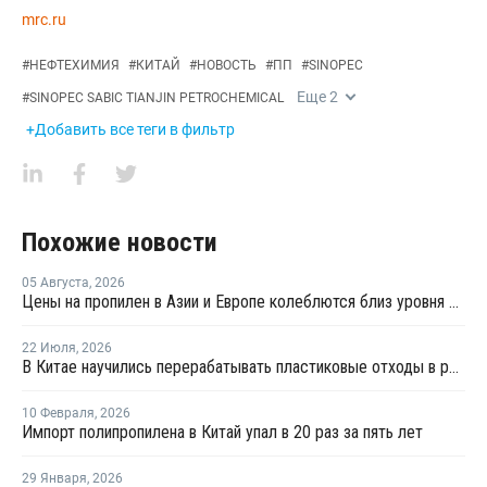
mrc.ru
#
НЕФТЕХИМИЯ
#
КИТАЙ
#
НОВОСТЬ
#
ПП
#
SINOPEC
Еще
2
#
SINOPEC SABIC TIANJIN PETROCHEMICAL
+Добавить все теги в фильтр
Похожие новости
05 Августа
,
2026
Цены на пропилен в Азии и Европе колеблются близ уровня в USD1000
22 Июля
,
2026
В Китае научились перерабатывать пластиковые отходы в реактивное топливо с эффективностью 82%
10 Февраля
,
2026
Импорт полипропилена в Китай упал в 20 раз за пять лет
29 Января
,
2026