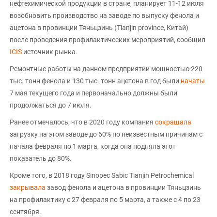
нефтехимической продукции в стране, планирует 11-12 июля
возобновить производство на заводе по выпуску фенола и
ацетона в провинции Тяньцзинь (Tianjin province, Китай)
после проведения профилактических мероприятий, сообщил
ICIS
источник рынка.
Ремонтные работы на данном предприятии мощностью 220
тыс. тонн фенола и 130 тыс. тонн ацетона в год были
начаты
7 мая текущего года и первоначально должны были
продолжаться до 7 июля.
Ранее отмечалось, что в 2020 году компания
сокращала
загрузку на этом заводе до 60% по неизвестным причинам с
начала февраля по 1 марта, когда она подняла этот
показатель до 80%.
Кроме того, в 2018 году Sinopec Sabic Tianjin Petrochemical
закрывала
завод фенола и ацетона в провинции Тяньцзинь
на профилактику с 27 февраля по 5 марта, а также с 4 по 23
сентября.