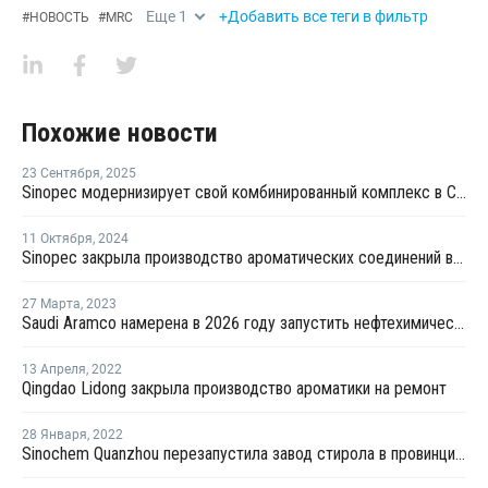
Еще
1
+Добавить все теги в фильтр
#
НОВОСТЬ
#
MRC
Похожие новости
23 Сентября
,
2025
Sinopec модернизирует свой комбинированный комплекс в Синьцзяне
11 Октября
,
2024
Sinopec закрыла производство ароматических соединений в Китае из-за механического сбоя
27 Марта
,
2023
Saudi Aramco намерена в 2026 году запустить нефтехимический комплекс в Китае
13 Апреля
,
2022
Qingdao Lidong закрыла производство ароматики на ремонт
28 Января
,
2022
Sinochem Quanzhou перезапустила завод стирола в провинции Фуцзянь после ремонта