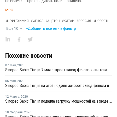
по величине производитель полипропилена.
MRC
#
НЕФТЕХИМИЯ
#
ФЕНОЛ
#
АЦЕТОН
#
КИТАЙ
#
РОССИЯ
#
НОВОСТЬ
Еще
10
+Добавить все теги в фильтр
Похожие новости
07 Мая
,
2020
Sinopec Sabic Tianjin 7 мая закроет завод фенола и ацетона в Китае на плановый ремонт
06 Мая
,
2020
Sinopec Sabic Tianjin на этой неделе закроет завод фенола и ацетона в Китае на плановую профилактику
12 Марта
,
2020
Sinopec Sabic Tianjin подняла загрузку мощностей на заводе фенола и ацетона в Китае до 80%
18 Февраля
,
2020
Sinopec Sabic Tianjin сократила загрузку мощностей на заводе фенола и ацетона в Китае до 60%