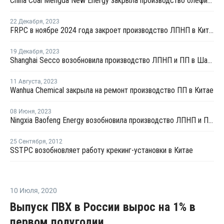
China Coal Mengda New Energy закрыла производство олефинов на ремонт
22 Декабря
,
2023
FRPC в ноябре 2024 года закроет производство ЛПНП в Китае на ремонт
19 Декабря
,
2023
Shanghai Secco возобновила производство ЛПНП и ПП в Шанхае после ремонта
11 Августа
,
2023
Wanhua Chemical закрыла на ремонт производство ПП в Китае
08 Июня
,
2023
Ningxia Baofeng Energy возобновила производство ЛПНП и ПП в Нинся
25 Сентября
,
2012
SSTPC возобновляет работу крекинг-установки в Китае
10 Июля
,
2020
Выпуск ПВХ в России вырос на 1% в
первом полугодии