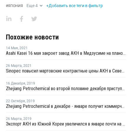
Еще
4
+Добавить все теги в фильтр
#
ЯПОНИЯ
Похожие новости
14 Мая
,
2021
Asahi Kasei 16 мая закроет завод АКН в Мидзусиме на плановый ремонт
26 Марта
,
2021
Sinopec повысил мартовские контрактные цены АКН в Северном Китае на CNY3 600 за тонну
16 Декабря
,
2019
Zhejiang Petrochemical во второй половине декабря приступит к тестовому производству на новом заводе стирола в Китае
22 Октября
,
2019
Zhejiang Petrochemical в декабре - январе получит коммерческую продукцию на новом заводе бензола в Китае
26 Марта
,
2019
Экспорт АКН из Южной Кореи увеличился в январе почти на 59%