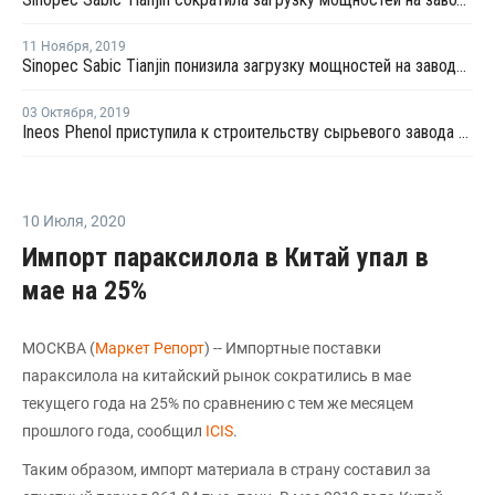
11 Ноября
,
2019
Sinopec Sabic Tianjin понизила загрузку мощностей на заводе фенола и ацетона в Китае до 80%
03 Октября
,
2019
Ineos Phenol приступила к строительству сырьевого завода для производства фенола в Германии
10 Июля
,
2020
Импорт параксилола в Китай упал в
мае на 25%
МОСКВА (
Маркет Репорт
) -- Импортные поставки
параксилола на китайский рынок сократились в мае
текущего года на 25% по сравнению с тем же месяцем
прошлого года, сообщил
ICIS
.
Таким образом, импорт материала в страну составил за