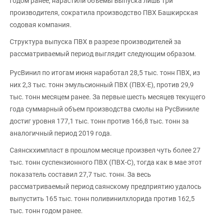
годом ранее, нарастили объемы выпуска лишь три
производителя, сократила производство ПВХ Башкирская
содовая компания.
Структура выпуска ПВХ в разрезе производителей за
рассматриваемый период выглядит следующим образом.
РусВинил по итогам июня наработал 28,5 тыс. тонн ПВХ, из
них 2,3 тыс. тонн эмульсионный ПВХ (ПВХ-Е), против 29,9
тыс. тонн месяцем ранее. За первые шесть месяцев текущего
года суммарный объем производства смолы на РусВиниле
достиг уровня 177,1 тыс. тонн против 166,8 тыс. тонн за
аналогичный период 2019 года.
Саянскхимпласт в прошлом месяце произвел чуть более 27
тыс. тонн суспензионного ПВХ (ПВХ-С), тогда как в мае этот
показатель составил 27,7 тыс. тонн. За весь
рассматриваемый период саянскому предприятию удалось
выпустить 165 тыс. тонн поливинилхлорида против 162,5
тыс. тонн годом ранее.