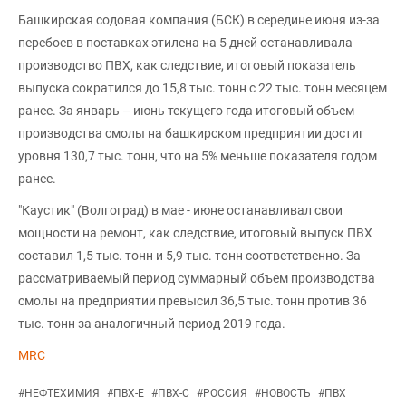
Башкирская содовая компания (БСК) в середине июня из-за
перебоев в поставках этилена на 5 дней останавливала
производство ПВХ, как следствие, итоговый показатель
выпуска сократился до 15,8 тыс. тонн с 22 тыс. тонн месяцем
ранее. За январь – июнь текущего года итоговый объем
производства смолы на башкирском предприятии достиг
уровня 130,7 тыс. тонн, что на 5% меньше показателя годом
ранее.
"Каустик" (Волгоград) в мае - июне останавливал свои
мощности на ремонт, как следствие, итоговый выпуск ПВХ
составил 1,5 тыс. тонн и 5,9 тыс. тонн соответственно. За
рассматриваемый период суммарный объем производства
смолы на предприятии превысил 36,5 тыс. тонн против 36
тыс. тонн за аналогичный период 2019 года.
MRC
#
НЕФТЕХИМИЯ
#
ПВХ-Е
#
ПВХ-С
#
РОССИЯ
#
НОВОСТЬ
#
ПВХ