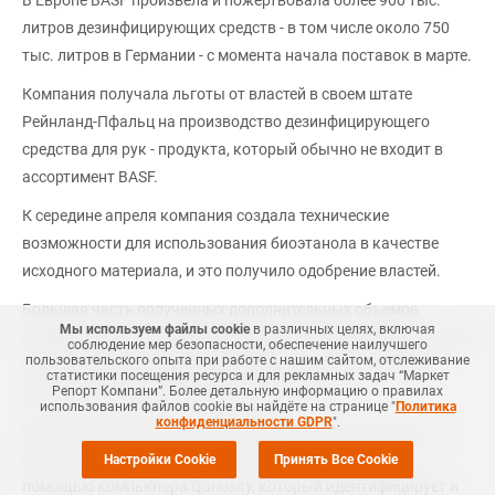
В Европе BASF произвела и пожертвовала более 900 тыс.
литров дезинфицирующих средств - в том числе около 750
тыс. литров в Германии - с момента начала поставок в марте.
Компания получала льготы от властей в своем штате
Рейнланд-Пфальц на производство дезинфицирующего
средства для рук - продукта, который обычно не входит в
ассортимент BASF.
К середине апреля компания создала технические
возможности для использования биоэтанола в качестве
исходного материала, и это получило одобрение властей.
Большая часть полученных дополнительных объемов
Мы используем файлы cookie
в различных целях, включая
производства была затем бесплатно распространена по всей
соблюдение мер безопасности, обеспечение наилучшего
пользовательского опыта при работе с нашим сайтом, отслеживание
Германии через онлайн-платформу, созданную немецкой
статистики посещения ресурса и для рекламных задач “Маркет
группой химической промышленности VCI.
Репорт Компани”. Более детальную информацию о правилах
использования файлов cookie вы найдёте на странице "
Политика
конфиденциальности GDPR
".
BASF также
участвует
в исследованиях касательно поиска
активных ингредиентов против вируса, в частности, с
Настройки Cookie
Принять Все Cookie
помощью компьютера Quriosity, который идентифицирует и