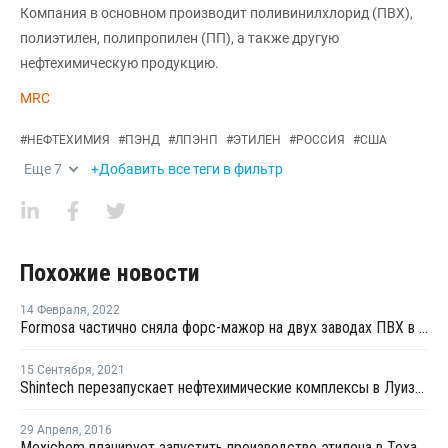
Компания в основном производит поливинилхлорид (ПВХ),
полиэтилен, полипропилен (ПП), а также другую
нефтехимическую продукцию.
MRC
#
НЕФТЕХИМИЯ
#
ПЭНД
#
ЛПЭНП
#
ЭТИЛЕН
#
РОССИЯ
#
США
Еще
7
+Добавить все теги в фильтр
Похожие новости
14 Февраля
,
2022
Formosa частично сняла форс-мажор на двух заводах ПВХ в Луизиане и Техасе
15 Сентября
,
2021
Shintech перезапускает нефтехимические комплексы в Луизиане после урагана "Ида"
29 Апреля
,
2016
Mexichem планирует запустить производство этилена в Техасе в первом квартале 2017 года