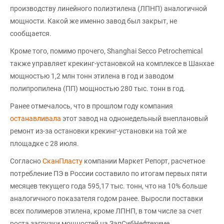
производству линейного полиэтилена (ЛПНП) аналогичной
мощности. Какой же именно завод был закрыт, не
сообщается.
Кроме того, помимо прочего, Shanghai Secco Petrochemical
также управляет крекинг-установкой на комплексе в Шанхае
мощностью 1,2 млн тонн этилена в год и заводом
полипропилена (ПП) мощностью 280 тыс. тонн в год.
Ранее отмечалось, что в прошлом году компания
останавливала
этот завод на однонедельный внеплановый
ремонт из-за остановки крекинг-установки на той же
площадке с 28 июля.
Согласно
СканПласту
компании Маркет Репорт, расчетное
потребление ПЭ в России составило по итогам первых пяти
месяцев текущего года 595,17 тыс. тонн, что на 10% больше
аналогичного показателя годом ранее. Выросли поставки
всех полимеров этилена, кроме ЛПНП, в том числе за счет
роста загрузки мощностей на ЗапСибНефтехиме.