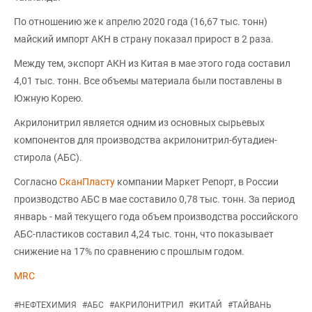
По отношению же к апрелю 2020 года (16,67 тыс. тонн)
майский импорт АКН в страну показал прирост в 2 раза.
Между тем, экспорт АКН из Китая в мае этого года составил
4,01 тыс. тонн. Все объемы материала были поставлены в
Южную Корею.
Акрилонитрил является одним из основных сырьевых
компонентов для производства акрилонитрил-бутадиен-
стирола (АБС).
Согласно
СканПласту
компании Маркет Репорт, в России
производство АБС в мае составило 0,78 тыс. тонн. За период
январь - май текущего года объем производства российского
АБС-пластиков составил 4,24 тыс. тонн, что показывает
снижение на 17% по сравнению с прошлым годом.
MRC
#
НЕФТЕХИМИЯ
#
АБС
#
АКРИЛОНИТРИЛ
#
КИТАЙ
#
ТАЙВАНЬ