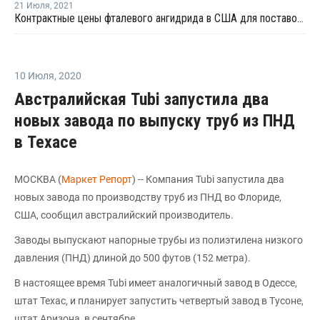
21 Июля
,
2021
Контрактные цены фталевого ангидрида в США для поставок в августе выросли на USD44 за тонну
10 Июля
,
2020
Австралийская Tubi запустила два
новых завода по выпуску труб из ПНД
в Техасе
МОСКВА (
Маркет Репорт
) -- Компания Tubi запустила два
новых завода по производству труб из ПНД во Флориде,
США, сообщил австралийский производитель.
Заводы выпускают напорные трубы из полиэтилена низкого
давления (ПНД) длиной до 500 футов (152 метра).
В настоящее время Tubi имеет аналогичный завод в Одессе,
штат Техас, и планирует запустить четвертый завод в Тусоне,
штат Аризона, в сентябре.