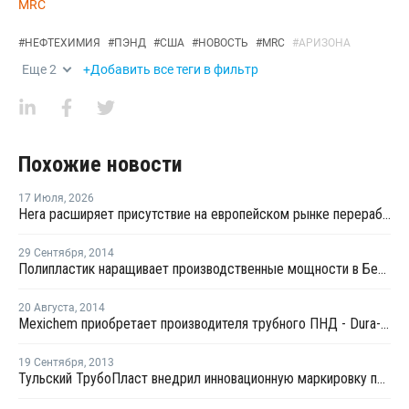
MRC
#
НЕФТЕХИМИЯ
#
ПЭНД
#
США
#
НОВОСТЬ
#
MRC
#
АРИЗОНА
Еще
2
+Добавить все теги в фильтр
Похожие новости
17 Июля
,
2026
Hera расширяет присутствие на европейском рынке переработки пластика благодаря приобретению в Польше
29 Сентября
,
2014
Полипластик наращивает производственные мощности в Беларуси
20 Августа
,
2014
Mexichem приобретает производителя трубного ПНД - Dura-Line
19 Сентября
,
2013
Тульский ТрубоПласт внедрил инновационную маркировку продукции