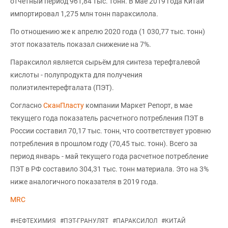
отчетный период 961,84 тыс. тонн. В мае 2019 года Китай
импортировал 1,275 млн тонн параксилола.
По отношению же к апрелю 2020 года (1 030,77 тыс. тонн)
этот показатель показал снижение на 7%.
Параксилол является сырьём для синтеза терефталевой
кислоты - полупродукта для получения
полиэтилентерефталата (ПЭТ).
Согласно
СканПласту
компании Маркет Репорт, в мае
текущего года показатель расчетного потребления ПЭТ в
России составил 70,17 тыс. тонн, что соответствует уровню
потребления в прошлом году (70,45 тыс. тонн). Всего за
период январь - май текущего года расчетное потребление
ПЭТ в РФ составило 304,31 тыс. тонн материала. Это на 3%
ниже аналогичного показателя в 2019 года.
MRC
#
НЕФТЕХИМИЯ
#
ПЭТ-ГРАНУЛЯТ
#
ПАРАКСИЛОЛ
#
КИТАЙ