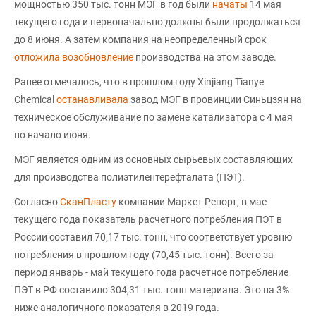
мощностью 350 тыс. тонн МЭГ в год были
начаты
14 мая
текущего года и первоначально должны были продолжаться
до 8 июня. А затем компания на неопределенный срок
отложила возобновление
производства на этом заводе.
Ранее отмечалось, что в прошлом году Xinjiang Tianye
Chemical
останавливала
завод МЭГ в провинции Синьцзян на
техническое обслуживание по замене катализатора с 4 мая
по начало июня.
МЭГ является одним из основных сырьевых составляющих
для производства полиэтилентерефталата (ПЭТ).
Согласно
СканПласту
компании Маркет Репорт, в мае
текущего года показатель расчетного потребления ПЭТ в
России составил 70,17 тыс. тонн, что соответствует уровню
потребления в прошлом году (70,45 тыс. тонн). Всего за
период январь - май текущего года расчетное потребление
ПЭТ в РФ составило 304,31 тыс. тонн материала. Это на 3%
ниже аналогичного показателя в 2019 года.