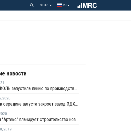
О НАС
RU
ие новости
021
ТехноНИКОЛЬ запустила линию по производству геокомпозитных мембран
а
,
2020
Formosa в середине августа закроет завод ЭДХ на Тайване на плановый ремонт
2020
Компания "Артекс" планирует строительство новой линии по выпуску виниловых обоев
ря
,
2019