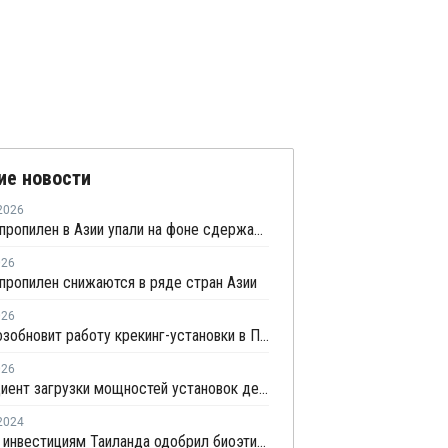
ие новости
2026
Цены на пропилен в Азии упали на фоне сдержанной закупочной активности
026
пропилен снижаются в ряде стран Азии
026
Repsol возобновит работу крекинг-установки в Португалии в июне
026
Коэффициент загрузки мощностей установок дегидрированию пропана в Китае в мае снизится примерно до 50%
2024
Совет по инвестициям Таиланда одобрил биоэтиленовый проект Braskem-SCGC