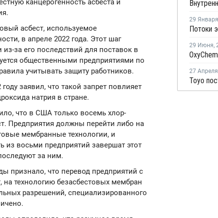
естную канцерогенность асбеста и
ия.
29 Январ
овый асбест, используемое
ти, в апреле 2022 года. Этот шаг
29 Июня
,
из-за его последствий для поставок в
зуется общественными предприятиями по
равила учитывать защиту работников.
27 Апреля
году заявил, что такой запрет повлияет
дроксида натрия в стране.
ло, что в США только восемь хлор-
т. Предприятия должны перейти либо на
товые мембранные технологии, и
ть из восьми предприятий завершат этот
 последуют за ним.
ды признало, что перевод предприятий с
, на технологию безасбестовых мембран
ельных разрешений, специализированного
ничено.