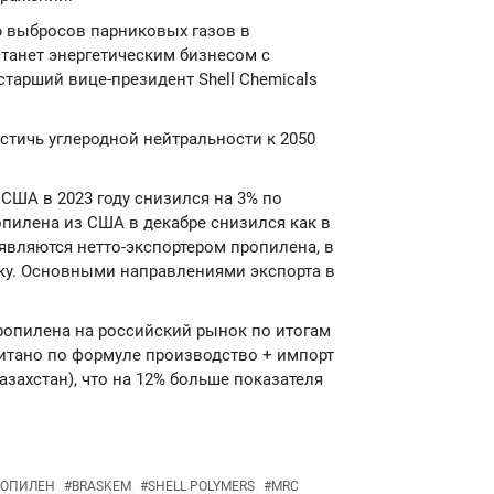
ю выбросов парниковых газов в
 станет энергетическим бизнесом с
старший вице-президент Shell Chemicals
остичь углеродной нейтральности к 2050
 США в 2023 году снизился на 3% по
пилена из США в декабре снизился как в
являются нетто-экспортером пропилена, в
ку. Основными направлениями экспорта в
ропилена на российский рынок по итогам
считано по формуле производство + импорт
Казахстан), что на 12% больше показателя
ОПИЛЕН
#
BRASKEM
#
SHELL POLYMERS
#
MRC