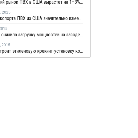
Внутренний рынок ПВХ в США вырастет на 1–3% в 2025 году
я
,
2025
Потоки экспорта ПВХ из США значительно изменились в прошлом году
2015
OxyChem снизила загрузку мощностей на заводе ВХМ в Ла Порте из-за технической неполадки
,
2015
Toyo построит этиленовую крекинг-установку компании Shintech в США