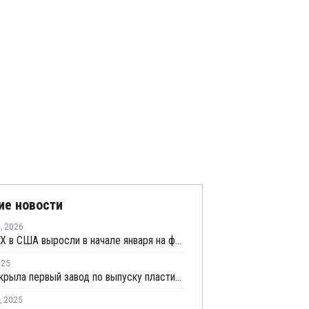
ие новости
я
,
2026
Цены ПВХ в США выросли в начале января на фоне ожиданий сокращения поставок
025
Primo открыла первый завод по выпуску пластиковых профилей в США
,
2025