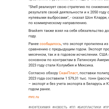
"Shell реализует свою стратегию по снижени
результате своей деятельности и к 2050 году
нулевыми выбросами", - сказал Шон Кларри, 
по коммерческому направлению.
Braskem также взял на себя обязательство д
году.
Ранее
сообщалось
, что экспорт пропилена из
сравнению с предыдущим годом. Экспорт про
месячном, так и в годовом исчислении. США 
основном по контрактам в Латинскую Амери
2023 году стали Колумбия и Мексика.
Согласно обзору
СканПласт
, поставки полип
2023 года составили 1 579,31 тыс. тонн (рас
– экспорт и без учета экспорта в Беларусь и 
годом ранее.
mrc.ru
#
НЕФТЕХИМИЯ
#
НОВОСТЬ
#
ПП
#
БИОПЛАСТИКИ
#
ПР