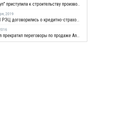
"Деко Груп" приступила к строительству производства виниловых обоев
ря
,
2019
СИБУР И РЭЦ договорились о кредитно-страховой поддержке крупных проектов холдинга
2016
PKN Orlen прекратил переговоры по продаже Anwil польской Grupa Azoty