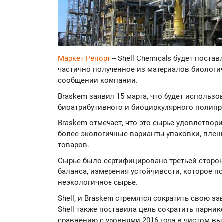
Маркет Репорт
-- Shell Chemicals будет пост
частично полученное из материалов биологи
сообщении компании.
Braskem заявил 15 марта, что будет использо
биоатрибутивного и биоциркулярного полипр
Braskem отмечает, что это сырье удовлетвор
более экологичные варианты упаковки, плен
товаров.
Сырье было сертифицировано третьей сторо
баланса, измерения устойчивости, которое п
неэкологичное сырье.
Shell, и Braskem стремятся сократить свою з
Shell также поставила цель сократить парник
сравнению с уровнями 2016 года в чистом в