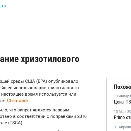
ьтр
вание хризотилового
ающей среды США (EPA) опубликовало
Похож
ейшее использование хризотилового
в настоящее время используется или
13 Январ
ает
Chemweek
.
ило, что запрет является первым
15 Мая
,
2
отано в соответствии с поправками 2016
оле (TSCA).
01 Апреля