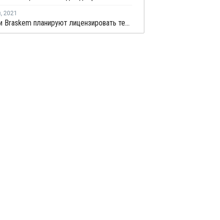
я
,
2021
Lummus и Braskem планируют лицензировать технологию производства "зеленого" этилена