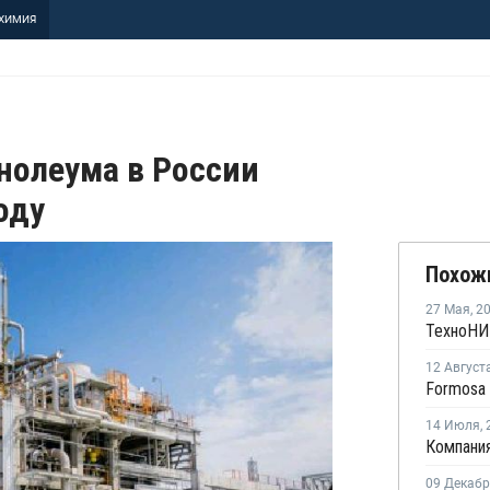
ХИМИЯ
нолеума в России
оду
Похож
27 Мая
,
2
12 Август
14 Июля
,
09 Декаб