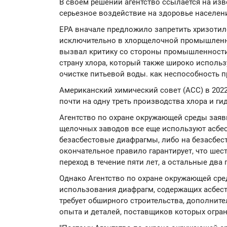
В своем решении агентство ссылается на изв
серьезное воздействие на здоровье населен
EPA вначале предложило запретить хризотил
исключительно в хлорщелочной промышленнос
вызвал критику со стороны промышленности 
страну хлора, который также широко исполь
очистке питьевой воды. как неспособность п
Американский химический совет (ACC) в 2022 
почти на одну треть производства хлора и ги
Агентство по охране окружающей среды заяви
щелочных заводов все еще используют асбес
безасбестовые диафрагмы, либо на безасбес
окончательное правило гарантирует, что шес
переход в течение пяти лет, а остальные два
Однако Агентство по охране окружающей сре
использования диафрагм, содержащих асбест
требует обширного строительства, дополнит
опыта и деталей, поставщиков которых огра