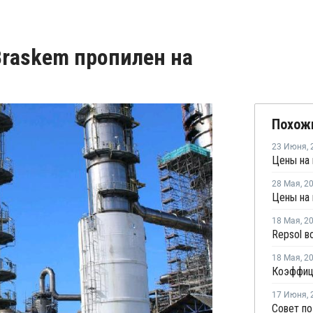
 Braskem пропилен на
Похож
23 Июня
,
28 Мая
,
2
Цены на 
18 Мая
,
2
18 Мая
,
2
17 Июня
,