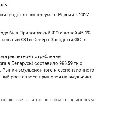
аем:
роизводство линолеума в России к 2027
году был Приволжский ФО с долей 45.1%
тральный ФО и Северо-Западный ФО с
года расчетное потребление
та в Беларусь) составило 986,59 тыс.
да. Рынки эмульсионного и суспензионного
ьший рост спроса пришелся на эмульсию.
MRC
#
СТРОИТЕЛЬСТВО
#
ПОЛИМЕРЫ
#
ЛИНОЛЕУМ