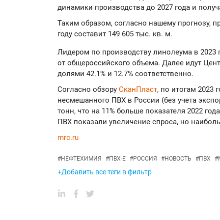
динамики производства до 2027 года и получ
Таким образом, согласно нашему прогнозу, п
году составит 149 605 тыс. кв. м.
Лидером по производству линолеума в 2023 
от общероссийского объема. Далее идут Цен
долями 42.1% и 12.7% соответственно.
Согласно обзору
СканПласт
, по итогам 2023 
несмешанного ПВХ в России (без учета экспор
тонн, что на 11% больше показателя 2022 го
ПВХ показали увеличение спроса, но наибол
mrc.ru
#
НЕФТЕХИМИЯ
#
ПВХ-Е
#
РОССИЯ
#
НОВОСТЬ
#
ПВХ
#
+Добавить все теги в фильтр