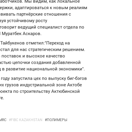
аботчиков. Мы видим, как локальное
ержки, адаптироваться к новым реалиям
звивать партнёрские отношения с
уя устойчивому росту
 говорит ведущий специалист отдела по
 Муратбек Аскаров.
 Тайбукенов отметил:"Переход на
стал для нас стратегическим решением.
 поставок и высокое качество
частью цепочки создания добавленной
д в развитие национальной экономики".
9 году запустила цех по выпуску биг-бэгов
х грузов индустриальной зоне Актобе
проекта по строительству Актюбинской
е.
MRC
#
FIBC KAZAKHSTAN
#
ПОЛИМЕРЫ