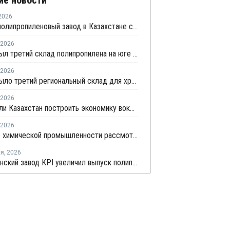
ие новости
2026
Первый полипропиленовый завод в Казахстане с участием СИБУРа терпит убытки
2026
KPI открыл третий склад полипропилена на юге Казахстана
2026
KPI открыло третий региональный склад для хранения и оперативной доставки полипропилена
2026
Сможет ли Казахстан построить экономику вокруг полимеров?
2026
Развитие химической промышленности рассмотрели в правительстве Казахстана
ля
,
2026
Казахстанский завод KPI увеличил выпуск полипропилена на 71% в 2025 году