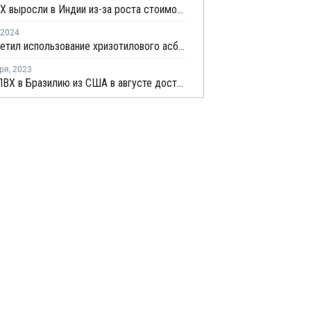
Цены ПВХ выросли в Индии из-за роста стоимости морского фрахта на фоне торговой войны между США и Китаем
2024
EPA запретил использование хризотилового асбеста в США
ря
,
2023
Импорт ПВХ в Бразилию из США в августе достиг максимума в текущем году