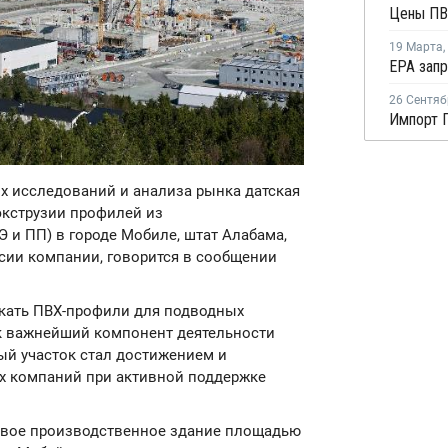
19 Марта
,
26 Сентяб
ых исследований и анализа рынка датская
экструзии профилей из
 и ПП) в городе Мобиле, штат Алабама,
нсии компании, говорится в сообщении
скать ПВХ-профили для подводных
ак важнейший компонент деятельности
ый участок стал достижением и
ух компаний при активной поддержке
овое производственное здание площадью