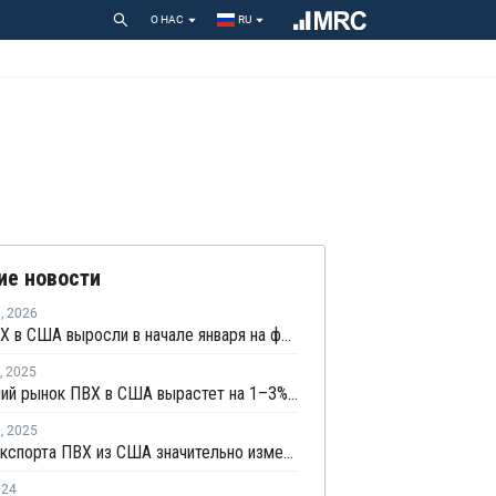
О НАС
RU
ие новости
я
,
2026
Цены ПВХ в США выросли в начале января на фоне ожиданий сокращения поставок
,
2025
Внутренний рынок ПВХ в США вырастет на 1–3% в 2025 году
я
,
2025
Потоки экспорта ПВХ из США значительно изменились в прошлом году
024