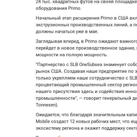
24 тыс. квадратных футов на своей площадк
оборудования Primo.
Начальный этап расширения Primo в США вкл
экструзионных производственных линий, а 
должны начаться уже в мае.
Заглядывая вперед, в Primo ожидают важного
перейдет в новое производственное здание
мощности на полную мощность.
"Партнерство с SLB OneSubsea знаменует соб
рынок США. Создавая наше предприятие по э
только укрепляем наше сотрудничество с SLB
процветающий промышленный сектор регион
нашего присутствия здесь и содействия инн
промышленности", — говорит генеральный дир
Tonnesen).
Ожидается, что благодаря значительным кап
Mobile создаст 12 новых рабочих мест, что
экосистему региона и окажет поддержку сек