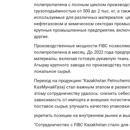
полипропилена с полным циклом производств
грузоподъёмностью от 500 до 2 тыс. кг, а та
используемые для различных материалов: цем
нефтегазовом и химическом секторах промы
крупные промышленные предприятия, включа
другие.
Производственные мощности FIBC позволяют 
полипропилена в месяц. До 2022 года предп
материалы, включая готовую рукавную ткань 
Атырау крупного завода по производству пол
локальное сырьё.
Переход на продукцию "Kazakhstan Petrochemica
КазМунайГаза) стал важным этапом в развит
этому сотрудничеству удалось: снизить себе
зависимость от импорта и внешних логистич
поставок сырья; улучшить качество упаковки 
укрепить позиции на внутреннем рынке и вый
"Сотрудничество с FIBC Kazakhstan стало для