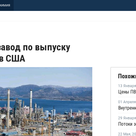
ХИМИЯ
завод по выпуску
 в США
Похож
13 Январ
01 Апреля
29 Январ
22 Мая
,
2