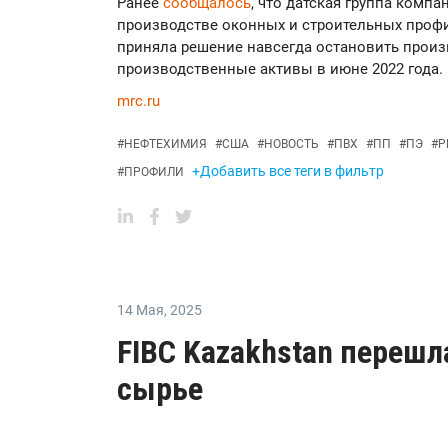
Ранее
сообщалось
, что датская группа комп
производстве оконных и строительных профи
приняла решение навсегда остановить произ
производственные активы в июне 2022 года.
mrc.ru
#
НЕФТЕХИМИЯ
#
США
#
НОВОСТЬ
#
ПВХ
#
ПП
#
ПЭ
#
P
+Добавить все теги в фильтр
#
ПРОФИЛИ
14 Мая
,
2025
FIBC Kazakhstan перешл
сырье