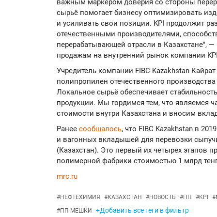
важным маркером доверия со стороны перер
сырьё помогает бизнесу оптимизировать изд
и усиливать свои позиции. KPI продолжит ра
отечественными производителями, способств
перерабатывающей отрасли в Казахстане", —
продажам на внутренний рынок компании KPI
Учредитель компании FIBC Kazakhstan Кайрат
полипропилен отечественного производства 
Локальное сырьё обеспечивает стабильность
продукции. Мы гордимся тем, что являемся 
стоимости внутри Казахстана и вносим вкла
Ранее
сообщалось
, что FIBC Kazakhstan в 201
и вагонных вкладышей для перевозки сыпучи
(Казахстан). Это первый их четырех этапов 
полимерной фабрики стоимостью 1 млрд тенг
mrc.ru
#
НЕФТЕХИМИЯ
#
КАЗАХСТАН
#
НОВОСТЬ
#
ПП
#
KPI
#
+Добавить все теги в фильтр
#
ПП-МЕШКИ