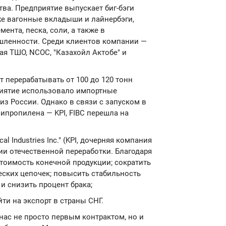
а. Предприятие выпускает биг-бэги
кже вагонные вкладыши и лайнербэги,
ента, песка, соли, а также в
шленности. Среди клиентов компании —
я ТШО, NCOC, "Казахойл Актобе" и
перерабатывать от 100 до 120 тонн
риятие использовало импортные
из России. Однако в связи с запуском в
ипропилена — KPI, FIBC перешла на
l Industries Inc." (KPI, дочерняя компания
ии отечественной переработки. Благодаря
стоимость конечной продукции; сократить
еских цепочек; повысить стабильность
и снизить процент брака;
ти на экспорт в страны СНГ.
 нас не просто первым контрактом, но и