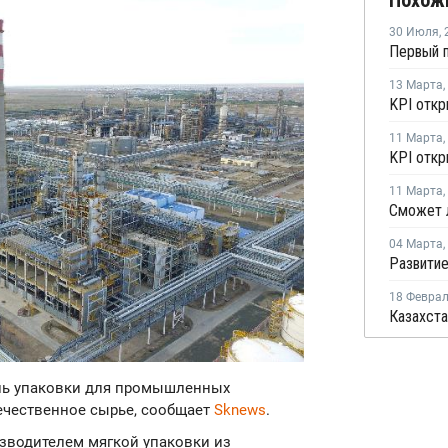
Похож
30 Июля
,
13 Марта
,
11 Марта
,
11 Марта
,
04 Марта
,
18 Февра
ель упаковки для промышленных
течественное сырье, сообщает
Sknews
.
изводителем мягкой упаковки из