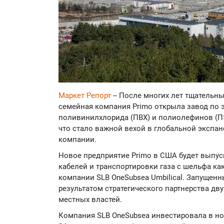
Маркет Репорт
-- После многих лет тщательн
семейная компания Primo открыла завод по 
поливинилхлорида (ПВХ) и полиолефинов (ПЭ
что стало важной вехой в глобальной экспа
компании.
Новое предприятие Primo в США будет выпу
кабелей и транспортировки газа с шельфа к
компании SLB OneSubsea Umbilical. Запущенн
результатом стратегического партнерства дв
местных властей.
Компания SLB OneSubsea инвестировала в н