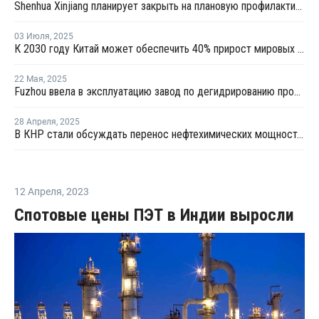
Shenhua Xinjiang планирует закрыть на плановую профилактику установку олефинов в Китае
03 Июля
,
2025
К 2030 году Китай может обеспечить 40% прирост мировых мощностей по выпуску пропилена
22 Мая
,
2025
Fuzhou ввела в эксплуатацию завод по дегидрированию пропана мощностью 900 тысяч тонн
28 Апреля
,
2025
В КНР стали обсуждать перенос нефтехимических мощностей в США из-за пошлин
12 Апреля
,
2023
Спотовые цены ПЭТ в Индии выросли