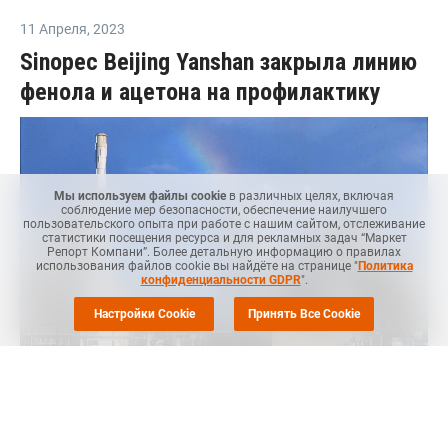
11 Апреля
,
2023
Sinopec Beijing Yanshan закрыла линию
фенола и ацетона на профилактику
Мы используем файлы cookie
в различных целях, включая
соблюдение мер безопасности, обеспечение наилучшего
пользовательского опыта при работе с нашим сайтом, отслеживание
статистики посещения ресурса и для рекламных задач “Маркет
Репорт Компани”. Более детальную информацию о правилах
использования файлов cookie вы найдёте на странице "
Политика
конфиденциальности GDPR
".
Настройки Cookie
Принять Все Cookie
MRC
-- Sinopec Yanshan Petrochemical, "дочка" одной из
крупнейших мировых энергетических и химических
компаний - Sinopec, 7 апреля остановила производство