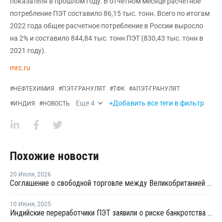
показателя в прошлом году. В отчетном месяце расчетное
потребление ПЭТ составило 86,15 тыс. тонн. Всего по итогам
2022 года общее расчетное потребление в России выросло
на 2% и составило 844,84 тыс. тонн ПЭТ (830,43 тыс. тонн в
2021 году).
mrc.ru
#
НЕФТЕХИМИЯ
#
ПЭТ-ГРАНУЛЯТ
#
ТФК
#
АПЭТ-ГРАНУЛЯТ
Еще
4
+Добавить все теги в фильтр
#
ИНДИЯ
#
НОВОСТЬ
Похожие новости
20 Июля
,
2026
Соглашение о свободной торговле между Великобританией и Индией вступило в силу
10 Июня
,
2025
Индийские переработчики ПЭТ заявили о риске банкротства из-за задержек в выдаче лицензий