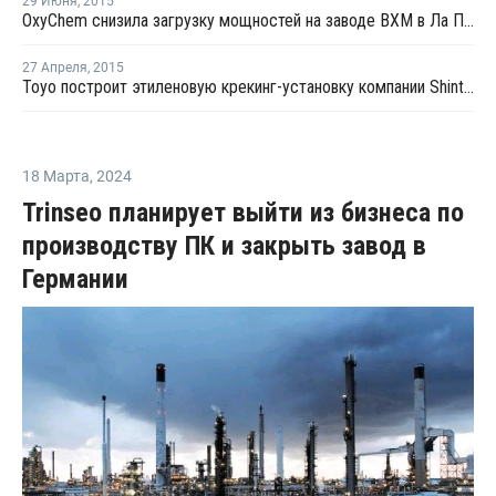
29 Июня
,
2015
OxyChem снизила загрузку мощностей на заводе ВХМ в Ла Порте из-за технической неполадки
27 Апреля
,
2015
Toyo построит этиленовую крекинг-установку компании Shintech в США
18 Марта
,
2024
Trinseo планирует выйти из бизнеса по
производству ПК и закрыть завод в
Германии