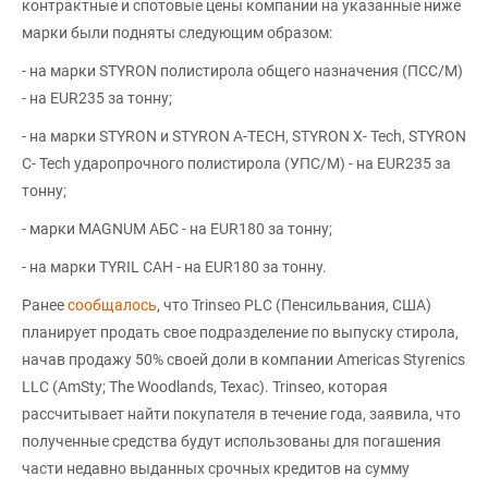
контрактные и спотовые цены компании на указанные ниже
марки были подняты следующим образом:
- на марки STYRON полистирола общего назначения (ПСС/М)
- на EUR235 за тонну;
- на марки STYRON и STYRON A-TECH, STYRON X- Tech, STYRON
C- Tech ударопрочного полистирола (УПС/М) - на EUR235 за
тонну;
- марки MAGNUM АБС - на EUR180 за тонну;
- на марки TYRIL САН - на EUR180 за тонну.
Ранее
сообщалось
, что Trinseo PLC (Пенсильвания, США)
планирует продать свое подразделение по выпуску стирола,
начав продажу 50% своей доли в компании Americas Styrenics
LLC (AmSty; The Woodlands, Техас). Trinseo, которая
рассчитывает найти покупателя в течение года, заявила, что
полученные средства будут использованы для погашения
части недавно выданных срочных кредитов на сумму