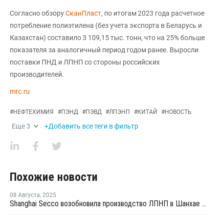
Согласно обзору
СканПласт
, по итогам 2023 года расчетное
потребление полиэтилена (без учета экспорта в Беларусь и
Казахстан) составило 3 109,15 тыс. тонн, что на 25% больше
показателя за аналогичный период годом ранее. Выросли
поставки ПНД и ЛПНП со стороны российских
производителей.
mrc.ru
#
НЕФТЕХИМИЯ
#
ПЭНД
#
ПЭВД
#
ЛПЭНП
#
КИТАЙ
#
НОВОСТЬ
Еще
3
+Добавить все теги в фильтр
Похожие новости
08 Августа
,
2025
Shanghai Secco возобновила производство ЛПНП в Шанхае после ремонта