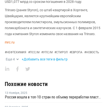
USD1,077 млрд со сроком погашения в 2028 году.
Trinseo (ранее Styron), со штаб-квартирой в Хоргенге,
Швейцария, является крупнейшим европейским
производителем полистирола, эмульсионных полимеров,
поликарбоната и синтетических каучуков. С 1 февраля 2015
года компания Styron изменила свое названия на Trinseo.
mrc.ru
#
НЕФТЕХИМИЯ
#
ПСС/М
#
УПС/М
#
СТИРОЛ
#
ЕВРОПА
#
НОВОСТЬ
Еще
4
+Добавить все теги в фильтр
Похожие новости
13 Ноября
,
2025
Россия вошла в топ-10 стран по объему переработки пластмасс за 2024 год