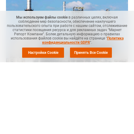
Мы используем файлы cookie
в различных целях, включая
соблюдение мер безопасности, обеспечение наилучшего
пользовательского опыта при работе с нашим сайтом, отслеживание
статистики посещения ресурса и для рекламных задач “Маркет
Репорт Компани”. Более детальную информацию о правилах
использования файлов cookie вы найдёте на странице "
Политика
конфиденциальности GDPR
".
Настройки Cookie
Принять Все Cookie
Маркет Репорт
-- Рост населения во всем мире в сочетании с
растущим спросом на товары означает, что мировое
производство пластика в ближайшие десятилетия
увеличится почти в три раза: с примерно 460 млн тонн в 2019
году до 1,231 млн тонн в 2060 году, сообщает
Recyclingtoday
.
Кроме того, поскольку все большие объемы пластика
попадают в пищевую цепочку через животных и рыб,
питающихся выброшенными материалами, угроза здоровью