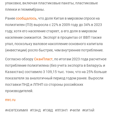
упаковке, включая пластиковые пакеты, пластиковые
пленки и геомембраны.
Ранее
сообщалось
, что доля Китая в мировом спросе на
полиэтилен (ПЭ) выросла с 22% в 2009 году до 34% в 2023
году, хотя его население стареет, а его доля в мировом
населении снижается. Экспорт в процентах от ВВП также
упал, поскольку валовое накопление основного капитала
(инвестиции) росло быстрее, чем внутреннее потребление.
Согласно обзору
СканПласт
, по итогам 2023 года расчетное
потребление полиэтилена (без учета экспорта в Беларусь и
Казахстан) составило 3 109,15 тыс. тонн, что на 25% больше
показателя за аналогичный период годом ранее. Выросли
поставки ПНД и ЛПНП со стороны российских
производителей.
mrc.ru
#
НЕФТЕХИМИЯ
#
ПЭНД
#
ПЭВД
#
ЛПЭНП
#
ЧИЛИ
#
КИТАЙ