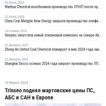
04 Июля
,
2025
Wanhua Chemical возобновила производство ЛПНП после профилактики
23 Июня
,
2025
China Coal Mengda New Energy закрыла производство олефинов на ремонт
14 Ноября
,
2024
Sinopec запустила новый этиленовый комплекс на севере Китая
22 Декабря
,
2023
Zhong An United Coal Chemical планирует в мае 2024 года закрыть на ремонт производство ПЭ в Китае
22 Декабря
,
2023
Shanghai Secco осенью 2024 года закроет производство ЛПНП в Шанхае на ремонт
18 Марта
,
2024
Trinseo поднял мартовские цены ПС,
АБС и САН в Европе