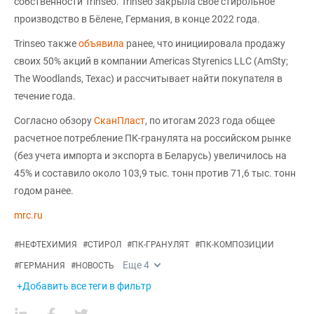
собственности Trinseo. Trinseo закрыла свое стирольное
производство в Бёлене, Германия, в конце 2022 года.
Trinseo также
объявила
ранее, что инициировала продажу
своих 50% акций в компании Americas Styrenics LLC (AmSty;
The Woodlands, Техас) и рассчитывает найти покупателя в
течение года.
Согласно обзору
СканПласт
, по итогам 2023 года общее
расчетное потребление ПК-гранулята на российском рынке
(без учета импорта и экспорта в Беларусь) увеличилось на
45% и составило около 103,9 тыс. тонн против 71,6 тыс. тонн
годом ранее.
mrc.ru
#
НЕФТЕХИМИЯ
#
СТИРОЛ
#
ПК-ГРАНУЛЯТ
#
ПК-КОМПОЗИЦИИ
Еще
4
#
ГЕРМАНИЯ
#
НОВОСТЬ
+Добавить все теги в фильтр