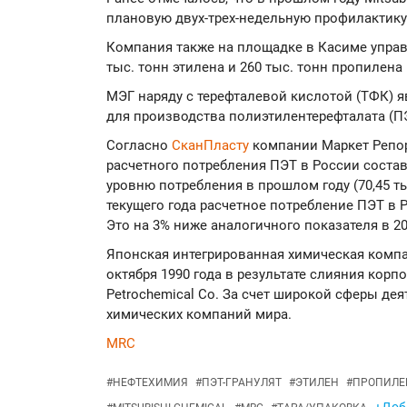
плановую двух-трех-недельную профилактику 
Компания также на площадке в Касиме управ
тыс. тонн этилена и 260 тыс. тонн пропилена 
МЭГ наряду с терефталевой кислотой (ТФК) 
для производства полиэтилентерефталата (П
Согласно
СканПласту
компании Маркет Репорт
расчетного потребления ПЭТ в России состави
уровню потребления в прошлом году (70,45 тыс
текущего года расчетное потребление ПЭТ в Р
Это на 3% ниже аналогичного показателя в 20
Японская интегрированная химическая компан
октября 1990 года в результате слияния корпор
Petrochemical Co. За счет широкой сферы дея
химических компаний мира.
MRC
#
НЕФТЕХИМИЯ
#
ПЭТ-ГРАНУЛЯТ
#
ЭТИЛЕН
#
ПРОПИЛЕ