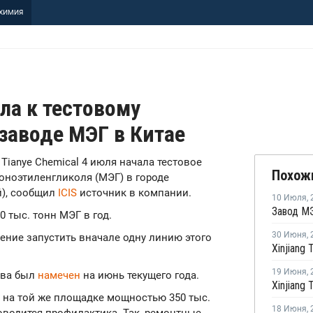
ХИМИЯ
ила к тестовому
заводе МЭГ в Китае
ng Tianye Chemical 4 июля начала тестовое
Похож
оноэтиленгликоля (МЭГ) в городе
й), сообщил
ICIS
источник в компании.
10 Июля
,
 тыс. тонн МЭГ в год.
30 Июня
,
ение запустить вначале одну линию этого
19 Июня
,
тва был
намечен
на июнь текущего года.
 на той же площадке мощностью 350 тыс.
18 Июня
,