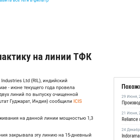
вить все теги в фильтр
лактику на линии ТФК
 Industries Ltd (RIL), индийский
Похож
мае - июне текущего года провела
двух линий по выпуску очищенной
29 Июня
,
 штат Гуджарат, Индия) сообщили
ICIS
21 Июня
,
уживания на данной линии мощностью 1,3
24 Декаб
ания закрывала
эту линию на 15-дневный