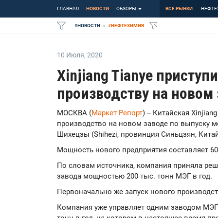
ГЛАВНАЯ
НОВОСТИ
ОБЗОРЫ
ВСЕ РЫНКИ
НЕФТЕ
#
НОВОСТИ
#
НЕФТЕХИМИЯ
10 Июля
,
2020
Xinjiang Tianye приступ
производству на новом 
МОСКВА (
Маркет Репорт
) -- Китайская Xinjia
производство на новом заводе по выпуску м
Шихецзы (Shihezi, провинция Синьцзян, Кита
Мощность нового предприятия составляет 600
По словам источника, компания приняла реш
завода мощностью 200 тыс. тонн МЭГ в год.
Первоначально же запуск нового производс
Компания уже управляет одним заводом МЭГ