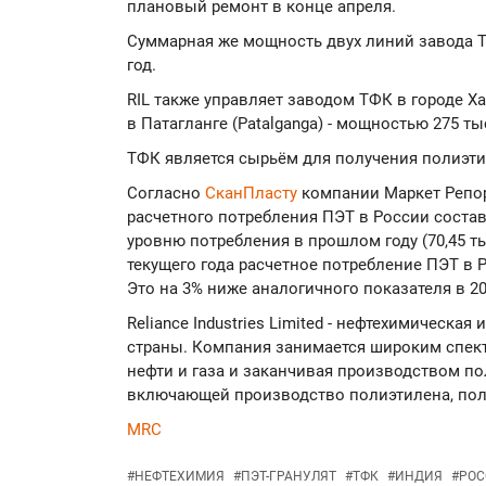
плановый ремонт в конце апреля.
Суммарная же мощность двух линий завода ТФ
год.
RIL также управляет заводом ТФК в городе Ха
в Патагланге (Patalganga) - мощностью 275 ты
ТФК является сырьём для получения полиэти
Согласно
СканПласту
компании Маркет Репорт
расчетного потребления ПЭТ в России состави
уровню потребления в прошлом году (70,45 тыс
текущего года расчетное потребление ПЭТ в Р
Это на 3% ниже аналогичного показателя в 20
Reliance Industries Limited - нефтехимическа
страны. Компания занимается широким спект
нефти и газа и заканчивая производством п
включающей производство полиэтилена, по
MRC
#
НЕФТЕХИМИЯ
#
ПЭТ-ГРАНУЛЯТ
#
ТФК
#
ИНДИЯ
#
РОС