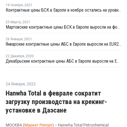
19 Ноября
,
2021
Контрактные цены БСК в Европе в ноябре остались на уровне прошлого месяца
25 Марта
,
2021
Мартовские контрактные цены БСК в Европе выросли на фоне резкого роста цен сырья
26 Января
,
2021
Январские контрактные цены АБС в Европе выросли на EUR250–300 за тонну
22 Декабря
,
2020
Декабрьские контрактные цены АБС в Европе выросли на EUR180-250 за тонну
24 Января
,
2022
Hanwha Total в феврале сократит
загрузку производства на крекинг-
установке в Даэсане
МОСКВА (
Маркет Репорт
) -- Hanwha Total Petrochemical