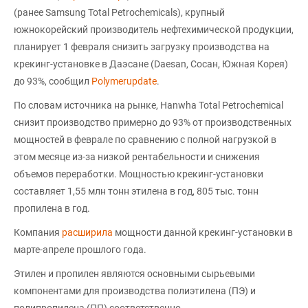
(ранее Samsung Total Petrochemicals), крупный
южнокорейский производитель нефтехимической продукции,
планирует 1 февраля снизить загрузку производства на
крекинг-установке в Даэсане (Daesan, Сосан, Южная Корея)
до 93%, сообщил
Polymerupdate
.
По словам источника на рынке, Hanwha Total Petrochemical
снизит производство примерно до 93% от производственных
мощностей в феврале по сравнению с полной нагрузкой в
этом месяце из-за низкой рентабельности и снижения
объемов переработки. Мощностью крекинг-установки
составляет 1,55 млн тонн этилена в год, 805 тыс. тонн
пропилена в год.
Компания
расширила
мощности данной крекинг-установки в
марте-апреле прошлого года.
Этилен и пропилен являются основными сырьевыми
компонентами для производства полиэтилена (ПЭ) и
полипропилена (ПП) соответственно.