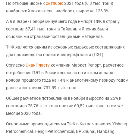
По отношению же к
октябрю
2021 года (6,3 тыс. тонн)
ноябрьский показатель, наоборот, вырос на 126,3%.
А в январе - ноябре минувшего года импорт ТФК в страну
составил 67,41 тыс. тонн, а Тайвань и Япония были
основными странами-поставщиками материала.
ТФК является одним из основных сырьевых составляющих
для производства полиэтилентерефталата (ПЭТ).
Согласно
СканПласту
компании Маркет Репорт, расчетное
потребление ПЭТ в России выросло по итогам января -
ноября прошлого года на 14% к аналогичному периоду годом
ранее и составило 737,59 тыс. тонн.
Общее расчетное потребление в ноябре выросло на 25% и
составило 75,76 тыс. тонн против 60,52 тыс. тонн в том же
месяце 2020 года.
Основными производителями ТФК в Китае являются Yisheng
Petrochemical, Hengli Petrochemical, BP Zhuhai, Hanbang