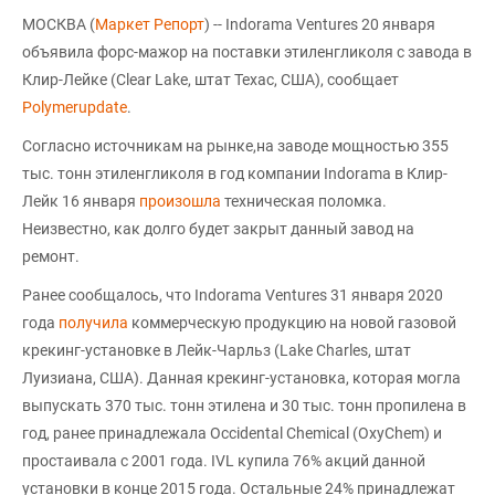
МОСКВА (
Маркет Репорт
) -- Indorama Ventures 20 января
объявила форс-мажор на поставки этиленгликоля с завода в
Клир-Лейке (Clear Lake, штат Техас, США), сообщает
Polymerupdate
.
Согласно источникам на рынке,на заводе мощностью 355
тыс. тонн этиленгликоля в год компании Indorama в Клир-
Лейк 16 января
произошла
техническая поломка.
Неизвестно, как долго будет закрыт данный завод на
ремонт.
Ранее сообщалось, что Indorama Ventures 31 января 2020
года
получила
коммерческую продукцию на новой газовой
крекинг-установке в Лейк-Чарльз (Lake Charles, штат
Луизиана, США). Данная крекинг-установка, которая могла
выпускать 370 тыс. тонн этилена и 30 тыс. тонн пропилена в
год, ранее принадлежала Occidental Chemical (OxyChem) и
простаивала с 2001 года. IVL купила 76% акций данной
установки в конце 2015 года. Остальные 24% принадлежат