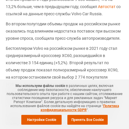
13,2% больше, чем в предыдущем году, сообщил
Автостат
со
ссылкой на данные пресс-службы Volvo Car Russia.
Во втором полугодии объемы продаж на российском рынке
оказались под влиянием недостатка поставок при высоком
уровне спроса, сообщила пресс-служба автопроизводителя.
Бестселлером Volvo на российском рынке в 2021 году стал
среднеразмерный кроссовер ХС60, разошедшийся в
количестве 3 154 единиц (+5,2%). Второй результат по
объему продаж показал полноразмерный кроссовер ХС90,
на котором остановили свой выбор 2 774 покупателя
(+25,6%). Замыкает тройку лидеров Volvo по-прежнему
Мы используем файлы cookie
в различных целях, включая
соблюдение мер безопасности, обеспечение наилучшего
компактный кроссовер ХС40, чья реализация составила 1
пользовательского опыта при работе с нашим сайтом, отслеживание
статистики посещения ресурса и для рекламных задач “Маркет
836 машин (+62,2%). Далее идет флагманский бизнес-седан
Репорт Компани”. Более детальную информацию о правилах
S90 с показателем 524 реализованных автомобиля (+2,3%).
использования файлов cookie вы найдёте на странице "
Политика
конфиденциальности GDPR
".
Между тем, в первом квартале 2022 года компания Volvo
Настройки Cookie
Принять Все Cookie
планирует начать продажи в России обновленного