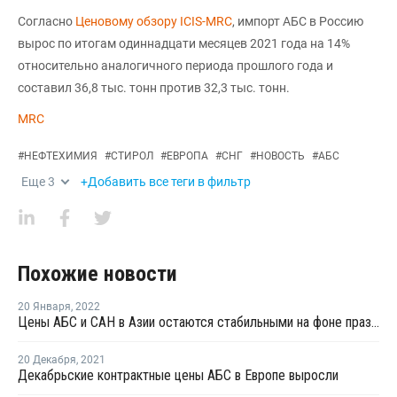
Согласно
Ценовому обзору ICIS-MRC
, импорт АБС в Россию
вырос по итогам одиннадцати месяцев 2021 года на 14%
относительно аналогичного периода прошлого года и
составил 36,8 тыс. тонн против 32,3 тыс. тонн.
MRC
#
НЕФТЕХИМИЯ
#
СТИРОЛ
#
ЕВРОПА
#
СНГ
#
НОВОСТЬ
#
АБС
Еще
3
+Добавить все теги в фильтр
Похожие новости
20 Января
,
2022
Цены АБС и САН в Азии остаются стабильными на фоне праздников
20 Декабря
,
2021
Декабрьские контрактные цены АБС в Европе выросли