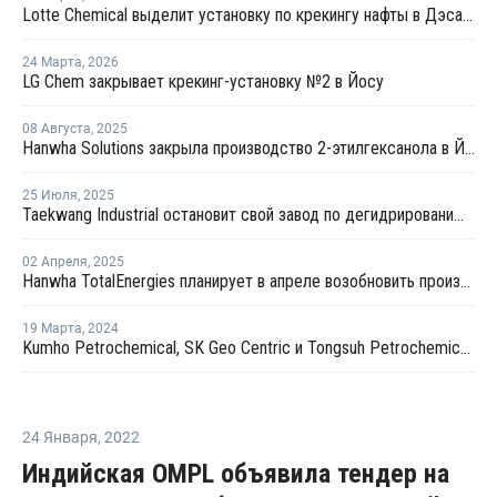
Lotte Chemical выделит установку по крекингу нафты в Дэсане и объединится с HD Hyundai Chemical
24 Марта
,
2026
LG Chem закрывает крекинг-установку №2 в Йосу
08 Августа
,
2025
Hanwha Solutions закрыла производство 2-этилгексанола в Йосу
25 Июля
,
2025
Taekwang Industrial остановит свой завод по дегидрированию пропана в Южной Корее
02 Апреля
,
2025
Hanwha TotalEnergies планирует в апреле возобновить производство на крекинг-установке в Даэсане
19 Марта
,
2024
Kumho Petrochemical, SK Geo Centric и Tongsuh Petrochemical создадут цепочку поставок биомономеров
24 Января
,
2022
Индийская OMPL объявила тендер на