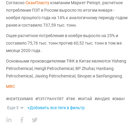
Согласно
СканПласту
компании Маркет Репорт, расчетное
потребление ПЭТ в России выросло по итогам января -
ноября прошлого года на 14% к аналогичному периоду годом
ранее и составило 737,59 тыс. тонн.
Ощее расчетное потребление в ноябре выросло на 25% и
составило 75,76 тыс. тонн против 60,52 тыс. тонн в том же
месяце 2020 года .
Основными производителями ТФК в Китае являются Yisheng
Petrochemical, Hengli Petrochemical, BP Zhuhai, Hanbang
Petrochemical, Jiaxing Petrochemical, Sinopec и Sanfangxiang.
MRC
#
НЕФТЕХИМИЯ
#
ПЭТ-ГРАНУЛЯТ
#
ТФК
#
КИТАЙ
#
ИНДИЯ
#
ОМАН
Еще
3
+Добавить все теги в фильтр