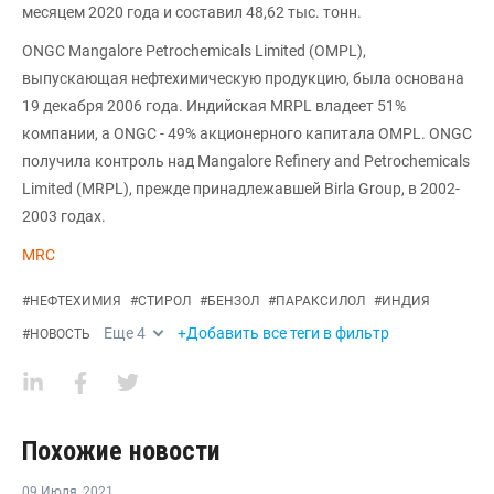
месяцем 2020 года и составил 48,62 тыс. тонн.
ONGC Mangalore Petrochemicals Limited (OMPL),
выпускающая нефтехимическую продукцию, была основана
19 декабря 2006 года. Индийская MRPL владеет 51%
компании, а ONGC - 49% акционерного капитала OMPL. ONGC
получила контроль над Mangalore Refinery and Petrochemicals
Limited (MRPL), прежде принадлежавшей Birla Group, в 2002-
2003 годах.
MRC
#
НЕФТЕХИМИЯ
#
СТИРОЛ
#
БЕНЗОЛ
#
ПАРАКСИЛОЛ
#
ИНДИЯ
Еще
4
+Добавить все теги в фильтр
#
НОВОСТЬ
Похожие новости
09 Июля
,
2021