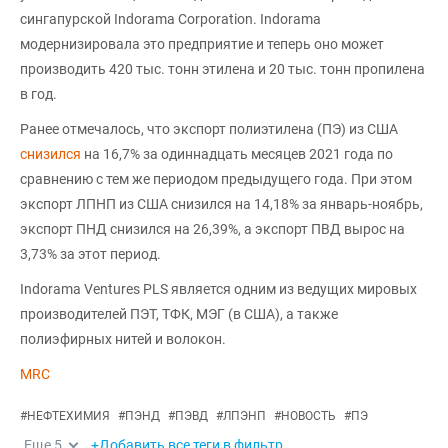
сингапурской Indorama Corporation. Indorama
модернизировала это предприятие и теперь оно может
производить 420 тыс. тонн этилена и 20 тыс. тонн пропилена
в год.
Ранее отмечалось, что экспорт полиэтилена (ПЭ) из США
снизился
на 16,7% за одиннадцать месяцев 2021 года по
сравнению с тем же периодом предыдущего года. При этом
экспорт ЛПНП из США снизился на 14,18% за январь-ноябрь,
экспорт ПНД снизился на 26,39%, а экспорт ПВД вырос на
3,73% за этот период.
Indorama Ventures PLS является одним из ведущих мировых
производителей ПЭТ, ТФК, МЭГ (в США), а также
полиэфирных нитей и волокон.
MRC
#
НЕФТЕХИМИЯ
#
ПЭНД
#
ПЭВД
#
ЛПЭНП
#
НОВОСТЬ
#
ПЭ
Еще
5
+Добавить все теги в фильтр