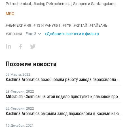
Petrochemical, Jiaxing Petrochemical, Sinopec и Sanfangxiang.
MRC
#
НЕФТЕХИМИЯ
#
ПЭТ-ГРАНУЛЯТ
#
ТФК
#
КИТАЙ
#
ТАЙВАНЬ
Еще
3
+Добавить все теги в фильтр
#
ЯПОНИЯ
Похожие новости
09 Марта
,
2022
Kashima Aromatics возобновила работу завода параксилола в Касиме
28 Февраля
,
2022
Mitsubishi Chemical на этой неделе приступит к плановой профилактике на линии ТФК № 2 в Индонезии
22 Февраля
,
2022
Kashima Aromatics закрыла завод параксилола в Касиме из-за технических проблем
15 Декабря
,
2021