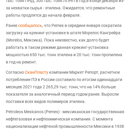
тыс. тонн ПНД, 300 тыс. тонн ЛПНП в год в конце декабря из-
за нехватки сырья - этилена. Ожидается, что ремонтные
работы продлятся до начала февраля.
Ранее
сообщалось
, что Pemex в середине января сократила
загрузку на крекинг-установке в штате Морелос Кангрейра
(Morelos, Мексика). Пока неизвестно, как долго будет
работать в таком режиме данная крекинг-установка
мощностью 650 тыс. тонн этилена и 20 тыс. тонн пропилена
в год на ремонт.
Согласно
СканПласту
компании Маркет Репорт, расчетное
потребление ПЭ в России составило по итогам одиннадцати
месяцев 2021 года 2 265,29 тыс. тонн, что на 14% больше
показателя за аналогичный период годом ранее. Выросли
поставки всех видов полимеров этилена.
Petroleos Mexicanos (Pemex) - мексиканская государственная
нефтегазовая и нефтехимическая компания. С момента
национализации нефтяной промышленности Мексики в 1938