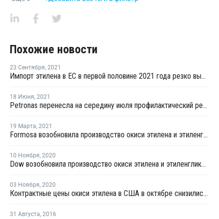
Похожие новости
23 Сентября
,
2021
Импорт этилена в ЕС в первой половине 2021 года резко вырос
18 Июня
,
2021
Petronas перенесла на середину июля профилактический ремонт крекинг-установки в Кертехе
19 Марта
,
2021
Formosa возобновила производство окиси этилена и этиленгликоля в Пойнт-Комфорт
10 Ноября
,
2020
Dow возобновила производство окиси этилена и этиленгликоля в Техасе
03 Ноября
,
2020
Контрактные цены окиси этилена в США в октябре снизились на USD13 за тонну
31 Августа
,
2016