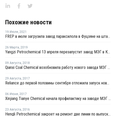
Похожие новости
19 Июля
,
2021
FREP в июле загрузила завод параксилола в Фуцзяне на штатном уровне
26 Марта
,
2019
Yangzi Petrochemical 13 апреля перезапустит завод МЭГ в Китае после планового ремонта
09 Августа
,
2018
Qianxi Coal Chemical возобновила работу нового завода МЭГ в Цяньси после профилактики
29 Августа
,
2017
Reliance до первой половины сентября отложила запуск нового завода МЭГ в Джамнагаре
06 Июня
,
2017
Xinjiang Tianye Chemical начала профилактику на заводе МЭГ в Китае
23 Августа
,
2016
Hengli Petrochemical закроет на ремонт две линии по выпуску ТФК в сентябре-октябре