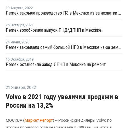
19 Августа
,
2022
Pemex закрыла производство ПЭ в Мексике из-за нехватки сырья
25 Октября
,
2021
Pemex возобновила выпуск ПНД/ДПНП в Мексике
24 Июня
,
2020
Pemex закрывала самый большой НПЗ в Мексике из-за землетрясения и последующего пожара
15 Октября
,
2019
Pemex остановила завод ЛПНП в Мексике на ремонт
21 Января
,
2022
Volvo в 2021 году увеличил продажи в
России на 13,2%
МОСКВА (
Маркет Репорт
) -- Российские дилеры Volvo по
итогам прошлого года реализовали 9 088 машин, что на