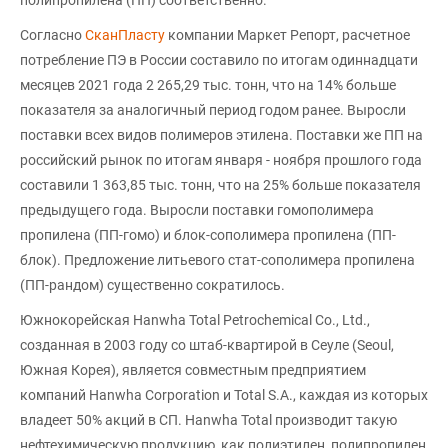
Согласно
СканПласту
компании Маркет Репорт, расчетное
потребление ПЭ в России составило по итогам одиннадцати
месяцев 2021 года 2 265,29 тыс. тонн, что на 14% больше
показателя за аналогичный период годом ранее. Выросли
поставки всех видов полимеров этилена. Поставки же ПП на
российский рынок по итогам января - ноября прошлого года
составили 1 363,85 тыс. тонн, что на 25% больше показателя
предыдущего года. Выросли поставки гомополимера
пропилена (ПП-гомо) и блок-сополимера пропилена (ПП-
блок). Предложение литьевого стат-сополимера пропилена
(ПП-рандом) существенно сократилось.
Южнокорейская Hanwha Total Petrochemical Co., Ltd.,
созданная в 2003 году со штаб-квартирой в Сеуле (Seoul,
Южная Корея), является совместным предприятием
компаний Hanwha Corporation и Total S.A., каждая из которых
владеет 50% акций в СП. Hanwha Total производит такую
нефтехимическую продукцию, как полиэтилен, полипропилен