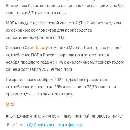
Восточном Китае составила на прошлой неделе примерно 9,5
тыс. тонн и 3,7 тыс. тонн в день.
МЭГ наряду с терефталевой кислотой (ТФК) является одним
из основных компонентов для производства
полиэтилентерефталата (ПЭТ).
Согласно
СканПласту
компании Маркет Репорт, расчетное
потребление ПЭТ в России выросло по итогам января -
ноября прошлого года на 14% к аналогичному периоду годом
ранее и составило 737,59 тыс. тонн.
По сравнению с ноябрем 2020 года общее расчетное
потребление выросло на 25% и составило 75,76 тыс. тонн
против 60,52 тыс. тонн в 2020 году.
MRC
#
НЕФТЕХИМИЯ
#
ПЭТ-ГРАНУЛЯТ
#
МЭГ
#
КИТАЙ
#
НОВОСТЬ
#
MRC
Еще
1
+Добавить все теги в фильтр