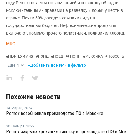
году Pemex остается госкомпанией и по закону обладает
исключительными правами на разведку и добычу нефти в
стране. Почти 60% доходов компании идут в
государственный бюджет. Нефтехимические продукты
включают, помимо прочего полиэтилен, поливинилхлорид.
MRC
#
НЕФТЕХИМИЯ
#
ПЭНД
#
ПЭВД
#
ЛПЭНП
#
МЕКСИКА
#
НОВОСТЬ
Еще
4
+Добавить все теги в фильтр
Похожие новости
14 Марта
,
2024
Pemex возобновила производство ПЭ в Мексике
30 Ноября
,
2022
Pemex закрыла крекинг-установку и производство ПЭ в Мексике на ремонт