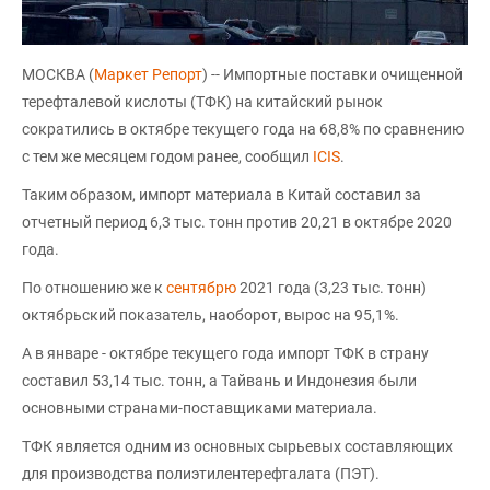
МОСКВА (
Маркет Репорт
) -- Импортные поставки очищенной
терефталевой кислоты (ТФК) на китайский рынок
сократились в октябре текущего года на 68,8% по сравнению
с тем же месяцем годом ранее, сообщил
ICIS
.
Таким образом, импорт материала в Китай составил за
отчетный период 6,3 тыс. тонн против 20,21 в октябре 2020
года.
По отношению же к
сентябрю
2021 года (3,23 тыс. тонн)
октябрьский показатель, наоборот, вырос на 95,1%.
А в январе - октябре текущего года импорт ТФК в страну
составил 53,14 тыс. тонн, а Тайвань и Индонезия были
основными странами-поставщиками материала.
ТФК является одним из основных сырьевых составляющих
для производства полиэтилентерефталата (ПЭТ).