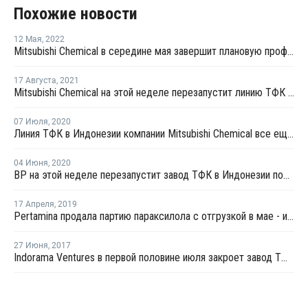
Похожие новости
12 Мая
,
2022
Mitsubishi Chemical в середине мая завершит плановую профилактику на линии ТФК № 1 в Индонезии
17 Августа
,
2021
Mitsubishi Chemical на этой неделе перезапустит линию ТФК № 2 в Индонезии
07 Июля
,
2020
Линия ТФК в Индонезии компании Mitsubishi Chemical все еще остается закрытой
04 Июня
,
2020
BP на этой неделе перезапустит завод ТФК в Индонезии после ремонта
17 Апреля
,
2019
Pertamina продала партию параксилола с отгрузкой в мае - июне со скидкой
27 Июня
,
2017
Indorama Ventures в первой половине июля закроет завод ТФК в Чилегоне на профилактику