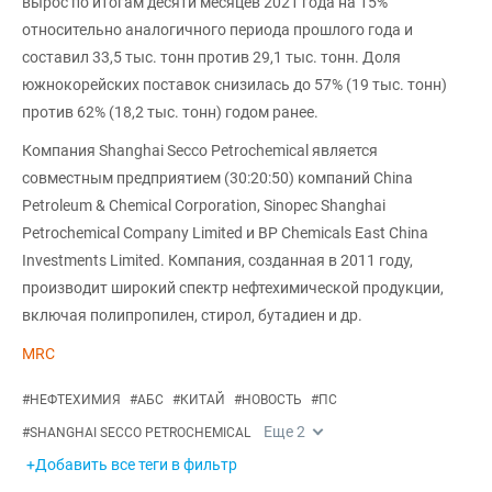
вырос по итогам десяти месяцев 2021 года на 15%
относительно аналогичного периода прошлого года и
составил 33,5 тыс. тонн против 29,1 тыс. тонн. Доля
южнокорейских поставок снизилась до 57% (19 тыс. тонн)
против 62% (18,2 тыс. тонн) годом ранее.
Компания Shanghai Secco Petrochemical является
совместным предприятием (30:20:50) компаний China
Petroleum & Chemical Corporation, Sinopec Shanghai
Petrochemical Company Limited и BP Chemicals East China
Investments Limited. Компания, созданная в 2011 году,
производит широкий спектр нефтехимической продукции,
включая полипропилен, стирол, бутадиен и др.
MRC
#
НЕФТЕХИМИЯ
#
АБС
#
КИТАЙ
#
НОВОСТЬ
#
ПС
Еще
2
#
SHANGHAI SECCO PETROCHEMICAL
+Добавить все теги в фильтр