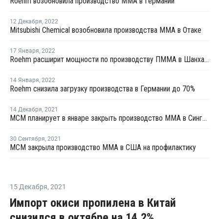
Roehm возобновила производство ММА в Германии
12 Декабря
,
2022
Mitsubishi Chemical возобновила производства ММА в Отаке
17 Января
,
2022
Roehm расширит мощности по производству ПММА в Шанхае ко второму кварталу 2023 года
14 Января
,
2022
Roehm снизила загрузку производства в Германии до 70%
14 Декабря
,
2021
MCM планирует в январе закрыть производство ММА в Сингапуре на профилактику
30 Сентября
,
2021
MCM закрыла производство ММА в США на профилактику
15 Декабря
,
2021
Импорт окиси пропилена в Китай
снизился в октябре на 14,2%