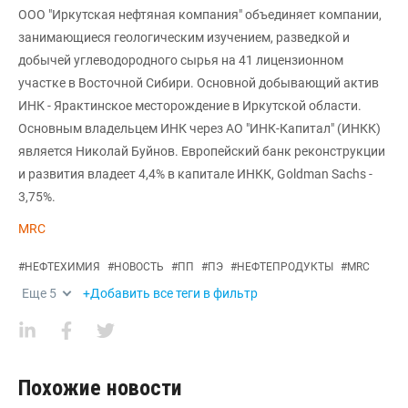
ООО "Иркутская нефтяная компания" объединяет компании,
занимающиеся геологическим изучением, разведкой и
добычей углеводородного сырья на 41 лицензионном
участке в Восточной Сибири. Основной добывающий актив
ИНК - Ярактинское месторождение в Иркутской области.
Основным владельцем ИНК через АО "ИНК-Капитал" (ИНКК)
является Николай Буйнов. Европейский банк реконструкции
и развития владеет 4,4% в капитале ИНКК, Goldman Sachs -
3,75%.
MRC
#
НЕФТЕХИМИЯ
#
НОВОСТЬ
#
ПП
#
ПЭ
#
НЕФТЕПРОДУКТЫ
#
MRC
Еще
5
+Добавить все теги в фильтр
Похожие новости