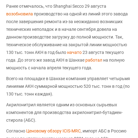
Ранее отмечалось, что Shanghai Secco 29 августа
возобновила
производство на одной из линий этого завода
после завершения ремонта из-за неожиданно возникших
технических неполадок и в начале сентября довела на
данном производстве загрузку до полной мощности. Так,
техническое обслуживание на закрытой линии мощностью
130 тыс. тонн АКН в год было
начато
23 августа текущего
года. До этого же завод АКН в Шанхае
работал
на полную
мощность с начала апреля текущего года.
Всего на площадке в Шанхае компания управляет четырьмя
линиями АКН суммарной мощностью 520 тыс. тонн в год (по
130 тыс. тонн каждая).
Акрилонитрил является одним из основных сырьевых
компонентов для производства акрилонитрил-бутадиен-
стирола (АБС).
Согласно
Ценовому обзору ICIS-MRC
, импорт АБС в Россию