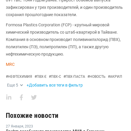
891 тыс. тонн годом ранее. Прирост объемов выпуска
зафиксирован у трех производителей, и один производитель
сохранил прошлогодние показатели.
Formosa Plastics Corporation (FCP) - крупный мировой
химический производитель со штаб-квартирой в Тайване.
Компания в основном производит поливинилхлорид (ПВХ),
полиэтилен (ПЭ), полипропилен (ПП), а также другую
нефтехимическую продукцию.
MRC
#
НЕФТЕХИМИЯ
#
ПВХ-Е
#
ПВХ-С
#
ПВХ-ПАСТА
#
НОВОСТЬ
#
АКРИЛ
Еще
5
+Добавить все теги в фильтр
Похожие новости
27 Января
,
2023