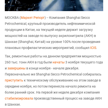
МОСКВА (
Маркет Репорт
) -- Компания Shanghai Secco
Petrochemical, крупный производитель нефтехимической
продукции в Китае, на текущей неделе держит загрузку
мощностей на заводе по выпуску акрилонитрила (АКН) в
Шанхае (Shanghai, Китай) на уровне 100% после проведения
плановых профилактических мероприятий, сообщил
ICIS
.
Так, ремонтные работы на данном предприятии мощностью
260 тыс. тонн АКН в год были
начаты
3 ноября текущего года
и
завершены
в конце ноября - начале декабря.
Первоначально же Shanghai Secco Petrochemical собиралась
приступить
к техническому обслуживанию на этом заводе в
середине ноября, но потом перенесла начало ремонта на
более ранний срок. На первой же неделе декабря компания
стабилизировала
производственный процесс на заводе АКН
в Шанхае.