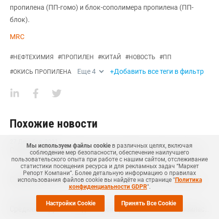
пропилена (ПП-гомо) и блок-сополимера пропилена (ПП-
блок).
MRC
#
НЕФТЕХИМИЯ
#
ПРОПИЛЕН
#
КИТАЙ
#
НОВОСТЬ
#
ПП
Еще
4
+Добавить все теги в фильтр
#
ОКИСЬ ПРОПИЛЕНА
Похожие новости
27 Декабря
,
2021
Мы используем файлы cookie
в различных целях, включая
Средняя загрузка заводов окиси пропилена в Китае немного немного снизилась в середине декабря
соблюдение мер безопасности, обеспечение наилучшего
пользовательского опыта при работе с нашим сайтом, отслеживание
статистики посещения ресурса и для рекламных задач “Маркет
10 Ноября
,
2021
Репорт Компани”. Более детальную информацию о правилах
Средняя загрузка заводов окиси пропилена в Китае вырос в конце октября на 5,3%
использования файлов cookie вы найдёте на странице "
Политика
конфиденциальности GDPR
".
08 Ноября
,
2021
Настройки Cookie
Принять Все Cookie
Средняя загрузка заводов окиси пропилена в Китае снизилась во второй половине октября почти на 5%