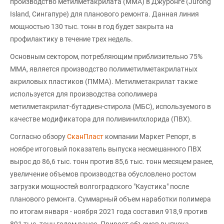
производство метилметакрилата (ММА) в Джуронге (Jurong
Island, Сингапуре) для планового ремонта. Данная линия
мощностью 130 тыс. тонн в год будет закрыта на
профилактику в течение трех недель.
Основным сектором, потребляющим приблизительно 75%
ММА, является производство полиметилметакрилатных
акриловых пластиков (ПММА). Метилметакрилат также
используется для производства сополимера
метилметакрилат-бутадиен-стирола (МБС), используемого в
качестве модификатора для поливинилхлорида (ПВХ).
Согласно обзору
СканПласт
компании Маркет Репорт, в
ноябре итоговый показатель выпуска несмешанного ПВХ
вырос до 86,6 тыс. тонн против 85,6 тыс. тонн месяцем ранее,
увеличение объемов производства обусловлено ростом
загрузки мощностей волгоградского "Каустика" после
планового ремонта. Суммарный объем наработки полимера
по итогам января - ноября 2021 года составил 918,9 против