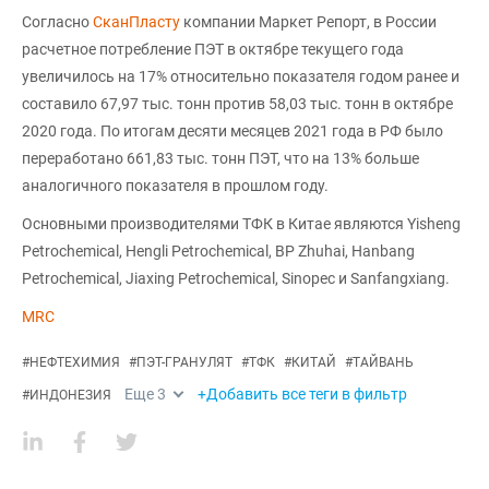
Согласно
СканПласту
компании Маркет Репорт, в России
расчетное потребление ПЭТ в октябре текущего года
увеличилось на 17% относительно показателя годом ранее и
составило 67,97 тыс. тонн против 58,03 тыс. тонн в октябре
2020 года. По итогам десяти месяцев 2021 года в РФ было
переработано 661,83 тыс. тонн ПЭТ, что на 13% больше
аналогичного показателя в прошлом году.
Основными производителями ТФК в Китае являются Yisheng
Petrochemical, Hengli Petrochemical, BP Zhuhai, Hanbang
Petrochemical, Jiaxing Petrochemical, Sinopec и Sanfangxiang.
MRC
#
НЕФТЕХИМИЯ
#
ПЭТ-ГРАНУЛЯТ
#
ТФК
#
КИТАЙ
#
ТАЙВАНЬ
Еще
3
+Добавить все теги в фильтр
#
ИНДОНЕЗИЯ