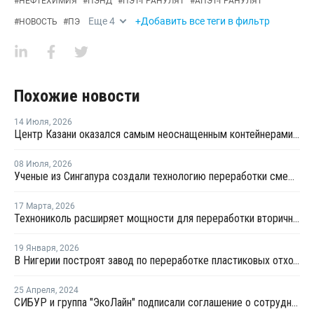
#
НЕФТЕХИМИЯ
#
ПЭНД
#
ПЭТ-ГРАНУЛЯТ
#
АПЭТ-ГРАНУЛЯТ
Еще
4
+Добавить все теги в фильтр
#
НОВОСТЬ
#
ПЭ
Похожие новости
14 Июля
,
2026
Центр Казани оказался самым неоснащенным контейнерами раздельного сбора отходов
08 Июля
,
2026
Ученые из Сингапура создали технологию переработки смешанного пластика без участия растворителя
17 Марта
,
2026
Технониколь расширяет мощности для переработки вторичных пластмасс
19 Января
,
2026
В Нигерии построят завод по переработке пластиковых отходов в ПЭТ мощностью 100 тысяч тонн
25 Апреля
,
2024
СИБУР и группа "ЭкоЛайн" подписали соглашение о сотрудничестве в Подмосковье