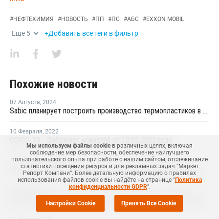
#
НЕФТЕХИМИЯ
#
НОВОСТЬ
#
ПП
#
ПС
#
АБС
#
EXXON MOBIL
Еще
5
+Добавить все теги в фильтр
Похожие новости
07 Августа
,
2024
Sabic планирует построить производство термопластиков в Китае
10 Февраля
,
2022
COVID-19 - Дайджест новостей от 10.02.2022 года
Мы используем файлы cookie
в различных целях, включая
соблюдение мер безопасности, обеспечение наилучшего
пользовательского опыта при работе с нашим сайтом, отслеживание
13 Сентября
,
2021
статистики посещения ресурса и для рекламных задач “Маркет
НПП "ПОЛИПЛАСТИК" ожидает роста применения пластиков в производстве автомобилей в ближайшие 3-5 лет
Репорт Компани”. Более детальную информацию о правилах
использования файлов cookie вы найдёте на странице "
Политика
конфиденциальности GDPR
".
29 Июня
,
2021
Faurecia открыла в России завод по выпуску автомобильных сидений
Настройки Cookie
Принять Все Cookie