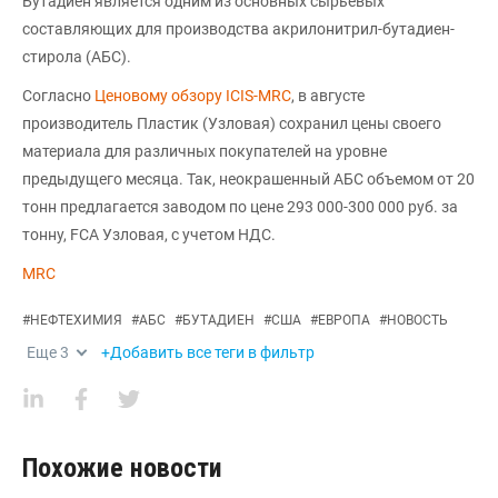
Бутадиен является одним из основных сырьевых
составляющих для производства акрилонитрил-бутадиен-
стирола (АБС).
Согласно
Ценовому обзору ICIS-MRC
, в августе
производитель Пластик (Узловая) сохранил цены своего
материала для различных покупателей на уровне
предыдущего месяца. Так, неокрашенный АБС объемом от 20
тонн предлагается заводом по цене 293 000-300 000 руб. за
тонну, FCA Узловая, с учетом НДС.
MRC
#
НЕФТЕХИМИЯ
#
АБС
#
БУТАДИЕН
#
США
#
ЕВРОПА
#
НОВОСТЬ
Еще
3
+Добавить все теги в фильтр
Похожие новости