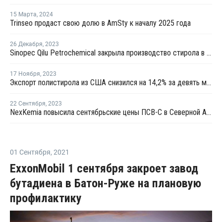
15 Марта
,
2024
Trinseo продаст свою долю в AmSty к началу 2025 года
26 Декабря
,
2023
Sinopec Qilu Petrochemical закрыла производство стирола в Китае на ремонт
17 Ноября
,
2023
Экспорт полистирола из США снизился на 14,2% за девять месяцев
22 Сентября
,
2023
NexKemia повысила сентябрьские цены ПСВ-С в Северной Америке
01 Сентября
,
2021
ExxonMobil 1 сентября закроет завод
бутадиена в Батон-Руже на плановую
профилактику