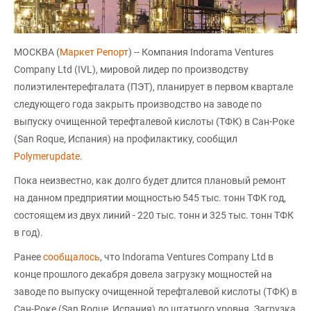
МОСКВА (
Маркет Репорт
) -- Компания Indorama Ventures
Company Ltd (IVL), мировой лидер по производству
полиэтилентерефталата (ПЭТ), планирует в первом квартале
следующего года закрыть производство на заводе по
выпуску очищенной терефталевой кислоты (ТФК) в Сан-Роке
(San Roque, Испания) на профилактику, сообщил
Polymerupdate
.
Пока неизвестно, как долго будет длится плановый ремонт
на данном предприятии мощностью 545 тыс. тонн ТФК год,
состоящем из двух линий - 220 тыс. тонн и 325 тыс. тонн ТФК
в год).
Ранее
сообщалось
, что Indorama Ventures Company Ltd в
конце прошлого декабря довела загрузку мощностей на
заводе по выпуску очищенной терефталевой кислоты (ТФК) в
Сан-Роке (San Roque, Испания) до штатного уровня. Загрузка