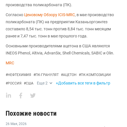
производства поликарбоната (ПК).
Согласно
Ценовому Обзору ICIS-MRC
, в мае производство
поликарбоната (ПК) на предприятии Казаньоргсинтез
составило 8,54 тыс. тонн против 8,84 тыс. тонн месяцем
ранее и 7,47 тыс. тонн в мае прошлого года.
Основными производителями ацетона в США являются
INEOS Phenol, Altivia, AdvanSix, Shell Chemicals, SABIC и Olin.
MRC
#
НЕФТЕХИМИЯ
#
ПК-ГРАНУЛЯТ
#
АЦЕТОН
#
ПК-КОМПОЗИЦИИ
Еще
2
+Добавить все теги в фильтр
#
РОССИЯ
#
США
Похожие новости
26 Мая
,
2026