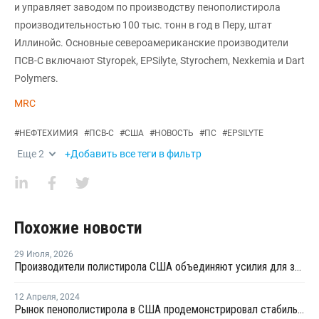
и управляет заводом по производству пенополистирола
производительностью 100 тыс. тонн в год в Перу, штат
Иллинойс. Основные североамериканские производители
ПСВ-С включают Styropek, EPSilyte, Styrochem, Nexkemia и Dart
Polymers.
MRC
#
НЕФТЕХИМИЯ
#
ПСВ-С
#
США
#
НОВОСТЬ
#
ПС
#
EPSILYTE
Еще
2
+Добавить все теги в фильтр
Похожие новости
29 Июля
,
2026
Производители полистирола США объединяют усилия для защиты рынка от экологических ограничений
12 Апреля
,
2024
Рынок пенополистирола в США продемонстрировал стабильность и устойчивость в марте