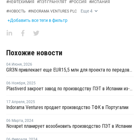
#
НЕФТЕХИМИЯ
#
ПЭТ-ГРАНУЛЯТ
#
РОССИЯ
#
ИСПАНИЯ
Еще
4
#
НОВОСТЬ
#
INDORAMA VENTURES PLC
+Добавить все теги в фильтр
Похожие новости
04 Июня
,
2026
GR3N привлекает еще EUR15,5 млн для проекта по передовой переработке ПЭТ в Испании
06 Ноября
,
2025
Plastiverd закроет завод по производству ПЭТ в Испании из-за высоких издержек и дешевого импорта
17 Апреля
,
2025
Indorama Ventures продает производство ТФК в Португалии
06 Марта
,
2024
Novapet планирует возобновить производство ПЭТ в Испании
06 Февраля
,
2024