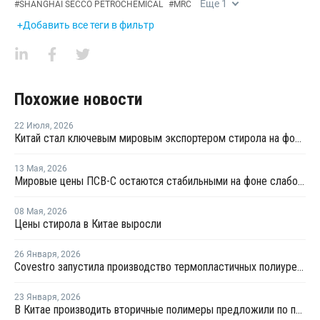
Еще
1
#
SHANGHAI SECCO PETROCHEMICAL
#
MRC
+Добавить все теги в фильтр
Похожие новости
22 Июля
,
2026
Китай стал ключевым мировым экспортером стирола на фоне кризиса на Ближнем Востоке
13 Мая
,
2026
Мировые цены ПСВ-С остаются стабильными на фоне слабого спроса
08 Мая
,
2026
Цены стирола в Китае выросли
26 Января
,
2026
Covestro запустила производство термопластичных полиуретанов в Китае
23 Января
,
2026
В Китае производить вторичные полимеры предложили по принципу конструкторов LEGO