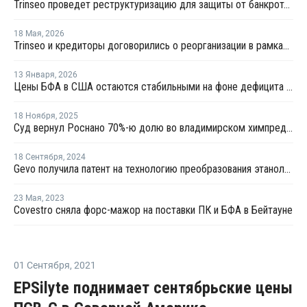
Trinseo проведет реструктуризацию для защиты от банкротства
18 Мая
,
2026
Trinseo и кредиторы договорились о реорганизации в рамках Главы 11 закона о банкротстве
13 Января
,
2026
Цены БФА в США остаются стабильными на фоне дефицита предложения в Азии и роста стоимости грузоперевозок
18 Ноября
,
2025
Суд вернул Роснано 70%-ю долю во владимирском химпредприятии "Акрилан"
18 Сентября
,
2024
Gevo получила патент на технологию преобразования этанола в олефины за один этап
23 Мая
,
2023
Covestro сняла форс-мажор на поставки ПК и БФА в Бейтауне
01 Сентября
,
2021
EPSilyte поднимает сентябрьские цены