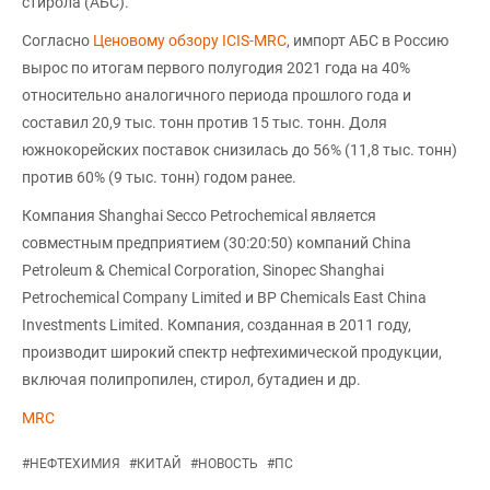
стирола (АБС).
Согласно
Ценовому обзору ICIS-MRC
, импорт АБС в Россию
вырос по итогам первого полугодия 2021 года на 40%
относительно аналогичного периода прошлого года и
составил 20,9 тыс. тонн против 15 тыс. тонн. Доля
южнокорейских поставок снизилась до 56% (11,8 тыс. тонн)
против 60% (9 тыс. тонн) годом ранее.
Компания Shanghai Secco Petrochemical является
совместным предприятием (30:20:50) компаний China
Petroleum & Chemical Corporation, Sinopec Shanghai
Petrochemical Company Limited и BP Chemicals East China
Investments Limited. Компания, созданная в 2011 году,
производит широкий спектр нефтехимической продукции,
включая полипропилен, стирол, бутадиен и др.
MRC
#
НЕФТЕХИМИЯ
#
КИТАЙ
#
НОВОСТЬ
#
ПС