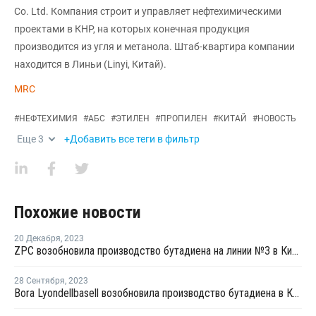
Co. Ltd. Компания строит и управляет нефтехимическими
проектами в КНР, на которых конечная продукция
производится из угля и метанола. Штаб-квартира компании
находится в Линьи (Linyi, Китай).
MRC
#
НЕФТЕХИМИЯ
#
АБС
#
ЭТИЛЕН
#
ПРОПИЛЕН
#
КИТАЙ
#
НОВОСТЬ
Еще
3
+Добавить все теги в фильтр
Похожие новости
20 Декабря
,
2023
ZPC возобновила производство бутадиена на линии №3 в Китае
28 Сентября
,
2023
Bora Lyondellbasell возобновила производство бутадиена в Китае после ремонта