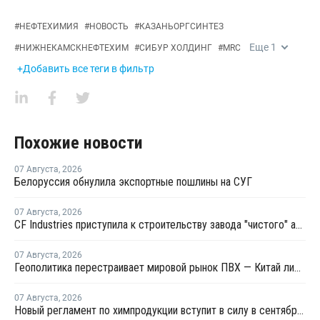
#
НЕФТЕХИМИЯ
#
НОВОСТЬ
#
КАЗАНЬОРГСИНТЕЗ
Еще
1
#
НИЖНЕКАМСКНЕФТЕХИМ
#
СИБУР ХОЛДИНГ
#
MRC
+Добавить все теги в фильтр
Похожие новости
07 Августа
,
2026
Белоруссия обнулила экспортные пошлины на СУГ
07 Августа
,
2026
CF Industries приступила к строительству завода "чистого" аммиака за USD4 миллиарда
07 Августа
,
2026
Геополитика перестраивает мировой рынок ПВХ — Китай лидирует в экспорте
07 Августа
,
2026
Новый регламент по химпродукции вступит в силу в сентябре 2027 года