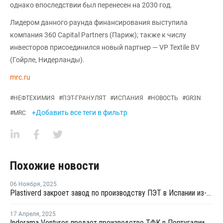
однако впоследствии был перенесен на 2030 год.
Лидером данного раунда финансирования выступила
компания 360 Capital Partners (Париж); также к числу
инвесторов присоединился новый партнер — VP Textile BV
(Гойрле, Нидерланды).
mrc.ru
#
НЕФТЕХИМИЯ
#
ПЭТ-ГРАНУЛЯТ
#
ИСПАНИЯ
#
НОВОСТЬ
#
GR3N
+Добавить все теги в фильтр
#
MRC
Похожие новости
06 Ноября
,
2025
Plastiverd закроет завод по производству ПЭТ в Испании из-за высоких издержек и дешевого импорта
17 Апреля
,
2025
Indorama Ventures продает производство ТФК в Португалии