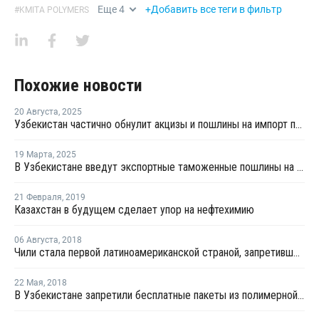
Еще
4
+Добавить все теги в фильтр
#
KMITA POLYMERS
Похожие новости
20 Августа
,
2025
Узбекистан частично обнулит акцизы и пошлины на импорт пластика
19 Марта
,
2025
В Узбекистане введут экспортные таможенные пошлины на 86 видов товаров
21 Февраля
,
2019
Казахстан в будущем сделает упор на нефтехимию
06 Августа
,
2018
Чили стала первой латиноамериканской страной, запретившей полиэтиленовые пакеты
22 Мая
,
2018
В Узбекистане запретили бесплатные пакеты из полимерной пленки