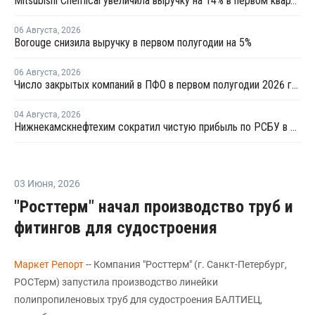
Mitsubishi Chemical увеличила выручку на 14% в первом квартале японского финансового года
06 Августа
,
2026
Borouge снизила выручку в первом полугодии на 5%
06 Августа
,
2026
Число закрытых компаний в ПФО в первом полугодии 2026 года вдвое превысило число новых
04 Августа
,
2026
Нижнекамскнефтехим сократил чистую прибыль по РСБУ в 15 раз в первом полугодии
03 Июня
,
2026
"Росттерм" начал производство труб и
фитингов для судостроения
Маркет Репорт
-- Компания "Росттерм" (г. Санкт-Петербург,
РОСТерм) запустила производство линейки
полипропиленовых труб для судостроения БАЛТИЕЦ,