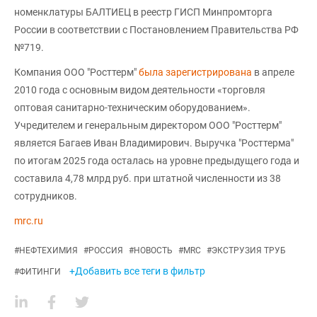
номенклатуры БАЛТИЕЦ в реестр ГИСП Минпромторга
России в соответствии с Постановлением Правительства РФ
№719.
Компания ООО "Росттерм"
была зарегистрирована
в апреле
2010 года с основным видом деятельности «торговля
оптовая санитарно-техническим оборудованием».
Учредителем и генеральным директором ООО "Росттерм"
является Багаев Иван Владимирович. Выручка "Росттерма"
по итогам 2025 года осталась на уровне предыдущего года и
составила 4,78 млрд руб. при штатной численности из 38
сотрудников.
mrc.ru
#
НЕФТЕХИМИЯ
#
РОССИЯ
#
НОВОСТЬ
#
MRC
#
ЭКСТРУЗИЯ ТРУБ
+Добавить все теги в фильтр
#
ФИТИНГИ