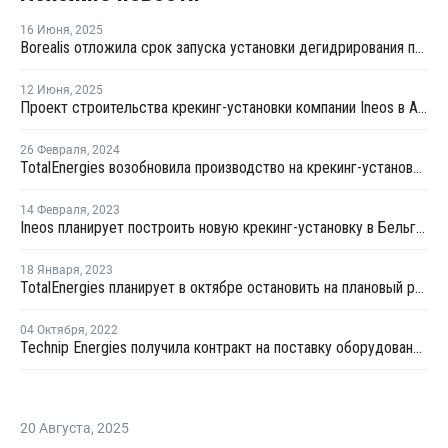
16 Июня
,
2025
Borealis отложила срок запуска установки дегидрирования пропана в Бельгии
12 Июня
,
2025
Проект строительства крекинг-установки компании Ineos в Антверпене завершен на 70%
26 Февраля
,
2024
TotalEnergies возобновила производство на крекинг-установке в Антверпене
14 Февраля
,
2023
Ineos планирует построить новую крекинг-установку в Бельгии
18 Января
,
2023
TotalEnergies планирует в октябре остановить на плановый ремонт крекинг-установку в Антверпене
04 Октября
,
2022
Technip Energies получила контракт на поставку оборудования для крекинг-установки INEOS
20 Августа
,
2025