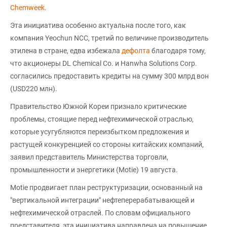
Chemweek
.
Эта инициатива особенно актуальна после того, как
компания Yeochun NCC, третий по величине производитель
этилена в стране, едва избежала
дефолта
благодаря тому,
что акционеры DL Chemical Co. и Hanwha Solutions Corp.
согласились предоставить кредиты на сумму 300 млрд вон
(USD220 млн).
Правительство Южной Кореи признало критические
проблемы, стоящие перед нефтехимической отраслью,
которые усугубляются переизбытком предложения и
растущей конкуренцией со стороны китайских компаний,
заявил представитель Министерства торговли,
промышленности и энергетики (Motie) 19 августа.
Motie продвигает план реструктуризации, основанный на
"вертикальной интеграции" нефтеперерабатывающей и
нефтехимической отраслей. По словам официального
представителя, эта инициатива направлена на повышение