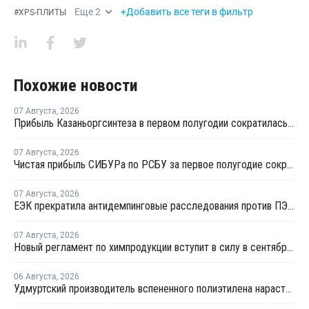
Еще
2
+Добавить все теги в фильтр
#
XPS-ПЛИТЫ
Похожие новости
07 Августа
,
2026
Прибыль Казаньоргсинтеза в первом полугодии сократилась более чем в 2 раза
07 Августа
,
2026
Чистая прибыль СИБУРа по РСБУ за первое полугодие сократилась в 3,6 раза
07 Августа
,
2026
ЕЭК прекратила антидемпинговые расследования против ПЭ и ПП из Азербайджана и Туркменистана
07 Августа
,
2026
Новый регламент по химпродукции вступит в силу в сентябре 2027 года
06 Августа
,
2026
Удмуртский производитель вспененного полиэтилена нарастит выпуск на 15%