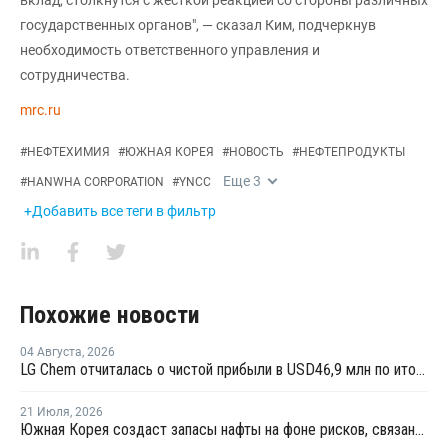
государственных органов", — сказал Ким, подчеркнув
необходимость ответственного управления и
сотрудничества.
mrc.ru
#
НЕФТЕХИМИЯ
#
ЮЖНАЯ КОРЕЯ
#
НОВОСТЬ
#
НЕФТЕПРОДУКТЫ
Еще
3
#
HANWHA CORPORATION
#
YNCC
+Добавить все теги в фильтр
Похожие новости
04 Августа
,
2026
LG Chem отчиталась о чистой прибыли в USD46,9 млн по итогам второго квартала 2026 года
21 Июля
,
2026
Южная Корея создаст запасы нафты на фоне рисков, связанных с поставками с Ближнего Востока