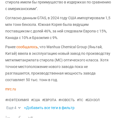
стирола имели бы преимущество в издержках по сравнению
с американскими".
Согласно данным GTAS, в 2024 году США импортировали 1,5
млн тонн бензола. Южная Корея была ведущим
поставщиком с долей 46%, за ней следовали Европа с 15%,
Канада с 10% и Бразилия с 9%.
Ранее
сообщалось
, что Wanhua Chemical Group (Яньтай,
Китай) ввела в эксплуатацию новый завод по производству
метилметакрилата стирола (МС) оптического класса. Хотя
точное местоположение нового завода пока не
разглашается, производственная мощность завода
составляет 50 тыс. тонн в год.
mrc.ru
#
НЕФТЕХИМИЯ
#
США
#
ЕВРОПА
#
НОВОСТЬ
#
ПС
#
БЕНЗОЛ
Еще
4
+Добавить все теги в фильтр