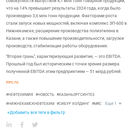
совокупности выпустили 4,1 млн тонн товарной продукции,
что на 14% превышает результаты 2024 года, когда было
произведено 3,6 млн тонн продукции. Факторами роста
стали запуск новых мощностей, включая комплекс ЭП-600 в
Нижнекамске, расширение производства полиэтилена в
Казани, а также повышение производительности, загрузки
производств, стабилизация работы оборудования.
"Вторая грань", характеризующая развитие, — это EBITDA.
Прошлый год был историческим с точки зрения размера
полученной EBITDA этим предприятием — 51 млрд рублей.
mrc.ru
#
НЕФТЕХИМИЯ
#
НОВОСТЬ
#
КАЗАНЬОРГСИНТЕЗ
Еще
1
#
НИЖНЕКАМСКНЕФТЕХИМ
#
СИБУР ХОЛДИНГ
#
MRC
+Добавить все теги в фильтр