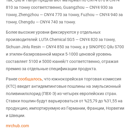
Так, Qilu и Tianjin предлагают материал по CNY4 870 и CNY4
810 за тонну соответственно, Guangzhou — CNY4 930 за
тонну, Zhengzhou — CNY4 770 за тонну, Fuzhou — CNY4 940 за
тонну, Chengdu — CNY4 740 за тонну.
Более высокие уровни фиксируются у отдельных
производителей: LUTA Chemical SG5 — CNY4 820 за тонну,
Sichuan Jinlu Resin — CNY4 850 за тонну, а у SINOPEC Qilu S700
и этилен-базированной марки 5-1000 ценовой уровень
составляет 5100 и 5000 юаней/т соответственно, отражая
премию за отдельные спецификации продукта.
Ранее
сообщалось
, что южнокорейская торговая комиссия
(KTC) введет антидемпинговые пошлины на эмульсионный
поливинилхлорид (ПВХ-Э) из четырех европейских стран.
Ставки пошлин будут варьироваться от %25,79 до %31,55 на
продукцию, импортируемую из Германии, Франции, Норвегии
и Швеции.
mrchub.com