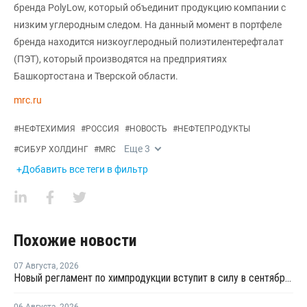
бренда PolyLow, который объединит продукцию компании с
низким углеродным следом. На данный момент в портфеле
бренда находится низкоуглеродный полиэтилентерефталат
(ПЭТ), который производятся на предприятиях
Башкортостана и Тверской области.
mrc.ru
#
НЕФТЕХИМИЯ
#
РОССИЯ
#
НОВОСТЬ
#
НЕФТЕПРОДУКТЫ
Еще
3
#
СИБУР ХОЛДИНГ
#
MRC
+Добавить все теги в фильтр
Похожие новости
07 Августа
,
2026
Новый регламент по химпродукции вступит в силу в сентябре 2027 года
06 Августа
,
2026