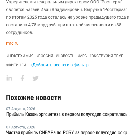
Учредителем и генеральным директором ООО "Росттерм"
является Багаев Иван Владимирович. Выручка "Росттерма"
по итогам 2025 года осталась на уровне предыдущего года и
составила 4,78 млрд руб. при штатной численности из 38
сотрудников.
mrc.ru
#
НЕФТЕХИМИЯ
#
РОССИЯ
#
НОВОСТЬ
#
MRC
#
ЭКСТРУЗИЯ ТРУБ
+Добавить все теги в фильтр
#
ФИТИНГИ
Похожие новости
07 Августа
,
2026
Прибыль Казаньоргсинтеза в первом полугодии сократилась более чем в 2 раза
07 Августа
,
2026
Чистая прибыль СИБУРа по РСБУ за первое полугодие сократилась в 3,6 раза