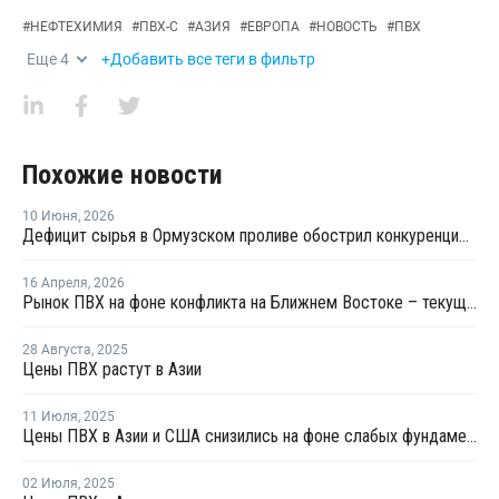
#
НЕФТЕХИМИЯ
#
ПВХ-С
#
АЗИЯ
#
ЕВРОПА
#
НОВОСТЬ
#
ПВХ
Еще
4
+Добавить все теги в фильтр
Похожие новости
10 Июня
,
2026
Дефицит сырья в Ормузском проливе обострил конкуренцию на рынке ПВХ в Азии
16 Апреля
,
2026
Рынок ПВХ на фоне конфликта на Ближнем Востоке – текущая ситуация и прогноз мирового рынка ПВХ
28 Августа
,
2025
Цены ПВХ растут в Азии
11 Июля
,
2025
Цены ПВХ в Азии и США снизились на фоне слабых фундаментальных факторов
02 Июля
,
2025