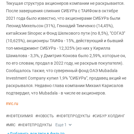
Текущая структура акционеров компании не раскрывается.
После завершения слияния СИБУРа с ТАИФом в октябре
2021 года было известно, что акционерами СИБУРа были
Леонид Михельсон (31%), Геннадий Тимченко (14,45%),
китайские Sinopec и Фонд Шелкового пути (по 8,5%), "СОГАЗ"
(10,625%), акционеры ТАИФа - 15%, действующий и бывший
топ-менеджмент СИБУРа - 12,325% (из них у Кирилла
Шамалова - 3,3%, у Дмитрия Конова было 2,59%, которые он,
по его словам, продал в 2022 году, не раскрыв покупателя).
Сообщалось также, что суверенный фонд ОАЭ Mubadala
Investment Company купил 1,9% "СИБУРа", продавец акций не
раскрывался. Недавно глава компании Михаил Карисалов
подтвердил, что Mubadala - в числе ее акционеров.
mrc.ru
#
НЕФТЕХИМИЯ
#
НОВОСТЬ
#
НЕФТЕПРОДУКТЫ
#
СИБУР ХОЛДИНГ
Еще
1
#
MRC
#
НЕФТЕПРОДУКТЫ
+Добавить все теги в фильтр