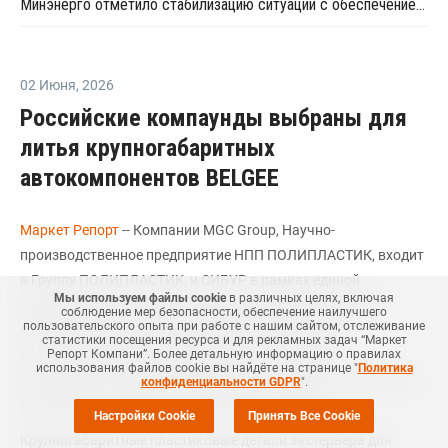
Минэнерго отметило стабилизацию ситуации с обеспечением топливом в ряде регионов
02 Июня
,
2026
Российские компаунды выбраны для
литья крупногабаритных
автокомпонентов BELGEE
Маркет Репорт
-- Компании MGC Group, Научно-
производственное предприятие НПП ПОЛИПЛАСТИК, входит
в Группу ПОЛИПЛАСТИК, и СИБУР в рамках единой
Мы используем файлы cookie
в различных целях, включая
промышленной политики России и Беларуси, которая
соблюдение мер безопасности, обеспечение наилучшего
пользовательского опыта при работе с нашим сайтом, отслеживание
позволяет использовать для импортозамещения
статистики посещения ресурса и для рекламных задач “Маркет
Репорт Компани”. Более детальную информацию о правилах
производственные мощности обоих государств,
использования файлов cookie вы найдёте на странице "
Политика
осуществили глубокую локализацию по принципу "от сырья
конфиденциальности GDPR
".
до изделия", говорится в сообщении компании.
Настройки Cookie
Принять Все Cookie
Крупногабаритные пластиковые детали экстерьера для