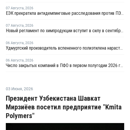
07 Августа
,
2026
ЕЭК прекратила антидемпинговые расследования против ПЭ и ПП из Азербайджана и Туркменистана
07 Августа
,
2026
Новый регламент по химпродукции вступит в силу в сентябре 2027 года
06 Августа
,
2026
Удмуртский производитель вспененного полиэтилена нарастит выпуск на 15%
06 Августа
,
2026
Число закрытых компаний в ПФО в первом полугодии 2026 года вдвое превысило число новых
03 Июня
,
2026
Президент Узбекистана Шавкат
Мирзиёев посетил предприятие "Kmita
Polymers"