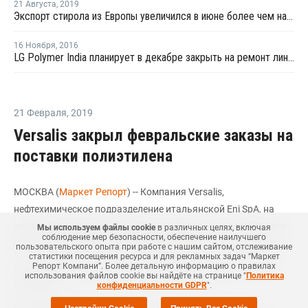
21 Августа
,
2019
Экспорт стирола из Европы увеличился в июне более чем на треть - Евростат
16 Ноября
,
2016
LG Polymer India планирует в декабре закрыть на ремонт линию по выпуску ПС
21 Февраля
,
2019
Versalis закрыл февральские заказы на
поставки полиэтилена
МОСКВА (
Маркет Репорт
) -- Компания Versalis,
нефтехимическое подразделение итальянской Eni SpA, на
этой неделе закрыла февральские заказы на поставки всех
Мы используем файлы cookie
в различных целях, включая
соблюдение мер безопасности, обеспечение наилучшего
марок полиэтилена (ПЭ), сообщил
ICIS
источник компании.
пользовательского опыта при работе с нашим сайтом, отслеживание
статистики посещения ресурса и для рекламных задач “Маркет
Репорт Компани”. Более детальную информацию о правилах
"Покупатели не стали ждать следующего месяца", - сказал
использования файлов cookie вы найдёте на странице "
Политика
источник.
конфиденциальности GDPR
".