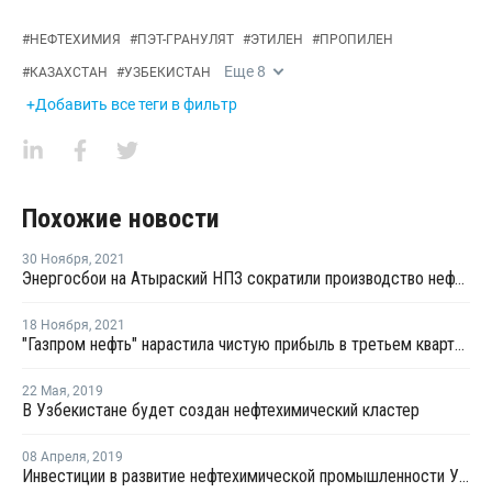
#
НЕФТЕХИМИЯ
#
ПЭТ-ГРАНУЛЯТ
#
ЭТИЛЕН
#
ПРОПИЛЕН
Еще
8
#
КАЗАХСТАН
#
УЗБЕКИСТАН
+Добавить все теги в фильтр
Похожие новости
30 Ноября
,
2021
Энергосбои на Атыраский НПЗ сократили производство нефтепродукции в 2 раза
18 Ноября
,
2021
"Газпром нефть" нарастила чистую прибыль в третьем квартале на 5%
22 Мая
,
2019
В Узбекистане будет создан нефтехимический кластер
08 Апреля
,
2019
Инвестиции в развитие нефтехимической промышленности Узбекистана составят USD12,1 млрд