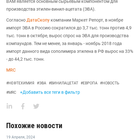
ВАМ является основным сырьевым компонентом для
производства этилен-винил-ацетата (ЭВА).
Согласно
ДатаСкопу
компании Маркет Репорт, в ноябре
импорт ЭВА в Россию сократился до 3,7 тыс. тонн против 4,9
тыс. тонн в октябре, вырос спрос на ЭВА для производства
компаундов. Тем не менее, за январь - ноябрь 2018 года
импорт данного вида сополимера этилена в РФ вырос на 33%
- до 44,2 тыс. тонн.
MRC
#
НЕФТЕХИМИЯ
#
ЭВА
#
ВИНИЛАЦЕТАТ
#
ЕВРОПА
#
НОВОСТЬ
+Добавить все теги в фильтр
#
MRC
Похожие новости
19 Апреля
,
2024