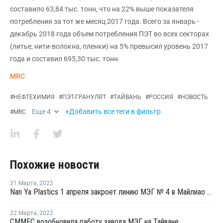
составило 63,84 тыс. тонн, что на 22% выше показателя
потребления за тот же месяц 2017 года. Всего за январь -
декабрь 2018 года объем потребления ПЭТ во всех секторах
(литье, нити-волокна, пленки) на 5% превысил уровень 2017
года и составил 695,30 тыс. тонн.
MRC
#
НЕФТЕХИМИЯ
#
ПЭТ-ГРАНУЛЯТ
#
ТАЙВАНЬ
#
РОССИЯ
#
НОВОСТЬ
Еще
4
+Добавить все теги в фильтр
#
MRC
Похожие новости
31 Марта
,
2022
Nan Ya Plastics 1 апреля закроет линию МЭГ № 4 в Майлиао для замены оборудования и на фоне низкой маржи
22 Марта
,
2022
CMMFC возобновила работу завода МЭГ на Тайване