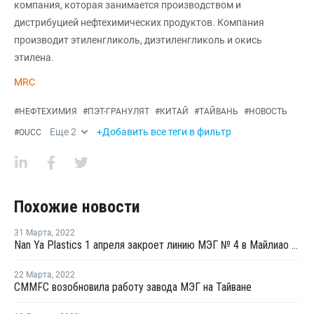
компания, которая занимается производством и
дистрибуцией нефтехимических продуктов. Компания
производит этиленгликоль, диэтиленгликоль и окись
этилена.
MRC
#
НЕФТЕХИМИЯ
#
ПЭТ-ГРАНУЛЯТ
#
КИТАЙ
#
ТАЙВАНЬ
#
НОВОСТЬ
Еще
2
+Добавить все теги в фильтр
#
OUCC
Похожие новости
31 Марта
,
2022
Nan Ya Plastics 1 апреля закроет линию МЭГ № 4 в Майлиао для замены оборудования и на фоне низкой маржи
22 Марта
,
2022
CMMFC возобновила работу завода МЭГ на Тайване