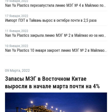
19 Января
,
2022
Nan Ya Plastics перезапустила линию МЭГ № 4 в Майлиао после плановой профилактики
17 Января
,
2022
Импорт ПЭТ в Тайвань вырос в октябре почти в 2,5 раза
11 Января
,
2022
Nan Ya Plastics закрыла линию МЭГ № 2 в Майлиао из-за низкой маржи
10 Января
,
2022
Nan Ya Plastics 10 января закроет линию МЭГ № 2 в Майлиао на фоне низкой маржи
09 Марта
,
2022
Запасы МЭГ в Восточном Китае
выросли в начале марта почти на 4%