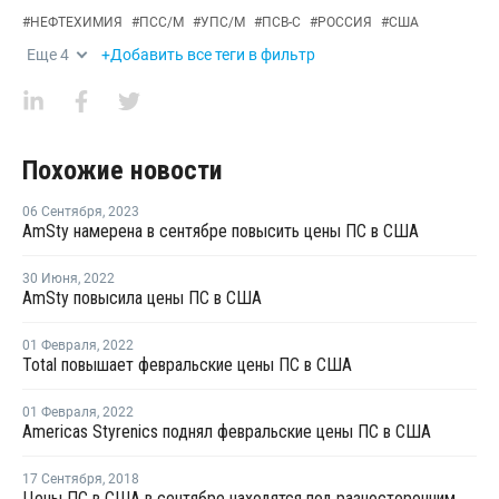
#
НЕФТЕХИМИЯ
#
ПСС/М
#
УПС/М
#
ПСВ-С
#
РОССИЯ
#
США
Еще
4
+Добавить все теги в фильтр
Похожие новости
06 Сентября
,
2023
AmSty намерена в сентябре повысить цены ПС в США
30 Июня
,
2022
AmSty повысила цены ПС в США
01 Февраля
,
2022
Total повышает февральские цены ПС в США
01 Февраля
,
2022
Americas Styrenics поднял февральские цены ПС в США
17 Сентября
,
2018
Цены ПС в США в сентябре находятся под разносторонним давлением