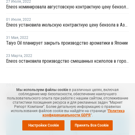
27 Июля
,
2022
Eneos номинировала августовскую контрактную цену бензола в Азии на уровне USD1 160 за тонну
01 Июля
,
2022
Eneos установила июльскую контрактную цену бензола в Азии на уровне USD1 290 за тонну
31 Мая
,
2022
Taiyo Oil планирует закрыть производство ароматики в Японии
23 Марта
,
2022
Eneos остановила производство смешанных ксилолов в городе Итихаре
09 Марта
,
2022
Мы используем файлы cookie
в различных целях, включая
Февральские контрактные цены ПП в
соблюдение мер безопасности, обеспечение наилучшего
пользовательского опыта при работе с нашим сайтом, отслеживание
США выросли на USD132 за тонну
статистики посещения ресурса и для рекламных задач “Маркет
Репорт Компани”. Более детальную информацию о правилах
использования файлов cookie вы найдёте на странице "
Политика
конфиденциальности GDPR
".
Настройки Cookie
Принять Все Cookie