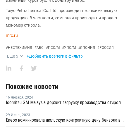
изменения курса рубля к доллару и евро.
Taiyo Petrochemical Co. Ltd. производит нефтехимическую
продукцию. В частности, компания производит и продает
мономер стирола.
mrc.ru
#
НЕФТЕХИМИЯ
#
АБС
#
ПСС/М
#
УПС/М
#
ЯПОНИЯ
#
РОССИЯ
Еще
5
+Добавить все теги в фильтр
Похожие новости
16 Января
,
2024
Idemitsu SM Malaysia держит загрузку производства стирола в Малайзии на высоком уровне
29 Июня
,
2023
Eneos номинировала июльскую контрактную цену бензола в Азии