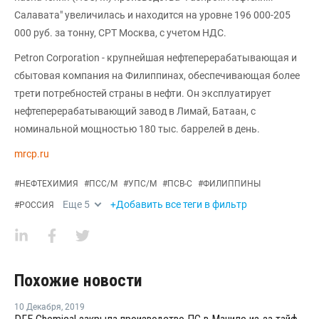
Салавата" увеличилась и находится на уровне 196 000-205
000 руб. за тонну, CPT Москва, с учетом НДС.
Petron Corporation - крупнейшая нефтеперерабатывающая и
сбытовая компания на Филиппинах, обеспечивающая более
трети потребностей страны в нефти. Он эксплуатирует
нефтеперерабатывающий завод в Лимай, Батаан, с
номинальной мощностью 180 тыс. баррелей в день.
mrcp.ru
#
НЕФТЕХИМИЯ
#
ПСС/М
#
УПС/М
#
ПСВ-С
#
ФИЛИППИНЫ
Еще
5
+Добавить все теги в фильтр
#
РОССИЯ
Похожие новости
10 Декабря
,
2019