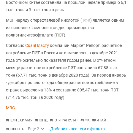
Восточном Китае составила на прошлой неделе примерно 6,1
тыс. тонн и 3 тыс. тонн в день.
МЭГ наряду с терефталевой кислотой (ТФК) является одним
из основных компонентов для производства
полиэтилентерефталата (ПЭТ).
Согласно
СканПласту
компании Маркет Репорт, расчетное
потребление ПЭТ в России не изменилось в декабре 2021
года относительно показателя годом ранее. В отчетном
месяце расчетное потребление ПЭТ составило 67,88 тыс.
тонн (67,71 тыс. тонн в декабре 2020 года). За период январь
- декабрь прошлого года общее расчетное потребление в
стране выросло на 13% и составило 805,47 тыс. тонн ПЭТ
(714,76 тыс. тонн в 2020 году).
MRC
#
НЕФТЕХИМИЯ
#
ПЭНД
#
ПЭТ-ГРАНУЛЯТ
#
ТФК
#
КИТАЙ
Еще
2
+Добавить все теги в фильтр
#
НОВОСТЬ