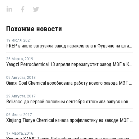
Похожие новости
19 Июля
,
2021
FREP в июле загрузила завод параксилола в Фуцзяне на штатном уровне
26 Марта
,
2019
Yangzi Petrochemical 13 апреля перезапустит завод МЭГ в Китае после планового ремонта
09 Августа
,
2018
Qianxi Coal Chemical возобновила работу нового завода МЭГ в Цяньси после профилактики
29 Августа
,
2017
Reliance до первой половины сентября отложила запуск нового завода МЭГ в Джамнагаре
06 Июня
,
2017
Xinjiang Tianye Chemical начала профилактику на заводе МЭГ в Китае
17 Марта
,
2016
Sinopec SABIC Tianjin Petrochemical перенесла запуск производства МЭГ на 20 марта