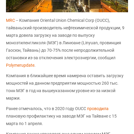
MRC
-- Компания Oriental Union Chemical Corp (OUCC),
тайваньский производитель нефтехимической продукции, 9
марта довела загрузку на заводе по выпуску
моноэтиленгликоля (МЭГ) в Линюане (Linyuan, провинция
Гаосюн, Тайвань) до 70-75% после непродолжительной
остановки из-за отключения электроэнергии, сообщил
Polymerupdate
.
Компания в ближайшее время намерена оставить загрузку
мощностей на данном предприятии мощностью 260 тыс.
тонн МЭГ в год на вышеуказанном уровне из-за низкой
маржи.
Ранее отмечалось, что в 2020 году OUCC
проводила
плановую профилактику на заводе МЭГ на Тайване с 15
марта по 1 апреля.
Компания также управляет еще одним заводом МЭГ