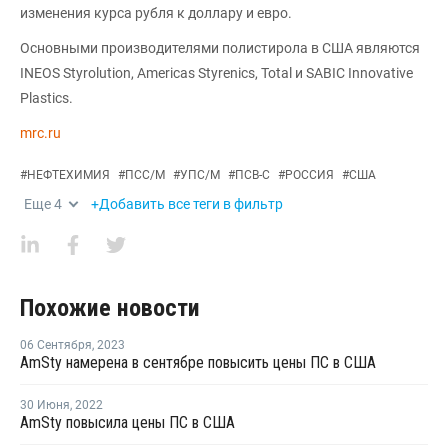
изменения курса рубля к доллару и евро.
Основными производителями полистирола в США являются
INEOS Styrolution, Americas Styrenics, Total и SABIC Innovative
Plastics.
mrc.ru
#
НЕФТЕХИМИЯ
#
ПСС/М
#
УПС/М
#
ПСВ-С
#
РОССИЯ
#
США
Еще
4
+Добавить все теги в фильтр
Похожие новости
06 Сентября
,
2023
AmSty намерена в сентябре повысить цены ПС в США
30 Июня
,
2022
AmSty повысила цены ПС в США