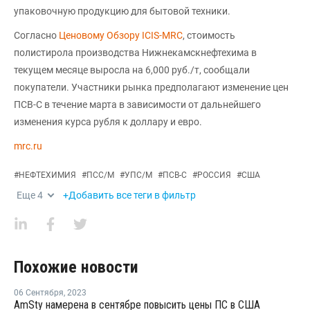
упаковочную продукцию для бытовой техники.
Согласно
Ценовому Обзору ICIS-MRC
, стоимость
полистирола производства Нижнекамскнефтехима в
текущем месяце выросла на 6,000 руб./т, сообщали
покупатели. Участники рынка предполагают изменение цен
ПСВ-С в течение марта в зависимости от дальнейшего
изменения курса рубля к доллару и евро.
mrc.ru
#
НЕФТЕХИМИЯ
#
ПСС/М
#
УПС/М
#
ПСВ-С
#
РОССИЯ
#
США
Еще
4
+Добавить все теги в фильтр
Похожие новости
06 Сентября
,
2023
AmSty намерена в сентябре повысить цены ПС в США