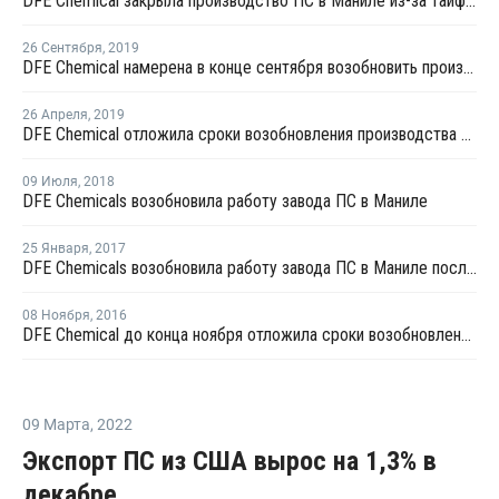
DFE Chemical закрыла производство ПС в Маниле из-за тайфуна
26 Сентября
,
2019
DFE Chemical намерена в конце сентября возобновить производство ПС
26 Апреля
,
2019
DFE Chemical отложила сроки возобновления производства ПС
09 Июля
,
2018
DFE Chemicals возобновила работу завода ПС в Маниле
25 Января
,
2017
DFE Chemicals возобновила работу завода ПС в Маниле после профилактики
08 Ноября
,
2016
DFE Chemical до конца ноября отложила сроки возобновления работы завода ПС в Маниле
09 Марта
,
2022
Экспорт ПС из США вырос на 1,3% в
декабре