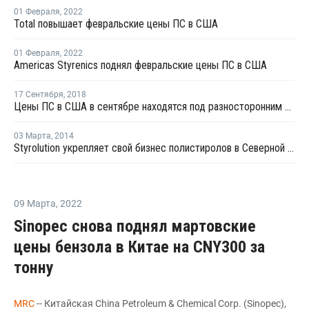
01 Февраля
,
2022
Total повышает февральские цены ПС в США
01 Февраля
,
2022
Americas Styrenics поднял февральские цены ПС в США
17 Сентября
,
2018
Цены ПС в США в сентябре находятся под разносторонним давлением
03 Марта
,
2014
Styrolution укрепляет свой бизнес полистиролов в Северной Америке
09 Марта
,
2022
Sinopec снова поднял мартовские
цены бензола в Китае на CNY300 за
тонну
MRC
-- Китайская China Petroleum & Chemical Corp. (Sinopec),