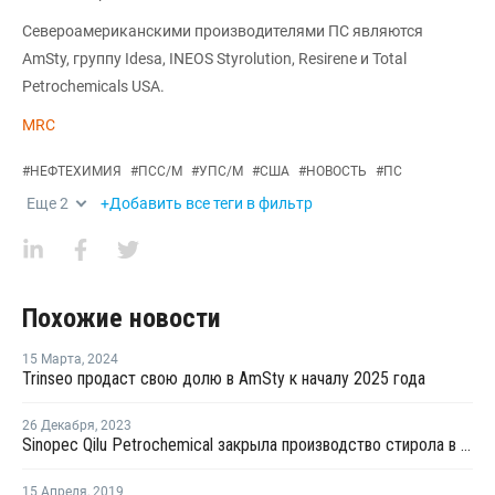
Североамериканскими производителями ПС являются
AmSty, группу Idesa, INEOS Styrolution, Resirene и Total
Petrochemicals USA.
MRC
#
НЕФТЕХИМИЯ
#
ПСС/М
#
УПС/М
#
США
#
НОВОСТЬ
#
ПС
Еще
2
+Добавить все теги в фильтр
Похожие новости
15 Марта
,
2024
Trinseo продаст свою долю в AmSty к началу 2025 года
26 Декабря
,
2023
Sinopec Qilu Petrochemical закрыла производство стирола в Китае на ремонт
15 Апреля
,
2019