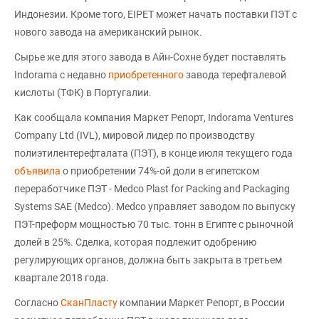
Индонезии. Кроме того, EIPET может начать поставки ПЭТ с
нового завода на американский рынок.
Сырье же для этого завода в Айн-Сохне будет поставлять
Indorama с недавно
приобретенного
завода терефталевой
кислоты (ТФК) в Португалии.
Как сообщала компания Маркет Репорт, Indorama Ventures
Company Ltd (IVL), мировой лидер по производству
полиэтилентерефталата (ПЭТ), в конце июля текущего года
объявила
о приобретении 74%-ой доли в египетском
переработчике ПЭТ - Medco Plast for Packing and Packaging
Systems SAE (Medco). Medco управляет заводом по выпуску
ПЭТ-преформ мощностью 70 тыс. тонн в Египте с рыночной
долей в 25%. Сделка, которая подлежит одобрению
регулирующих органов, должна быть закрыта в третьем
квартале 2018 года.
Согласно
СканПласту
компании Маркет Репорт, в России