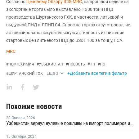
Согласно
Ценовому Обзору ICIS-MRC
, на прошлой неделе на
экспортные торги было выставлено 1 300 тонн ПНД
производства Шуртанского ГХК, в частности, литьевой и
выдувной ПНД и ЛПНП С4. Спрос на торгах отсутствовал, не
активизировало покупательскую активность и снижение
стартовых цен литьевого ПНД до USD1 100 за тонну, FCA.
MRC
#
НЕФТЕХИМИЯ
#
УЗБЕКИСТАН
#
НОВОСТЬ
#
ПП
#
ПЭ
Еще
3
+Добавить все теги в фильтр
#
ШУРТАНСКИЙ ГХК
Похожие новости
20 Января
,
2026
Узбекистан вернул нулевые пошлины на импорт полимеров и базовой химии
15 Октября
,
2024