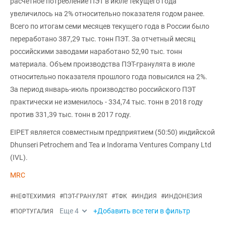
расчетное потребление ПЭТ в июле текущего года
увеличилось на 2% относительно показателя годом ранее.
Всего по итогам семи месяцев текущего года в России было
переработано 387,29 тыс. тонн ПЭТ. За отчетный месяц
российскими заводами наработано 52,90 тыс. тонн
материала. Объем производства ПЭТ-гранулята в июле
относительно показателя прошлого года повысился на 2%.
За период январь-июль производство российского ПЭТ
практически не изменилось - 334,74 тыс. тонн в 2018 году
против 331,39 тыс. тонн в 2017 году.
EIPET является совместным предприятием (50:50) индийской
Dhunseri Petrochem and Tea и Indorama Ventures Company Ltd
(IVL).
MRC
#
НЕФТЕХИМИЯ
#
ПЭТ-ГРАНУЛЯТ
#
ТФК
#
ИНДИЯ
#
ИНДОНЕЗИЯ
Еще
4
+Добавить все теги в фильтр
#
ПОРТУГАЛИЯ