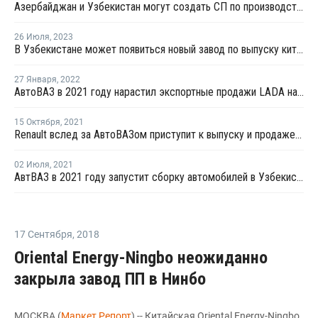
Азербайджан и Узбекистан могут создать СП по производству полипропилена
26 Июля
,
2023
В Узбекистане может появиться новый завод по выпуску китайских автомобилей
27 Января
,
2022
АвтоВАЗ в 2021 году нарастил экспортные продажи LADA на 9,4%
15 Октября
,
2021
Renault вслед за АвтоВАЗом приступит к выпуску и продаже автомобилей в Узбекистане
02 Июля
,
2021
АвтВАЗ в 2021 году запустит сборку автомобилей в Узбекистане
17 Сентября
,
2018
Oriental Energy-Ningbo неожиданно
закрыла завод ПП в Нинбо
МОСКВА (
Маркет Репорт
) -- Китайская Oriental Energy-Ningbo,