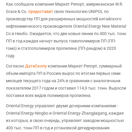
Как сообщала компания Маркет Репорт, американская W.R.
Grace & Co.
предоставит
свою технологию UNIPOL по
производству ПП для расширенных мощностей китайского
нефтехимического производителя Oriental Energy New Material
Co в Нинбо. Ожидается, что две новые линии по 400 тыс. тонн
ПП в год каждая начнут выпуск гомополимеров ПП (ПП-
гомо) и статсополимеров пропилена (ПП-рандом) в 2020
году.
Согласно
ДатаСкопу
компании Маркет Репорт, суммарный
объем импорта ПП в Россию вырос по итогам первых семи
месяцев текущего года на 24% в сравнении с аналогичным
показателем 2017 годом и составил 114,9 тыс. тонн. Выросли
поставки всех видов полимеров пропилена.
Oriental Energy управляет двумя дочерними компаниями -
Oriental Energy-Ningbo и Oriental Energy-Zhangjiagang, каждая
из которых, в свою очередь, управляет заводом мощностью
400 тыс. тонн ПП в год и установкой дегидрирования