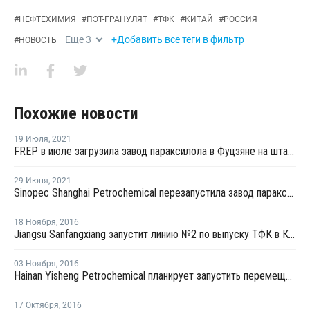
#
НЕФТЕХИМИЯ
#
ПЭТ-ГРАНУЛЯТ
#
ТФК
#
КИТАЙ
#
РОССИЯ
Еще
3
+Добавить все теги в фильтр
#
НОВОСТЬ
Похожие новости
19 Июля
,
2021
FREP в июле загрузила завод параксилола в Фуцзяне на штатном уровне
29 Июня
,
2021
Sinopec Shanghai Petrochemical перезапустила завод параксилола № 1 после планового ремонта
18 Ноября
,
2016
Jiangsu Sanfangxiang запустит линию №2 по выпуску ТФК в Китае на этой неделе
03 Ноября
,
2016
Hainan Yisheng Petrochemical планирует запустить перемещенный завод ПЭТ в марте 2017 года
17 Октября
,
2016