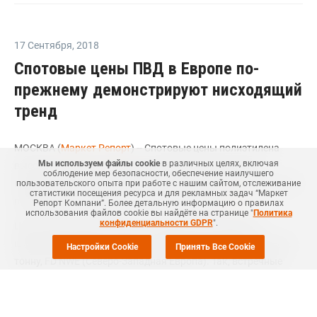
17 Сентября
,
2018
Спотовые цены ПВД в Европе по-
прежнему демонстрируют нисходящий
тренд
МОСКВА (
Маркет Репорт
) -- Спотовые цены полиэтилена
Мы используем файлы cookie
в различных целях, включая
высокого давления (ПВД) на европейском рынке по-
соблюдение мер безопасности, обеспечение наилучшего
прежнему шли вниз на прошлой неделе на фоне избыточного
пользовательского опыта при работе с нашим сайтом, отслеживание
статистики посещения ресурса и для рекламных задач “Маркет
предложения материала на рынке, сообщил
ICIS
.
Репорт Компани”. Более детальную информацию о правилах
использования файлов cookie вы найдёте на странице "
Политика
конфиденциальности GDPR
".
Цены ПВД на рынке также по-прежнему находятся в
широком ценовом диапазоне вокруг отметки в EUR1 100 за
Настройки Cookie
Принять Все Cookie
тонну, FD NWE (Северо-Западная Европа). Так, встречные
предложения находятся ниже этого уровня, а продажи
некоторых популярных марок доходят до EUR1 150 за тонну.