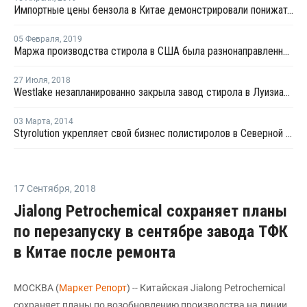
Импортные цены бензола в Китае демонстрировали понижательный тренд на прошлой неделе
05 Февраля
,
2019
Маржа производства стирола в США была разнонаправленной в январе
27 Июля
,
2018
Westlake незапланированно закрыла завод стирола в Луизиане
03 Марта
,
2014
Styrolution укрепляет свой бизнес полистиролов в Северной Америке
17 Сентября
,
2018
Jialong Petrochemical сохраняет планы
по перезапуску в сентябре завода ТФК
в Китае после ремонта
МОСКВА (
Маркет Репорт
) -- Китайская Jialong Petrochemical
сохраняет планы по возобновлению производства на линии