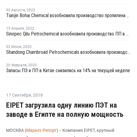
03 Августа
,
2022
Tianjin Bohai Chemical возобновила производство пропилена на установке дегидрирования пропана в Таньзине
15 Апреля
,
2022
Sinopec Qilu Petrochemical возобновила производство ПП в Китае
02 Июня
,
2020
Shandong Chambroad Petrochemicals возобновила производство пропилена в Биньчжоу
20 Февраля
,
2020
Запасы ПЭ и ПП в Китае снизились на 14% на текущей неделе
17 Сентября
,
2018
EIPET загрузила одну линию ПЭТ на
заводе в Египте на полную мощность
МОСКВА (
Маркет Репорт
) -- Компания EIPET, крупный