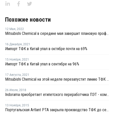
Похожие новости
12 Мая
,
2022
Mitsubishi Chemical в середине мая завершит плановую профилактику на линии ТФК № 1 в Индонезии
16 Декабря
,
2021
Импорт ТФК в Китай упал в октябре почти на 69%
15 Ноября
,
2021
Импорт ТФК в Китай упал в сентябре на 96%
17 Августа
,
2021
Mitsubishi Chemical на этой неделе перезапустит линию ТФК № 2 в Индонезии
26 Июля
,
2018
Indorama приобретает египетского переработчика ПЭТ - компанию Medco
13 Ноября
,
2015
Португальская Artlant PTA закрыла производство ТФК до середины декабря