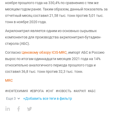
ноябре прошлого года на 330,4% по сравнению с тем же
месяцем годом ранее. Таким образом, данный показатель за
отчетный месяц составил 21,58 тыс. тонн против 5,01 тыс.
тонн в ноябре 2020 года.
Акрилонитрил является одним из основных сырьевых
компонентов для производства акрилонитрил-бутадиен-
стирола (АБС).
Согласно
Ценовому обзору ICIS-MRC
, импорт АБС в Россию
вырос по итогам одиннадцати месяцев 2021 года на 14%
относительно аналогичного периода прошлого года и
составил 36,8 тыс. тонн против 32,3 тыс. тонн.
MRC
#
НЕФТЕХИМИЯ
#
ЕВРОПА
#
СНГ
#
НОВОСТЬ
#
АКРИЛ
#
АБС
Еще
3
+Добавить все теги в фильтр