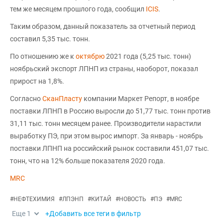
тем же месяцем прошлого года, сообщил
ICIS
.
Таким образом, данный показатель за отчетный период
составил 5,35 тыс. тонн.
По отношению же к
октябрю
2021 года (5,25 тыс. тонн)
ноябрьский экспорт ЛПНП из страны, наоборот, показал
прирост на 1,8%.
Согласно
СканПласту
компании Маркет Репорт, в ноябре
поставки ЛПНП в Россию выросли до 51,77 тыс. тонн против
31,11 тыс. тонн месяцем ранее. Производители нарастили
выработку ПЭ, при этом вырос импорт. За январь - ноябрь
поставки ЛПНП на российский рынок составили 451,07 тыс.
тонн, что на 12% больше показателя 2020 года.
MRC
#
НЕФТЕХИМИЯ
#
ЛПЭНП
#
КИТАЙ
#
НОВОСТЬ
#
ПЭ
#
MRC
Еще
1
+Добавить все теги в фильтр