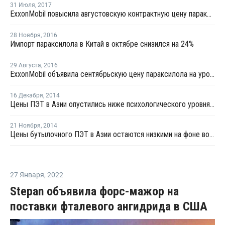
31 Июля
,
2017
ExxonMobil повысила августовскую контрактную цену параксилола для Азии на USD20 за тонну
28 Ноября
,
2016
Импорт параксилола в Китай в октябре снизился на 24%
29 Августа
,
2016
ExxonMobil объявила сентябрьскую цену параксилола на уровне USD850 за тонну в Азии
16 Декабря
,
2014
Цены ПЭТ в Азии опустились ниже психологического уровня в USD1 000 за тонну, FOB
21 Ноября
,
2014
Цены бутылочного ПЭТ в Азии остаются низкими на фоне волатильности цен сырья
27 Января
,
2022
Stepan объявила форс-мажор на
поставки фталевого ангидрида в США