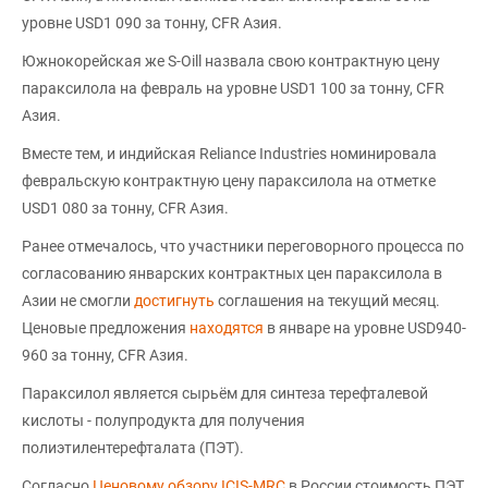
уровне USD1 090 за тонну, CFR Азия.
Южнокорейская же S-Oill назвала свою контрактную цену
параксилола на февраль на уровне USD1 100 за тонну, CFR
Азия.
Вместе тем, и индийская Reliance Industries номинировала
февральскую контрактную цену параксилола на отметке
USD1 080 за тонну, CFR Азия.
Ранее отмечалось, что участники переговорного процесса по
согласованию январских контрактных цен параксилола в
Азии не смогли
достигнуть
соглашения на текущий месяц.
Ценовые предложения
находятся
в январе на уровне USD940-
960 за тонну, CFR Азия.
Параксилол является сырьём для синтеза терефталевой
кислоты - полупродукта для получения
полиэтилентерефталата (ПЭТ).
Согласно
Ценовому обзору ICIS-MRC
,в России стоимость ПЭТ