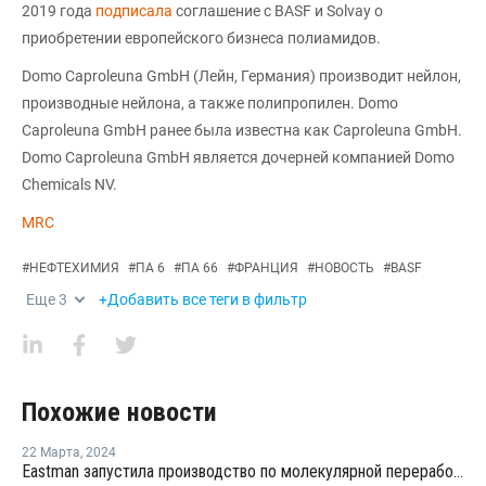
2019 года
подписала
соглашение с BASF и Solvay о
приобретении европейского бизнеса полиамидов.
Domo Caproleuna GmbH (Лейн, Германия) производит нейлон,
производные нейлона, а также полипропилен. Domo
Caproleuna GmbH ранее была известна как Caproleuna GmbH.
Domo Caproleuna GmbH является дочерней компанией Domo
Chemicals NV.
MRC
#
НЕФТЕХИМИЯ
#
ПА 6
#
ПА 66
#
ФРАНЦИЯ
#
НОВОСТЬ
#
BASF
Еще
3
+Добавить все теги в фильтр
Похожие новости
22 Марта
,
2024
Eastman запустила производство по молекулярной переработке в США