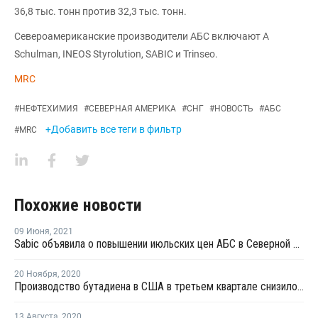
36,8 тыс. тонн против 32,3 тыс. тонн.
Североамериканские производители АБС включают A
Schulman, INEOS Styrolution, SABIC и Trinseo.
MRC
#
НЕФТЕХИМИЯ
#
СЕВЕРНАЯ АМЕРИКА
#
СНГ
#
НОВОСТЬ
#
АБС
+Добавить все теги в фильтр
#
MRC
Похожие новости
09 Июня
,
2021
Sabic объявила о повышении июльских цен АБС в Северной Америке
20 Ноября
,
2020
Производство бутадиена в США в третьем квартале снизилось на 15,7%
13 Августа
,
2020