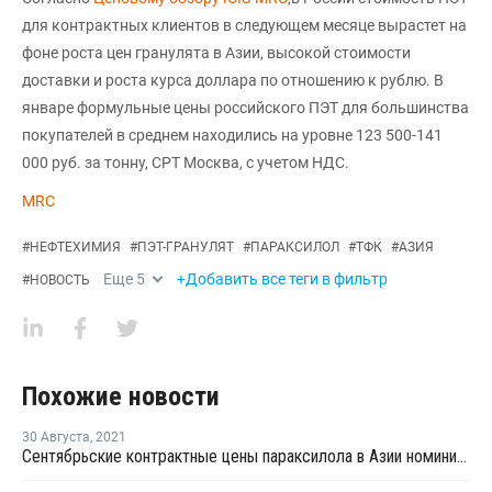
для контрактных клиентов в следующем месяце вырастет на
фоне роста цен гранулята в Азии, высокой стоимости
доставки и роста курса доллара по отношению к рублю. В
январе формульные цены российского ПЭТ для большинства
покупателей в среднем находились на уровне 123 500-141
000 руб. за тонну, CPT Москва, с учетом НДС.
MRC
#
НЕФТЕХИМИЯ
#
ПЭТ-ГРАНУЛЯТ
#
ПАРАКСИЛОЛ
#
ТФК
#
АЗИЯ
Еще
5
+Добавить все теги в фильтр
#
НОВОСТЬ
Похожие новости
30 Августа
,
2021
Сентябрьские контрактные цены параксилола в Азии номинированы на уровне USD1 010-1 030 за тонну