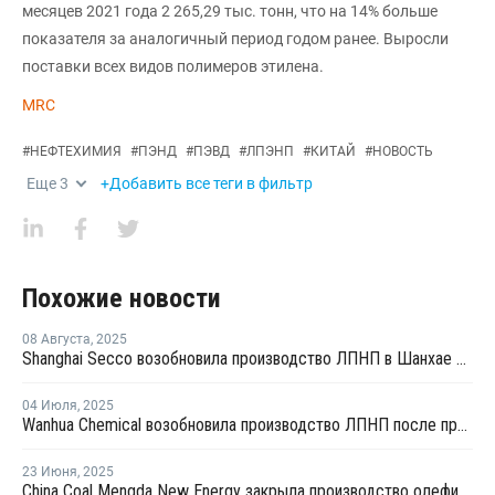
месяцев 2021 года 2 265,29 тыс. тонн, что на 14% больше
показателя за аналогичный период годом ранее. Выросли
поставки всех видов полимеров этилена.
MRC
#
НЕФТЕХИМИЯ
#
ПЭНД
#
ПЭВД
#
ЛПЭНП
#
КИТАЙ
#
НОВОСТЬ
Еще
3
+Добавить все теги в фильтр
Похожие новости
08 Августа
,
2025
Shanghai Secco возобновила производство ЛПНП в Шанхае после ремонта
04 Июля
,
2025
Wanhua Chemical возобновила производство ЛПНП после профилактики
23 Июня
,
2025
China Coal Mengda New Energy закрыла производство олефинов на ремонт