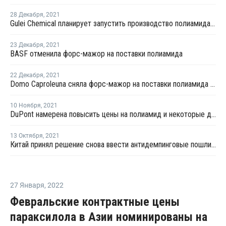
28 Декабря
,
2021
Gulei Chemical планирует запустить производство полиамида в Китае
23 Декабря
,
2021
BASF отменила форс-мажор на поставки полиамида
22 Декабря
,
2021
Domo Caproleuna сняла форс-мажор на поставки полиамида в Германии
10 Ноября
,
2021
DuPont намерена повысить цены на полиамид и некоторые другие виды продукции в декабре
13 Октября
,
2021
Китай принял решение снова ввести антидемпинговые пошлины на импорт ПА66 из США
27 Января
,
2022
Февральские контрактные цены
параксилола в Азии номинированы на