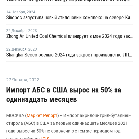
14 Ноября
,
2024
Sinopec запустила новый этиленовый комплекс на севере Китая
22 Декабря
,
2023
Zhong An United Coal Chemical планирует в мае 2024 года закрыть на ремонт производство ПЭ в Китае
22 Декабря
,
2023
Shanghai Secco осенью 2024 года закроет производство ЛПНП в Шанхае на ремонт
27 Января
,
2022
Импорт АБС в США вырос на 50% за
одиннадцать месяцев
МОСКВА (
Маркет Репорт
) -- Импорт акрилонитрил-бутадиен-
стирола (АБС) в США за первые одиннадцать месяцев 2021
года вырос на 50% по сравнению с тем же периодом год
назад, сообщает
ICIS
.