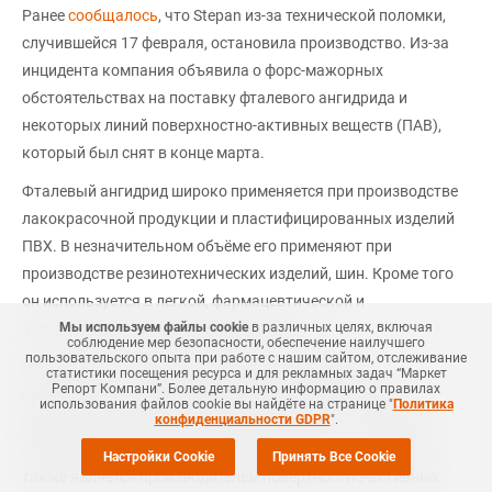
Ранее
сообщалось
, что Stepan из-за технической поломки,
случившейся 17 февраля, остановила производство. Из-за
инцидента компания объявила о форс-мажорных
обстоятельствах на поставку фталевого ангидрида и
некоторых линий поверхностно-активных веществ (ПАВ),
который был снят в конце марта.
Фталевый ангидрид широко применяется при производстве
лакокрасочной продукции и пластифицированных изделий
ПВХ. В незначительном объёме его применяют при
производстве резинотехнических изделий, шин. Кроме того
он используется в легкой, фармацевтической и
Мы используем файлы cookie
в различных целях, включая
электротехнической промышленности.
соблюдение мер безопасности, обеспечение наилучшего
пользовательского опыта при работе с нашим сайтом, отслеживание
Stepan является производителем специальных и
статистики посещения ресурса и для рекламных задач “Маркет
Репорт Компани”. Более детальную информацию о правилах
промежуточных химических веществ, используемых в
использования файлов cookie вы найдёте на странице "
Политика
конфиденциальности GDPR
".
широком спектре отраслей промышленности. Компания
базируется в Нортфилде, штат Иллинойс, США. Компания
Настройки Cookie
Принять Все Cookie
также является производителем поверхностно-активных