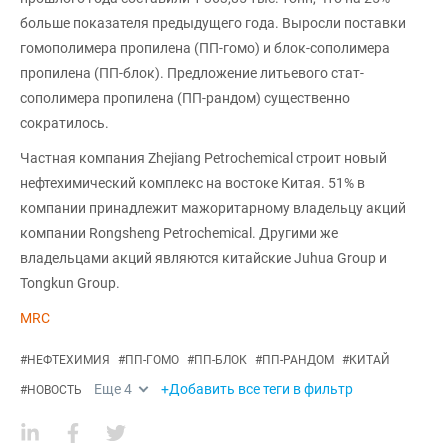
больше показателя предыдущего года. Выросли поставки
гомополимера пропилена (ПП-гомо) и блок-сополимера
пропилена (ПП-блок). Предложение литьевого стат-
сополимера пропилена (ПП-рандом) существенно
сократилось.
Частная компания Zhejiang Petrochemical строит новый
нефтехимический комплекс на востоке Китая. 51% в
компании принадлежит мажоритарному владельцу акций
компании Rongsheng Petrochemical. Другими же
владельцами акций являются китайские Juhua Group и
Tongkun Group.
MRC
#
НЕФТЕХИМИЯ
#
ПП-ГОМО
#
ПП-БЛОК
#
ПП-РАНДОМ
#
КИТАЙ
Еще
4
+Добавить все теги в фильтр
#
НОВОСТЬ