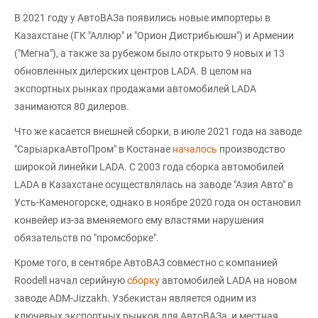
В 2021 году у АвтоВАЗа появились новые импортеры в
Казахстане (ГК "Аллюр" и "Орион Дистрибьюшн") и Армении
("Мегна"), а также за рубежом было открыто 9 новых и 13
обновленных дилерских центров LADA. В целом на
экспортных рынках продажами автомобилей LADA
занимаются 80 дилеров.
Что же касается внешней сборки, в июле 2021 года на заводе
"СарыаркаАвтоПром" в Костанае
началось
производство
широкой линейки LADA. С 2003 года сборка автомобилей
LADA в Казахстане осуществлялась на заводе "Азия Авто" в
Усть-Каменогорске, однако в ноябре 2020 года он остановил
конвейер из-за вменяемого ему властями нарушения
обязательств по "промсборке".
Кроме того, в сентябре АвтоВАЗ совместно с компанией
Roodell начал серийную
сборку
автомобилей LADA на новом
заводе ADM-Jizzakh. Узбекистан является одним из
ключевых экспортных рынков для АвтоВАЗа, и местная