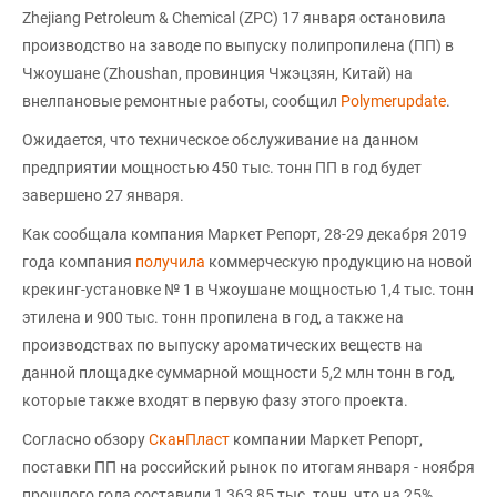
Zhejiang Petroleum & Chemical (ZPC) 17 января остановила
производство на заводе по выпуску полипропилена (ПП) в
Чжоушане (Zhoushan, провинция Чжэцзян, Китай) на
внелпановые ремонтные работы, сообщил
Polymerupdate
.
Ожидается, что техническое обслуживание на данном
предприятии мощностью 450 тыс. тонн ПП в год будет
завершено 27 января.
Как сообщала компания Маркет Репорт, 28-29 декабря 2019
года компания
получила
коммерческую продукцию на новой
крекинг-установке № 1 в Чжоушане мощностью 1,4 тыс. тонн
этилена и 900 тыс. тонн пропилена в год, а также на
производствах по выпуску ароматических веществ на
данной площадке суммарной мощности 5,2 млн тонн в год,
которые также входят в первую фазу этого проекта.
Согласно обзору
СканПласт
компании Маркет Репорт,
поставки ПП на российский рынок по итогам января - ноября
прошлого года составили 1 363,85 тыс. тонн, что на 25%