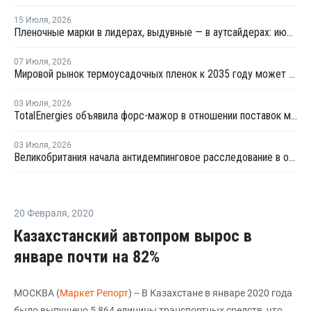
15 Июля
,
2026
Пленочные марки в лидерах, выдувные — в аутсайдерах: июльские цены на полиэтилен на ключевых рынках Азии
07 Июля
,
2026
Мировой рынок термоусадочных пленок к 2035 году может вырасти на 70%
03 Июля
,
2026
TotalEnergies объявила форс-мажор в отношении поставок металлоценового ПЭ в Бельгии
03 Июля
,
2026
Великобритания начала антидемпинговое расследование в отношении импорта ЛПНП из США
20 Февраля
,
2020
Казахстанский автопром вырос в
январе почти на 82%
МОСКВА (
Маркет Репорт
) -- В Казахстане в январе 2020 года
было выпущено 5 864 единицы транспортных средств, что