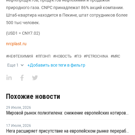
нефтепродуктов, продуктов нефтехимии и продажей
природного газа. CNPC принадлежат 86% акций компании.
Штаб-квартира находится в Пекине, штат сотрудников более
500 тыс человек.
(USD1 = CNY7.02)
nrcplast.ru
#
НЕФТЕХИМИЯ
#
ЛПЭНП
#
НОВОСТЬ
#
ПЭ
#
PETROCHINA
#
MRC
Еще
1
+Добавить все теги в фильтр
Похожие новости
29 Июля
,
2026
Мировой рынок полиэтилена: снижение европейских котировок и перестройка ценового диапазона в Китае
17 Июля
,
2026
Hera расширяет присутствие на европейском рынке переработки пластика благодаря приобретению в Польше