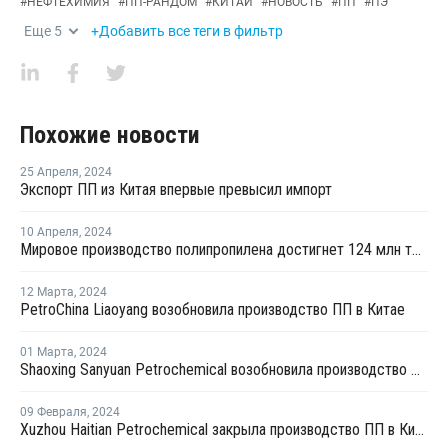
#
НЕФТЕХИМИЯ
#
ПП-РАНДОМ
#
КИТАЙ
#
НОВОСТЬ
#
ПП
#
ПЭ
Еще
5
+Добавить все теги в фильтр
Похожие новости
25 Апреля
,
2024
Экспорт ПП из Китая впервые превысил импорт
10 Апреля
,
2024
Мировое производство полипропилена достигнет 124 млн тонн к 2032 году
12 Марта
,
2024
PetroChina Liaoyang возобновила производство ПП в Китае
01 Марта
,
2024
Shaoxing Sanyuan Petrochemical возобновила производство ПП на линии №1 в Китае
09 Февраля
,
2024
Xuzhou Haitian Petrochemical закрыла производство ПП в Китае