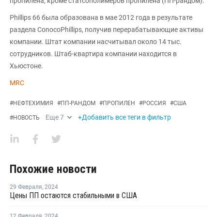
пропилена, кроме статсополимеров пропилена (ПП-рандом).
Phillips 66 была образована в мае 2012 года в результате
раздела ConocoPhillips, получив перерабатывающие активы
компании. Штат компании насчитывал около 14 тыс.
сотрудников. Штаб-квартира компании находится в
Хьюстоне.
MRC
#
НЕФТЕХИМИЯ
#
ПП-РАНДОМ
#
ПРОПИЛЕН
#
РОССИЯ
#
США
Еще
7
+Добавить все теги в фильтр
#
НОВОСТЬ
Похожие новости
29 Февраля
,
2024
Цены ПП остаются стабильными в США
12 Февраля
,
2024