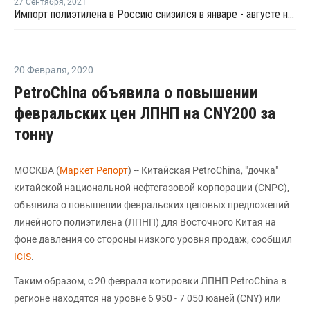
27 Сентября
,
2021
Импорт полиэтилена в Россию снизился в январе - августе на 11%
20 Февраля
,
2020
PetroChina объявила о повышении
февральских цен ЛПНП на CNY200 за
тонну
МОСКВА (
Маркет Репорт
) -- Китайская PetroChina, "дочка"
китайской национальной нефтегазовой корпорации (CNPC),
объявила о повышении февральских ценовых предложений
линейного полиэтилена (ЛПНП) для Восточного Китая на
фоне давления со стороны низкого уровня продаж, сообщил
ICIS
.
Таким образом, c 20 февраля котировки ЛПНП PetroChina в
регионе находятся на уровне 6 950 - 7 050 юаней (CNY) или