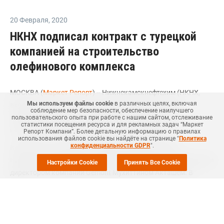
20 Февраля
,
2020
НКНХ подписал контракт с турецкой
компанией на строительство
олефинового комплекса
МОСКВА (
Маркет Репорт
) -- Нижнекамскнефтехим (НКНХ,
Мы используем файлы cookie
в различных целях, включая
входит в группу ТАИФ) и турецкая компания Gemont
соблюдение мер безопасности, обеспечение наилучшего
подписали контракт на строительство олефинового
пользовательского опыта при работе с нашим сайтом, отслеживание
статистики посещения ресурса и для рекламных задач “Маркет
комплекса ЭП-600, сообщила пресс-служба НКНХ.
Репорт Компани”. Более детальную информацию о правилах
использования файлов cookie вы найдёте на странице "
Политика
конфиденциальности GDPR
".
Контракт был подписан генеральным директором
Нижнекамскнефтехима Азатом Бикмурзиным и генеральным
Настройки Cookie
Принять Все Cookie
директором компании Gemont Мухиттином Акташем. В
церемонии подписания также приняли участие генеральный
директор ТАИФа, председатель совета директоров
Нижнекамскнефтехима Руслан Шигабутдинов, главный
советник генерального директора ТАИФа по развитию