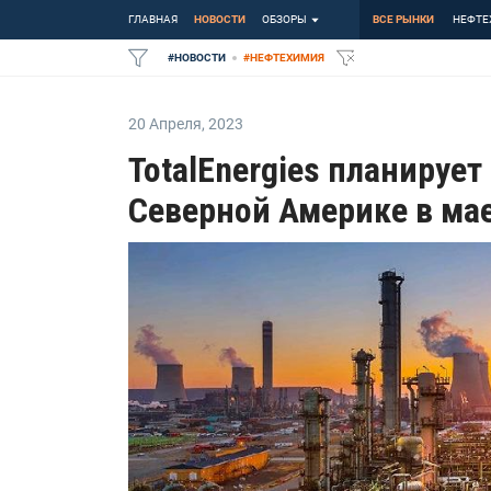
ГЛАВНАЯ
НОВОСТИ
ОБЗОРЫ
ВСЕ РЫНКИ
НЕФТЕ
#
НОВОСТИ
#
НЕФТЕХИМИЯ
20 Апреля
,
2023
TotalEnergies планируе
Северной Америке в ма