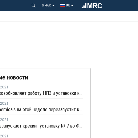
О НАС
RU
ие новости
2021
Chevron возобновляет работу НПЗ и установки каткрекинга в Пасадене
2021
Motiva Chemicals на этой неделе перезапустит крекинг-установку в Порт-Артуре
2021
Dow перезапускает крекинг-установку № 7 во Фрипорте
2021