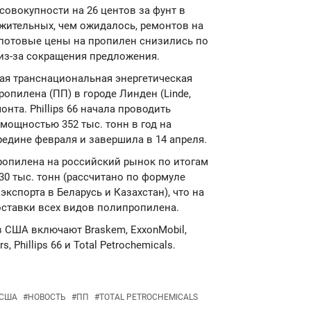
овокупности на 26 центов за фунт в
лжительных, чем ожидалось, ремонтов на
Спотовые цены на пропилен снизились по
из-за сокращения предложения.
нская транснациональная энергетическая
пилена (ПП) в городе Линден (Linde,
та. Phillips 66 начала проводить
мощностью 352 тыс. тонн в год на
едине февраля и завершила в 14 апреля.
ропилена на российский рынок по итогам
30 тыс. тонн (рассчитано по формуле
экспорта в Беларусь и Казахстан), что на
оставки всех видов полипропилена.
 США включают Braskem, ExxonMobil,
s, Phillips 66 и Total Petrochemicals.
США
#
НОВОСТЬ
#
ПП
#
TOTAL PETROCHEMICALS