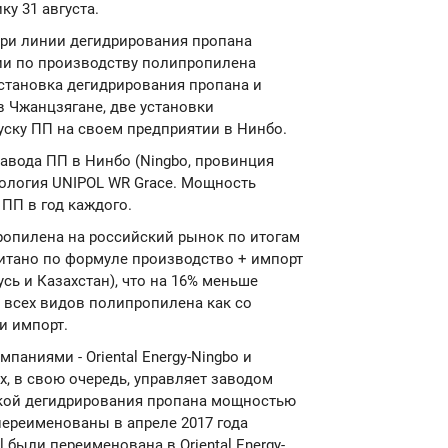
у 31 августа.
три линии дегидрирования пропана
нии по производству полипропилена
 установка дегидрирования пропана и
в Чжанцзягане, две установки
уску ПП на своем предприятии в Нинбо.
авода ПП в Нинбо (Ningbo, провинция
хнология UNIPOL WR Grace. Мощность
 ПП в год каждого.
ропилена на российский рынок по итогам
считано по формуле производство + импорт
русь и Казахстан), что на 16% меньше
 всех видов полипропилена как со
и импорт.
мпаниями - Oriental Energy-Ningbo и
рых, в свою очередь, управляет заводом
вкой дегидрирования пропана мощностью
переименованы в апреле 2017 года
 были переименована в Oriental Energy-