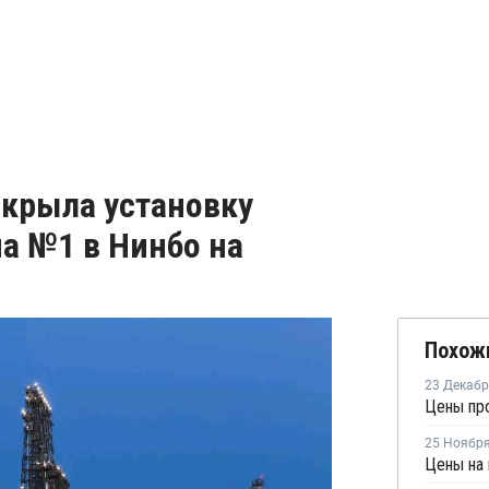
закрыла установку
а №1 в Нинбо на
Похож
23 Декаб
Цены про
25 Ноябр