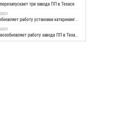
перезапускает три завода ПП в Техасе
2021
Dow возобновляет работу установки каткрекинга во Фрипорте
2021
Flint Hills возобновляет работу завода ПП в Техасе