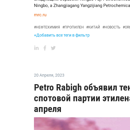
Ningbo, а Zhangjiagang Yangzijiang Petrochemical
mrc.ru
#
НЕФТЕХИМИЯ
#
ПРОПИЛЕН
#
КИТАЙ
#
НОВОСТЬ
#
OR
+Добавить все теги в фильтр
20 Апреля
,
2023
Petro Rabigh объявил те
спотовой партии этилена
апреля