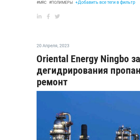
+Добавить все теги в фильтр
#
MRC
#
ПОЛИМЕРЫ
20 Апреля
,
2023
Oriental Energy Ningbo 
дегидрирования пропан
ремонт