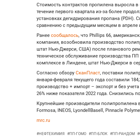
Стоимость контрактов пропилена выросла в с
течение первого квартала из-за более продо
установках дегидрирования пропана (PDH). 
сравнению с предыдущим месяцем в апреле 
Ранее
сообщалось
, что Phillips 66, америка
компания, возобновила производство полипро
штат Нью-Джерси, США) после планового ремон
техническое обслуживание производства ПП 
комплексе в Линдене, штат Нью-Джерси в сер
Согласно обзору
СканПласт
, поставки полип
января-февраля текущего года составили 184,
производство + импорт – экспорт и без учета 
26% ниже показателя 2022 года. Снизились п
Крупнейшие производители полипропилена в
Formosa, INEOS, LyondellBasell, Pinnacle Polymer
mrc.ru
#
НЕФТЕХИМИЯ
#
ПП-ГОМО
#
ПП-БЛОК
#
ПП-РАНДОМ
#