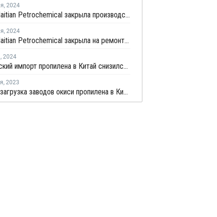
ля
,
2024
Xuzhou Haitian Petrochemical закрыла производство ПП в Китае
ля
,
2024
Xuzhou Haitian Petrochemical закрыла на ремонт производство ПП в Китае
я
,
2024
Декабрьский импорт пропилена в Китай снизился на 2,2%
ря
,
2023
Средняя загрузка заводов окиси пропилена в Китае снизилась на 0,7%