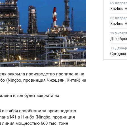
09 Февра
02 Февра
29 Январ
11 Декаб
апреля закрыла производство пропилена на
о (Ningbo, провинция Чжэцзян, Китай) на
лена в год будет закрыта на
bo 5 октября возобновила производство
пана №1 в Нинбо (Ningbo, провинция
я линия мощностью 660 тыс. тонн