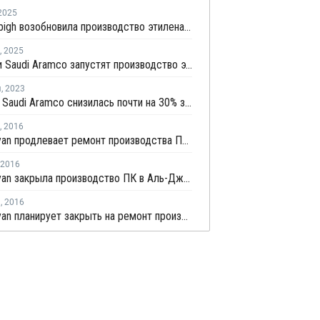
2025
Petro Rabigh возобновила производство этилена на крекинг-установке в Саудовской Аравии
,
2025
Sinopec и Saudi Aramco запустят производство этилена мощностью 1,8 млн тонн на своем НПЗ в Янбу
я
,
2023
Прибыль Saudi Aramco снизилась почти на 30% за девять месяцев
,
2016
Saudi Kayan продлевает ремонт производства ПК в Аль-Джубайле
2016
Saudi Kayan закрыла производство ПК в Аль-Джубайле на ремонт
я
,
2016
Saudi Kayan планирует закрыть на ремонт производство ПК в Аль-Джубайль в конце марта