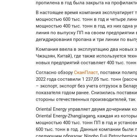
пропилена в год была закрыта на профилактик
В настоящее время компания эксплуатирует 
мощностью 600 тыс. тонн в год и четыре ли
мощностью 400 тыс. тонн в год, из них одна
линия по выпуску ПП на своем предприятии 
дегидрирования пропана и три линии по вып
Компания ввела в эксплуатацию два новых з
Чжэцзян, Китай), где также используется те
новых предприятий составляет 400 тыс. тонн
Согласно обзору
СканПласт
, поставки полип
2022 года составили 1 237,05 тыс. тонн (рас
– экспорт, экспорт без учета отгрузок в Бела
показателя годом ранее. Снизились поставки
стороны отечественных производителей, так 
Oriental Energy управляет двумя дочерними ко
Oriental Energy-Zhangjiagang, каждая из кото
мощностью 400 тыс. тонн ПП в год и устано
600 тыс. тонн в год. Данные компании были 
следующим образом: Ningbo Fuji Petrochemical