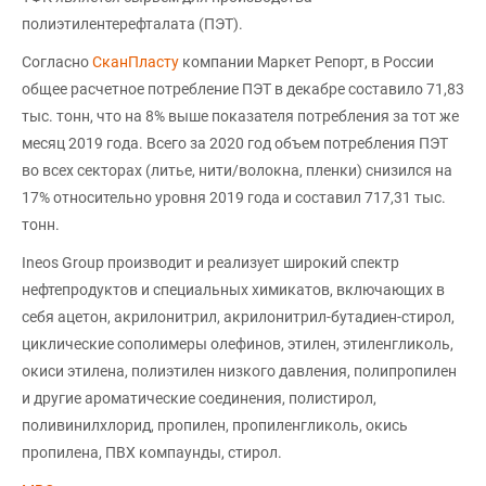
полиэтилентерефталата (ПЭТ).
Согласно
СканПласту
компании Маркет Репорт, в России
общее расчетное потребление ПЭТ в декабре составило 71,83
тыс. тонн, что на 8% выше показателя потребления за тот же
месяц 2019 года. Всего за 2020 год объем потребления ПЭТ
во всех секторах (литье, нити/волокна, пленки) снизился на
17% относительно уровня 2019 года и составил 717,31 тыс.
тонн.
Ineos Group производит и реализует широкий спектр
нефтепродуктов и специальных химикатов, включающих в
себя ацетон, акрилонитрил, акрилонитрил-бутадиен-стирол,
циклические сополимеры олефинов, этилен, этиленгликоль,
окиси этилена, полиэтилен низкого давления, полипропилен
и другие ароматические соединения, полистирол,
поливинилхлорид, пропилен, пропиленгликоль, окись
пропилена, ПВХ компаунды, стирол.