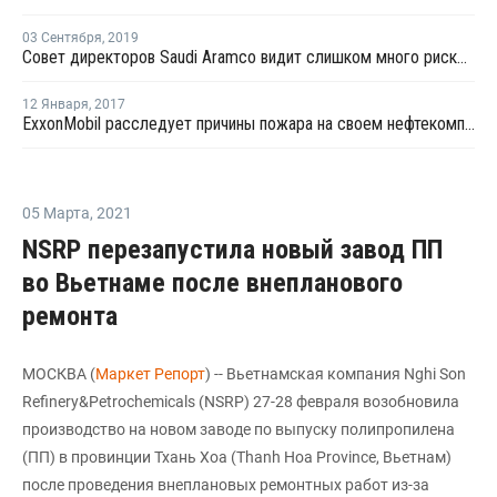
03 Сентября
,
2019
Совет директоров Saudi Aramco видит слишком много рисков для IPO в Нью-Йорке
12 Января
,
2017
ExxonMobil расследует причины пожара на своем нефтекомплексе в Сингапуре
05 Марта
,
2021
NSRP перезапустила новый завод ПП
во Вьетнаме после внепланового
ремонта
МОСКВА (
Маркет Репорт
) -- Вьетнамская компания Nghi Son
Refinery&Petrochemicals (NSRP) 27-28 февраля возобновила
производство на новом заводе по выпуску полипропилена
(ПП) в провинции Тхань Хоа (Thanh Hoa Province, Вьетнам)
после проведения внеплановых ремонтных работ из-за