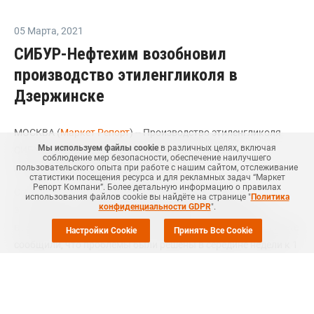
05 Марта
,
2021
СИБУР-Нефтехим возобновил
производство этиленгликоля в
Дзержинске
МОСКВА (
Маркет Репорт
) -- Производство этиленгликоля
Мы используем файлы cookie
в различных целях, включая
СИБУР-Нефтехима, "дочки "СИБУРа, вернулось к
соблюдение мер безопасности, обеспечение наилучшего
нормальному режиму, сообщает
ICIS
.
пользовательского опыта при работе с нашим сайтом, отслеживание
статистики посещения ресурса и для рекламных задач “Маркет
Репорт Компани”. Более детальную информацию о правилах
Согласно источникам на рынке, на производстве
использования файлов cookie вы найдёте на странице "
Политика
конфиденциальности GDPR
".
этиленгликоля СИБУРа в Дзержинске в конце февраля
возникли производственные проблемы. Источники на рынке
Настройки Cookie
Принять Все Cookie
сообщили, что проблемы были решены в середине недели к 1
марта.
Компания официально не подтвердила отключение
производства.