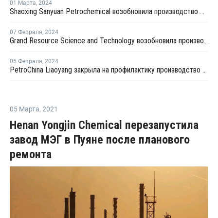
01 Марта
,
2024
Shaoxing Sanyuan Petrochemical возобновила производство ПП на линии №1 в Китае
07 Февраля
,
2024
Grand Resource Science and Technology возобновила производство на линии №2 по выпуску ПП в Китае
05 Февраля
,
2024
PetroChina Liaoyang закрыла на профилактику производство ПП в Китае
05 Марта
,
2021
Henan Yongjin Chemical перезапустила
завод МЭГ в Пуяне после планового
ремонта