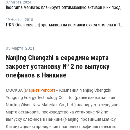
07 Марта
,
2024
Indorama Ventures планирует оптимизацию активов и их продажу в рамках новой стратегии
19 Ноября
,
2018
PKN Orlen сняла форс-мажор на поставки окиси этилена в Плоцке
05 Марта
,
2021
Nanjing Chengzhi в середине марта
закроет установку № 2 по выпуску
олефинов в Нанкине
МОСКВА (
Маркет Репорт
) -- Компания Nanjing Chengzhi
Yongqing Energy Technology Co., Ltd. (ранее известная как
Nanjing Wison New Materials Co., Ltd.) планирует в середине
марта остановить производство на установке № 2 по
выпуску олефинов в Нанкине (Nanjing, провинция Цзянсу,
Китай) с целью проведения плановых профилактических