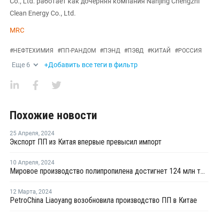
Co., Ltd. работает как дочерняя компания Nanjing Chengzhi
Clean Energy Co., Ltd.
MRC
#
НЕФТЕХИМИЯ
#
ПП-РАНДОМ
#
ПЭНД
#
ПЭВД
#
КИТАЙ
#
РОССИЯ
Еще
6
+Добавить все теги в фильтр
Похожие новости
25 Апреля
,
2024
Экспорт ПП из Китая впервые превысил импорт
10 Апреля
,
2024
Мировое производство полипропилена достигнет 124 млн тонн к 2032 году
12 Марта
,
2024
PetroChina Liaoyang возобновила производство ПП в Китае