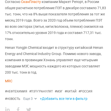
Согласно
СканПласту
компании Маркет Репорт, в России
общее расчетное потребление ПЭТ в декабре составило 71,83
тыс. тонн, что на 8% выше показателя потребления за тот же
месяц 2019 года. Всего за 2020 год объем потребления ПЭТ
во всех секторах (литье, нити/волокна, пленки) снизился на
17% относительно уровня 2019 года и составил 717,31 тыс.
тонн.
Henan Yongjin Chemical входит в структуру китайской Henan
Energy and Chemical Industry Group. Помимо нового завода,
компания в провинции Хэнань управляет еще четырьмя
заводами МЭГ, мощность каждого из которых составляет
200 тыс. тонн в год.
MRC
#
НЕФТЕХИМИЯ
#
ПЭТ-ГРАНУЛЯТ
#
МЭГ
#
КИТАЙ
#
РОССИЯ
Еще
3
+Добавить все теги в фильтр
#
НОВОСТЬ