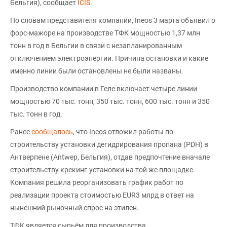
Бельгия), сообщает
ICIS
.
По словам представителя компании, Ineos 3 марта объявил о
форс-мажоре на производстве ТФК мощностью 1,37 млн
тонн в год в Бельгии в связи с незапланированным
отключением электроэнергии. Причина остановки и какие
именно линии были остановлены не были названы.
Производство компании в Геле включает четыре линии
мощностью 70 тыс. тонн, 350 тыс. тонн, 600 тыс. тонн и 350
тыс. тонн в год.
Ранее
сообщалось
, что Ineos отложил работы по
строительству установки дегидрирования пропана (PDH) в
Антверпене (Antwep, Бельгия), отдав предпочтение вначале
строительству крекинг-установки на той же площадке.
Компания решила реорганизовать график работ по
реализации проекта стоимостью EUR3 млрд в ответ на
нынешний рыночный спрос на этилен.
ТФК является сырьём для производства