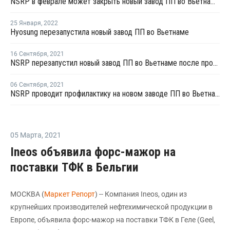
NSRP в феврале может закрыть новый завод ПП во Вьетнаме из-за нехватки сырья
25 Января
,
2022
Hyosung перезапустила новый завод ПП во Вьетнаме
16 Сентября
,
2021
NSRP перезапустил новый завод ПП во Вьетнаме после профилактики
06 Сентября
,
2021
NSRP проводит профилактику на новом заводе ПП во Вьетнаме
05 Марта
,
2021
Ineos объявила форс-мажор на
поставки ТФК в Бельгии
МОСКВА (
Маркет Репорт
) -- Компания Ineos, один из
крупнейших производителей нефтехимической продукции в
Европе, объявила форс-мажор на поставки ТФК в Геле (Geel,