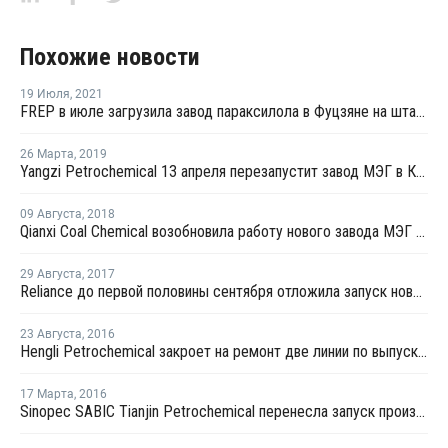
Похожие новости
19 Июля
,
2021
FREP в июле загрузила завод параксилола в Фуцзяне на штатном уровне
26 Марта
,
2019
Yangzi Petrochemical 13 апреля перезапустит завод МЭГ в Китае после планового ремонта
09 Августа
,
2018
Qianxi Coal Chemical возобновила работу нового завода МЭГ в Цяньси после профилактики
29 Августа
,
2017
Reliance до первой половины сентября отложила запуск нового завода МЭГ в Джамнагаре
23 Августа
,
2016
Hengli Petrochemical закроет на ремонт две линии по выпуску ТФК в сентябре-октябре
17 Марта
,
2016
Sinopec SABIC Tianjin Petrochemical перенесла запуск производства МЭГ на 20 марта