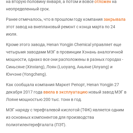
на вторую половину января, а потом и вовсе
отложен
на
неопределенный срок.
Ранее отмечалось, что в прошлом году компания
закрывала
этот завод на внеплановый ремонт с конца марта по 24
июля.
Кроме этого завода, Henan Yongjin Chemical управляет еще
четырьмя заводами МЭГ в провинции Хэнань аналогичной
мощности, однако все они расположены в разных городах -
Синьсяне (Xinxiang), Лоян (Luoyang, Аньяне (Anyang) и
Юнчэне (Yongcheng).
Как сообщала компания Маркет Репорт, Henan Yongjin 27
декабря 2017 года
ввела в эксплуатацию
новый завод МЭГ в
Лояне мощностью 200 тыс. тонн в год.
МЭГ наряду с терефталевой кислотой (ТФК) является одним
из основных компонентов для производства
полиэтилентерефталата (ПЭТ).