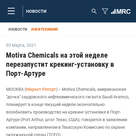
НОВОСТИ
#
НОВОСТИ
#
НЕФТЕХИМИЯ
05 Марта
,
2021
Motiva Chemicals на этой неделе
перезапустит крекинг-установку в
Порт-Артуре
МОСКВА (
Маркет Репорт
) -- Motiva Chemicals, американская
"дочка" саудовского нефтехимического гиганта Saudi Aramco,
планирует в конце текущей недели окончательно
возобновить производство на крекинг-установке в Порт-
Артуре (Port Arthur, штат Техас, США), говорится в заявлении
компании, направленном в Техасскую Комиссию по охране
окружающей среды (TCEQ).