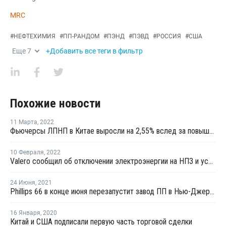
MRC
#
НЕФТЕХИМИЯ
#
ПП-РАНДОМ
#
ПЭНД
#
ПЭВД
#
РОССИЯ
#
США
Еще
7
+Добавить все теги в фильтр
Похожие новости
11 Марта
,
2022
Фьючерсы ЛПНП в Китае выросли на 2,55% вслед за повышением котировок сырой нефти
10 Февраля
,
2022
Valero сообщил об отключении электроэнергии на НПЗ и установках пропилена в Хьюстоне
24 Июня
,
2021
Phillips 66 в конце июня перезапустит завод ПП в Нью-Джерси после ремонта
16 Января
,
2020
Китай и США подписали первую часть торговой сделки