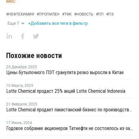
MRC
#
НЕФТЕХИМИЯ
#
ПРОПИЛЕН
#
ТФК
#
НОВОСТЬ
#
ПП
#
ПЭ
Еще
7
+Добавить все теги в фильтр
Похожие новости
25 Декабря
,
2025
Цены бутылочного ПЭТ гранулята резко выросли в Китае
10 Марта
,
2025
Lotte Chemical продаст 25% акций Lotte Chemical Indonesia
21 Февраля
,
2025
Lotte Chemical продает пакистанский бизнес по производству ТФК
17 Июня
,
2024
Годовое собрание акционеров Татнефти не состоялось из-за отсутствия кворума