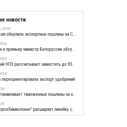
ие новости
а
,
2026
Белоруссия обнулила экспортные пошлины на СУГ
2026
Мишустин и премьер-министр Белоруссии обсудили сотрудничество РФ и Белоруссии в сфере углеводородов
2026
Мозырский НПЗ рассчитывает заместить до 95% импорта полипропилена в Беларуси
2026
 переориентировала экспорт удобрений
026
ЕС приостанавливает таможенные пошлины на некоторые удобрения, но не из РФ
026
"Светлогорск­Химволокно" расширяет линейку соэкструзионных пленок