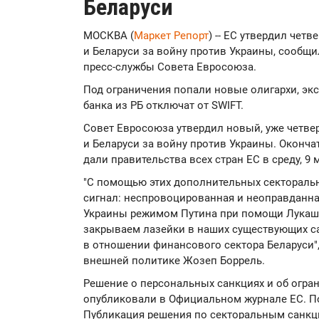
Беларуси
МОСКВА (
Маркет Репорт
) -- ЕС утвердил чет
и Беларуси за войну против Украины, сообщ
пресс-службы Совета Евросоюза.
Под ограничения попали новые олигархи, экс
банка из РБ отключат от SWIFT.
Совет Евросоюза утвердил новый, уже четве
и Беларуси за войну против Украины. Оконча
дали правительства всех стран ЕС в среду, 9 
"С помощью этих дополнительных секторал
сигнал: неспровоцированная и неоправданна
Украины режимом Путина при помощи Лукаше
закрываем лазейки в наших существующих с
в отношении финансового сектора Беларуси",
внешней политике Жозеп Боррель.
Решение о персональных санкциях и об огра
опубликовали в Официальном журнале ЕС. Пос
Публикация решения по секторальным санкц