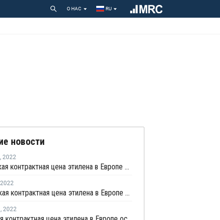
О НАС
RU
ие новости
,
2022
Апрельская контрактная цена этилена в Европе выросла на EUR230 за тонну
2022
Мартовская контрактная цена этилена в Европе выросла на EUR95 за тонну
я
,
2022
Январская контрактная цена этилена в Европе осталась на уровне декабря