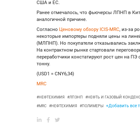
США и ЕС.
Ранее отмечалось, что фьючерсы ЛПНП в Ки
аналогичной причине.
Согласно
Ценовому обзору ICIS-MRC
, из-за 
некоторые импортеры подняли цены на лин
(МЛПНП). Но покупатели отказывались закл
На контрактном рынке стартовали перегово
переработчики констатируют рост цен на ПЭ с 
тонну.
(USD1 = CNY6,34)
MRC
#
НЕФТЕХИМИЯ
#
ЛПЭНП
#
НЕФТЬ И ГАЗОВЫЙ КОНДЕН
+Добавить все т
#
MRC
#
НЕФТЕХИМИЯ
#
ПОЛИМЕРЫ