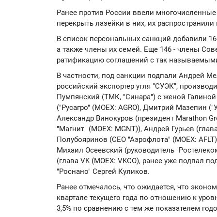
Ранее против России ввели многочисленные 
перекрыть лазейки в них, их распространили
В список персональных санкций добавили 160 
а также члены их семей. Еще 146 - члены Со
ратификацию соглашений с так называемыми 
В частности, под санкции подпали Андрей Ме
российский экспортер угля "СУЭК", производ
Пумпянский (ТМК, "Синара") c женой Галин
("Русагро" (MOEX: AGRO), Дмитрий Мазепин ("
Александр Винокуров (президент Marathon Gr
"Магнит" (MOEX: MGNT)), Андрей Гурьев (глав
Полубояринов (СЕО "Аэрофлота" (MOEX: AFLT)
Михаил Осеевский (руководитель "Ростелеко
(глава VK (MOEX: VKCO), ранее уже подпал п
"Роснано" Сергей Куликов.
Ранее отмечалось, что ожидается, что эконо
квартале текущего года по отношению к уро
3,5% по сравнению с тем же показателем год