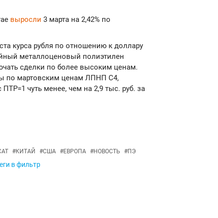
тае
выросли
3 марта на 2,42% по
роста курса рубля по отношению к доллару
ейный металлоценовый полиэтилен
ючать сделки по более высоким ценам.
ры по мартовским ценам ЛПНП С4,
ПТР=1 чуть менее, чем на 2,9 тыс. руб. за
САТ
#
КИТАЙ
#
США
#
ЕВРОПА
#
НОВОСТЬ
#
ПЭ
еги в фильтр