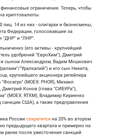
финансовые ограничения. Теперь, чтобы
 на криптовалюты.
лиц. 14 из них - олигархи и бизнесмены,
вета Федерации, голосовавшие за
"ДНР" и "ЛНР".
льниченко (его активы - крупнейший
итель удобрений "ЕвроХим"), Дмитрий
ой и сыном Александром, Вадим Мошкович
Уралхим"/"Уралкалий") и его сын Никита,
oup, крупнейшего акционера ритейлера
а "Фосагро" (MOEX: PHOR), Михаил
, Дмитрий Конов (глава "СИБУРа"),
ма" (MOEX: RTKM), Владимир Кириенко
од санкции США), а также предправления
мика России
сократится
на 20% во втором
вню предыдущего квартала и примерно на
ом ранее после ужесточения санкций.