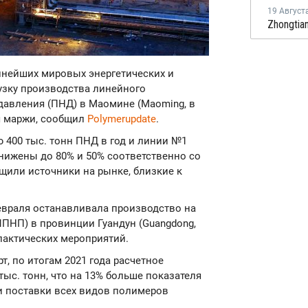
19 Август
упнейших мировых энергетических и
рузку производства линейного
давления (ПНД) в Маомине (Maoming, в
я маржи, сообщил
Polymerupdate
.
 400 тыс. тонн ПНД в год и линии №1
нижены до 80% и 50% соответственно со
щили источники на рынке, близкие к
февраля останавливала
производство на
ЛПНП) в провинции Гуандун (Guangdong,
лактических мероприятий.
, по итогам 2021 года расчетное
тыс. тонн, что на 13% больше показателя
и поставки всех видов полимеров