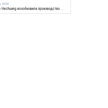
а
,
2024
Zhongtian Hechuang возобновила производство ПВД в Китае после профилактики