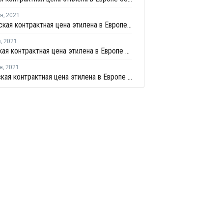
ря
,
2021
Декабрьская контрактная цена этилена в Европе снизилась на EUR10 за тонну
я
,
2021
Ноябрьская контрактная цена этилена в Европе выросла на EUR92,5 за тонну
я
,
2021
Октябрьская контрактная цена этилена в Европе выросла на EUR25 за тонну