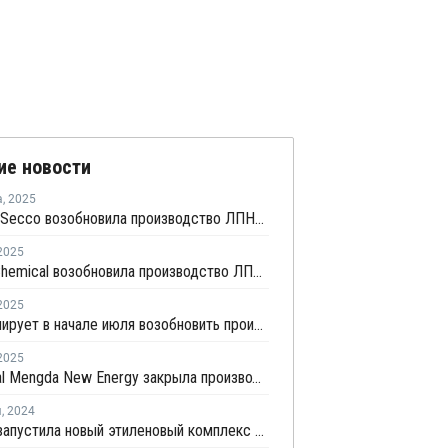
ие новости
а
,
2025
Shanghai Secco возобновила производство ЛПНП в Шанхае после ремонта
2025
Wanhua Chemical возобновила производство ЛПНП после профилактики
2025
ZPC планирует в начале июля возобновить производство
2025
China Coal Mengda New Energy закрыла производство олефинов на ремонт
я
,
2024
Sinopec запустила новый этиленовый комплекс на севере Китая