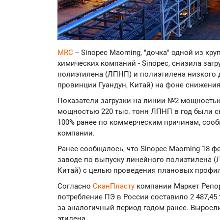
MRC
-- Sinopec Maoming, "дочка" одной из кр
химических компаний - Sinopec, снизила заг
полиэтилена (ЛПНП) и полиэтилена низкого 
провинции Гуандун, Китай) на фоне снижени
Показатели загрузки на линии №2 мощностью
мощностью 220 тыс. тонн ЛПНП в год были с
100% ранее по коммерческим причинам, сооб
компании.
Ранее сообщалось, что Sinopec Maoming 18 
заводе по выпуску линейного полиэтилена (
Китай) с целью проведения плановых профи
Согласно
СканПласту
компании Маркет Репорт
потребление ПЭ в России составило 2 487,45 
за аналогичный период годом ранее. Выросл
этилена.