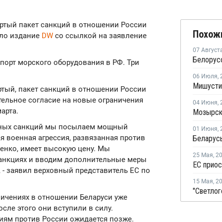
вертый пакет санкций в отношении России
Похож
ило издание
DW
со ссылкой на заявление
07 Август
порт морского оборудования в РФ. Три
06 Июля
,
ртый, пакет санкций в отношении России
тельное согласие на новые ограничения
04 Июня
,
марта.
ьных санкций мы посылаем мощный
01 Июня
,
я военная агрессия, развязанная против
Беларусь
нко, имеет высокую цену. Мы
25 Мая
,
2
анкциях и вводим дополнительные меры
 - заявил верховный представитель ЕС по
15 Мая
,
2
ничениях в отношении Беларуси уже
ле этого они вступили в силу.
иям против России ожидается позже.