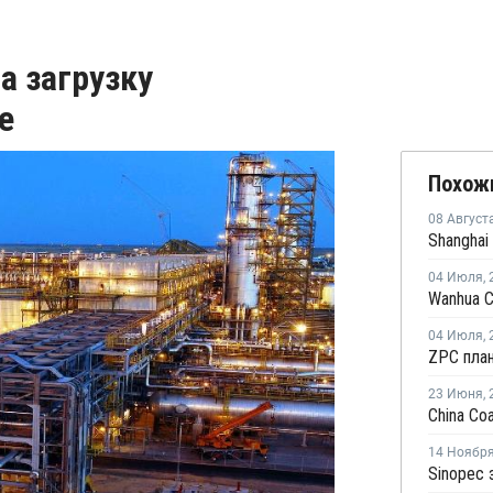
а загрузку
е
Похож
08 Август
04 Июля
,
04 Июля
,
23 Июня
,
14 Ноябр