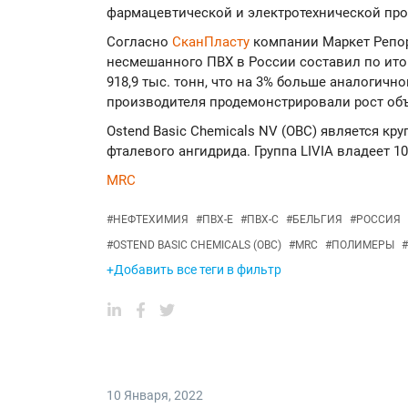
фармацевтической и электротехнической пр
Согласно
СканПласту
компании Маркет Репо
несмешанного ПВХ в России составил по ито
918,9 тыс. тонн, что на 3% больше аналогично
производителя продемонстрировали рост об
Ostend Basic Chemicals NV (OBC) является к
фталевого ангидрида. Группа LIVIA владеет 10
MRC
#
НЕФТЕХИМИЯ
#
ПВХ-Е
#
ПВХ-С
#
БЕЛЬГИЯ
#
РОССИЯ
#
OSTEND BASIC CHEMICALS (OBC)
#
MRC
#
ПОЛИМЕРЫ
#
+Добавить все теги в фильтр
10 Января
,
2022