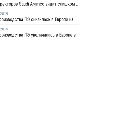
Совет директоров Saudi Aramco видит слишком много рисков для IPO в Нью-Йорке
2019
Маржа производства ПЭ снизилась в Европе на второй неделе марта
2019
Маржа производства ПЭ увеличилась в Европе в начале марта