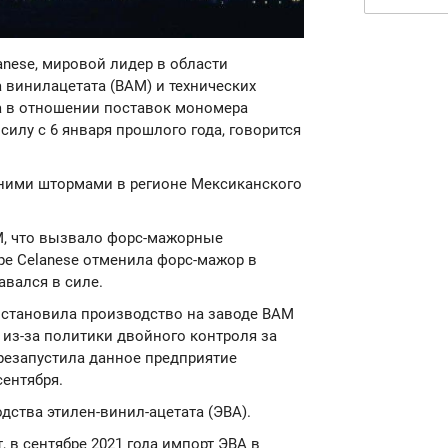
lanese, мировой лидер в области
 винилацетата (ВАМ) и технических
а в отношении поставок мономера
силу с 6 января прошлого года, говорится
ними штормами в регионе Мексиканского
AM, что вызвало форс-мажорные
бре Celanese отменила форс-мажор в
авался в силе.
я остановила производство на заводе ВАМ
) из-за политики двойного контроля за
резапустила данное предприятие
сентября.
ства этилен-винил-ацетата (ЭВА).
 в сентябре 2021 года импорт ЭВА в