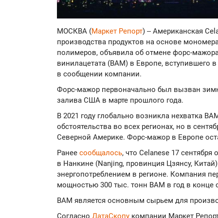
МОСКВА (
Маркет Репорт
) -- Американская Ce
производства продуктов на основе мономера
полимеров, объявила об отмене форс-мажор
винилацетата (ВAM) в Европе, вступившего в 
в сообщении компании.
Форс-мажор первоначально был вызван зим
залива США в марте прошлого года.
В 2021 году глобально возникла нехватка В
обстоятельства во всех регионах, но в сентя
Северной Америке. Форс-мажор в Европе ост
Ранее
сообщалось
, что Celanese 17 сентябр
в Нанкине (Nanjing, провинция Цзянсу, Китай
энергопотреблением в регионе. Компания пе
мощностью 300 тыс. тонн ВАМ в год в конце 
ВАМ является основным сырьем для производ
Согласно
ДатаСкопу
компании Маркет Репорт,