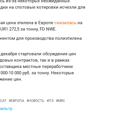
сь из-за некоторых неожиданных
кидки на спотовые котировки исчезли для
ная цена этилена в Европе
снизилась
на
UR1 272,5 за тонну, FD NWE.
нентом для производства полиэтилена
е декабря стартовали обсуждения цен
довых контрактов, так и в рамках
поставщика местные переработчики
00-10 000 руб. за тонну. Некоторые
жение цен.
САТ
#
ЕВРОПА
#
НОВОСТЬ
#
ПЭ
#
MRC
 фильтр