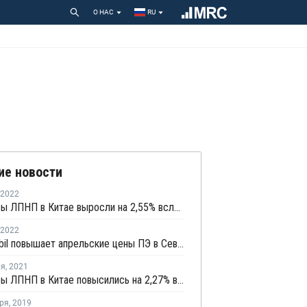
О НАС
RU
ие новости
2022
Фьючерсы ЛПНП в Китае выросли на 2,55% вслед за повышением котировок сырой нефти
2022
ExxonMobil повышает апрельские цены ПЭ в Северной Америке
ля
,
2021
Фьючерсы ЛПНП в Китае повысились на 2,27% вслед за ростом котировок сырой нефти
ря
,
2019