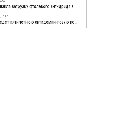
2021
Polynt снизила загрузку фталевого ангидрида в Бергамо и Сан-Джованни-Вальдарно
я
,
2021
Индия введет пятилетнюю антидемпинговую пошлину на импорт фталевого ангидрида из России