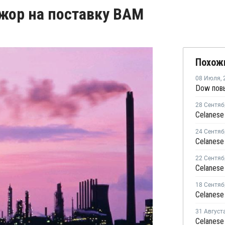
ажор на поставку ВАМ
Похож
08 Июля
,
28 Сентяб
24 Сентяб
22 Сентяб
18 Сентяб
31 Август