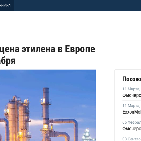
ХИМИЯ
цена этилена в Европе
абря
Похож
11 Марта
,
11 Марта
,
05 Февра
03 Сентяб