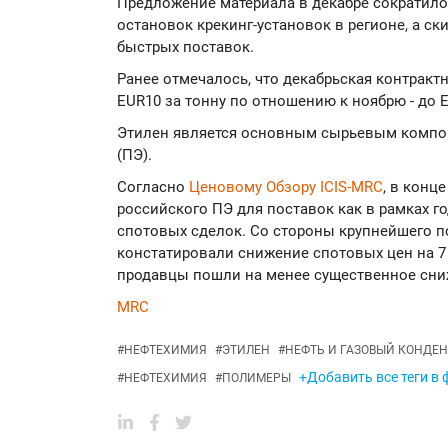
Предложение материала в декабре сократило
остановок крекинг-установок в регионе, а с
быстрых поставок.
Ранее отмечалось, что декабрьская контракт
EUR10 за тонну по отношению к ноябрю - до E
Этилен является основным сырьевым компо
(ПЭ).
Согласно
Ценовому Обзору ICIS-MRC
, в конц
российского ПЭ для поставок как в рамках го
спотовых сделок. Со стороны крупнейшего 
констатировали снижение спотовых цен на 7 0
продавцы пошли на менее существенное сни
MRC
#
НЕФТЕХИМИЯ
#
ЭТИЛЕН
#
НЕФТЬ И ГАЗОВЫЙ КОНДЕН
+Добавить все теги в
#
НЕФТЕХИМИЯ
#
ПОЛИМЕРЫ