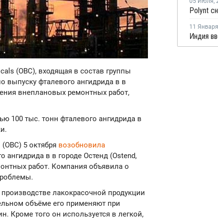
05 Июля
,
11 Январ
micals (OBС), входящая в состав группы
по выпуску фталевого ангидрида в в
едения внеплановых ремонтных работ,
ю 100 тыс. тонн фталевого ангидрида в
и.
 (OBС) 5 октября
возобновила
 ангидрида в в городе Остенд (Ostend,
онтных работ. Компания объявила о
проблемы.
 производстве лакокрасочной продукции
ельном объёме его применяют при
н. Кроме того он используется в легкой,