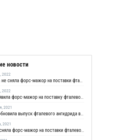
ие новости
я
,
2022
OBC пока не сняла форс-мажор на поставки фталевого ангидрида в Бельгии
я
,
2022
OBC объявила форс-мажор на поставку фталевого ангидрида в Бельгии
я
,
2021
OBC возобновила выпуск фталевого ангидрида в Бельгии
а
,
2021
Koppers сняла форс-мажор на поставки фталевого ангидрида в Иллинойсе