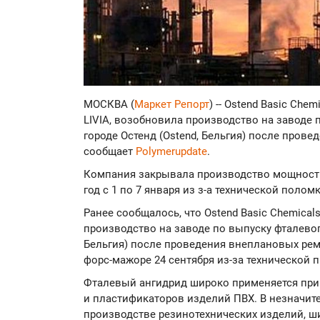
МОСКВА (
Маркет Репорт
) -- Ostend Basic Che
LIVIA, возобновила производство на заводе 
городе Остенд (Ostend, Бельгия) после пров
сообщает
Polymerupdate
.
Компания закрывала производство мощность
год с 1 по 7 января из з-а технической поломк
Ранее сообщалось, что Ostend Basic Chemicals
производство на заводе по выпуску фталевого
Бельгия) после проведения внеплановых рем
форс-мажоре 24 сентября из-за технической 
Фталевый ангидрид широко применяется при
и пластификаторов изделий ПВХ. В незначит
производстве резинотехнических изделий, ши