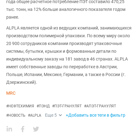
года общее расчетное потребление ПЭТ составило 470,25
тыс. тонн, на 12% больше аналогичного показателя годом
ранее.
ALPLA является одной из ведущих компаний, занимающихся
производством полимерной упаковки. По всему миру около
20 900 сотрудников компании производят упаковочные
системы, бутылки, крышки и формованные детали по
индивидуальному заказу на 181 завод в 46 странах. ALPLA
имеет собственные заводы по переработке в Австрии,
Польше, Испании, Мексике, Германии, а также в России (г.
Дзержинский).
MRC
#
НЕФТЕХИМИЯ
#
ПЭНД
#
ПЭТ-ГРАНУЛЯТ
#
АПЭТ-ГРАНУЛЯТ
Еще
5
+Добавить все теги в фильтр
#
НОВОСТЬ
#
ALPLA