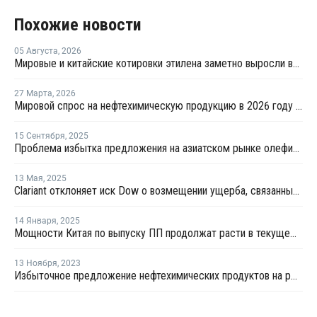
Похожие новости
05 Августа
,
2026
Мировые и китайские котировки этилена заметно выросли во второй половине июля
27 Марта
,
2026
Мировой спрос на нефтехимическую продукцию в 2026 году может снизиться на 25%
15 Сентября
,
2025
Проблема избытка предложения на азиатском рынке олефинов может решиться через три–четыре года
13 Мая
,
2025
Clariant отклоняет иск Dow о возмещении ущерба, связанный с картелем по закупке этилена
14 Января
,
2025
Мощности Китая по выпуску ПП продолжат расти в текущем году
13 Ноября
,
2023
Избыточное предложение нефтехимических продуктов на рынке продолжается - APLA 23