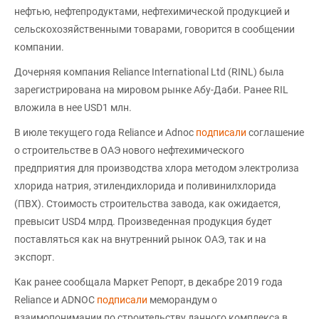
нефтью, нефтепродуктами, нефтехимической продукцией и
сельскохозяйственными товарами, говорится в сообщении
компании.
Дочерняя компания Reliance International Ltd (RINL) была
зарегистрирована на мировом рынке Абу-Даби. Ранее RIL
вложила в нее USD1 млн.
В июле текущего года Reliance и Adnoc
подписали
соглашение
о строительстве в ОАЭ нового нефтехимического
предприятия для производства хлора методом электролиза
хлорида натрия, этилендихлорида и поливинилхлорида
(ПВХ). Стоимость строительства завода, как ожидается,
превысит USD4 млрд. Произведенная продукция будет
поставляться как на внутренний рынок ОАЭ, так и на
экспорт.
Как ранее сообщала Маркет Репорт, в декабре 2019 года
Reliance и ADNOC
подписали
меморандум о
взаимопонимании по строительству данного комплекса в