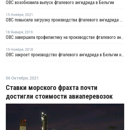
OBC возобновила выпуск фталевого ангидрида в Бельгии
15 Ноября
,
2021
OBC повысила загрузку производства фталевого ангидрида в Бельгии
18 Января
,
2019
OBC завершила профилактику на производстве фталевого ангидрида в Бельгии
19 Ноября
,
2018
OBC закроет производство фталевого ангидрида в Бельгии на плановый ремонт
06 Октября
,
2021
Ставки морского фрахта почти
достигли стоимости авиаперевозок