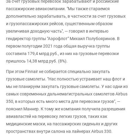
За счет грузовых перевозок зарабатывают и российские
пассажирские авиакомпании. "Мы также стараемся
дополнительно зарабатывать, в частности за счет грузовых
и грузопассажирских рейсов, существенным образом
увеличивая доходную часть", — говорил в интервью
гендиректор группы "Аэрофлот" Михаил Полубояринов. В
первом полугодии 2021 года общая выручка группы
составила 179,4 млрд руб., из них на грузовые перевозки
пришлось 14,38 млрд руб. (8%).
При этом Finnair не собирается специально закупать
грузовые самолеты. "Нас полностью устраивает наш флот и
мы не планируем закупать грузовые самолеты. У нас одни из
самых современных дальнемагистральных самолетов Airbus
350, в которых есть много места для перевозки грузов", —
пояснил Маннер. К тому же компания получила разрешения
авиавластей на перевозку легких грузов, таких как
медицинские маски, на пассажирских сиденьях и других
пространствах внутри салона на лайнерах Airbus 330.