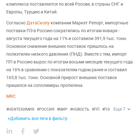
комплекса поставляется по всей России, в страны СНГ и
Европы, Турцию и Китай.
Согласно
ДатаСкопу
компании Маркет Репорт, импортные
поставки ПЭ в Россию сократились по итогам января -
августа текущего года на 11% и составили 391,9 тыс. тонн.
Основное снижение внешних поставок пришлось на
полиэтилен низкого давления (ПНД). Вместе с тем, импорт
ПП в Россию вырос по итогам восьми месяцев текущего года
на 16% в сравнении с показателем годом ранее и составил
165,8 тыс. тонн. Основной прирост внешних поставок
пришелся на сополимеры пропилена.
MRC
Еще
7
#
НЕФТЕХИМИЯ
#
РОССИЯ
#
МИР
#
НОВОСТЬ
#
ПП
#
ПЭ
+Добавить все теги в фильтр