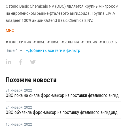
Ostend Basic Chemicals NV (OBC) является крупным игроком
на европейском рынке фталевого ангидрида. Группа LIVIA
владеет 100% акций Ostend Basic Chemicals NV.
MRC
#
НЕФТЕХИМИЯ
#
ПВХ-Е
#
ПВХ-С
#
БЕЛЬГИЯ
#
РОССИЯ
#
НОВОСТЬ
Еще
4
+Добавить все теги в фильтр
Похожие новости
31 Января
,
2022
OBC пока не сняла форс-мажор на поставки фталевого ангидрида в Бельгии
24 Января
,
2022
OBC объявила форс-мажор на поставку фталевого ангидрида в Бельгии
10 Января
,
2022