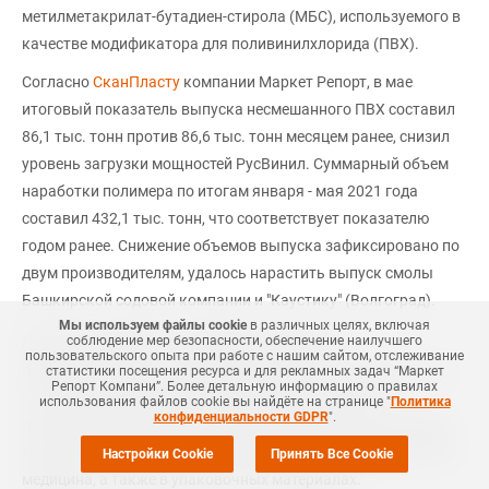
метилметакрилат-бутадиен-стирола (МБС), используемого в
качестве модификатора для поливинилхлорида (ПВХ).
Согласно
СканПласту
компании Маркет Репорт, в мае
итоговый показатель выпуска несмешанного ПВХ составил
86,1 тыс. тонн против 86,6 тыс. тонн месяцем ранее, снизил
уровень загрузки мощностей РусВинил. Суммарный объем
наработки полимера по итогам января - мая 2021 года
составил 432,1 тыс. тонн, что соответствует показателю
годом ранее. Снижение объемов выпуска зафиксировано по
двум производителям, удалось нарастить выпуск смолы
Башкирской содовой компании и "Каустику" (Волгоград).
Мы используем файлы cookie
в различных целях, включая
соблюдение мер безопасности, обеспечение наилучшего
Группа производит полиэфирную пленку на
пользовательского опыта при работе с нашим сайтом, отслеживание
производственных площадках в Японии, Китае, Индонезии,
статистики посещения ресурса и для рекламных задач “Маркет
Репорт Компани”. Более детальную информацию о правилах
США и Германии для использования в оптических
использования файлов cookie вы найдёте на странице "
Политика
конфиденциальности GDPR
".
приложениях для дисплеев, в промышленных приложениях,
таких как электронные компоненты, автомобилестроение и
Настройки Cookie
Принять Все Cookie
медицина, а также в упаковочных материалах.