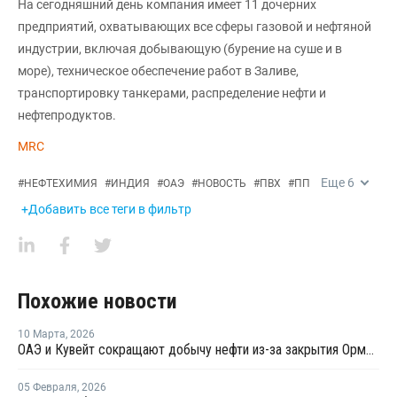
На сегодняшний день компания имеет 11 дочерних
предприятий, охватывающих все сферы газовой и нефтяной
индустрии, включая добывающую (бурение на суше и в
море), техническое обеспечение работ в Заливе,
транспортировку танкерами, распределение нефти и
нефтепродуктов.
MRC
Еще
6
#
НЕФТЕХИМИЯ
#
ИНДИЯ
#
ОАЭ
#
НОВОСТЬ
#
ПВХ
#
ПП
+Добавить все теги в фильтр
Похожие новости
10 Марта
,
2026
ОАЭ и Кувейт сокращают добычу нефти из-за закрытия Ормузского пролива
05 Февраля
,
2026