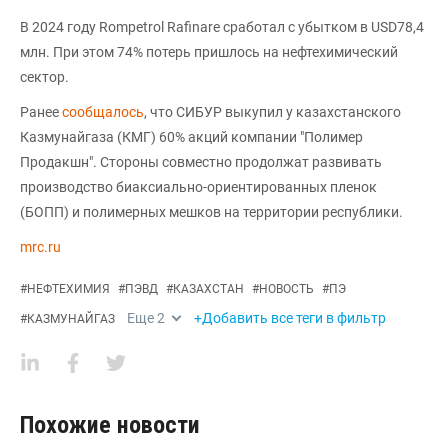
В 2024 году Rompetrol Rafinare сработал с убытком в USD78,4
млн. При этом 74% потерь пришлось на нефтехимический
сектор.
Ранее
сообщалось
, что СИБУР выкупил у казахстанского
Казмунайгаза (КМГ) 60% акций компании "Полимер
Продакшн". Стороны совместно продолжат развивать
производство биаксиально-ориентированных пленок
(БОПП) и полимерных мешков на территории республики.
mrc.ru
#
НЕФТЕХИМИЯ
#
ПЭВД
#
КАЗАХСТАН
#
НОВОСТЬ
#
ПЭ
Еще
2
+Добавить все теги в фильтр
#
КАЗМУНАЙГАЗ
Похожие новости