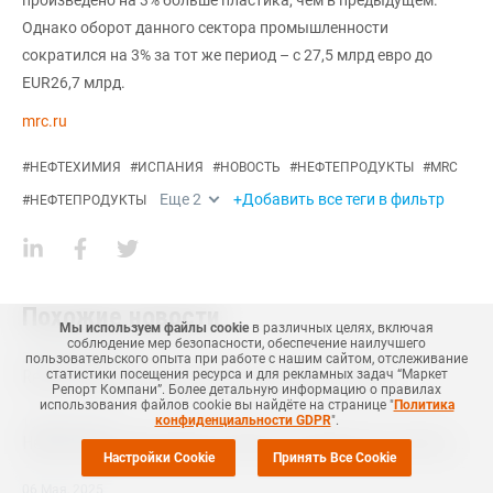
произведено на 3% больше пластика, чем в предыдущем.
Однако оборот данного сектора промышленности
сократился на 3% за тот же период – с 27,5 млрд евро до
EUR26,7 млрд.
mrc.ru
#
НЕФТЕХИМИЯ
#
ИСПАНИЯ
#
НОВОСТЬ
#
НЕФТЕПРОДУКТЫ
#
MRC
Еще
2
+Добавить все теги в фильтр
#
НЕФТЕПРОДУКТЫ
Похожие новости
Мы используем файлы cookie
в различных целях, включая
соблюдение мер безопасности, обеспечение наилучшего
20 Февраля
,
2026
пользовательского опыта при работе с нашим сайтом, отслеживание
статистики посещения ресурса и для рекламных задач “Маркет
Repsol планирует увеличивать дивиденды и добычу
Репорт Компани”. Более детальную информацию о правилах
использования файлов cookie вы найдёте на странице "
Политика
конфиденциальности GDPR
".
19 Июня
,
2025
Нефтехимический комплекс Repsol остановлен из-за сбоя электроснабжения
Настройки Cookie
Принять Все Cookie
06 Мая
,
2025