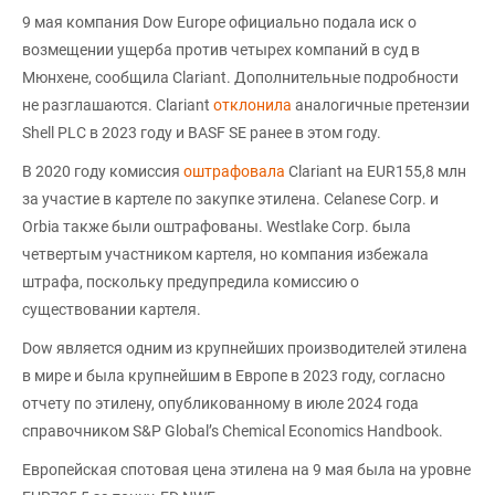
9 мая компания Dow Europe официально подала иск о
возмещении ущерба против четырех компаний в суд в
Мюнхене, сообщила Clariant. Дополнительные подробности
не разглашаются. Clariant
отклонила
аналогичные претензии
Shell PLC в 2023 году и BASF SE ранее в этом году.
В 2020 году комиссия
оштрафовала
Clariant на EUR155,8 млн
за участие в картеле по закупке этилена. Celanese Corp. и
Orbia также были оштрафованы. Westlake Corp. была
четвертым участником картеля, но компания избежала
штрафа, поскольку предупредила комиссию о
существовании картеля.
Dow является одним из крупнейших производителей этилена
в мире и была крупнейшим в Европе в 2023 году, согласно
отчету по этилену, опубликованному в июле 2024 года
справочником S&P Global’s Chemical Economics Handbook.
Европейская спотовая цена этилена на 9 мая была на уровне