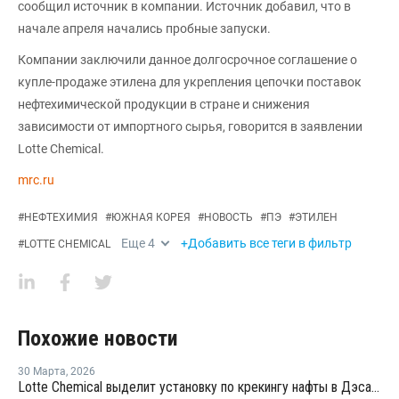
сообщил источник в компании. Источник добавил, что в
начале апреля начались пробные запуски.
Компании заключили данное долгосрочное соглашение о
купле-продаже этилена для укрепления цепочки поставок
нефтехимической продукции в стране и снижения
зависимости от импортного сырья, говорится в заявлении
Lotte Chemical.
mrc.ru
#
НЕФТЕХИМИЯ
#
ЮЖНАЯ КОРЕЯ
#
НОВОСТЬ
#
ПЭ
#
ЭТИЛЕН
Еще
4
+Добавить все теги в фильтр
#
LOTTE CHEMICAL
Похожие новости
30 Марта
,
2026
Lotte Chemical выделит установку по крекингу нафты в Дэсане и объединится с HD Hyundai Chemical