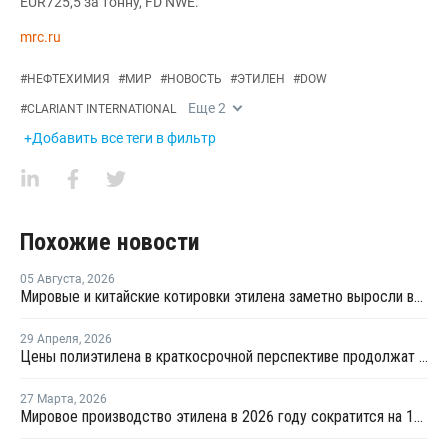
EUR725,5 за тонну, FD NWE.
mrc.ru
#
НЕФТЕХИМИЯ
#
МИР
#
НОВОСТЬ
#
ЭТИЛЕН
#
DOW
Еще
2
#
CLARIANT INTERNATIONAL
+Добавить все теги в фильтр
Похожие новости
05 Августа
,
2026
Мировые и китайские котировки этилена заметно выросли во второй половине июля
29 Апреля
,
2026
Цены полиэтилена в краткосрочной перспективе продолжат рост
27 Марта
,
2026
Мировое производство этилена в 2026 году сократится на 12% на фоне конфликта на Ближнем Востоке