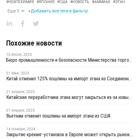
#
НЕФТЕХИМИЯ
#
ЯПОНИЯ
#
США
#
НОВОСТЬ
#
АММИАК
#
ЭТАН
Еще
5
+Добавить все теги в фильтр
Похожие новости
16 Июля
,
2025
Бюро промышленности и безопасности Министерства торговли США сняло экспортные ограничения на поставки этана в Китай
01 Мая
,
2025
Китай отменил 125% пошлины на импорт этана из Соединенных Штатов
21 Апреля
,
2025
Китайские переработчики этана могут закрыться из-за новых пошлин против США
01 Апреля
,
2025
Вьетнам отменит пошлины на импорт этана из США
14 Ноября
,
2024
Закрытие крекинг-установок в Европе может открыть рынок для экспорта этилена из США