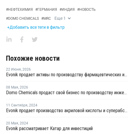
#
НЕФТЕХИМИЯ
#
ГЕРМАНИЯ
#
ИНДИЯ
#
НОВОСТЬ
Еще
1
#
DOMO CHEMICALS
#
MRC
+Добавить все теги в фильтр
Похожие новости
22 Июня
,
2026
Evonik продает активы по производству фармацевтических ингредиентов в Германии производителю ProChem
08 Мая
,
2026
Domo Chemicals продаст свой бизнес по производству инженерных материалов
11 Сентября
,
2024
Evonik продает производство акриловой кислоты и суперабсорбентов
20 Мая
,
2024
Evonik рассматривает Катар для инвестиций