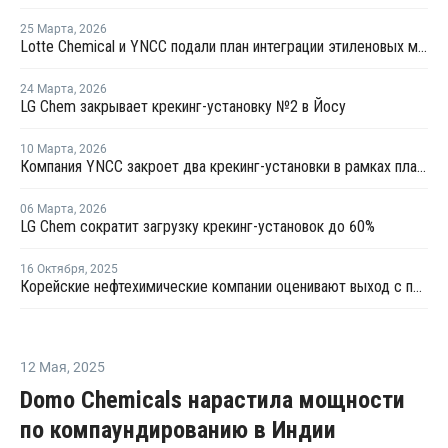
25 Марта
,
2026
Lotte Chemical и YNCC подали план интеграции этиленовых мощностей в Йосу
24 Марта
,
2026
LG Chem закрывает крекинг-установку №2 в Йосу
10 Марта
,
2026
Компания YNCC закроет два крекинг-установки в рамках плана рационализации производства этилена в Южной Корее
06 Марта
,
2026
LG Chem сократит загрузку крекинг-установок до 60%
16 Октября
,
2025
Корейские нефтехимические компании оценивают выход с постоянно перенасыщенного убыточного рынка
12 Мая
,
2025
Domo Chemicals нарастила мощности
по компаундированию в Индии