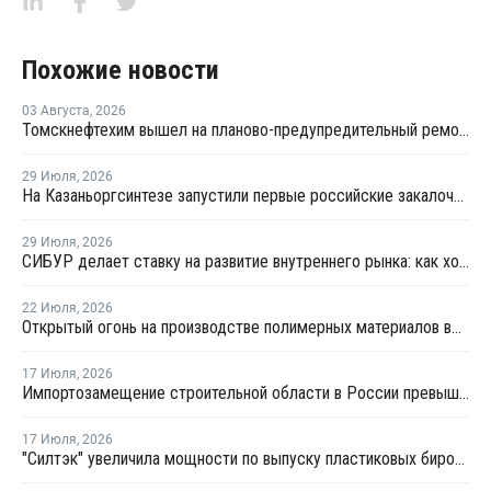
Похожие новости
03 Августа
,
2026
Томскнефтехим вышел на планово-предупредительный ремонт
29 Июля
,
2026
На Казаньоргсинтезе запустили первые российские закалочно-испарительные аппараты
29 Июля
,
2026
СИБУР делает ставку на развитие внутреннего рынка: как холдинг стимулирует спрос на полимеры в ритейле
22 Июля
,
2026
Открытый огонь на производстве полимерных материалов во Всеволожске
17 Июля
,
2026
Импортозамещение строительной области в России превышает 98%
17 Июля
,
2026
"Силтэк" увеличила мощности по выпуску пластиковых бирок для животных