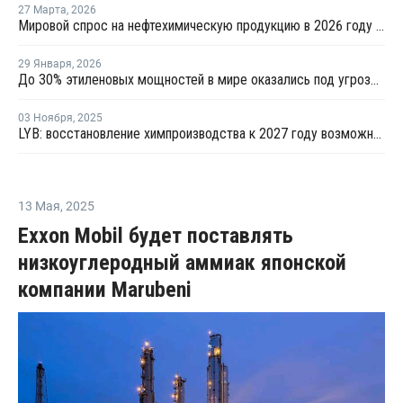
27 Марта
,
2026
Мировой спрос на нефтехимическую продукцию в 2026 году может снизиться на 25%
29 Января
,
2026
До 30% этиленовых мощностей в мире оказались под угрозой закрытия
03 Ноября
,
2025
LYB: восстановление химпроизводства к 2027 году возможно при закрытии избыточных мощностей
13 Мая
,
2025
Exxon Mobil будет поставлять
низкоуглеродный аммиак японской
компании Marubeni