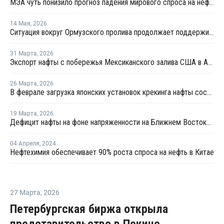
МЭА чуть понизило прогноз падения мирового спроса на нефть в 2026 году
14 Мая
,
2026
Ситуация вокруг Ормузского пролива продолжает поддерживает неопределенность на мировом рынке ПВХ
31 Марта
,
2026
Экспорт нафты с побережья Мексиканского залива США в Азию резко вырос на фоне дефицита предложения
26 Марта
,
2026
В феврале загрузка японских установок крекинга нафты составила 75,7%
19 Марта
,
2026
Дефицит нафты на фоне напряженности на Ближнем Востоке усиливает кризис в нефтехимии Азии
04 Апреля
,
2024
Нефтехимия обеспечивает 90% роста спроса на нефть в Китае
27 Марта
,
2026
Петербургская биржа открыла
представительство в Пекине