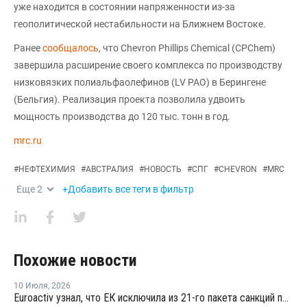
уже находится в состоянии напряженности из-за
геополитической нестабильности на Ближнем Востоке.
Ранее
сообщалось
, что Chevron Phillips Chemical (CPChem)
завершила расширение своего комплекса по производству
низковязких полиальфаолефинов (LV PAO) в Берингене
(Бельгия). Реализация проекта позволила удвоить
мощность производства до 120 тыс. тонн в год.
mrc.ru
#
НЕФТЕХИМИЯ
#
АВСТРАЛИЯ
#
НОВОСТЬ
#
СПГ
#
CHEVRON
#
MRC
Еще
2
+Добавить все теги в фильтр
Похожие новости
10 Июля
,
2026
Euroactiv узнал, что ЕК исключила из 21-го пакета санкций против России