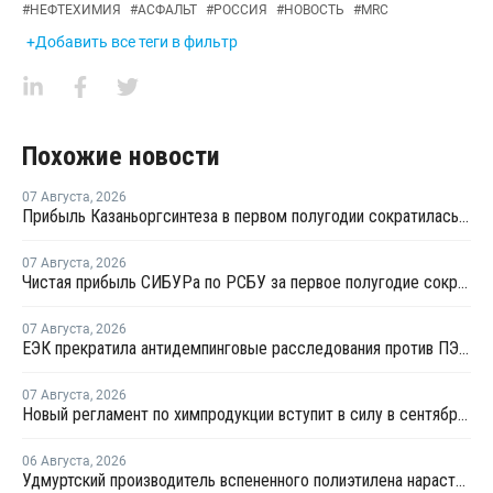
#
НЕФТЕХИМИЯ
#
АСФАЛЬТ
#
РОССИЯ
#
НОВОСТЬ
#
MRC
+Добавить все теги в фильтр
Похожие новости
07 Августа
,
2026
Прибыль Казаньоргсинтеза в первом полугодии сократилась более чем в 2 раза
07 Августа
,
2026
Чистая прибыль СИБУРа по РСБУ за первое полугодие сократилась в 3,6 раза
07 Августа
,
2026
ЕЭК прекратила антидемпинговые расследования против ПЭ и ПП из Азербайджана и Туркменистана
07 Августа
,
2026
Новый регламент по химпродукции вступит в силу в сентябре 2027 года
06 Августа
,
2026
Удмуртский производитель вспененного полиэтилена нарастит выпуск на 15%