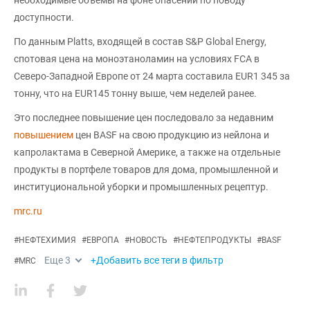
доступности.
По данным Platts, входящей в состав S&P Global Energy,
спотовая цена на моноэтаноламин на условиях FCA в
Северо-Западной Европе от 24 марта составила EUR1 345 за
тонну, что на EUR145 тонну выше, чем неделей ранее.
Это последнее повышение цен последовало за недавним
повышением
цен BASF на свою продукцию из нейлона и
капролактама в Северной Америке, а также на отдельные
продукты в портфеле товаров для дома, промышленной и
институциональной уборки и промышленных рецептур.
mrc.ru
#
НЕФТЕХИМИЯ
#
ЕВРОПА
#
НОВОСТЬ
#
НЕФТЕПРОДУКТЫ
#
BASF
Еще
3
+Добавить все теги в фильтр
#
MRC