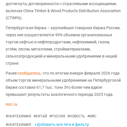
достигнуты договоренности с отраслевыми ассоциациями,
включая China Timber & Wood Products Distribution Association
(CTWPA).
Петербургская биржа – крупнейшая товарная биржа России,
через нее осуществляется 99% объемов организованных
торгов нефтью и нефтепродуктами, нефтехимией, газом,
углём, лесом, металлами, стройматериалами,
сельхозпродукцией и минеральными удобрениями в нашей
стране.
Ранее
сообщалось
, что по итогам января-февраля 2026 года
объем торгов минеральными удобрениями на Петербургской
бирже составил 61,7 тыс. тонн Это более чем вдвое
превышает результаты аналогичного периода 2025 года.
mrc.ru
#
НЕФТЕХИМИЯ
#
КИТАЙ
#
РОССИЯ
#
НОВОСТЬ
#
MRC
+Добавить все теги в фильтр
#
НЕФТЕХИМИЯ