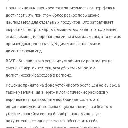
Повышение цен варьируется в зависимости от портфеля и
достигает 30%, при этом более резкое повышение
наблюдается для отдельных продуктов. Это затрагивает
широкий спектр товарных аминов, включая этаноламины,
этиленамины, изопропаноламины и метиламины, а также их
производные, включая N,N-диметилэтаноламин и
диметилформамид.
BASF объяснила это решение устойчивым ростом цен на
сырье и энергоносители, усугубляемым ростом
логистических расходов в регионе.
Решение принято на фоне устойчивого роста цен на сырье, а
также увеличения энерго- и логистических расходов у
европейских производителей. Ожидается, что это
объявление усилит повышающее давление на и без того
ужесточающийся европейский рынок аминов, где
покупатели все чаще стремятся обеспечить себе
необходимые объемы на фоне опасений по поводу