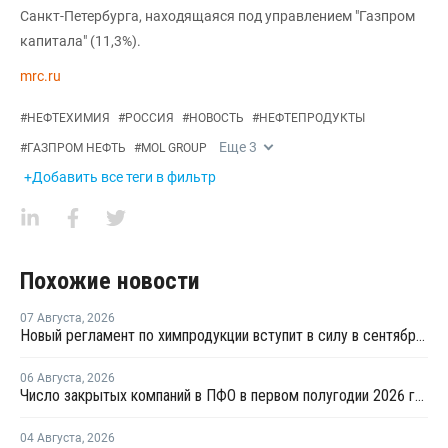
Санкт-Петербурга, находящаяся под управлением "Газпром
капитала" (11,3%).
mrc.ru
#
НЕФТЕХИМИЯ
#
РОССИЯ
#
НОВОСТЬ
#
НЕФТЕПРОДУКТЫ
Еще
3
#
ГАЗПРОМ НЕФТЬ
#
MOL GROUP
+Добавить все теги в фильтр
Похожие новости
07 Августа
,
2026
Новый регламент по химпродукции вступит в силу в сентябре 2027 года
06 Августа
,
2026
Число закрытых компаний в ПФО в первом полугодии 2026 года вдвое превысило число новых
04 Августа
,
2026