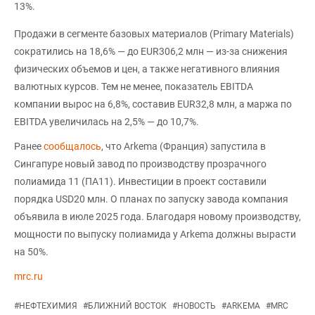
13%.
Продажи в сегменте базовых материалов (Primary Materials)
сократились на 18,6% — до EUR306,2 млн — из-за снижения
физических объемов и цен, а также негативного влияния
валютных курсов. Тем не менее, показатель EBITDA
компании вырос на 6,8%, составив EUR32,8 млн, а маржа по
EBITDA увеличилась на 2,5% — до 10,7%.
Ранее
сообщалось
, что Arkema (Франция) запустила в
Сингапуре новый завод по производству прозрачного
полиамида 11 (ПА11). Инвестиции в проект составили
порядка USD20 млн. О планах по запуску завода компания
объявила в июле 2025 года. Благодаря новому производству,
мощности по выпуску полиамида у Arkema должны вырасти
на 50%.
mrc.ru
#
НЕФТЕХИМИЯ
#
БЛИЖНИЙ ВОСТОК
#
НОВОСТЬ
#
ARKEMA
#
MRC