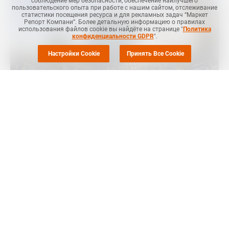
соблюдение мер безопасности, обеспечение наилучшего
пользовательского опыта при работе с нашим сайтом, отслеживание
статистики посещения ресурса и для рекламных задач “Маркет
Репорт Компани”. Более детальную информацию о правилах
использования файлов cookie вы найдёте на странице "
Политика
конфиденциальности GDPR
".
Настройки Cookie
Принять Все Cookie
Маркет Репорт
-- Компания СИБУР подтвердила
эффективность и качество металлоценового катализатора
собственной разработки, который является ключевым
компонентом для производства премиальных марок
полиэтилена. Рецептура катализатора и технология его
производства создана учеными научно-исследовательского
центра "СИБУР Инновации" в партнерстве с Институтом
нефтехимического синтеза Российской академии наук (ИНХС
РАН), рассказали в пресс-службе СИБУРа.