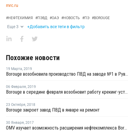
mrc.ru
#
НЕФТЕХИМИЯ
#
ПЭВД
#
ОАЭ
#
НОВОСТЬ
#
ПЭ
#
BOROUGE
Еще
3
+Добавить все теги в фильтр
Похожие новости
19 Марта
,
2019
Borouge возобновила производство ПВД на заводе №1 в Рувайсе
06 Февраля
,
2019
Borouge в середине февраля возобновит работу крекинг-установки № 3 в Рувайсе
23 Октября
,
2018
Borouge закроет завод ПВД в январе на ремонт
30 Января
,
2017
OMV изучает возможность расширения нефтекомплекса Borouge в ОАЭ