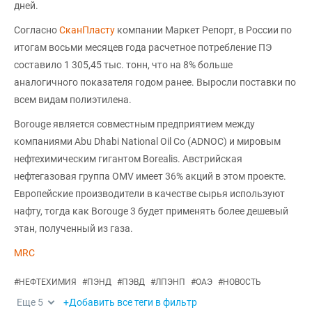
дней.
Согласно
СканПласту
компании Маркет Репорт, в России по
итогам восьми месяцев года расчетное потребление ПЭ
составило 1 305,45 тыс. тонн, что на 8% больше
аналогичного показателя годом ранее. Выросли поставки по
всем видам полиэтилена.
Borouge является совместным предприятием между
компаниями Abu Dhabi National Oil Co (ADNOC) и мировым
нефтехимическим гигантом Borealis. Австрийская
нефтегазовая группа OMV имеет 36% акций в этом проекте.
Европейские производители в качестве сырья используют
нафту, тогда как Вorouge 3 будет применять более дешевый
этан, полученный из газа.
MRC
#
НЕФТЕХИМИЯ
#
ПЭНД
#
ПЭВД
#
ЛПЭНП
#
ОАЭ
#
НОВОСТЬ
Еще
5
+Добавить все теги в фильтр