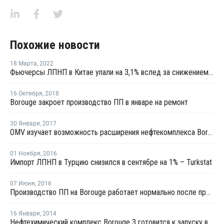
Похожие новости
18 Марта
,
2022
Фьючерсы ЛПНП в Китае упали на 3,1% вслед за снижением котировок сырой нефти
16 Октября
,
2018
Borouge закроет производство ПП в январе на ремонт
30 Января
,
2017
OMV изучает возможность расширения нефтекомплекса Borouge в ОАЭ
01 Ноября
,
2016
Импорт ЛПНП в Турцию снизился в сентябре на 1% – Turkstat
07 Июня
,
2016
Производство ПП на Borouge работает нормально после проблем с поставками сырья
16 Января
,
2014
Нефтехимический комплекс Borouge 3 готовится к запуску в этом году