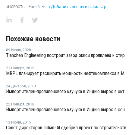
Еще
6
+Добавить все теги в фильтр
#
НОВОСТЬ
Похожие новости
09 Июля
,
2020
Tianchen Engineering построит завод окиси пропилена и стирола в Китае для Tianjin Bohua
21 Ноября
,
2019
MRPL планирует расширить мощности нефтекомплекса в Манголоре
24 Декабря
,
2018
Импорт этилен-пропиленового каучука в Индию вырос в октябре почти на 5%
22 Ноября
,
2018
Импорт этилен-пропиленового каучука в Индию вырос в сентябре почти на 20%
13 Июля
,
2015
Совет директоров Indian Oil одобрил проект по строительству завода параксилола и ТФК в Индии