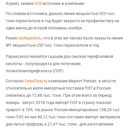
Корея), заявил
ICIS
источник в компании.
По словам источника, данная линия мощностью 525 тыс.
тонн параксилола в год будет закрыта на профилактику на
один месяц до второй половины ноября.
Ранее
сообщалось
, что в этих же числах была закрыта линия
№1 мощностью 250 тыс. тонн параксилола в год.
Параксилол является сырьём для синтеза терефталевой
кислоты - полупродукта для получения
полиэтилентерефталата (ПЭТ).
Согласно
СканПласту
компании Маркет Репорт, в августе
относительно июля импортные поставки ПЭТ в Россию
снизились до 12,48 тыс. тонн. При этом всего за период
январь - август 2018 года импорт ПЭТ в страну показал
прирост в 10%. На рынок России импортировано 108,20 тыс
тонн ПЭТ, из них 80,12 тыс.тонн составил импорт материала
для литья преформ, а 21,47 тыс. тонн - для изготовления