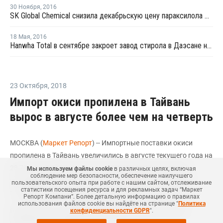
30 Ноября
,
2016
SK Global Chemical снизила декабрьскую цену параксилола до USD820 за тонну
18 Мая
,
2016
Hanwha Total в сентябре закроет завод стирола в Даэсане на профилактику
23 Октября
,
2018
Импорт окиси пропилена в Тайвань
вырос в августе более чем на четверть
МОСКВА (
Маркет Репорт
) -- Импортные поставки окиси
пропилена в Тайвань увеличились в августе текущего года на
28,7% по сравнению с тем же месяцем прошлого года и
Мы используем файлы cookie
в различных целях, включая
соблюдение мер безопасности, обеспечение наилучшего
составили 10,15 тыс. тонн, сообщил
ICIS
со ссылкой на
пользовательского опыта при работе с нашим сайтом, отслеживание
статистики посещения ресурса и для рекламных задач “Маркет
последние данные таможенной администрации Тайваня.
Репорт Компани”. Более детальную информацию о правилах
использования файлов cookie вы найдёте на странице "
Политика
В августе 2017 года импорт окиси пропилена в страну
конфиденциальности GDPR
".
находился на уровне 7,89 тыс. тонн.