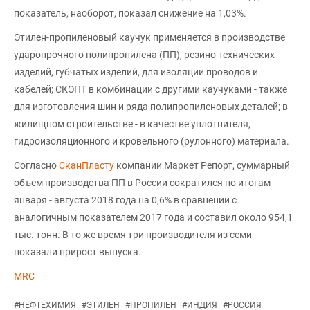
показатель, наоборот, показал снижение на 1,03%.
Этилен-пропиленовый каучук применяется в производстве
ударопрочного полипропилена (ПП), резино-технических
изделий, губчатых изделий, для изоляции проводов и
кабелей; СКЭПТ в комбинации с другими каучуками - также
для изготовления шин и ряда полипропиленовых деталей; в
жилищном строительстве - в качестве уплотнителя,
гидроизоляционного и кровельного (рулонного) материала.
Согласно
СканПласту
компании Маркет Репорт, суммарный
объем производства ПП в России сократился по итогам
января - августа 2018 года на 0,6% в сравнении с
аналогичным показателем 2017 года и составил около 954,1
тыс. тонн. В то же время три производителя из семи
показали прирост выпуска.
MRC
#
НЕФТЕХИМИЯ
#
ЭТИЛЕН
#
ПРОПИЛЕН
#
ИНДИЯ
#
РОССИЯ