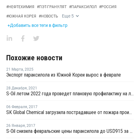
#
НЕФТЕХИМИЯ
#
ПЭТ-ГРАНУЛЯТ
#
ПАРАКСИЛОЛ
#
РОССИЯ
Еще
5
#
ЮЖНАЯ КОРЕЯ
#
НОВОСТЬ
+Добавить все теги в фильтр
Похожие новости
21 Марта
,
2025
Экспорт параксилола из Южной Кореи вырос в феврале
28 Декабря
,
2021
S-Oil летом 2022 года проведет плановую профилактику на линии бензола № 1 в Онсане
06 Февраля
,
2017
SK Global Chemical загрузила пострадавшее от пожара производство параксилола на 100%
26 Января
,
2017
S-Oil снизила февральские цены параксилола до USD915 за тонну