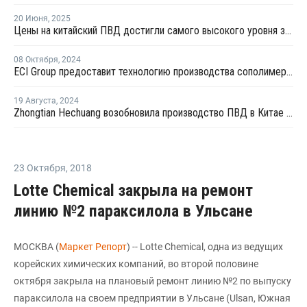
20 Июня
,
2025
Цены на китайский ПВД достигли самого высокого уровня за восемь месяцев из-за ирано-израильского конфликта
08 Октября
,
2024
ECI Group предоставит технологию производства сополимеров для китайской Shaanxi Yanchang
19 Августа
,
2024
Zhongtian Hechuang возобновила производство ПВД в Китае после профилактики
23 Октября
,
2018
Lotte Chemical закрыла на ремонт
линию №2 параксилола в Ульсане
МОСКВА (
Маркет Репорт
) -- Lotte Chemical, одна из ведущих
корейских химических компаний, во второй половине
октября закрыла на плановый ремонт линию №2 по выпуску
параксилола на своем предприятии в Ульсане (Ulsan, Южная