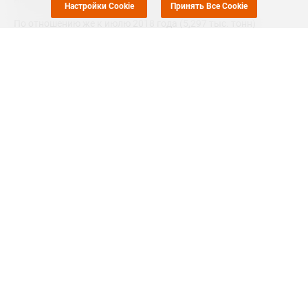
Настройки Cookie
Принять Все Cookie
По отношению же к июлю 2018 года (5,297 тыс. тонн)
августовский импорт материала в Тайвань показал прирост
на 91,6%.
Окись пропилена используется для изготовления
огнеупорных материалов, модифицированных углеводов,
синтетических смазочных материалов, химикатов для
бурения нефтяных месторождений и производства
текстильных поверхностно-активных веществ.
MRC
#
НЕФТЕХИМИЯ
#
ПРОПИЛЕН
#
ТАЙВАНЬ
#
РОССИЯ
#
НОВОСТЬ
Еще
2
+Добавить все теги в фильтр
#
MRC
Похожие новости