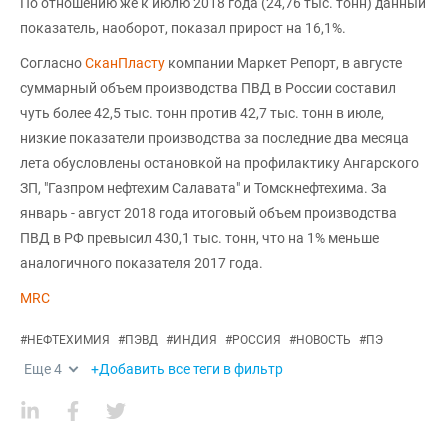
По отношению же к июлю 2018 года (24,76 тыс. тонн) данный
показатель, наоборот, показал прирост на 16,1%.
Согласно
СканПласту
компании Маркет Репорт, в августе
суммарный объем производства ПВД в России составил
чуть более 42,5 тыс. тонн против 42,7 тыс. тонн в июле,
низкие показатели производства за последние два месяца
лета обусловлены остановкой на профилактику Ангарского
ЗП, "Газпром нефтехим Салавата" и Томскнефтехима. За
январь - август 2018 года итоговый объем производства
ПВД в РФ превысил 430,1 тыс. тонн, что на 1% меньше
аналогичного показателя 2017 года.
MRC
#
НЕФТЕХИМИЯ
#
ПЭВД
#
ИНДИЯ
#
РОССИЯ
#
НОВОСТЬ
#
ПЭ
Еще
4
+Добавить все теги в фильтр