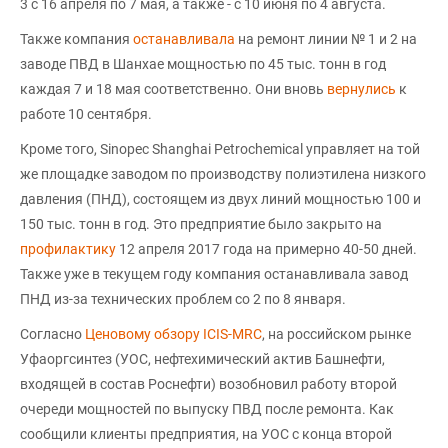
3 с 16 апреля по 7 мая, а также - с 10 июня по 4 августа.
Также компания
останавливала
на ремонт линии № 1 и 2 на
заводе ПВД в Шанхае мощностью по 45 тыс. тонн в год
каждая 7 и 18 мая соответственно. Они вновь
вернулись
к
работе 10 сентября.
Кроме того, Sinopec Shanghai Petrochemical управляет на той
же площадке заводом по производству полиэтилена низкого
давления (ПНД), состоящем из двух линий мощностью 100 и
150 тыс. тонн в год. Это предприятие было закрыто на
профилактику
12 апреля 2017 года на примерно 40-50 дней.
Также уже в текущем году компания останавливала завод
ПНД из-за технических проблем со 2 по 8 января.
Согласно
Ценовому обзору ICIS-MRC
, на российском рынке
Уфаоргсинтез (УОС, нефтехимический актив Башнефти,
входящей в состав Роснефти) возобновил работу второй
очереди мощностей по выпуску ПВД после ремонта. Как
сообщили клиенты предприятия, на УОС с конца второй