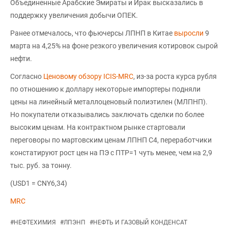
Объединенные Арабские Эмираты и Ирак высказались в
поддержку увеличения добычи ОПЕК.
Ранее отмечалось, что фьючерсы ЛПНП в Китае
выросли
9
марта на 4,25% на фоне резкого увеличения котировок сырой
нефти.
Согласно
Ценовому обзору ICIS-MRC
, из-за роста курса рубля
по отношению к доллару некоторые импортеры подняли
цены на линейный металлоценовый полиэтилен (МЛПНП).
Но покупатели отказывались заключать сделки по более
высоким ценам. На контрактном рынке стартовали
переговоры по мартовским ценам ЛПНП С4, переработчики
констатируют рост цен на ПЭ с ПТР=1 чуть менее, чем на 2,9
тыс. руб. за тонну.
(USD1 = CNY6,34)
MRC
#
НЕФТЕХИМИЯ
#
ЛПЭНП
#
НЕФТЬ И ГАЗОВЫЙ КОНДЕНСАТ