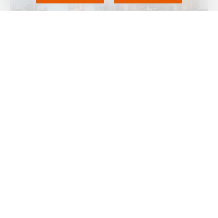
MRC
-- Японская Chiba Styrene Monomer, совместное
предприятие Denka и Sumitomo Chemical, 17 марта закрыла
производство стирола мономера в Тибе (Chiba, Япония) на
внеплановый ремонт, сообщает
Polymerupdate
.
По словам источника, данное производство мощностью 270
тыс. тонн стирола в год будет закрыто на плановый ремонт
примерно на одну неделю. Завод был незапланированно
остановлен из-за перебоев с электроснабжением после
землетрясения в регионе.
Ранее
сообщалось
, что Chiba Styrene Monomer возобновила
производство стирола мономера в Тибе (Chiba, Япония)
после планового ремонта. Данное производство мощностью
270 тыс. тонн стирола в год было закрыто на плановый
ремонт с 11 июля по 2 сентября 2020 года.