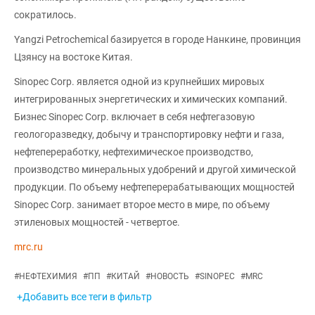
сократилось.
Yangzi Petrochemical базируется в городе Нанкине, провинция
Цзянсу на востоке Китая.
Sinopec Corp. является одной из крупнейших мировых
интегрированных энергетических и химических компаний.
Бизнес Sinopec Corp. включает в себя нефтегазовую
геологоразведку, добычу и транспортировку нефти и газа,
нефтепереработку, нефтехимическое производство,
производство минеральных удобрений и другой химической
продукции. По объему нефтеперерабатывающих мощностей
Sinopec Corp. занимает второе место в мире, по объему
этиленовых мощностей - четвертое.
mrc.ru
#
НЕФТЕХИМИЯ
#
ПП
#
КИТАЙ
#
НОВОСТЬ
#
SINOPEC
#
MRC
+Добавить все теги в фильтр