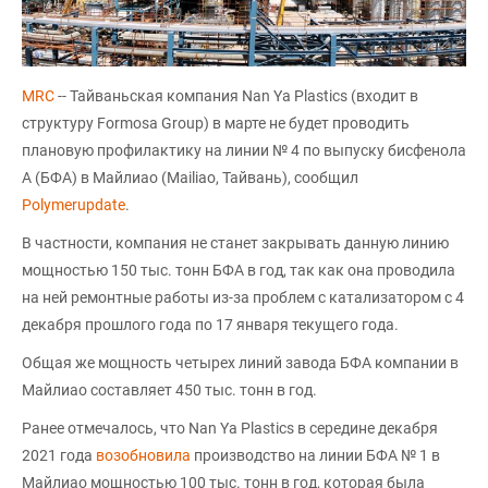
MRC
-- Тайваньская компания Nan Ya Plastics (входит в
структуру Formosa Group) в марте не будет проводить
плановую профилактику на линии № 4 по выпуску бисфенола
А (БФА) в Майлиао (Mailiao, Тайвань), сообщил
Polymerupdate
.
В частности, компания не станет закрывать данную линию
мощностью 150 тыс. тонн БФА в год, так как она проводила
на ней ремонтные работы из-за проблем с катализатором с 4
декабря прошлого года по 17 января текущего года.
Общая же мощность четырех линий завода БФА компании в
Майлиао составляет 450 тыс. тонн в год.
Ранее отмечалось, что Nan Ya Plastics в середине декабря
2021 года
возобновила
производство на линии БФА № 1 в
Майлиао мощностью 100 тыс. тонн в год, которая была