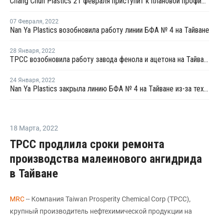
Chang Chun Plastics 21 февраля приступит к плановой профилактике на заводе фенола и ацетона на Тайване
07 Февраля
,
2022
Nan Ya Plastics возобновила работу линии БФА № 4 на Тайване
28 Января
,
2022
TPCC возобновила работу завода фенола и ацетона на Тайване после профилактики
24 Января
,
2022
Nan Ya Plastics закрыла линию БФА № 4 на Тайване из-за технических проблем
18 Марта
,
2022
TPCC продлила сроки ремонта
производства малеинового ангидрида
в Тайване
MRC
-- Компания Taiwan Prosperity Chemical Corp (TPCC),
крупный производитель нефтехимической продукции на