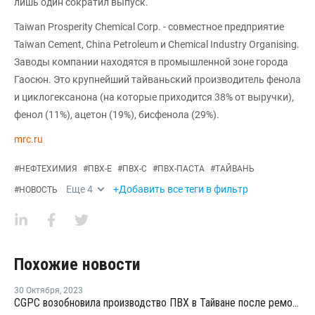
лишь один сократил выпуск.
Taiwan Prosperity Chemical Corp. - совместное предприятие
Taiwan Cement, China Petroleum и Chemical Industry Organising.
Заводы компании находятся в промышленной зоне города
Гаосюн. Это крупнейший тайваньский производитель фенола
и циклогексанона (на которые приходится 38% от выручки),
фенол (11%), ацетон (19%), бисфенола (29%).
mrc.ru
#
НЕФТЕХИМИЯ
#
ПВХ-Е
#
ПВХ-С
#
ПВХ-ПАСТА
#
ТАЙВАНЬ
Еще
4
+Добавить все теги в фильтр
#
НОВОСТЬ
Похожие новости
30 Октября
,
2023
CGPC возобновила производство ПВХ в Тайване после ремонта