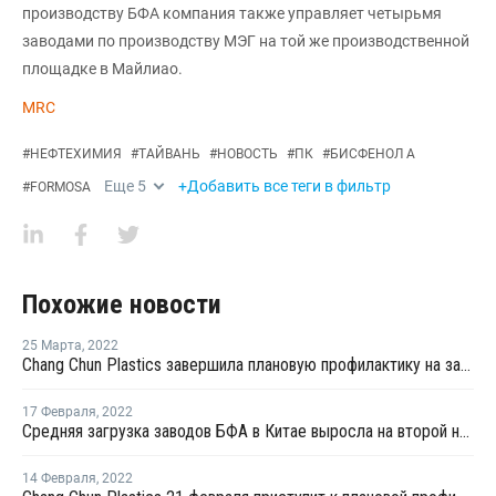
производству БФА компания также управляет четырьмя
заводами по производству МЭГ на той же производственной
площадке в Майлиао.
MRC
#
НЕФТЕХИМИЯ
#
ТАЙВАНЬ
#
НОВОСТЬ
#
ПК
#
БИСФЕНОЛ А
Еще
5
+Добавить все теги в фильтр
#
FORMOSA
Похожие новости
25 Марта
,
2022
Chang Chun Plastics завершила плановую профилактику на заводе фенола и ацетона на Тайване
17 Февраля
,
2022
Средняя загрузка заводов БФА в Китае выросла на второй неделе февраля на 2,62%
14 Февраля
,
2022