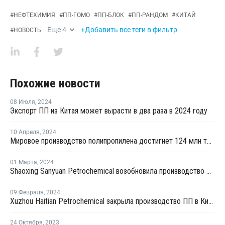
#
НЕФТЕХИМИЯ
#
ПП-ГОМО
#
ПП-БЛОК
#
ПП-РАНДОМ
#
КИТАЙ
Еще
4
+Добавить все теги в фильтр
#
НОВОСТЬ
Похожие новости
08 Июля
,
2024
Экспорт ПП из Китая может вырасти в два раза в 2024 году
10 Апреля
,
2024
Мировое производство полипропилена достигнет 124 млн тонн к 2032 году
01 Марта
,
2024
Shaoxing Sanyuan Petrochemical возобновила производство ПП на линии №1 в Китае
09 Февраля
,
2024
Xuzhou Haitian Petrochemical закрыла производство ПП в Китае
24 Октября
,
2023