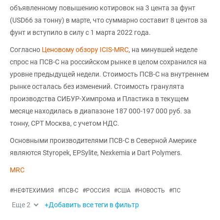
объявленному повышению котировок на 3 цента за фунт
(USD66 за тонну) в марте, что суммарно составит 8 центов за
фунт и вступило в силу с 1 марта 2022 года.
Согласно
Ценовому обзору ICIS-MRC
, на минувшей неделе
спрос на ПСВ-С на российском рынке в целом сохранился на
уровне предыдущей недели. Стоимость ПСВ-С на внутреннем
рынке осталась без изменений. Стоимость гранулята
производства СИБУР-Химпрома и Пластика в текущем
месяце находилась в диапазоне 187 000-197 000 руб. за
тонну, CPT Москва, с учетом НДС.
Основными производителями ПСВ-С в Северной Америке
являются Styropek, EPSylite, Nexkemia и Dart Polymers.
MRC
#
НЕФТЕХИМИЯ
#
ПСВ-С
#
РОССИЯ
#
США
#
НОВОСТЬ
#
ПС
Еще
2
+Добавить все теги в фильтр