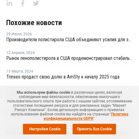
Похожие новости
29 Июля
,
2026
Производители полистирола США объединяют усилия для защиты рынка от экологических ограничений
12 Апреля
,
2024
Рынок пенополистирола в США продемонстрировал стабильность и устойчивость в марте
15 Марта
,
2024
Trinseo продаст свою долю в AmSty к началу 2025 года
26 Декабря
,
2023
Мы используем файлы cookie
в различных целях, включая
Sinopec Qilu Petrochemical закрыла производство стирола в Китае на ремонт
соблюдение мер безопасности, обеспечение наилучшего
пользовательского опыта при работе с нашим сайтом, отслеживание
статистики посещения ресурса и для рекламных задач “Маркет
17 Ноября
,
2023
Репорт Компани”. Более детальную информацию о правилах
Экспорт полистирола из США снизился на 14,2% за девять месяцев
использования файлов cookie вы найдёте на странице "
Политика
конфиденциальности GDPR
".
22 Сентября
,
2023
Настройки Cookie
Принять Все Cookie
NexKemia повысила сентябрьские цены ПСВ-С в Северной Америке