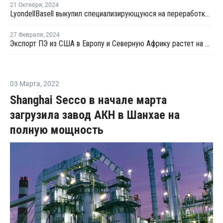
21 Октября
,
2024
LyondellBasell выкупил специализирующуюся на переработке пластика компанию APK
27 Февраля
,
2024
Экспорт ПЭ из США в Европу и Северную Африку растет на фоне проблем в Красном море и Суэцком канале
03 Марта
,
2022
Shanghai Secco в начале марта
загрузила завод АКН в Шанхае на
полную мощность