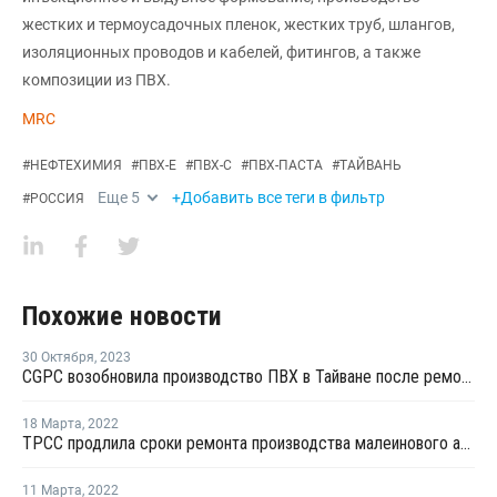
жестких и термоусадочных пленок, жестких труб, шлангов,
изоляционных проводов и кабелей, фитингов, а также
композиции из ПВХ.
MRC
#
НЕФТЕХИМИЯ
#
ПВХ-Е
#
ПВХ-С
#
ПВХ-ПАСТА
#
ТАЙВАНЬ
Еще
5
+Добавить все теги в фильтр
#
РОССИЯ
Похожие новости
30 Октября
,
2023
CGPC возобновила производство ПВХ в Тайване после ремонта
18 Марта
,
2022
TPCC продлила сроки ремонта производства малеинового ангидрида в Тайване
11 Марта
,
2022