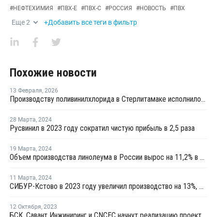
#
НЕФТЕХИМИЯ
#
ПВХ-Е
#
ПВХ-С
#
РОССИЯ
#
НОВОСТЬ
#
ПВХ
Еще
2
+Добавить все теги в фильтр
Похожие новости
13 Февраля
,
2026
Производству поливинилхлорида в Стерлитамаке исполнилось 60 лет
28 Марта
,
2024
Русвинил в 2023 году сократил чистую прибыль в 2,5 раза
19 Марта
,
2024
Объем производства линолеума в России вырос на 11,2% в 2023 году
11 Марта
,
2024
СИБУР-Кстово в 2023 году увеличил производство на 13%, Русвинил — на 6%
12 Октября
,
2023
БСК, Савант Инжиниринг и CNCEC начнут реализацию проекта по производству эмульсионного ПВХ