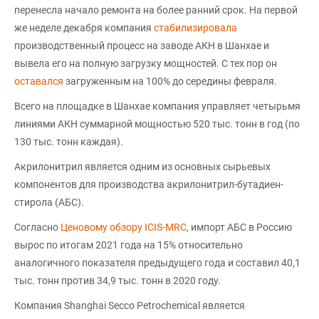
перенесла начало ремонта на более ранний срок. На первой
же неделе декабря компания
стабилизировала
производственный процесс на заводе АКН в Шанхае и
вывела его на полную загрузку мощностей. С тех пор он
оставался
загруженным на 100% до середины февраля.
Всего на площадке в Шанхае компания управляет четырьмя
линиями АКН суммарной мощностью 520 тыс. тонн в год (по
130 тыс. тонн каждая).
Акрилонитрил является одним из основных сырьевых
компонентов для производства акрилонитрил-бутадиен-
стирола (АБС).
Согласно
Ценовому обзору ICIS-MRC
, импорт АБС в Россию
вырос по итогам 2021 года на 15% относительно
аналогичного показателя предыдущего года и составил 40,1
тыс. тонн против 34,9 тыс. тонн в 2020 году.
Компания Shanghai Secco Petrochemical является