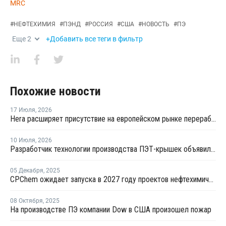
MRC
#
НЕФТЕХИМИЯ
#
ПЭНД
#
РОССИЯ
#
США
#
НОВОСТЬ
#
ПЭ
Еще
2
+Добавить все теги в фильтр
Похожие новости
17 Июля
,
2026
Hera расширяет присутствие на европейском рынке переработки пластика благодаря приобретению в Польше
10 Июля
,
2026
Разработчик технологии производства ПЭТ-крышек объявил о банкротстве
05 Декабря
,
2025
CPChem ожидает запуска в 2027 году проектов нефтехимической отрасли мирового масштаба
08 Октября
,
2025
На производстве ПЭ компании Dow в США произошел пожар