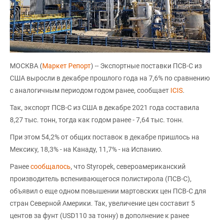
МОСКВА (
Маркет Репорт
) -- Экспортные поставки ПСВ-С из
США выросли в декабре прошлого года на 7,6% по сравнению
с аналогичным периодом годом ранее, сообщает
ICIS
.
Так, экспорт ПСВ-С из США в декабре 2021 года составила
8,27 тыс. тонн, тогда как годом ранее - 7,64 тыс. тонн.
При этом 54,2% от общих поставок в декабре пришлось на
Мексику, 18,3% - на Канаду, 11,7% - на Испанию.
Ранее
сообщалось
, что Styropek, североамериканский
производитель вспенивающегося полистирола (ПСВ-С),
объявил о еще одном повышении мартовских цен ПСВ-С для
стран Северной Америки. Так, увеличение цен составит 5
центов за фунт (USD110 за тонну) в дополнение к ранее