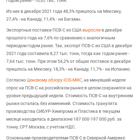
годом ранее - 16,62 тыс. тонн.
Из них в декабре 2021 года 48,3% пришлось на Мексику,
27,4% - на Канаду, 11,4% - на Багамы.
Экспортные поставки ПСВ-С из США
выросли
в декабре
прошлого года на 7,6% по сравнению с аналогичным
периодом годом ранее. Так, экспорт ПСВ-С из США в декабре
2021 года составила 8,27 тыс. тонн, тогда как годом ранее -
7,64 тыс. тонн. При этом 54,2% от общих поставок в декабре
пришлось на Мексику, 18,3% - на Канаду, 11,7% - на Испанию.
Согласно
Ценовому обзору ICIS-MRC
, на минувшей неделе
спрос на ПСВ-С на российском рынке в целом сохранился на
уровне предыдущей недели. Стоимость ПСВ-С на внутреннем
рынке осталась без изменений. Стоимость гранулята
производства СИБУР-Химпрома и Пластика в текущем
месяце находилась в диапазоне 187 000-197 000 руб. за
тонну, CPT Москва, с учетом НДС.
Основными производителями ПСВ-С в Северной Америке