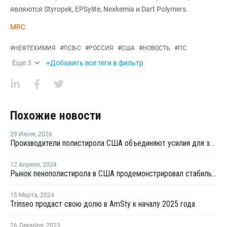
являются Styropek, EPSylite, Nexkemia и Dart Polymers.
MRC
#
НЕФТЕХИМИЯ
#
ПСВ-С
#
РОССИЯ
#
США
#
НОВОСТЬ
#
ПС
Еще
3
+Добавить все теги в фильтр
Похожие новости
29 Июля
,
2026
Производители полистирола США объединяют усилия для защиты рынка от экологических ограничений
12 Апреля
,
2024
Рынок пенополистирола в США продемонстрировал стабильность и устойчивость в марте
15 Марта
,
2024
Trinseo продаст свою долю в AmSty к началу 2025 года
26 Декабря
,
2023