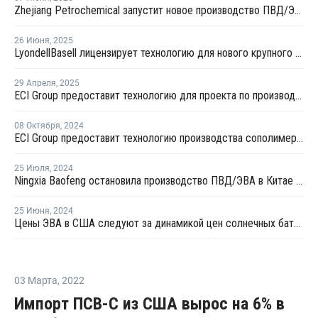
Zhejiang Petrochemical запустит новое производство ПВД/ЭВА в первом квартале 2026 года
26 Июня
,
2025
LyondellBasell лицензирует технологию для нового крупного китайского полиолефинового комплекса
29 Апреля
,
2025
ECI Group предоставит технологию для проекта по производству сополимеров в Китае
08 Октября
,
2024
ECI Group предоставит технологию производства сополимеров для китайской Shaanxi Yanchang
25 Июля
,
2024
Ningxia Baofeng остановила производство ПВД/ЭВА в Китае на ремонт
25 Июня
,
2024
Цены ЭВА в США следуют за динамикой цен солнечных батарей
03 Марта
,
2022
Импорт ПСВ-С из США вырос на 6% в