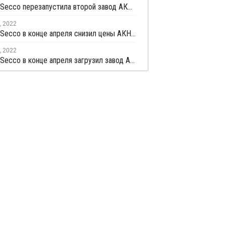
Shanghai Secco перезапустила второй завод АКН в Шанхае
,
2022
Shanghai Secco в конце апреля снизил цены АКН в Китае на CNY100 за тонну
,
2022
Shanghai Secco в конце апреля загрузил завод АКН в Шанхае на уровне 50%