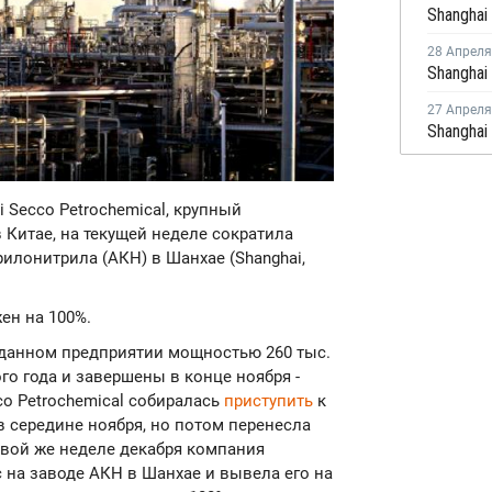
28 Апреля
27 Апреля
i Secco Petrochemical, крупный
Китае, на текущей неделе сократила
рилонитрила (АКН) в Шанхае (Shanghai,
ен на 100%.
 данном предприятии мощностью 260 тыс.
го года и завершены в конце ноября -
co Petrochemical собиралась
приступить
к
 середине ноября, но потом перенесла
рвой же неделе декабря компания
на заводе АКН в Шанхае и вывела его на