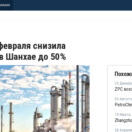
ХИМИЯ
 февраля снизила
 в Шанхае до 50%
Похож
25 Декаб
03 Август
14 Марта
,
28 Апреля