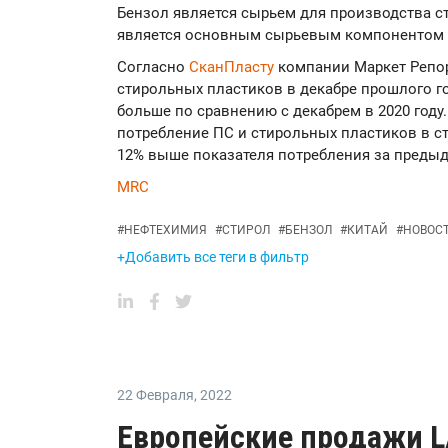
Бензол является сырьем для производства ст
является основным сырьевым компонентом д
Согласно
СканПласту
компании Маркет Репор
стирольных пластиков в декабре прошлого год
больше по сравнению с декабрем в 2020 году.
потребление ПС и стирольных пластиков в стр
12% выше показателя потребления за предыдущ
MRC
#
НЕФТЕХИМИЯ
#
СТИРОЛ
#
БЕНЗОЛ
#
КИТАЙ
#
НОВОС
+Добавить все теги в фильтр
22 Февраля
,
2022
Европейские продажи L