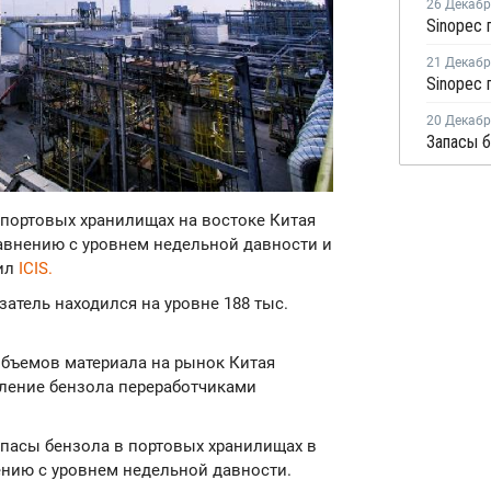
26 Декаб
21 Декаб
20 Декаб
в портовых хранилищах на востоке Китая
равнению с уровнем недельной давности и
щил
ICIS.
атель находился на уровне 188 тыс.
объемов материала на рынок Китая
ебление бензола переработчиками
апасы бензола в портовых хранилищах в
ению с уровнем недельной давности.