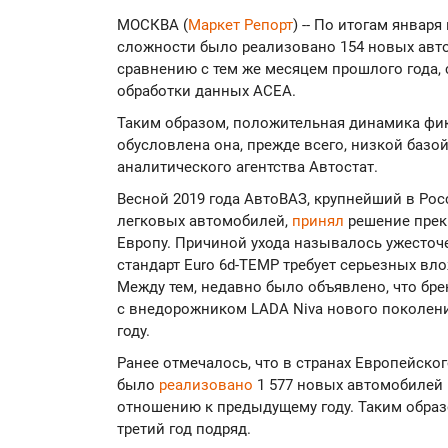
МОСКВА (
Маркет Репорт
) -- По итогам январ
сложности было реализовано 154 новых автом
сравнению с тем же месяцем прошлого года
обработки данных АСЕА.
Таким образом, положительная динамика фик
обусловлена она, прежде всего, низкой базо
аналитического агентства Автостат.
Весной 2019 года АвтоВАЗ, крупнейший в Ро
легковых автомобилей,
принял
решение прек
Европу. Причиной ухода называлось ужесточ
стандарт Euro 6d-TEMP требует серьезных вл
Между тем, недавно было объявлено, что бр
с внедорожником LADA Niva нового поколени
году.
Ранее отмечалось, что в странах Европейско
было
реализовано
1 577 новых автомобилей 
отношению к предыдущему году. Таким образ
третий год подряд.