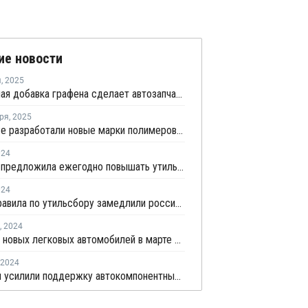
ие новости
я
,
2025
Небольшая добавка графена сделает автозапчасти на 20 % прочнее и на 18 % легче
ря
,
2025
В СИБУРе разработали новые марки полимеров повышенной прочности
024
Госдума предложила ежегодно повышать утильсбор на все автомобили
024
Новые правила по утильсбору замедлили российский авторынок в апреле
,
2024
Продажи новых легковых автомобилей в марте вернулись на докризисный уровень
2024
В России усилили поддержку автокомпонентных производств деньгами ФРП