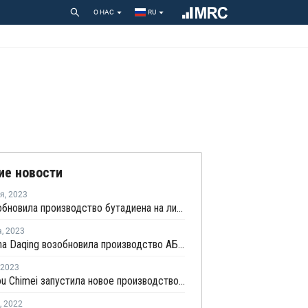
О НАС
RU
ие новости
ря
,
2023
ZPC возобновила производство бутадиена на линии №1 в Китае
а
,
2023
PetroChina Daqing возобновила производство АБС в Китае
2023
Zhangzhou Chimei запустила новое производство ПС в Китае
,
2022