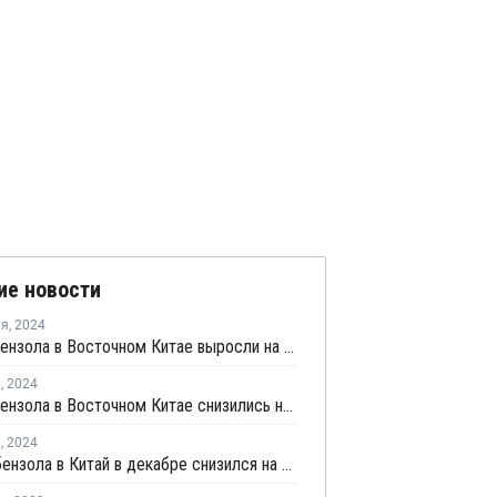
ие новости
ля
,
2024
Запасы бензола в Восточном Китае выросли на текущей неделе
я
,
2024
Запасы бензола в Восточном Китае снизились на текущей неделе
я
,
2024
Импорт бензола в Китай в декабре снизился на 0,5%