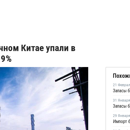
чном Китае упали в
 9%
Похож
21 Февра
31 Январ
29 Январ