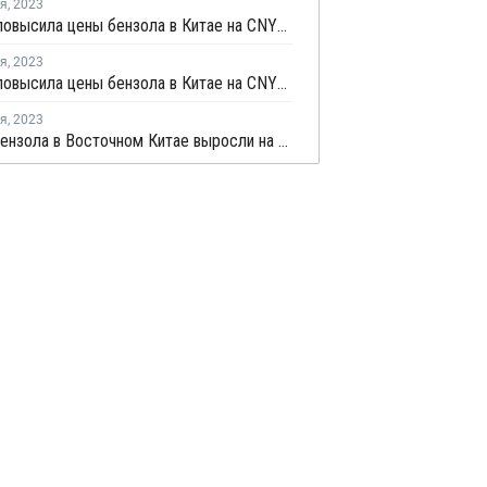
ря
,
2023
Sinopec повысила цены бензола в Китае на CNY300 за тонну
ря
,
2023
Sinopec повысила цены бензола в Китае на CNY150 за тонну
ря
,
2023
Запасы бензола в Восточном Китае выросли на текущей неделе