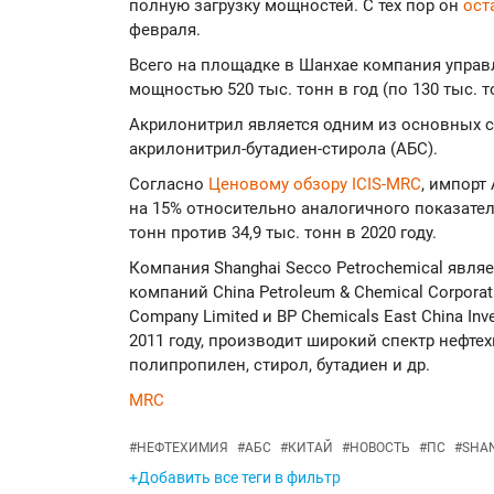
полную загрузку мощностей. С тех пор он
ост
февраля.
Всего на площадке в Шанхае компания упра
мощностью 520 тыс. тонн в год (по 130 тыс. т
Акрилонитрил является одним из основных 
акрилонитрил-бутадиен-стирола (АБС).
Согласно
Ценовому обзору ICIS-MRC
, импорт
на 15% относительно аналогичного показател
тонн против 34,9 тыс. тонн в 2020 году.
Компания Shanghai Secco Petrochemical явля
компаний China Petroleum & Chemical Corporati
Company Limited и BP Chemicals East China In
2011 году, производит широкий спектр нефте
полипропилен, стирол, бутадиен и др.
MRC
#
НЕФТЕХИМИЯ
#
АБС
#
КИТАЙ
#
НОВОСТЬ
#
ПС
#
SHAN
+Добавить все теги в фильтр