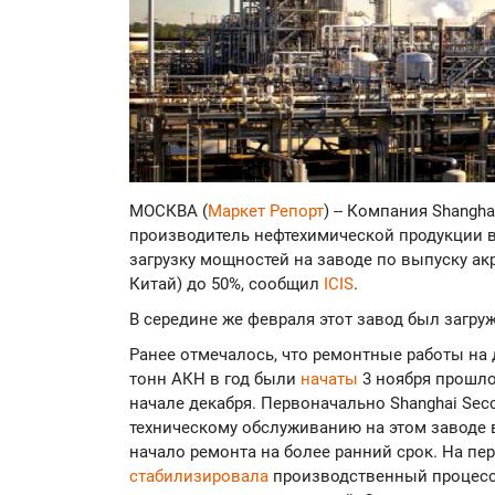
МОСКВА (
Маркет Репорт
) -- Компания Shangha
производитель нефтехимической продукции в 
загрузку мощностей на заводе по выпуску ак
Китай) до 50%, сообщил
ICIS
.
В середине же февраля этот завод был загруж
Ранее отмечалось, что ремонтные работы на
тонн АКН в год были
начаты
3 ноября прошло
начале декабря. Первоначально Shanghai Sec
техническому обслуживанию на этом заводе в
начало ремонта на более ранний срок. На пе
стабилизировала
производственный процесс 