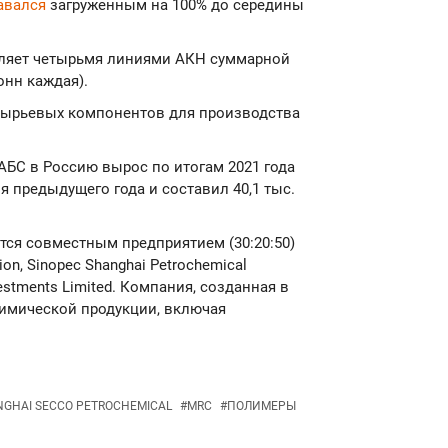
авался
загруженным на 100% до середины
вляет четырьмя линиями АКН суммарной
онн каждая).
сырьевых компонентов для производства
 АБС в Россию вырос по итогам 2021 года
я предыдущего года и составил 40,1 тыс.
ется совместным предприятием (30:20:50)
on, Sinopec Shanghai Petrochemical
vestments Limited. Компания, созданная в
химической продукции, включая
GHAI SECCO PETROCHEMICAL
#
MRC
#
ПОЛИМЕРЫ