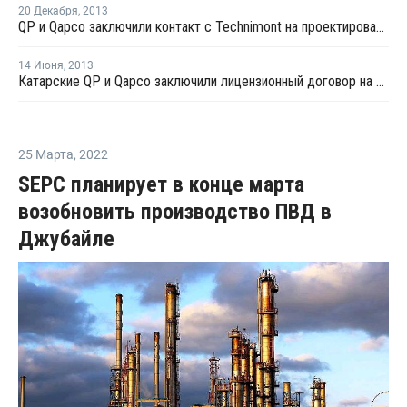
20 Декабря
,
2013
QP и Qapco заключили контакт с Technimont на проектирование нефтехимического комлекса Al Sejeel
14 Июня
,
2013
Катарские QP и Qapco заключили лицензионный договор на строительство комплекса Al Sejeel Petchem
25 Марта
,
2022
SEPC планирует в конце марта
возобновить производство ПВД в
Джубайле