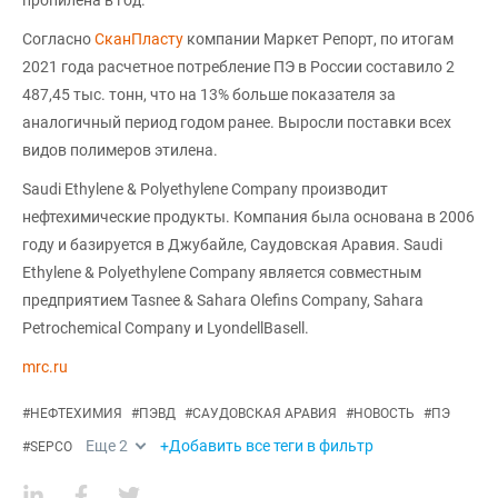
пропилена в год.
Согласно
СканПласту
компании Маркет Репорт, по итогам
2021 года расчетное потребление ПЭ в России составило 2
487,45 тыс. тонн, что на 13% больше показателя за
аналогичный период годом ранее. Выросли поставки всех
видов полимеров этилена.
Saudi Ethylene & Polyethylene Company производит
нефтехимические продукты. Компания была основана в 2006
году и базируется в Джубайле, Саудовская Аравия. Saudi
Ethylene & Polyethylene Company является совместным
предприятием Tasnee & Sahara Olefins Company, Sahara
Petrochemical Company и LyondellBasell.
mrc.ru
#
НЕФТЕХИМИЯ
#
ПЭВД
#
САУДОВСКАЯ АРАВИЯ
#
НОВОСТЬ
#
ПЭ
Еще
2
+Добавить все теги в фильтр
#
SEPCO