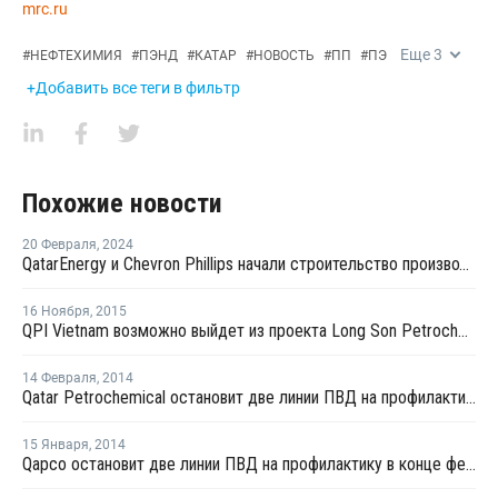
mrc.ru
Еще
3
#
НЕФТЕХИМИЯ
#
ПЭНД
#
КАТАР
#
НОВОСТЬ
#
ПП
#
ПЭ
+Добавить все теги в фильтр
Похожие новости
20 Февраля
,
2024
QatarEnergy и Chevron Phillips начали строительство производсто полимеров в Катаре
16 Ноября
,
2015
QPI Vietnam возможно выйдет из проекта Long Son Petrochemical во Вьетнаме
14 Февраля
,
2014
Qatar Petrochemical остановит две линии ПВД на профилактику
15 Января
,
2014
Qapco остановит две линии ПВД на профилактику в конце февраля 2014 года