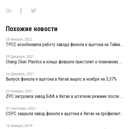
Похожие новости
28 Января
,
2022
TPCC возобновила работу завода фенола и ацетона на Тайване после профилактики
29 Декабря
,
2021
Chang Chun Plastics в конце февраля приступит к плановому ремонту на линии БФА в Гаосюне
24 Декабря
,
2021
Выпуск фенола и ацетона в Китае вырос в ноябре на 3,37%
23 Ноября
,
2021
ZPC загрузила завод БФА в Китае в штатном режиме после перезапуска
07 Сентября
,
2021
CSPC закрыла завод фенола и ацетона в Китае на профилактику
16 Января
,
2019