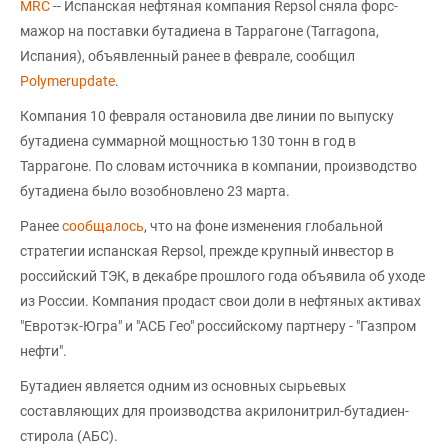
MRC
-- Испанская нефтяная компания Repsol сняла форс-
мажор на поставки бутадиена в Таррагоне (Tarragona,
Испания), объявленный ранее в феврале, сообщил
Polymerupdate
.
Компания 10 февраля остановила две линии по выпуску
бутадиена суммарной мощностью 130 тонн в год в
Таррагоне. По словам источника в компании, производство
бутадиена было возобновлено 23 марта.
Ранее
сообщалось
, что на фоне изменения глобальной
стратегии испанская Repsol, прежде крупный инвестор в
российский ТЭК, в декабре прошлого года объявила об уходе
из России. Компания продаст свои доли в нефтяных активах
"Евротэк-Югра" и "АСБ Гео" российскому партнеру - "Газпром
нефти".
Бутадиен является одним из основных сырьевых
составляющих для производства акрилонитрил-бутадиен-
стирола (АБС).