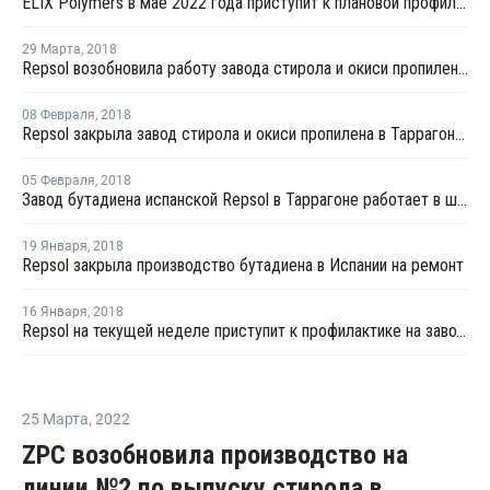
ELIX Polymers в мае 2022 года приступит к плановой профилактике на заводе АБС в Испании
29 Марта
,
2018
Repsol возобновила работу завода стирола и окиси пропилена в Таррагоне после профилактики
08 Февраля
,
2018
Repsol закрыла завод стирола и окиси пропилена в Таррагоне на профилактику
05 Февраля
,
2018
Завод бутадиена испанской Repsol в Таррагоне работает в штатном режиме после перезапуска
19 Января
,
2018
Repsol закрыла производство бутадиена в Испании на ремонт
16 Января
,
2018
Repsol на текущей неделе приступит к профилактике на заводе бутадиена в Таррагоне
25 Марта
,
2022
ZPC возобновила производство на
линии №2 по выпуску стирола в