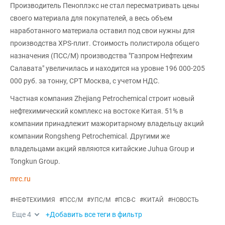
Производитель Пеноплэкс не стал пересматривать цены
своего материала для покупателей, а весь объем
наработанного материала оставил под свои нужны для
производства XPS-плит. Стоимость полистирола общего
назначения (ПСС/М) производства "Газпром Нефтехим
Салавата" увеличилась и находится на уровне 196 000-205
000 руб. за тонну, CPT Москва, с учетом НДС.
Частная компания Zhejiang Petrochemical строит новый
нефтехимический комплекс на востоке Китая. 51% в
компании принадлежит мажоритарному владельцу акций
компании Rongsheng Petrochemical. Другими же
владельцами акций являются китайские Juhua Group и
Tongkun Group.
mrc.ru
#
НЕФТЕХИМИЯ
#
ПСС/М
#
УПС/М
#
ПСВ-С
#
КИТАЙ
#
НОВОСТЬ
Еще
4
+Добавить все теги в фильтр