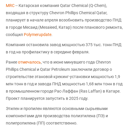
MRC
-- Катарская компания Qatar Chemical (Q-Chem),
входящая в структуру Chevron Phillips Chemical Qatar,
планирует в начале апреля возобновить производство ПНД
в городе Месаид (Mesaieed, Катар) после планового ремонта,
сообщил
Polymerupdate
.
Компания остановила завод мощностью 375 тыс. тонн ПНД
в год на профилактику в середине февраля.
Ранее
отмечалось
, что в июне минувшего года Chevron
Phillips Chemical и Qatar Petroleum заключили договор о
строительстве этановой крекинг-установки мощностью 1,9
млн тонн в год и завода ПНД мощностью 1,68 млн тонн в год
в промышленном городе Рас-Лаффан (Ras Laffan) в Катаре.
Проект планируется запустить в 2025 году.
Этилен и пропилен являются основными сырьевыми
компонентами для производства полиэтилена (ПЭ) и
полипропилена (ПП) соответственно.