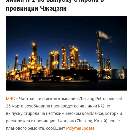
провинции Чжэцзян
MRC
-- Частная китайская компания Zhejiang Petrochemical
25 марта возобновила производство на линии №2 по
выпуску стирола на нефтехимическом комплексе, который
расположен в провинции Чжэцзян (Zhejiang, Китай) после
планового ремонта, сообщает
Polymerupdate
.