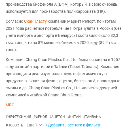
производства бисфенола А (БФА), который, в свою очередь,
используется для производства поликарбоната (ПК).
Согласно
СканПласту
компании Маркет Репорт, по итогам
2021 года расчетное потребление ПК-гранулята в России (без
учета импорта и экспорта в Беларусь) составило около 82,3
тыс. тонн, что на 8% меньше объемов в 2020 году (89,2 тыс.
тонн).
Компания Chang Chun Plastics Co., Ltd. была основана в 1957
году со штаб квартирой в Тайпеи (Taipei, Тайвань). Компания
производит и реализует различную нефтехимическую
продукцию, включая фенол, ацетон, бисфенол А, эпоксидные
смолы и др. Chang Chun Plastics Co., Ltd. является дочерней
компанией китайской Chang Chun Group.
MRC
#
НЕФТЕХИМИЯ
#
ФЕНОЛ
#
АЦЕТОН
#
КИТАЙ
#
ТАЙВАНЬ
Еще
7
+Добавить все теги в фильтр
#
НОВОСТЬ